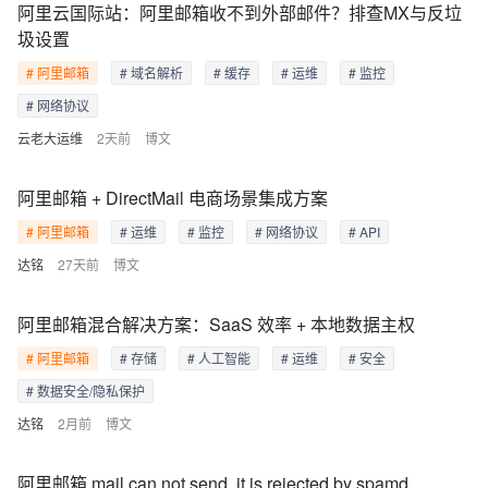
阿里云国际站：阿里邮箱收不到外部邮件？排查MX与反垃
圾设置
# 阿里邮箱
# 域名解析
# 缓存
# 运维
# 监控
# 网络协议
云老大运维
2天前
博文
阿里邮箱 + DirectMail 电商场景集成方案
# 阿里邮箱
# 运维
# 监控
# 网络协议
# API
达铭
27天前
博文
阿里邮箱混合解决方案：SaaS 效率 + 本地数据主权
# 阿里邮箱
# 存储
# 人工智能
# 运维
# 安全
# 数据安全/隐私保护
达铭
2月前
博文
阿里邮箱 mail can not send, it is rejected by spamd