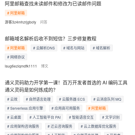
阿里邮箱查找未读邮件和修改为已读邮件问题
# 阿里邮箱
游客3z4mhzrjgboty
问答
邮箱域名解析后收不到短信？三步修复教程
# 阿里邮箱
# 云解析DNS
# 域名与网站
# 域名解析
# 网络协议
lsug6eziqmdfk1111
博文
通义灵码助力开学第一课！百万开发者首选的 AI 编码工具
通义灵码是如何炼成的？
# 云效
# 自然语言处理
# 云服务器 ECS
# 云消息队列 MQ
# Serverless 应用引擎
# 应用高可用服务
# 阿里邮箱
# 云桌面
# 人工智能平台 PAI
# 智能语音交互
# 文字识别
# 应用架构咨询服务
# 迁云咨询服务
# 云上数据库优化服务