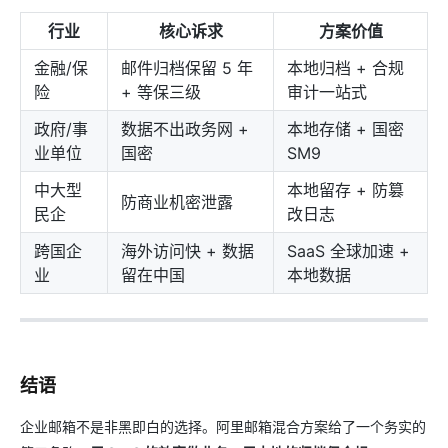
行业
核心诉求
方案价值
金融/保
邮件归档保留 5 年
本地归档 + 合规
险
+ 等保三级
审计一站式
政府/事
数据不出政务网 +
本地存储 + 国密
业单位
国密
SM9
中大型
本地留存 + 防篡
防商业机密泄露
民企
改日志
跨国企
海外访问快 + 数据
SaaS 全球加速 +
业
留在中国
本地数据
结语
企业邮箱不是非黑即白的选择。阿里邮箱混合方案给了一个务实的