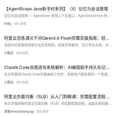
【AgentScope Java新手村系列】（5）记忆与会话管理
记忆与会话管理 — AgentState 管理上下文窗口，AgentStateStore 持久化，RuntimeContext.sessionId 隔离多用户会话。
Flittly
481
阿里云百炼通义千问Qwen3.6-Flash完整实操指南：轻量化旗舰功能特性、落地优势与分层优惠订阅方案详解
当前AI应用落地场景分化愈发明显，除复杂智能体、百万字长文档、全栈大型工程开发等高门槛业务外，大量企业存在高频轻量问答、实时客服对话、短文本批量生成、简单数据提取、前端实时交互等标准化轻量化需求。这类场景单日调用频次可达数万乃至数十万次，对接口响应延迟、单轮调用成本、并发承载能力有极高要求，若选用高规格旗舰模型会造成算力预算严重浪费，而普通基础轻量化模型又存在逻辑推理弱、工具调用不稳定、短文本输出质量差等短板。
小鲸云
668
Claude Code自我进化系统解析：AI编程助手持久化记忆与行为学习实现方案
在日常使用Claude Code开展编程工作时，多数用户都会遇到一个普遍痛点：每开启一次全新会话，AI都会清空此前的对话内容、项目认知与个人编码习惯。此前沟通的项目架构、反复确认的代码规范、调试总结的经验教训都需要重新讲解，不仅耗费大量时间，还会降低整体开发效率。针对这一问题，业内技术团队基于Claude Code原生能力，搭建了一套完整的持久化记忆与自我进化系统，让这款AI编程助手能够跨会话留存信息、自主学习用户行为规律，逐步适配个人与团队的开发模式。本文将完整拆解这套系统的整体架构、核心模块、技术实现、运行流程以及落地效果，同时讲解设计思路与优化细节，为AI编程工具的深度定制提供参考。
小鲸云
300
阿里云负载均衡（SLB）从入门到精通：完整配置流程与最佳实践
本文详细讲解阿里云负载均衡（SLB）的完整配置流程，涵盖实例创建、服务器组配置、监听设置、健康检查、安全策略及优化实践，同时包含常见问题解答，帮助用户快速掌握SLB部署与运维核心技能。
游客wmen2wljmyuqy
359