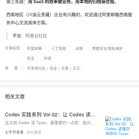
第三条路：
用 SaaS 的效率做业务，用本地的归档保合规
。
西南地区（川渝云贵藏）企业有兴趣的，欢迎通过阿里邮箱西南服
务中心交流具体方案。
平台
：阿里云社区
文章标签：
阿里邮箱
人工智能
运维
数据安全/隐私保护
安全
存储
来 源：
开发者社区
>
安全
>
文章
> 正文
相关文章
Codex 实践系列 Vol.02：让 Codex 读懂开源项目 Typer
这次用 Codex 读 Typer，最重要的一点是：面对一个新项目，第一步先别急着让它写代码。比较稳妥的做法，是先让 Codex 读目录、找入口、解释核心文件，再沿着一个具体功能追下去，最后通过测试理解项目如何验证行为。
七牛开发者
305