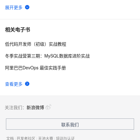
tailwindcss使用教程
4
6
我的博客即将入驻“云栖社区”，诚邀技术同仁一同入
702
7
相关电子书
驻。
低代码开发师（初级）实战教程
思科路由器的密码恢复
714
8
冬季实战营第三期：MySQL数据库进阶实战
有一种忙，叫做很有希望
665
9
阿里巴巴DevOps 最佳实践手册
深度优先搜索的图文介绍
703
10
查看更多
关注我们：
新浪微博
联系我们
文档
|
开发者社区
|
天池大赛
|
培训与认证