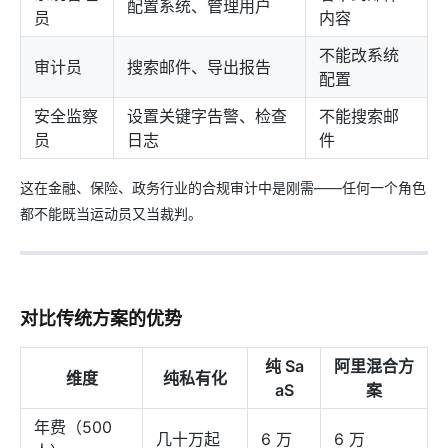
配置系统、管理用户
员
内容
不能改系统
审计员
搜索邮件、导出报告
配置
安全监察
设置关键字告警、检查
不能搜索邮
员
日志
件
这在金融、保险、政务行业的合规审计中是刚需——任何一个角色
都不能既当运动员又当裁判。
对比传统方案的优势
纯 Sa
阿里混合方
维度
纯私有化
aS
案
年费（500
几十万起
6 万
6 万