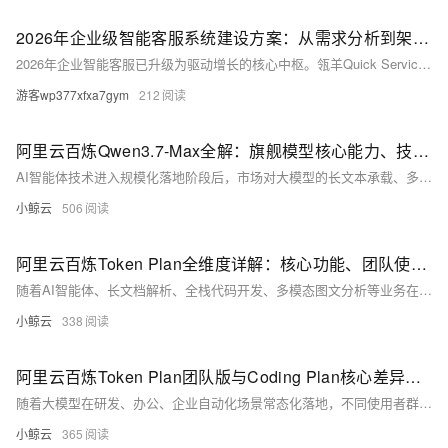
2026年企业级智能客服系统建设方案：从需求分析到架构落地的三步策略
2026年企业智能客服已升级为驱动增长的核心中枢。瓴羊Quick Service基于阿里20年服务经验，首创“探需-建模-夯基”三步法：需求深潜分层、意图-数据-动作闭环、可演进中台，支持全渠道一致体验与持续运营，AI准确率达93%，助企业6–8周落地，实现服务向增长引擎转型。（239字）
游客wp377xfxa7gym
212
阿里云百炼Qwen3.7-Max全解：旗舰模型核心能力、技术优势与优惠订阅方案实操指南
AI智能体技术进入规模化落地阶段后，市场对大模型的长文本承载、多步骤自主推理、工具链式调用、全栈代码开发能力提出前所未有的高标准。传统轻量化对话模型仅能满足基础问答，无法支撑企业级长周期自动化任务、复杂软件工程、海量文档深度分析等高价值场景。阿里云依托自研通义千问技术体系，在百炼大模型服务平台正式推出Qwen3.7-Max旗舰大模型，作为当前千问3.7系列综合性能天花板，全面对标国际头部闭源旗舰模型，专为智能体全链路工作流深度优化，兼顾推理精度、并发稳定性、多模态理解与成本可控性，同时配套分层订阅优惠计划，覆盖个人开发者、小微团队、中大型集团企业全维度使用需求。本文将完整拆解Qwen3.7-M
小鲸云
506
阿里云百炼Token Plan全维度详解：核心功能、团队使用优势与AI生产力模型订阅实操指南
随着AI智能体、长文档解析、全栈代码开发、多模态图文分析等业务在企业内部常态化落地，绝大多数团队在大模型调用过程中暴露出一系列成本与管理痛点：按量付费模式账单波动剧烈，业务高峰期调用量激增导致月度预算严重超支；多员工共用模型资源时无法实现额度隔离，单人超额消耗会挤占整个团队算力；不同型号大模型单价差异大，切换模型后计费规则不统一，财务核算流程繁琐；算力高峰时段按量调用容易出现排队延迟、接口限流，影响业务系统稳定运行；团队缺乏统一的用量监控、权限分级、预算预警能力，AI资源使用处于无管控状态。
小鲸云
338
阿里云百炼Token Plan团队版与Coding Plan核心差异全解析 附团队版全场景常见问题完整答疑
随着大模型在研发、办公、企业自动化场景常态化落地，不同使用者群体的算力消耗特征出现明显分化：数十人多岗位协同的企业团队，存在多角色额度分配、跨业务线统一计费、月度预算锁定、高峰算力保障等综合管理需求；而独立程序员、外包开发小组、学生研发爱好者，绝大多数算力消耗集中在代码生成、调试、项目重构、脚本编写等开发场景，对文档分析、多模态图文处理需求极低，更看重轻量化低价订阅、代码专属折扣、编程工具配套权益。
小鲸云
365