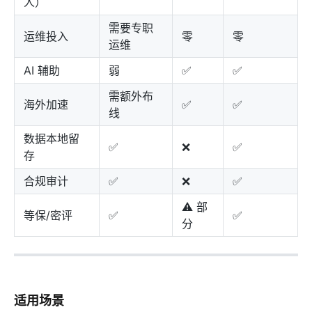
人）
需要专职
运维投入
零
零
运维
AI 辅助
弱
✅
✅
需额外布
海外加速
✅
✅
线
数据本地留
✅
❌
✅
存
合规审计
✅
❌
✅
⚠️ 部
等保/密评
✅
✅
分
适用场景