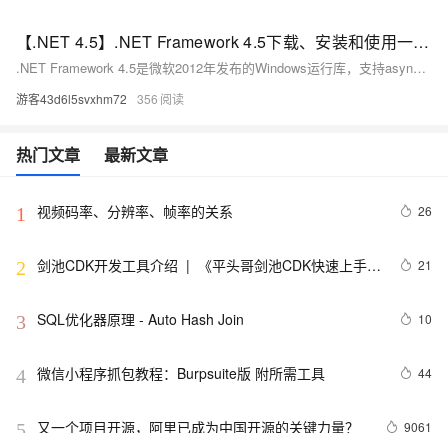
【.NET 4.5】.NET Framework 4.5下载、安装和使用一篇搞定（附官网安装包）
.NET Framework 4.5是微软2012年发布的Windows运行库，支持async/await异步编程、ZIP压缩等新特性，适用于Windows 7 SP1及以上系统。作为4.0的原地升级版，其细分版4.5.2更稳定安全，广泛用于企业软件与游戏。安装简单，向后兼容，是运行大量传统.NET应用的必备基础环境。（239字）
游客43d6l5svxhm72
356
热门文章
最新文章
视频码率、分辨率、帧率的关系
26
1
剑池CDK开发工具介绍  |  《平头哥剑池CDK快速上手指
21
2
南》第一章
SQL优化器原理 - Auto Hash Join
10
3
微信小程序抓包教程：Burpsuite版 附所需工具
44
4
又一个项目开源，阿里已成为中国开源的关键力量？
9061
5