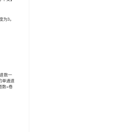
度为3。
道数一
的单通道
道数=卷