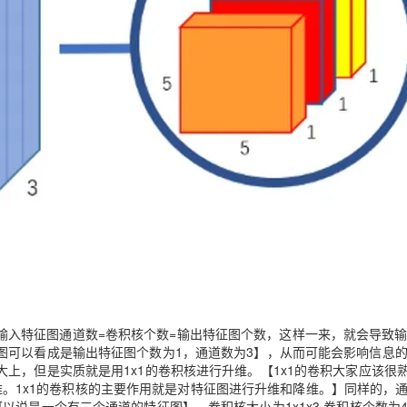
输入特征图通道数=卷积核个数=输出特征图个数，这样一来，就会导致
图可以看成是输出特征图个数为1，通道数为3】，从而可能会影响信息
上，但是实质就是用1x1的卷积核进行升维。【1x1的卷积大家应该很
来降维。1x1的卷积核的主要作用就是对特征图进行升维和降维。】同样的，
说是一个有三个通道的特征图】，卷积核大小为1x1x3,卷积核个数为