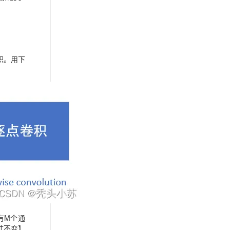
积。用下
有M个通
尺寸不变】