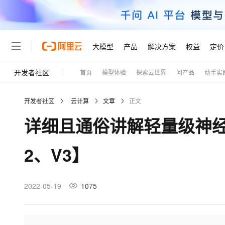
大模型
产品
解决方案
权益
定价
开发者社区
首页
模型体验
探索云世界
问产品
动手实
大模型
产品
解决方案
权益
定价
云市场
伙伴
服务
了解阿里云
精选产品
精选解决方案
普惠上云
产品定价
精选商城
成为销售伙伴
售前咨询
为什么选择阿里云
千问AI平台
开发者社区
云计算
文章
正文
了解云产品的定价详情
大模型服务平台百炼
睿译宝，AI翻译排版一
普惠上云 官方力荐
分销伙伴
在线服务
网站建设
什么是云计算
大
详细且通俗讲解轻量级神经网络
大模型服务与应用平台
上传文档即自动完成翻译和
云服务器38元/年起，超
咨询伙伴
多端小程序
技术领先
云上成本管理
售后服务
轻量应用服务器
GLM-5.2：长任务时代
官方推荐返现计划
大模型
精选产品
精选解决方案
Salesforce 国际版订阅
稳定可靠
2、V3】
管理和优化成本
推荐新用户得奖励，单订单
销售伙伴合作计划
自助服务
友盟天域
安全合规
人工智能与机器学习
AI
文本生成
云数据库 RDS
Hermes Agent，打造
云工开物
无影生态合作计划
在线服务
观测云
分析师报告
自主进化，持久记忆，越用
高校专属算力普惠，学生认
计算
互联网应用开发
2022-05-19
1075
Qwen3.8-Max
HOT
Salesforce On Alibaba C
工单服务
Tuya 物联网平台阿里云
研究报告与白皮书
人工智能平台 PAI
快速拥有专属 OpenClaw
大模
Consulting Partner 合
大数据
容器
智能体时代全能旗舰模型
免费试用
短信专区
一站式AI开发、训练和推
蓝凌 OA
AI 大模型销售与服务生
现代化应用