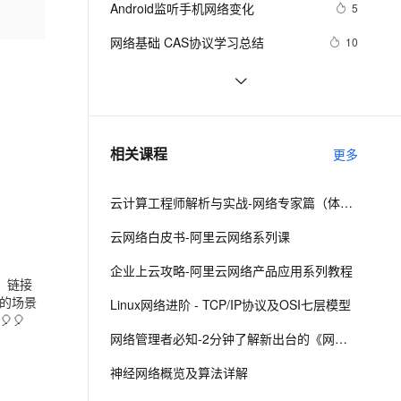
安全
Android监听手机网络变化
我要投诉
e-1.1-I2V
Cosyvoice-V3-Flash
5
PolarDB
上云场景组合购
Milvus 弹性伸缩功能新增节
伴
漫剧创作，剧本、分镜、视频高效生成
100%兼容MySQL、PostgreSQL，兼容Oracle，支持集中和分布式
覆盖90%+业务场景，专享组合折扣价
点支持范围
畅自然，细节丰富
高表现力语音合成大模型，语音克隆听感自然
VPN
网络基础 CAS协议学习总结 
10
ernetes 版 ACK
云聚AI 严选权益
AI 原生数据库服务发布
SSL 证书
企业运维训练营之云上网络原理和实
7
2V
Fun-ASR
，一键激活高效办公新体验
理容器应用的 K8s 服务
精选AI产品，从模型到应用全链提效
Agent 数据网关
战（第2期），助力从业者在云上网络
文戏情感细腻自然，动作戏激烈拳拳到肉，实现更强表演能力
支持中英文自由切换，具备更强的噪声鲁棒性
堡垒机
【计算机网络】网络安全 : 对称密钥
9
技术浪潮中站稳脚跟！
AI 用量加速计划
云原生数据库 PolarDB
分配 ( 密钥分配 | 密钥分配中心 KDC | 
防火墙
、识别商机，让客服更高效、服务更出色。
对比了思科和华为网络设备的基本配
新老同享，达量后返
Agentic Database 发布
12
相关课程
对称密钥分配 | 密钥分配协议 | 
更多
置、接口配置、VLAN配置、路由配
主机安全
应用
Kerberos 协议 )
置、访问控制列表配置及其他重要命
云计算工程师解析与实战-网络专家篇（体验版）
令
千问办公
NEW
AI 应用及服务市场
的智能体编程平台
一站式AI生产力平台
云网络白皮书-阿里云网络系列课
AI 应用
伶鹊
企业上云攻略-阿里云网络产品应用系列教程
。链接
企业级人与Agent协作平台，接入和调度多个数字员工
智能客服平台，对话机器人、对话分析、智能外呼
大模型
的场景
Linux网络进阶 - TCP/IP协议及OSI七层模型
🎈
大模型服务平台百炼 - 全妙
自然语言处理
网络管理者必知-2分钟了解新出台的《网络安全法》
应用创作平台
多模态内容创作工具，已接入 DeepSeek
数据标注
神经网络概览及算法详解
机器学习