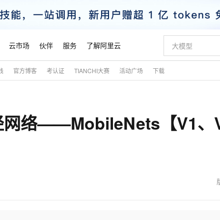
云市场
伙伴
服务
了解阿里云
践
官方博客
考认证
TIANCHI大赛
活动广场
下载
AI 特惠
数据与 API
成为产品伙伴
企业增值服务
最佳实践
价格计算器
AI 场景体
基础软件
产品伙伴合
阿里云认证
市场活动
配置报价
大模型
自助选配和估算价格
步到位
智启 AI 普惠权益
产品生态集成认证中心
企业支持计划
云上春晚
域名与网站
Qwen Audio：打造专属 AI 语音助手
千问官方 MaaS 平台，为开发者和 Agent 而生，新用户赠送 1 亿 + tokens 额度
一句话生成原生
AI Coding
阿里云Maa
2026 阿里云
云服务器 E
为企业打
数据集
Windows
大模型认证
模型
NEW
NEW
——MobileNets【V1、
格式还原
值低价云产品抢先购
至高享 1亿+免费 tokens，加速 Al 应用落地
提供智能易用的域名与建站服务
Qwen-Audio-3.0-Realtime 端到端实时语音角色扮演
输入一句话想法,
智能编程，一键
安全可靠、
产品生态伙伴
专家技术服务
云上奥运之旅
弹性计算合作
阿里云中企出
手机三要素
宝塔 Linux
全部认证
价格优势
开源旗舰模型
即刻拥有 DeepSeek-V4-Pro
阿里云 OPC 创新助力计划
千问大模型
一键部署幻兽
AI 电商营销
对象存储 O
大模型
产品生态伙伴工作台
企业增值服务台
云栖战略参考
云存储合作计
云栖大会
身份实名认证
CentOS
训练营
推动算力普惠，释放技术红利
最高返9万
真正可用的 1M 上下文,一次完成代码全链路开发
快速构建应用程序和网站，即刻迈出上云第一步
轻松解锁专属 DeepSeek-V4-Pro
至高百万元 Token 补贴，加速一人公司成长
多元化、高性能、安全可靠的大模型服务
一键购买专属
从图文生成到
云上的中国
数据库合作计
活动全景
短信
Docker
图片和
自进化智能体
5 分钟轻松部署专属 QwenPaw
Token Plan 模型订阅计划
数字证书管理服务（原SSL证书）
高效搭建 AI
AI 广告创作
无影云电脑
企业成长
NEW
HOT
信息公告
看见新力量
云网络合作计
OCR 文字识别
JAVA
越聪明
证享300元代金券
全托管，含MySQL、PostgreSQL、SQL Server、MariaDB多引擎
Qwen3.8-Max 首发尝鲜，限时加量 10 倍，夜间低至2折
实现全站HTTPS，呈现可信的WEB访问
从聊天伙伴进化为能主动干活的本地数字员工
图文、视频一
随时随地安
魔搭 Mode
Kimi-K3
HappyHors
NEW
loud
服务实践
官网公告
金融模力时刻
Salesforce O
版
发票查验
全能环境
Claude Code + GStack 打造工程团队
千问办公，限时限量积分加倍
Qoder
低代码高效构
AI 建站
短信服务
型
NEW
作计划
Kimi 最新旗舰模型，长程编程与推理利器
让文字生成流
计划
创新中心
魔搭 ModelSc
健康状态
理服务
让AI从“聊天伙伴”进化为能干活的“数字员工”
安装技能 GStack，拥有专属 AI 工程团队
你的AI工作搭子，覆盖日常办公高频场景
面向真实软件的智能体编程平台
0 代码专业建
客户案例
天气预报查询
操作系统
态合作计划