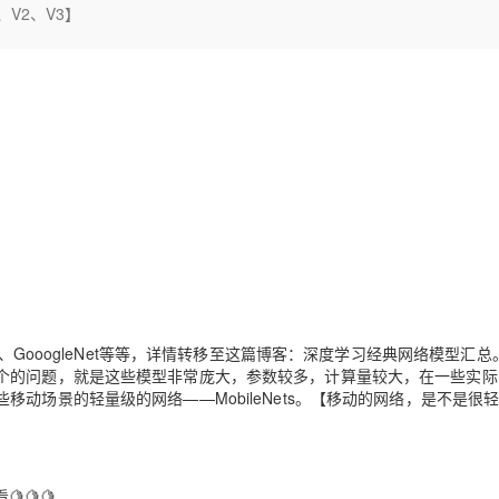
Deepseek-v4-pro
HappyHors
、V2、V3】
同享
万小智 AI 建站低至 15元/月
Qoder CN
AI 短剧/漫剧
云原生数据库 
快递物流查询
WordPress
成为服务伙
高校合作
点，立即开启云上创新
覆盖公网/内网、递归/权威、移动APP等全场景解析服务
送.CN域名，送备案服务码
基于千问大模型等，支持代码智能生成、研发智能问答
AI助力短剧
态智能体模型
旗舰 MoE 大模型，百万上下文与顶尖推理能力
图生视频，流
Ubuntu
服务生态伙伴
云工开物
企业应用
Works
Night Plan 支持 Qwen 3.8-Max
云原生大数据计算服务 MaxCompute
AI 办公
容器服务 Kub
NEW
GLM-5.2
Wan2.7-T
Red Hat
30+ 款产品免费体验
Data Agent 驱动的一站式 Data+AI 开发治理平台
夜间 5 折，Qwen/Meoo/TokenPlan 客户专享
面向分析的企业级SaaS模式云数据仓库
AI智能应用
提供一站式管
科研合作
视觉 Coding、空间感知、多模态思考等全面升级
1M上下文，专为长程任务能力而生
ERP
堂（旗舰版）
SUSE
智能客服
CRM
防护产品
2个月
自动承接线索
建站小程序
OA 办公系统
AI 应用构建
大模型原生
力提升
财税管理
模板建站
Qoder
大模型服务平台百炼-应用模版
HOT
NEW
面向真实软件
个人版上线、团队版降价；千问3.8-Max首发发尝鲜
丰富多元化的应用模版和解决方案
400电话
定制建站
万有无界
大模型服务平台百炼-智能体
方案
广告营销
模板小程序
GooogleNet等等，详情转移至这篇博客：深度学习经典网络模型汇总
的模型效果
灵活可视化地构建企业级 Agent
定制小程序
个的问题，就是这些模型非常庞大，参数较多，计算量较大，在一些实际
场景的轻量级的网络——MobileNets。【移动的网络，是不是很轻
秒悟
人工智能平台 PAI
APP 开发
云端极速 AI 
新一代 AI 视频生成模型，深度适配广告营销等场景
AI Native 的算法工程平台，一站式完成建模、训练、推理服务部署
建站系统
🍋🍋