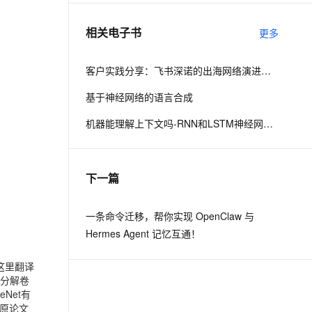
相关电子书
更多
息提取
与 AI 智能体进行实时音视频通话
从文本、图片、视频中提取结构化的属性信息
构建支持视频理解的 AI 音视频实时通话应用
客户实践分享：飞书深诺的出海网络演进之路
t.diy 一步搞定创意建站
构建大模型应用的安全防护体系
基于神经网络的语言合成
通过自然语言交互简化开发流程,全栈开发支持
通过阿里云安全产品对 AI 应用进行安全防护
机器能理解上下文吗-RNN和LSTM神经网络的原理及应用
下一篇
一条命令迁移，帮你实现 OpenClaw 与
Hermes Agent 记忆互通！
这里翻译
道分解卷
Net有
原论文