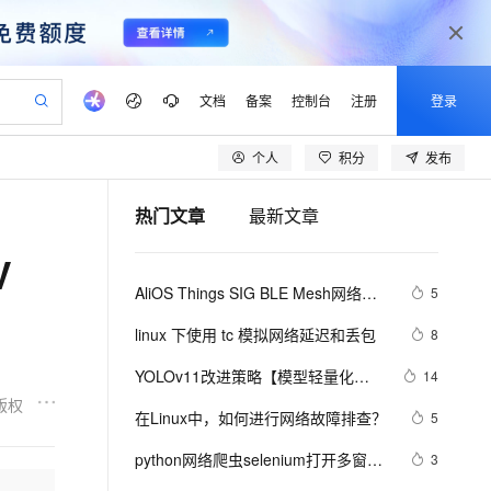
文档
备案
控制台
注册
登录
个人
积分
发布
验
作计划
器
AI 活动
专业服务
服务伙伴合作计划
开发者社区
加入我们
产品动态
服务平台百炼
阿里云 OPC 创新助力计划
热门文章
最新文章
一站式生成采购清单，支持单品或批量购买
可编辑精美 PPT 文稿
S产品伙伴计划（繁花）
峰会
CS
造的大模型服务与应用开发平台
Agency Agents：拥有专属领域专家
AI 生产力先锋
Al MaaS 服务伙伴赋能合作
域名
博文
Careers
至高可申请百万元
Qwen3.8-Max 模型上线
V
 轻松生成专业的 PPT
开启高性价比 AI 编程新体验
弹性可伸缩的云计算服务
先锋实践拓展 AI 生产力的边界
多领域专家智能体,一键组建 AI 虚拟交付团队
Token 补贴，五大权
计划
海大会
伙伴信用分合作计划
商标
问答
社会招聘
AliOS Things SIG BLE Mesh网络的
5
益加速 OPC 成功
帕鲁游戏服务器
SS
HappyHorse 打造一站式影视创作平台
飞天发布时刻
HOT
Open Search 向量检索版支
划
备案
电子书
校园招聘
介绍和搭建
联机服务器，轻松开启游戏
视频创作，一键激活电商全链路生产力
稳定、安全、高性价比、高性能的云存储服务
所见，即是所愿
持视频检索 Pipeline 功能
可视化编排打通从文字构思到成片全链路闭环
更多支持
linux 下使用 tc 模拟网络延迟和丢包
8
划
公司注册
镜像站
视频生成
语音识别与合成
 智能体与工作流应用
漫剧工坊：一站式动画创作平台
AI 实训营
应用身份服务 (IDaaS)
YOLOv11改进策略【模型轻量化】| 
14
合作伙伴培训与认证
划
上云迁移
站生成，高效打造优质广告素材
全接入的云上超级电脑
通过阿里云百炼高效搭建AI应用,助力高效开发
快速生产连贯的高质量长漫剧
从基础到进阶，Agent 创客手把手教你
OpenClaw 管理能力上线
替换骨干网络为 GhostNet V3 2024
版权
lScope
我要反馈
e-1.1-T2V
Qwen3-TTS-Flash
在Linux中，如何进行网络故障排查？ 
5
查询合作伙伴
华为的重参数轻量化模型
n Alibaba Cloud ISV 合作
代维服务
建企业门户网站
10 分钟搭建微信、支付宝小程序
MaxCompute MaxFrame 提
畅细腻的高质量视频
离线语音合成大模型，多语言方言自适应，低延迟高稳定
创新加速
python网络爬虫selenium打开多窗口
ope
登录合作伙伴管理后台
3
我要建议
站，无忧落地极速上线
以可视化方式快速构建移动和 PC 门户网站
国内短信简单易用，安全可靠，秒级触达，全球覆盖200+国家和地区。
高效部署网站，快速应用到小程序
供自动弹性内存功能
与切换页面