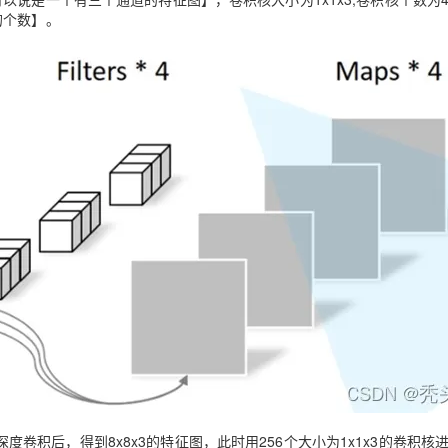
的个数】。
卷积后，得到8x8x3的特征图，此时用256个大小为1x1x3的卷积核