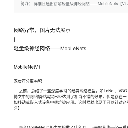
存储
天池大赛
Qwen3.7-Plus
简介：
详细且通俗讲解轻量级神经网络——MobileNets【V1
云解析DNS
解决方案免费试用 新老
电子合同
最高领取价值200元试用
能看、能想、能动手的多模
安全
网络与CDN
AI 算法大赛
畅捷通
大数据开发治理平台 Data
AI 产品 免费试用
网络
安全
云开发大赛
Qwen3-VL-Plus
Tableau 订阅
1亿+ 大模型 tokens 和 
网络异常，图片无法展示
可观测
入门学习赛
中间件
AI空中课堂在线直播课
|
云防火墙
140+云产品 免费试用
上云与迁云
云原生的云上边界网络安全
产品新客免费试用，最长1
数据库
轻量级神经网络——MobileNets
生态解决方案
大模型服务
企业出海
大模型ACA认证体验
大数据计算
助力企业全员 AI 认知与能
行业生态解决方案
MobileNetV1
千问AI平台-Token Plan
政企业务
媒体服务
开发者生态解决方案
深度可分离卷积
企业服务与云通信
千问AI平台-模型体验
AI 开发和 AI 应用解决
之前，总结了一些深度学习的经典网络模型，如LeNet、VGG、
在线体验全尺寸、多种模态
域名与网站
博文中的网络模型其实已经达到了相当不错的效果，但是存在一
如移动或嵌入式设备中很难被应用。这时候就出现了可以针对这些移动
Happy 系列大模型
终端用户计算
🎈】
Serverless
那么MobileNet网络主要的做了什么呢，下面跟着我一起来看看
开发工具