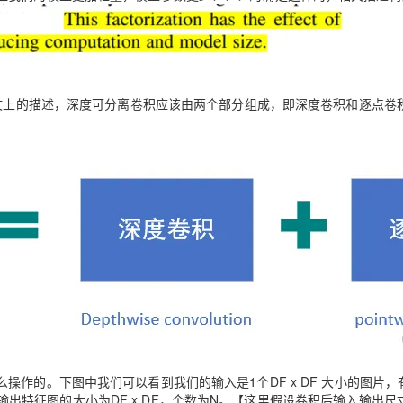
照论文上的描述，深度可分离卷积应该由两个部分组成，即深度卷积和逐点卷
作的。下图中我们可以看到我们的输入是1个DF x DF 大小的图片，
卷积后输出特征图的大小为DF x DF，个数为N。【这里假设卷积后输入输出