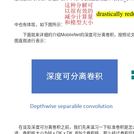
中也有体现，如下图所示：
下面就来详细的介绍MobileNet的深度可分离卷积，按
图直观进行表示：
在谈及深度可分离卷积之前，我们先来温习一下标准卷积是怎么操
道，卷积核大小为M x DK x DK ,有N个卷积核，那么经过