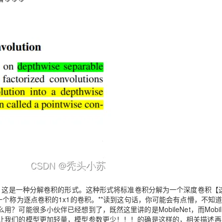
AI 应用
10分钟微调：让0.6B模型媲美235B模
多模态数据信
型
依托云原生高可用架构,实现Dify私有化部署
用1%尺寸在特定领域达到大模型90%以上效果
一个 AI 助手
超强辅助，Bol
即刻拥有 DeepSeek-R1 满血版
在企业官网、通讯软件中为客户提供 AI 客服
多种方案随心选，轻松解锁专属 DeepSeek
卷积，这是一种分解卷积的形式。这种形式将标准卷积分解为一个深度卷积【
个称为逐点卷积的1x1的卷积。**读到这句话，你可能会有点懵，不知
能很多小伙伴已经想到了，既然这里讲的是MobileNet，而Mobile
让我们的模型更加轻量，模型参数更少！！！的确是这样的，相关描述再