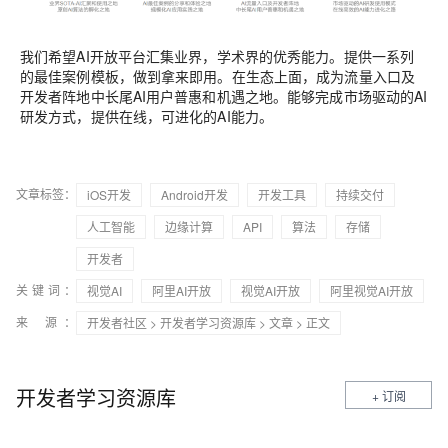
我们希望AI开放平台
汇集
业界，学术界
的
优秀能力
。
提供一系列
的最佳案例模板
，
做到
拿来即用
。
在生态上面
，
成为流量入口及
开发者阵地中长尾AI用户普惠和机遇之地
。
能够完成市场驱动的AI
研发方式，提供在线
，
可进化的AI能力
。
文章标签：
iOS开发
Android开发
开发工具
持续交付
人工智能
边缘计算
API
算法
存储
开发者
关键词：
视觉AI
阿里AI开放
视觉AI开放
阿里视觉AI开放
来 源：
开发者社区
>
开发者学习资源库
>
文章
> 正文
开发者学习资源库
+ 订阅