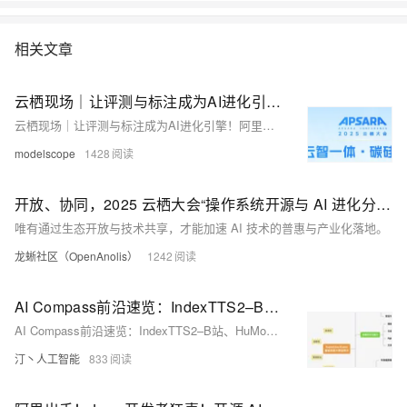
相关文章
云栖现场｜让评测与标注成为AI进化引擎！阿里发布全新评测平台，3大创新评测集亮相
云栖现场｜让评测与标注成为AI进化引擎！阿里发布全新评测平台，3大创新评测集亮相
modelscope
1428
开放、协同，2025 云栖大会“操作系统开源与 AI 进化分论坛”精彩回顾
唯有通过生态开放与技术共享，才能加速 AI 技术的普惠与产业化落地。
龙蜥社区（OpenAnolis）
1242
AI Compass前沿速览：IndexTTS2–B站、HuMo、Stand-In视觉生成框架、Youtu-GraphRAG、MobileLLM-R1–Meta、PP-OCRv5
AI Compass前沿速览：IndexTTS2–B站、HuMo、Stand-In视觉生成框架、Youtu-GraphRAG、MobileLLM-R1–Meta、PP-OCRv5
汀丶人工智能
833