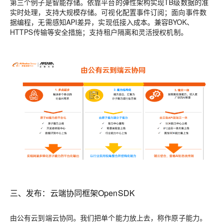
第三个例子是智能存储。依靠平台的弹性架构实现TB级数据的准
实时处理，支持大规模存储。可视化配置事件订阅；面向事件数
据编程，无需感知API差异，实现低接入成本。兼容BYOK、
HTTPS传输等安全措施；支持租户隔离和灵活授权机制。
三、发布：云端协同框架OpenSDK
由公有云到端云协同
。
我们把
单个能力放上去，称作原子能力。