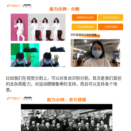
比如我们在视觉分割上
，
可以
对发丝识别分割
，
其次是
我们
首创
的去
杂质能力，对运动模糊鲁棒的支持，而且可以支持各个场
景
。