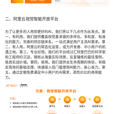
二、阿里云视觉智能开放平台
为了让更多的人用到更好的AI，我们将以下几点作为出发点。第
一，有的用。我们提供覆盖视觉基本面的多样化、多粒度、标准
化的能力，完善的供应链体系，一站式满足用户主流AI需求。第
二，有人用。阿里云的常态化运营，成为开发者、中小用户的机
遇之地。第三，专业好用。我们的平台经过汇阿里巴巴的科学家
和工程师的沉淀，拥有从海量实际场景，反复锤炼的最佳案例，
极具实战价值。第四，易用。我们提供全生命周期的体验，有稳
定高效的基础支撑，快速接入低门槛使用AI能力，省心省力。第
五，通过定额免费满足中小用户的AI需求，高性价比的商用能
力。