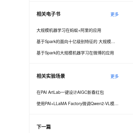
相关电子书
更多
息提取
与 AI 智能体进行实时音视频通话
从文本、图片、视频中提取结构化的属性信息
构建支持视频理解的 AI 音视频实时通话应用
大规模机器学习在蚂蚁+阿里的应用
t.diy 一步搞定创意建站
构建大模型应用的安全防护体系
基于Spark的面向十亿级别特征的 大规模机器学习
通过自然语言交互简化开发流程,全栈开发支持
通过阿里云安全产品对 AI 应用进行安全防护
基于Spark的大规模机器学习在微博的应用
相关实验场景
更多
在PAI ArtLab一键设计AIGC新春红包
使用PAI+LLaMA Factory微调Qwen2-VL模型，搭建文旅领域知识问答机器人
下一篇