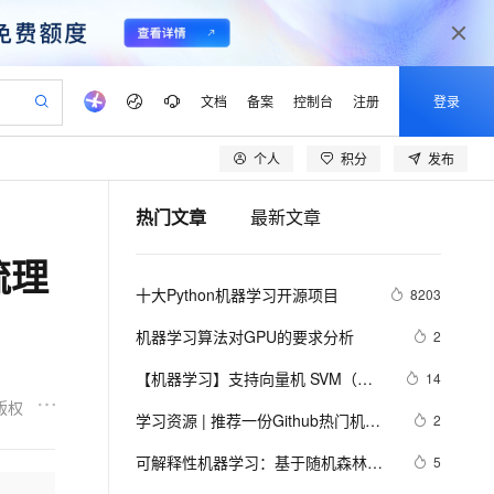
文档
备案
控制台
注册
登录
个人
积分
发布
验
作计划
器
AI 活动
专业服务
服务伙伴合作计划
开发者社区
加入我们
产品动态
服务平台百炼
阿里云 OPC 创新助力计划
热门文章
最新文章
一站式生成采购清单，支持单品或批量购买
io：打造专属 AI 语音助手
S产品伙伴计划（繁花）
峰会
CS
造的大模型服务与应用开发平台
一句话生成原生可编辑精美 PPT 文稿
AI 生产力先锋
Al MaaS 服务伙伴赋能合作
域名
博文
Careers
至高可申请百万元
Qwen3.8-Max 模型上线
梳理
开启高性价比 AI 编程新体验
弹性可伸缩的云计算服务
Qwen-Audio-3.0-Realtime 端到端实时语音角色扮演
输入一句话想法, 轻松生成专业的 PPT
先锋实践拓展 AI 生产力的边界
Token 补贴，五大权
计划
海大会
伙伴信用分合作计划
商标
问答
社会招聘
十大Python机器学习开源项目
8203
益加速 OPC 成功
eek-V4-Pro
SS
一键部署幻兽帕鲁游戏服务器
飞天发布时刻
HOT
Open Search 向量检索版支
划
备案
电子书
校园招聘
pSeek-V4-Pro
视频创作，一键激活电商全链路生产力
稳定、安全、高性价比、高性能的云存储服务
一键购买专属联机服务器，轻松开启游戏
所见，即是所愿
持视频检索 Pipeline 功能
更多支持
机器学习算法对GPU的要求分析
2
划
公司注册
镜像站
视频生成
语音识别与合成
专属 QwenPaw
漫剧工坊：一站式动画创作平台
AI 实训营
HOT
应用身份服务 (IDaaS)
【机器学习】支持向量机 SVM（非
14
合作伙伴培训与认证
划
上云迁移
站生成，高效打造优质广告素材
全接入的云上超级电脑
从聊天伙伴进化为能主动干活的本地数字员工
快速生产连贯的高质量长漫剧
从基础到进阶，Agent 创客手把手教你
OpenClaw 管理能力上线
常详细）
版权
lScope
我要反馈
e-1.1-T2V
Qwen3-TTS-Flash
学习资源 | 推荐一份Github热门机器
2
查询合作伙伴
n Alibaba Cloud ISV 合作
代维服务
建企业门户网站
10 分钟搭建微信、支付宝小程序
MaxCompute MaxFrame 提
学习项目
畅细腻的高质量视频
离线语音合成大模型，多语言方言自适应，低延迟高稳定
创新加速
可解释性机器学习：基于随机森林和
ope
登录合作伙伴管理后台
5
我要建议
站，无忧落地极速上线
以可视化方式快速构建移动和 PC 门户网站
国内短信简单易用，安全可靠，秒级触达，全球覆盖200+国家和地区。
高效部署网站，快速应用到小程序
供自动弹性内存功能
Ceteris-paribus的乳腺癌早期诊断研