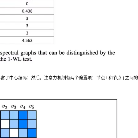
特征丰富了中心编码；然后，注意力机制有两个偏置项：节点 i 和节点 j 之间