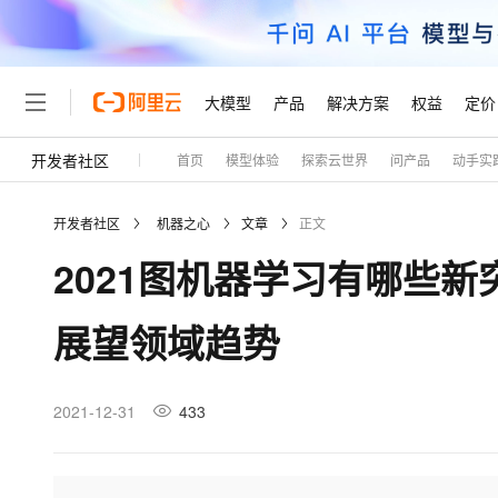
大模型
产品
解决方案
权益
定价
开发者社区
首页
模型体验
探索云世界
问产品
动手实
大模型
产品
解决方案
权益
定价
云市场
伙伴
服务
了解阿里云
精选产品
精选解决方案
普惠上云
产品定价
精选商城
成为销售伙伴
售前咨询
为什么选择阿里云
千问AI平台
开发者社区
机器之心
文章
正文
了解云产品的定价详情
大模型服务平台百炼
千问办公，解锁你的工作
普惠上云 官方力荐
分销伙伴
在线服务
网站建设
什么是云计算
大
2021图机器学习有哪些
大模型服务与应用平台
企业级Agent产品，直接
云服务器38元/年起，超
咨询伙伴
多端小程序
技术领先
云上成本管理
售后服务
轻量应用服务器
Agency Agents：拥
官方推荐返现计划
大模型
精选产品
精选解决方案
Salesforce 国际版订阅
稳定可靠
展望领域趋势
管理和优化成本
推荐新用户得奖励，单订单
销售伙伴合作计划
自助服务
友盟天域
安全合规
人工智能与机器学习
AI
文本生成
云数据库 RDS
HappyHorse 打造一
云工开物
无影生态合作计划
在线服务
观测云
分析师报告
高校专属算力普惠，学生认
计算
互联网应用开发
2021-12-31
433
Qwen3.8-Max
HOT
Salesforce On Alibaba C
工单服务
Tuya 物联网平台阿里云
研究报告与白皮书
人工智能平台 PAI
快速拥有专属 OpenClaw
大模
Consulting Partner 合
大数据
容器
智能体时代全能旗舰模型
免费试用
短信专区
一站式AI开发、训练和推
蓝凌 OA
AI 大模型销售与服务生
现代化应用