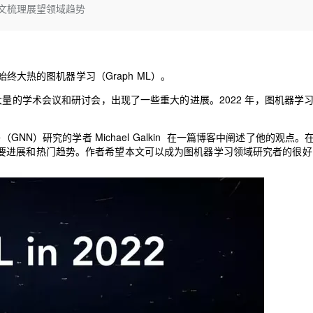
Deepseek-v4-pro
HappyHors
一文梳理展望领域趋势
同享
万小智 AI 建站低至 15元/月
Qoder CN
AI 短剧/漫剧
云原生数据库 
快递物流查询
WordPress
成为服务伙
高校合作
点，立即开启云上创新
覆盖公网/内网、递归/权威、移动APP等全场景解析服务
送.CN域名，送备案服务码
基于千问大模型等，支持代码智能生成、研发智能问答
AI助力短剧
态智能体模型
旗舰 MoE 大模型，百万上下文与顶尖推理能力
图生视频，流
Ubuntu
服务生态伙伴
云工开物
企业应用
Works
Night Plan 支持 Qwen 3.8-Max
云原生大数据计算服务 MaxCompute
AI 办公
容器服务 Kub
NEW
GLM-5.2
Wan2.7-T
Red Hat
30+ 款产品免费体验
Data Agent 驱动的一站式 Data+AI 开发治理平台
夜间 5 折，Qwen/Meoo/TokenPlan 客户专享
面向分析的企业级SaaS模式云数据仓库
AI智能应用
提供一站式管
科研合作
始终大热的图机器学习（Graph ML）。
视觉 Coding、空间感知、多模态思考等全面升级
1M上下文，专为长程任务能力而生
ERP
堂（旗舰版）
SUSE
智能客服
大量的学术会议和研讨会，出现了一些重大的进展。2022 年，图机器学
CRM
防护产品
2个月
自动承接线索
建站小程序
OA 办公系统
AI 应用构建
大模型原生
NN）研究的学者 Michael Galkin 在一篇博客中阐述了他的观点。
要进展和热门趋势。作者希望本文可以成为图机器学习领域研究者的很好
力提升
财税管理
模板建站
Qoder
大模型服务平台百炼-应用模版
HOT
NEW
面向真实软件
个人版上线、团队版降价；千问3.8-Max首发发尝鲜
丰富多元化的应用模版和解决方案
400电话
定制建站
万有无界
大模型服务平台百炼-智能体
方案
广告营销
模板小程序
的模型效果
灵活可视化地构建企业级 Agent
定制小程序
秒悟
人工智能平台 PAI
APP 开发
云端极速 AI 
新一代 AI 视频生成模型，深度适配广告营销等场景
AI Native 的算法工程平台，一站式完成建模、训练、推理服务部署
建站系统