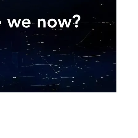
AI 应用
10分钟微调：让0.6B模型媲美235B模
多模态数据信
型
依托云原生高可用架构,实现Dify私有化部署
用1%尺寸在特定领域达到大模型90%以上效果
一个 AI 助手
超强辅助，Bol
即刻拥有 DeepSeek-R1 满血版
在企业官网、通讯软件中为客户提供 AI 客服
多种方案随心选，轻松解锁专属 DeepSeek