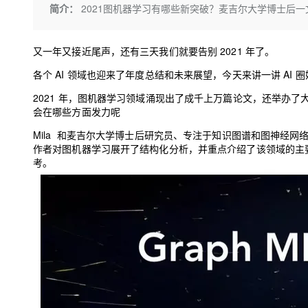
存储
天池大赛
Qwen3.7-Plus
简介：
2021图机器学习有哪些新突破？麦吉尔大学博士后
云解析DNS
解决方案免费试用 新老
电子合同
最高领取价值200元试用
能看、能想、能动手的多模
安全
网络与CDN
AI 算法大赛
畅捷通
又一年又接近尾声，还有三天我们就要告别 2021 年了。
大数据开发治理平台 Data
AI 产品 免费试用
网络
安全
云开发大赛
Qwen3-VL-Plus
Tableau 订阅
1亿+ 大模型 tokens 和 
各个 AI 领域也迎来了年度总结和未来展望，今天来讲一讲 AI 圈
可观测
入门学习赛
中间件
AI空中课堂在线直播课
云防火墙
140+云产品 免费试用
2021 年，图机器学习领域涌现出了成千上万篇论文，还举办了
上云与迁云
云原生的云上边界网络安全
产品新客免费试用，最长1
会在哪些方面发力呢
数据库
生态解决方案
大模型服务
Mila 和麦吉尔大学博士后研究员、专注于知识图谱和图神经网络（G
企业出海
大模型ACA认证体验
大数据计算
作者对图机器学习展开了结构化分析，并重点介绍了该领域的主
助力企业全员 AI 认知与能
行业生态解决方案
千问AI平台-Token Plan
考。
政企业务
媒体服务
开发者生态解决方案
企业服务与云通信
千问AI平台-模型体验
AI 开发和 AI 应用解决
在线体验全尺寸、多种模态
域名与网站
Happy 系列大模型
终端用户计算
Serverless
开发工具