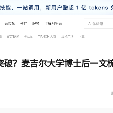
云市场
伙伴
服务
了解阿里云
践
官方博客
考认证
TIANCHI大赛
活动广场
下载
AI 特惠
数据与 API
成为产品伙伴
企业增值服务
最佳实践
价格计算器
AI 场景体
基础软件
产品伙伴合
阿里云认证
市场活动
配置报价
大模型
自助选配和估算价格
新方式
睿译宝，AI翻译排版一步到位
智启 AI 普惠权益
产品生态集成认证中心
企业支持计划
云上春晚
域名与网站
千问官方 MaaS 平台，为开发者和 Agent 而生，新用户赠送 1 亿 + tokens 额度
Qwen Aud
AI Coding
阿里云Maa
2026 阿里云
云服务器 E
为企业打
数据集
Windows
大模型认证
模型
NEW
NEW
新突破？麦吉尔大学博士后一文
交付可用成果
值低价云产品抢先购
上传文档即自动完成翻译和格式还原
至高享 1亿+免费 tokens，加速 Al 应用落地
提供智能易用的域名与建站服务
智能编程，一键
安全可靠、
产品生态伙伴
专家技术服务
云上奥运之旅
弹性计算合作
阿里云中企出
手机三要素
宝塔 Linux
全部认证
价格优势
有专属领域专家
GLM-5.2：长任务时代开源旗舰模型
阿里云 OPC 创新助力计划
千问大模型
即刻拥有 DeepS
AI 电商营销
对象存储 O
大模型
产品生态伙伴工作台
企业增值服务台
云栖战略参考
云存储合作计
云栖大会
身份实名认证
CentOS
训练营
推动算力普惠，释放技术红利
最高返9万
多领域专家智能体,一键组建 AI 虚拟交付团队
快速构建应用程序和网站，即刻迈出上云第一步
至高百万元 Token 补贴，加速一人公司成长
多元化、高性能、安全可靠的大模型服务
真正可用的 1M 上下文,一次完成代码全链路开发
轻松解锁专属 Dee
从图文生成到
云上的中国
数据库合作计
活动全景
短信
Docker
图片和
站式影视创作平台
Hermes Agent，打造自进化智能体
Token Plan 模型订阅计划
数字证书管理服务（原SSL证书）
5 分钟轻松部署
AI 广告创作
无影云电脑
企业成长
NEW
信息公告
看见新力量
云网络合作计
OCR 文字识别
JAVA
证享300元代金券
可视化编排打通从文字构思到成片全链路闭环
全托管，含MySQL、PostgreSQL、SQL Server、MariaDB多引擎
自主进化，持久记忆，越用越聪明
Qwen3.8-Max 首发尝鲜，限时加量 10 倍，夜间低至2折
实现全站HTTPS，呈现可信的WEB访问
图文、视频一
随时随地安
魔搭 Mode
Kimi-K3
HappyHors
NEW
loud
服务实践
官网公告
金融模力时刻
Salesforce O
版
发票查验
全能环境
Claude Code + GStack 打造工程团队
千问办公，限时限量积分加倍
Qoder
低代码高效构
AI 建站
短信服务
型
NEW
作计划
Kimi 最新旗舰模型，长程编程与推理利器
让文字生成流
计划
创新中心
魔搭 ModelSc
健康状态
理服务
让AI从“聊天伙伴”进化为能干活的“数字员工”
安装技能 GStack，拥有专属 AI 工程团队
你的AI工作搭子，覆盖日常办公高频场景
面向真实软件的智能体编程平台
0 代码专业建
客户案例
天气预报查询
操作系统
态合作计划