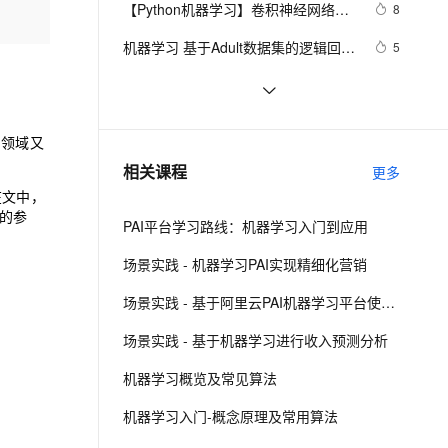
安全
【Python机器学习】卷积神经网络
我要投诉
e-1.1-I2V
Cosyvoice-V3-Flash
8
PolarDB
上云场景组合购
Milvus 弹性伸缩功能新增节
究
伴
Vgg19模型预测动物类别实战（附源
漫剧创作，剧本、分镜、视频高效生成
100%兼容MySQL、PostgreSQL，兼容Oracle，支持集中和分布式
覆盖90%+业务场景，专享组合折扣价
点支持范围
畅自然，细节丰富
高表现力语音合成大模型，语音克隆听感自然
VPN
机器学习 基于Adult数据集的逻辑回归
5
码和数据集）
与朴素贝叶斯分类
ernetes 版 ACK
云聚AI 严选权益
AI 原生数据库服务发布
SSL 证书
【技术分享】机器学习分类性能指
6
2V
Fun-ASR
，一键激活高效办公新体验
理容器应用的 K8s 服务
精选AI产品，从模型到应用全链提效
Agent 数据网关
标：准确率Accuracy/精确率
文戏情感细腻自然，动作戏激烈拳拳到肉，实现更强表演能力
支持中英文自由切换，具备更强的噪声鲁棒性
堡垒机
吴恩达机器学习课程记录
3
Precision/召回率Recall/F1值
AI 用量加速计划
云原生数据库 PolarDB
习领域又
防火墙
、识别商机，让客服更高效、服务更出色。
②机器学习分类算法之XGBoost（集
新老同享，达量后返
Agentic Database 发布
4
相关课程
更多
成学习算法）
主机安全
应用
在文中，
的参
PAI平台学习路线：机器学习入门到应用
千问办公
NEW
AI 应用及服务市场
的智能体编程平台
一站式AI生产力平台
场景实践 - 机器学习PAI实现精细化营销
AI 应用
伶鹊
场景实践 - 基于阿里云PAI机器学习平台使用时间序列分解模型预测商品销量
企业级人与Agent协作平台，接入和调度多个数字员工
智能客服平台，对话机器人、对话分析、智能外呼
大模型
场景实践 - 基于机器学习进行收入预测分析
大模型服务平台百炼 - 全妙
自然语言处理
机器学习概览及常见算法
应用创作平台
多模态内容创作工具，已接入 DeepSeek
数据标注
机器学习入门-概念原理及常用算法
机器学习