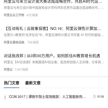
阿里云与米兰设计周大赛达成战略合作，共启AI时代设计教育新篇章丨云工开物
阿里云与米兰设计周中国高校设计学科师生优秀作品展达成战略合作，推动AI技术与艺术设计融合。赛事收到来自1759所高校的27万件作品，累计65万件，参赛人数超120万。专项赛设5大赛项，吸引720多所院校参与，投稿超9700件。阿里云提供免费算力和AIGC工具支持，助力“AI+乡村振兴”等创新设计，推动文旅产业发展与教育数字化升级。
阿里云云工开物
472
【互动有礼 | 云故事探索】NO.16：阿里云弹性计算加速精准学 AI 教育普惠落地
在算力+教育的“化学反应”中，阿里云弹性计算正书写着 AI 时代的基础设施故事，以不变之初心，应万变之创新。
阿里云基础设施.
732
对话批改邦 | 从0到30万用户，如何抓住AI教育增长机遇
阿里云【AI访谈录】本期邀请AI创业者、批改邦创始人王庆棒，分享其团队如何通过AI技术打造教育场景下的教学助手。批改邦以作文批改切入教育行业，上线一年用户突破30万，付费转化率超30%。王庆棒围绕AI如何标准化主观评价、大模型在教育中的落地趋势、未来“杀手级AI应用”的形态等话题，分享一线实战经验。
阿里云
1107
热门文章
最新文章
CCAI 2017 | 谭铁牛院士现场致辞：人工智能新热潮
9136
1
下要保持清醒头脑，设定科学的目标