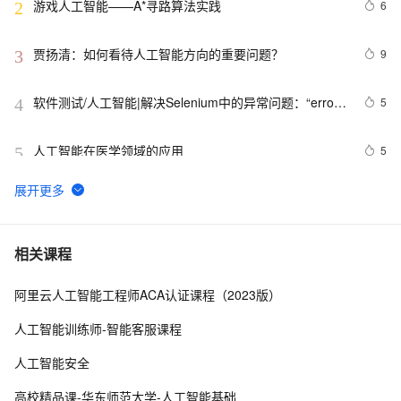
游戏人工智能——A*寻路算法实践
6
2
贾扬清：如何看待人工智能方向的重要问题？
9
3
软件测试/人工智能|解决Selenium中的异常问题：“error 
5
4
sending request for url”
人工智能在医学领域的应用
5
5
538个代码示例！麻省理工教授的Python程序设计+人工
9
6
智能案例实践
赋予机器可媲美人类的视觉，或是人工智能的发展趋势
15
7
相关课程
阿里云人工智能工程师ACA认证课程（2023版）
探索人工智能的伦理困境：我们如何确保AI的道德发展？
3
8
人工智能训练师-智能客服课程
云计算人工智能服务（阿里）|学习笔记
14
9
人工智能安全
朱啸虎：教育、企业应用和人工智能是资本寒冬的“吉祥
3
10
高校精品课-华东师范大学-人工智能基础