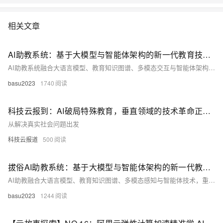
相关文章
AI助教系统：基于大模型与智能体架构的新一代教育技术引擎
AI助教系统融合大语言模型、教育知识图谱、多模态交互与智能体架构，实现精准学情诊断、个性化辅导与主动教学。支持图文语音输入，本地化部署保障隐私，重构“教、学、评、辅”全链路，推动因材施教落地，助力教育数字化转型。（238字）
basu2023
1740
科技云报到：AI破局特殊教育，垂直领域的技术革命正在发生
从解决真实社会问题出发
科技云报道
500
拔俗AI助教系统：基于大模型与智能体架构的新一代教育技术引擎
AI助教融合大语言模型、教育知识图谱、多模态感知与智能体技术，重构“教、学、评、辅”全链路。通过微调LLM、精准诊断错因、多模态交互与自主任务规划，实现个性化教学。轻量化部署与隐私保护设计保障落地安全，未来将向情感感知与教育深度协同演进。（238字）
basu2023
1244