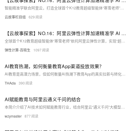
【云故事探索】NO.16：阿里云弹性计算加速精准学 AI 教育普惠落地
智能精准学联合阿里云，打造全球首个K12教育超级智能体“寒雪老师”，依托弹性计算实现AI一对一教育普惠愿景。面对实时交互与流量潮汐挑战，借助阿里云算力实现低延迟、高并发服务，保障千万学子流畅学习体验。
云故事栏目组
629
【云故事探索】NO.16：阿里云弹性计算加速精准学 AI 教育普惠落地
全球首个K12教育超级智能体“寒雪老师”依托阿里云弹性计算，实现“超拟人”教学与教育普惠。智能精准学通过AI技术提供个性化学习方案，借助学习机等产品实现语音交互、答疑解惑，助力每个孩子拥有终身学习能力。面对实时交互与流量潮汐挑战，阿里云ECS与GPU算力保障低延迟、高并发服务稳定运行，实现30秒内弹性扩容，确保业务连续性。从实验室到千万课堂，算力支撑寒雪老师从城市到山区，推动AI教育公平发展。
弹性计算-百晓生
1097
AI教育热潮，如何衡量教育App渠道投放效果？
AI教育是高潜力场景，但如何衡量AI热潮下教育App的真实拉新与转化效果呢？
THAda
390
AI赋能教育与阿里云通义千问的结合
本简介介绍了AI技术如何赋能教育行业，结合阿里云“通义千问”大模型，助力海豚大数据及人工智能实验平台实现个性化教学、智能答疑与资源优化，推动高校与企业人才培养模式革新，构建终身学习生态体系。
wzymaster
877