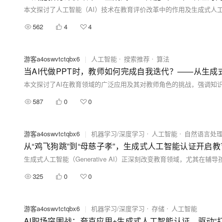
562
4
4
游客a4oswvtctqbx6
|
人工智能
搜索推荐
算法
当AI代做PPT时，教师如何完成自我迭代？——从生成
587
0
0
游客a4oswvtctqbx6
|
机器学习/深度学习
人工智能
自然语言处
从“鸡飞狗跳”到“母慈子孝”，生成式人工智能认证开启
325
0
0
游客a4oswvtctqbx6
|
机器学习/深度学习
存储
人工智能
AI职场突围战：夸克应用+生成式人工智能认证，驱动“