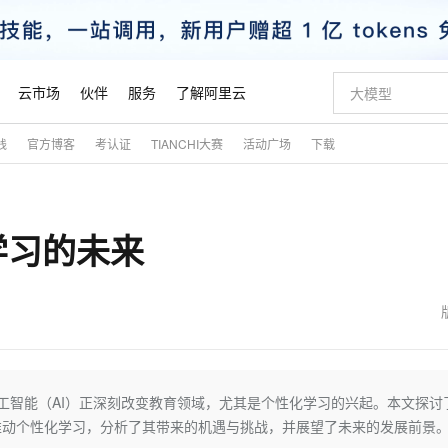
云市场
伙伴
服务
了解阿里云
践
官方博客
考认证
TIANCHI大赛
活动广场
下载
AI 特惠
数据与 API
成为产品伙伴
企业增值服务
最佳实践
价格计算器
AI 场景体
基础软件
产品伙伴合
阿里云认证
市场活动
配置报价
大模型
自助选配和估算价格
新方式
睿译宝，AI翻译排版一步到位
智启 AI 普惠权益
产品生态集成认证中心
企业支持计划
云上春晚
域名与网站
千问官方 MaaS 平台，为开发者和 Agent 而生，新用户赠送 1 亿 + tokens 额度
Qwen Aud
AI Coding
阿里云Maa
2026 阿里云
云服务器 E
为企业打
数据集
Windows
大模型认证
模型
NEW
NEW
学习的未来
交付可用成果
值低价云产品抢先购
上传文档即自动完成翻译和格式还原
至高享 1亿+免费 tokens，加速 Al 应用落地
提供智能易用的域名与建站服务
智能编程，一键
安全可靠、
产品生态伙伴
专家技术服务
云上奥运之旅
弹性计算合作
阿里云中企出
手机三要素
宝塔 Linux
全部认证
价格优势
有专属领域专家
GLM-5.2：长任务时代开源旗舰模型
阿里云 OPC 创新助力计划
千问大模型
即刻拥有 DeepS
AI 电商营销
对象存储 O
大模型
产品生态伙伴工作台
企业增值服务台
云栖战略参考
云存储合作计
云栖大会
身份实名认证
CentOS
训练营
推动算力普惠，释放技术红利
最高返9万
多领域专家智能体,一键组建 AI 虚拟交付团队
快速构建应用程序和网站，即刻迈出上云第一步
至高百万元 Token 补贴，加速一人公司成长
多元化、高性能、安全可靠的大模型服务
真正可用的 1M 上下文,一次完成代码全链路开发
轻松解锁专属 Dee
从图文生成到
云上的中国
数据库合作计
活动全景
短信
Docker
图片和
站式影视创作平台
Hermes Agent，打造自进化智能体
Token Plan 模型订阅计划
数字证书管理服务（原SSL证书）
5 分钟轻松部署
AI 广告创作
无影云电脑
企业成长
NEW
信息公告
看见新力量
云网络合作计
OCR 文字识别
JAVA
证享300元代金券
可视化编排打通从文字构思到成片全链路闭环
全托管，含MySQL、PostgreSQL、SQL Server、MariaDB多引擎
自主进化，持久记忆，越用越聪明
Qwen3.8-Max 首发尝鲜，限时加量 10 倍，夜间低至2折
实现全站HTTPS，呈现可信的WEB访问
图文、视频一
随时随地安
魔搭 Mode
Kimi-K3
HappyHors
NEW
loud
服务实践
官网公告
金融模力时刻
Salesforce O
版
发票查验
全能环境
Claude Code + GStack 打造工程团队
千问办公，限时限量积分加倍
Qoder
低代码高效构
AI 建站
短信服务
工智能（AI）正深刻改变教育领域，尤其是个性化学习的兴起。本文探讨了
型
NEW
作计划
Kimi 最新旗舰模型，长程编程与推理利器
让文字生成流
计划
创新中心
魔搭 ModelSc
健康状态
理服务
让AI从“聊天伙伴”进化为能干活的“数字员工”
安装技能 GStack，拥有专属 AI 工程团队
你的AI工作搭子，覆盖日常办公高频场景
面向真实软件的智能体编程平台
0 代码专业建
推动个性化学习，分析了其带来的机遇与挑战，并展望了未来的发展前景
客户案例
天气预报查询
操作系统
态合作计划