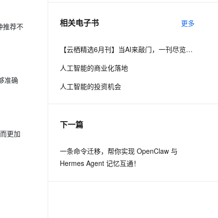
相关电子书
更多
息提取
与 AI 智能体进行实时音视频通话
种推荐不
从文本、图片、视频中提取结构化的属性信息
构建支持视频理解的 AI 音视频实时通话应用
【云栖精选6月刊】当AI来敲门，一刊尽览人工智能
t.diy 一步搞定创意建站
构建大模型应用的安全防护体系
人工智能的商业化落地
通过自然语言交互简化开发流程,全栈开发支持
通过阿里云安全产品对 AI 应用进行安全防护
够准确
人工智能的投资机会
下一篇
从而更加
一条命令迁移，帮你实现 OpenClaw 与
Hermes Agent 记忆互通！