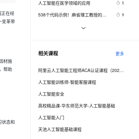
安全
人工智能在医学领域的应用
我要投诉
e-1.1-I2V
Cosyvoice-V3-Flash
5
PolarDB
上云场景组合购
Milvus 弹性伸缩功能新增节
for url”
伴
漫剧创作，剧本、分镜、视频高效生成
100%兼容MySQL、PostgreSQL，兼容Oracle，支持集中和分布式
覆盖90%+业务场景，专享组合折扣价
点支持范围
畅自然，细节丰富
高表现力语音合成大模型，语音克隆听感自然
域正在经
VPN
538个代码示例！麻省理工教授的
9
一变革带
Python程序设计+人工智能案例实践
ernetes 版 ACK
云聚AI 严选权益
AI 原生数据库服务发布
SSL 证书
赋予机器可媲美人类的视觉，或是人
15
2V
Fun-ASR
，一键激活高效办公新体验
理容器应用的 K8s 服务
精选AI产品，从模型到应用全链提效
Agent 数据网关
工智能的发展趋势
文戏情感细腻自然，动作戏激烈拳拳到肉，实现更强表演能力
支持中英文自由切换，具备更强的噪声鲁棒性
堡垒机
探索人工智能的伦理困境：我们如何
3
AI 用量加速计划
云原生数据库 PolarDB
确保AI的道德发展？
防火墙
、识别商机，让客服更高效、服务更出色。
云计算人工智能服务（阿里）|学习
新老同享，达量后返
Agentic Database 发布
14
相关课程
更多
笔记
主机安全
应用
因材施
，帮助
阿里云人工智能工程师ACA认证课程（2023版）
千问办公
NEW
AI 应用及服务市场
的智能体编程平台
一站式AI生产力平台
人工智能训练师-智能客服课程
AI 应用
伶鹊
人工智能安全
企业级人与Agent协作平台，接入和调度多个数字员工
智能客服平台，对话机器人、对话分析、智能外呼
大模型
高校精品课-华东师范大学-人工智能基础
大模型服务平台百炼 - 全妙
自然语言处理
人工智能入门
应用创作平台
多模态内容创作工具，已接入 DeepSeek
习状态和
数据标注
天池人工智能基础课程
机器学习