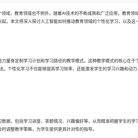
Deepseek-v4-pro
HappyHors
同享
万小智 AI 建站低至 15元/月
Qoder CN
AI 短剧/漫剧
云原生数据库 
快递物流查询
WordPress
成为服务伙
高校合作
点，立即开启云上创新
覆盖公网/内网、递归/权威、移动APP等全场景解析服务
送.CN域名，送备案服务码
基于千问大模型等，支持代码智能生成、研发智能问答
AI助力短剧
态智能体模型
旗舰 MoE 大模型，百万上下文与顶尖推理能力
图生视频，流
个领域，教育领域也不例外。随着AI技术的不断成熟和广泛应用，教育领
Ubuntu
服务生态伙伴
兴起。本文将深入探讨人工智能如何推动教育领域的个性化学习，以及这
云工开物
企业应用
Works
Night Plan 支持 Qwen 3.8-Max
云原生大数据计算服务 MaxCompute
AI 办公
容器服务 Kub
NEW
GLM-5.2
Wan2.7-T
Red Hat
30+ 款产品免费体验
Data Agent 驱动的一站式 Data+AI 开发治理平台
夜间 5 折，Qwen/Meoo/TokenPlan 客户专享
面向分析的企业级SaaS模式云数据仓库
AI智能应用
提供一站式管
科研合作
视觉 Coding、空间感知、多模态思考等全面升级
1M上下文，专为长程任务能力而生
ERP
堂（旗舰版）
SUSE
智能客服
CRM
防护产品
2个月
自动承接线索
建站小程序
OA 办公系统
AI 应用构建
大模型原生
能力量身定制学习计划和学习路径的教学模式。这种教学模式的核心在于“
力提升
方法。个性化学习不仅能够提高学习效率，还能激发学生的学习兴趣和动力
财税管理
模板建站
Qoder
大模型服务平台百炼-应用模版
HOT
NEW
面向真实软件
个人版上线、团队版降价；千问3.8-Max首发发尝鲜
丰富多元化的应用模版和解决方案
400电话
定制建站
万有无界
大模型服务平台百炼-智能体
方案
广告营销
模板小程序
的模型效果
灵活可视化地构建企业级 Agent
定制小程序
秒悟
人工智能平台 PAI
APP 开发
云端极速 AI 
新一代 AI 视频生成模型，深度适配广告营销等场景
AI Native 的算法工程平台，一站式完成建模、训练、推理服务部署
习数据，包括学习进度、答题情况、兴趣偏好等，从而精准把握学生的学
建站系统
及时调整教学策略，为学生提供更具针对性的指导。