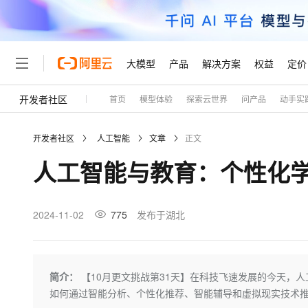
大模型
产品
解决方案
权益
定价
开发者社区
首页
模型体验
探索云世界
问产品
动手实
大模型
产品
解决方案
权益
定价
云市场
伙伴
服务
了解阿里云
精选产品
精选解决方案
普惠上云
产品定价
精选商城
成为销售伙伴
售前咨询
为什么选择阿里云
千问AI平台
开发者社区
人工智能
文章
正文
了解云产品的定价详情
大模型服务平台百炼
千问办公，解锁你的工作
普惠上云 官方力荐
分销伙伴
在线服务
网站建设
什么是云计算
大
人工智能与教育：个性化
大模型服务与应用平台
企业级Agent产品，直接
云服务器38元/年起，超
咨询伙伴
多端小程序
技术领先
云上成本管理
售后服务
轻量应用服务器
Agency Agents：拥
官方推荐返现计划
大模型
精选产品
精选解决方案
Salesforce 国际版订阅
稳定可靠
管理和优化成本
推荐新用户得奖励，单订单
销售伙伴合作计划
2024-11-02
775
发布于湖北
自助服务
友盟天域
安全合规
人工智能与机器学习
AI
文本生成
云数据库 RDS
HappyHorse 打造一
云工开物
无影生态合作计划
在线服务
观测云
分析师报告
高校专属算力普惠，学生认
计算
互联网应用开发
Qwen3.8-Max
HOT
Salesforce On Alibaba C
工单服务
Tuya 物联网平台阿里云
研究报告与白皮书
人工智能平台 PAI
快速拥有专属 OpenClaw
简介：
【10月更文挑战第31天】在科技飞速发展的今天，人
大模
Consulting Partner 合
大数据
容器
智能体时代全能旗舰模型
免费试用
短信专区
一站式AI开发、训练和推
如何通过智能分析、个性化推荐、智能辅导和虚拟现实技术
蓝凌 OA
AI 大模型销售与服务生
现代化应用