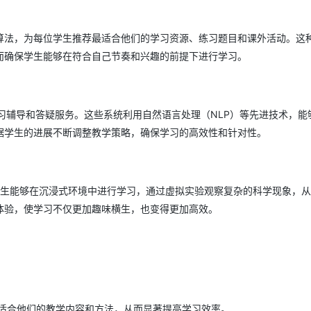
AI 应用
10分钟微调：让0.6B模型媲美235B模
多模态数据信
算法，为每位学生推荐最适合他们的学习资源、练习题目和课外活动。这
型
依托云原生高可用架构,实现Dify私有化部署
而确保学生能够在符合自己节奏和兴趣的前提下进行学习。
用1%尺寸在特定领域达到大模型90%以上效果
一个 AI 助手
超强辅助，Bol
即刻拥有 DeepSeek-R1 满血版
在企业官网、通讯软件中为客户提供 AI 客服
多种方案随心选，轻松解锁专属 DeepSeek
习辅导和答疑服务。这些系统利用自然语言处理（NLP）等先进技术，能
据学生的进展不断调整教学策略，确保学习的高效性和针对性。
学生能够在沉浸式环境中进行学习，通过虚拟实验观察复杂的科学现象，
体验，使学习不仅更加趣味横生，也变得更加高效。
适合他们的教学内容和方法，从而显著提高学习效率。