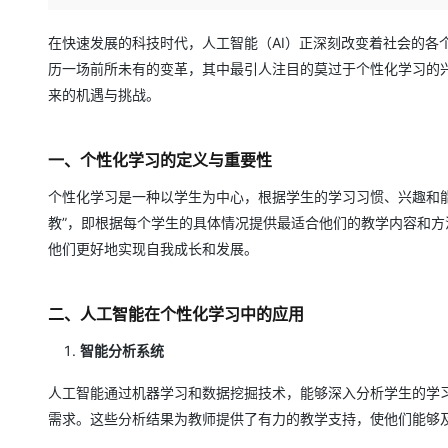
存储
天池大赛
Qwen3.7-Plus
云解析DNS
解决方案免费试用 新老
电子合同
最高领取价值200元试用
能看、能想、能动手的多模
安全
网络与CDN
在快速发展的科技时代，人工智能（AI）正深刻改变着社会的各
AI 算法大赛
畅捷通
历一场前所未有的变革，其中最引人注目的莫过于个性化学习的
大数据开发治理平台 Data
AI 产品 免费试用
网络
安全
云开发大赛
Qwen3-VL-Plus
Tableau 订阅
来的机遇与挑战。
1亿+ 大模型 tokens 和 
可观测
入门学习赛
中间件
AI空中课堂在线直播课
云防火墙
140+云产品 免费试用
上云与迁云
一、个性化学习的定义与重要性
云原生的云上边界网络安全
产品新客免费试用，最长1
数据库
生态解决方案
大模型服务
个性化学习是一种以学生为中心，根据学生的学习习惯、兴趣和
企业出海
大模型ACA认证体验
大数据计算
助力企业全员 AI 认知与能
教”，即根据每个学生的具体情况提供最适合他们的教学内容和
行业生态解决方案
千问AI平台-Token Plan
政企业务
媒体服务
他们更好地实现自我成长和发展。
开发者生态解决方案
企业服务与云通信
千问AI平台-模型体验
AI 开发和 AI 应用解决
二、人工智能在个性化学习中的应用
在线体验全尺寸、多种模态
域名与网站
智能分析系统
Happy 系列大模型
终端用户计算
人工智能通过机器学习和数据挖掘技术，能够深入分析学生的学
Serverless
需求。这些分析结果为教师提供了有力的教学支持，使他们能够
开发工具