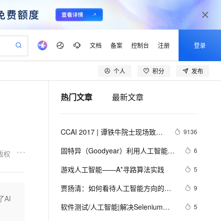
文档
备案
控制台
注册
登录
个人
积分
发布
验
作计划
器
AI 活动
专业服务
服务伙伴合作计划
开发者社区
加入我们
产品动态
服务平台百炼
阿里云 OPC 创新助力计划
热门文章
最新文章
一站式生成采购清单，支持单品或批量购买
io：打造专属 AI 语音助手
S产品伙伴计划（繁花）
峰会
CS
造的大模型服务与应用开发平台
一句话生成原生可编辑精美 PPT 文稿
AI 生产力先锋
Al MaaS 服务伙伴赋能合作
域名
博文
Careers
至高可申请百万元
Qwen3.8-Max 模型上线
开启高性价比 AI 编程新体验
弹性可伸缩的云计算服务
Qwen-Audio-3.0-Realtime 端到端实时语音角色扮演
输入一句话想法, 轻松生成专业的 PPT
先锋实践拓展 AI 生产力的边界
Token 补贴，五大权
计划
海大会
伙伴信用分合作计划
商标
问答
社会招聘
CCAI 2017 | 谭铁牛院士现场致
9136
益加速 OPC 成功
eek-V4-Pro
SS
一键部署幻兽帕鲁游戏服务器
飞天发布时刻
HOT
Open Search 向量检索版支
划
备案
电子书
校园招聘
辞：人工智能新热潮下要保持清醒
pSeek-V4-Pro
视频创作，一键激活电商全链路生产力
稳定、安全、高性价比、高性能的云存储服务
一键购买专属联机服务器，轻松开启游戏
所见，即是所愿
持视频检索 Pipeline 功能
更多支持
固特异（Goodyear）利用人工智能和
6
版权
头脑，设定科学的目标
划
公司注册
镜像站
视频生成
语音识别与合成
物联网实现数字化转型的惊人方式
专属 QwenPaw
漫剧工坊：一站式动画创作平台
AI 实训营
HOT
应用身份服务 (IDaaS)
游戏人工智能——A*寻路算法实践
5
合作伙伴培训与认证
划
上云迁移
站生成，高效打造优质广告素材
全接入的云上超级电脑
从聊天伙伴进化为能主动干活的本地数字员工
快速生产连贯的高质量长漫剧
从基础到进阶，Agent 创客手把手教你
OpenClaw 管理能力上线
lScope
我要反馈
e-1.1-T2V
Qwen3-TTS-Flash
贾扬清：如何看待人工智能方向的重
9
查询合作伙伴
n Alibaba Cloud ISV 合作
代维服务
建企业门户网站
10 分钟搭建微信、支付宝小程序
AI
MaxCompute MaxFrame 提
要问题？
畅细腻的高质量视频
离线语音合成大模型，多语言方言自适应，低延迟高稳定
创新加速
软件测试/人工智能|解决Selenium中
ope
登录合作伙伴管理后台
5
我要建议
站，无忧落地极速上线
以可视化方式快速构建移动和 PC 门户网站
国内短信简单易用，安全可靠，秒级触达，全球覆盖200+国家和地区。
高效部署网站，快速应用到小程序
供自动弹性内存功能
。
的异常问题：“error sending request 