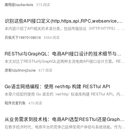
魔羯座liaotianfeile
373
识别这些API接口定义(http,https,api,RPC,webservice,Restful api ,OpenAPI）
本内容介绍了API相关的术语分类，包括传输协议（HTTP/HTTPS）、接口风格（RESTful、WebService、RPC）及开放程度（API、OpenAPI），帮助理解各类API的特点与应用场景。
兵临天下19970108016
5564
RESTful与GraphQL：电商API接口设计的技术细节与适用场景
本文对比了RESTful与GraphQL这两种主流电商API接口设计方案。RESTful通过资源与HTTP方法定义操作，简单直观但可能引发过度或欠获取数据问题；GraphQL允许客户端精确指定所需字段，提高灵活性和传输效率，但面临深度查询攻击等安全挑战。从性能、灵活性、安全性及适用场景多维度分析，RESTful适合资源导向场景，GraphQL则适用于复杂数据需求。实际开发中需根据业务特点选择合适方案，或结合两者优势，以优化用户体验与系统性能。
游客h2p5himj2xcrw
677
Go语言网络编程：使用 net/http 构建 RESTful API
本章介绍如何使用 Go 语言的 `net/http` 标准库构建 RESTful API。内容涵盖 RESTful API 的基本概念及规范，包括 GET、POST、PUT 和 DELETE 方法的实现。通过定义用户数据结构和模拟数据库，逐步实现获取用户列表、创建用户、更新用户、删除用户的 HTTP 路由处理函数。同时提供辅助函数用于路径参数解析，并展示如何设置路由器启动服务。最后通过 curl 或 Postman 测试接口功能。章节总结了路由分发、JSON 编解码、方法区分、并发安全管理和路径参数解析等关键点，为更复杂需求推荐第三方框架如 Gin、Echo 和 Chi。
程序员爱钓鱼
470
从业务需求到技术栈：电商API选型RESTful还是GraphQL？这5个维度帮你决策
在数字经济时代，电商平台的竞争已延伸至用户体验与系统效能。作为连接前后端及各类服务的核心，API接口的架构设计至关重要。本文对比RESTful与GraphQL两大主流方案，从电商场景出发，分析两者的技术特性、适用场景与选型逻辑，帮助开发者根据业务需求做出最优选择。