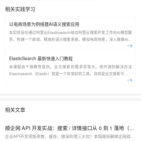
相关实践学习
以电商场景为例搭建AI语义搜索应用
本实验旨在通过阿里云Elasticsearch结合阿里云搜索开发工作台AI模型服
务，构建一个高效、精准的语义搜索系统，模拟电商场景，深入理解AI搜
索技术原理并掌握其实现过程。
ElasticSearch 最新快速入门教程
本课程由千锋教育提供。全文搜索的需求非常大。而开源的解决办法
Elasricsearch（Elastic）就是一个非常好的工具。目前是全文搜索引擎的
首选。本系列教程由浅入深讲解了在CentOS7系统下如何搭建
ElasticSearch，如何使用Kibana实现各种方式的搜索并详细分析了搜索的
原理，最后讲解了在Java应用中如何集成ElasticSearch并实现搜索。
&nbsp;
相关文章
顺企网 API 开发实战：搜索 / 详情接口从 0 到 1 落地（附 Elasticsearch 优化 + 错误速查）
企业API开发常陷参数、缓存、错误处理三大坑？本指南拆解顺企网双接口全流程，涵盖搜索优化、签名验证、限流应对，附可复用代码与错误速查表，助你2小时高效搞定开发，提升响应速度与稳定性。