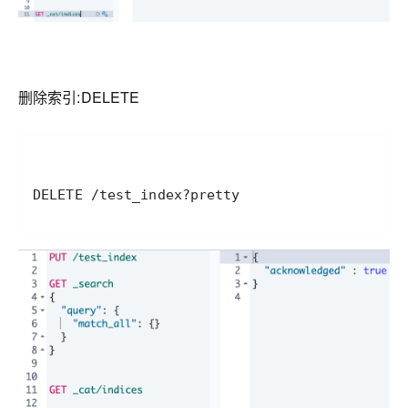
删除索引:DELETE
DELETE /test_index?pretty