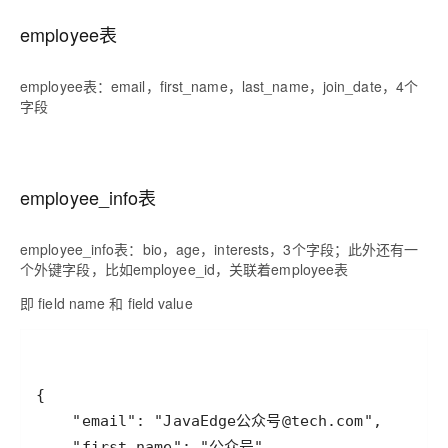
employee表
employee表：email，first_name，last_name，join_date，4个
字段
employee_info表
employee_info表：bio，age，interests，3个字段；此外还有一
个外键字段，比如employee_id，关联着employee表
即 field name 和 field value