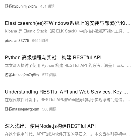
游客h2p5himj2xcrw
451
Elasticsearch(es)在Windows系统上的安装与部署(含Kibana)
Kibana 是 Elastic Stack（原 ELK Stack）中的核心数据可视化工具，主要与 Elasticsearch 配合使用，提供强大的数据探索、分析和展示功能。elasticsearch安装在windows上一般是zip文件，解压到对应目录。文件，elasticsearch8.x以上版本是自动开启安全认证的。kibana安装在windows上一般是zip文件，解压到对应目录。elasticsearch的默认端口是9200，访问。默认用户是elastic，密码需要重置。
pickstar-33775
6655
Python 高级编程与实战：构建 RESTful API
本文深入探讨了使用 Python 构建 RESTful API 的方法，涵盖 Flask、Django REST Framework 和 FastAPI 三个主流框架。通过实战项目示例，详细讲解了如何处理 GET、POST 请求，并返回相应数据。学习这些技术将帮助你掌握构建高效、可靠的 Web API。
游客4rnkeq2m7q5hy
577
Understanding RESTful API and Web Services: Key Differences and Use Cases
在现代软件开发中，RESTful API和Web服务均用于实现系统间通信，但各有特点。RESTful API遵循REST原则，主要使用HTTP/HTTPS协议，数据格式多为JSON或XML，适用于无状态通信；而Web服务包括SOAP和REST，常用于基于网络的API，采用标准化方法如WSDL或OpenAPI。理解两者区别有助于选择适合应用需求的解决方案，构建高效、可扩展的应用程序。
游客mass6jalwg5qm
560
深入浅出：使用Node.js构建RESTful API
在这个数字时代，API已成为软件开发的基石之一。本文旨在引导初学者通过Node.js和Express框架快速搭建一个功能完备的RESTful API。我们将从零开始，逐步深入，不仅涉及代码编写，还包括设计原则、最佳实践及调试技巧。无论你是初探后端开发，还是希望扩展你的技术栈，这篇文章都将是你的理想指南。