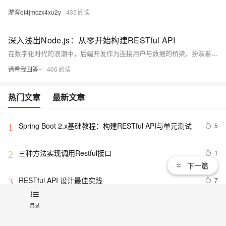
游客qf4jmczx4xu2y
435
深入浅出Node.js：从零开始构建RESTful API
在数字化时代的浪潮中，后端开发作为连接用户与数据的桥梁，扮演着至关重要的角色。本文将引导您步入Node.js的奇妙世界，通过实践操作，掌握如何使用这一强大的JavaScript运行时环境构建高效、可扩展的RESTful API。我们将一同探索Express框架的使用，学习如何设计API端点，处理数据请求，并实现身份验证机制，最终部署我们的成果到云服务器上。无论您是初学者还是有一定基础的开发者，这篇文章都将为您打开一扇通往后端开发深层知识的大门。
请看我回答~
466
热门文章
最新文章
Spring Boot 2.x基础教程：构建RESTful API与单元测试
5
1
三种方法实现调用Restful接口
1
2
下一篇
RESTful API 设计最佳实践
7
3
目录
探索FastAPI：不仅仅是一个Python Web框架，更是助力
7
4
开发者高效构建现代化RESTful API服务的神器——从环