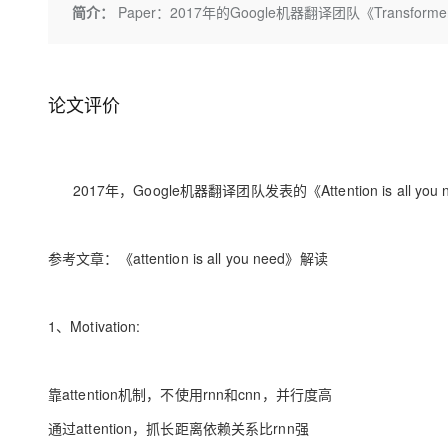
存储
天池大赛
Qwen3.7-Plus
简介：
Paper：2017年的Google机器翻译团队《Transformer：A
云解析DNS
解决方案免费试用 新老
电子合同
最高领取价值200元试用
能看、能想、能动手的多模
安全
网络与CDN
AI 算法大赛
畅捷通
大数据开发治理平台 Data
AI 产品 免费试用
网络
安全
云开发大赛
Qwen3-VL-Plus
Tableau 订阅
1亿+ 大模型 tokens 和 
论文评价
可观测
入门学习赛
中间件
AI空中课堂在线直播课
云防火墙
140+云产品 免费试用
上云与迁云
云原生的云上边界网络安全
产品新客免费试用，最长1
数据库
生态解决方案
2017年，Google机器翻译团队发表的《Attention is all y
大模型服务
企业出海
大模型ACA认证体验
大数据计算
助力企业全员 AI 认知与能
行业生态解决方案
千问AI平台-Token Plan
政企业务
媒体服务
参考文章：《attention is all you need》解读
开发者生态解决方案
企业服务与云通信
千问AI平台-模型体验
AI 开发和 AI 应用解决
在线体验全尺寸、多种模态
1、Motivation:
域名与网站
Happy 系列大模型
终端用户计算
靠attention机制，不使用rnn和cnn，并行度高
Serverless
通过attention，抓长距离依赖关系比rnn强
开发工具