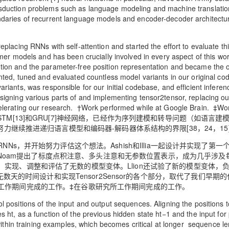
nsduction problems such as language modeling and machine translatio
ndaries of recurrent language models and encoder-decoder architectur
placing RNNs with self-attention and started the effort to evaluate thi
rmer models and has been crucially involved in every aspect of this wor
tion and the parameter-free position representation and became the 
ented, tuned and evaluated countless model variants in our original c
riants, was responsible for our initial codebase, and efficient infere
signing various parts of and implementing tensor2tensor, replacing ou
celerating our research. †Work performed while at Google Brain. ‡Wo
经网络，特别是LSTM[13]和GRU[7]神经网络，已经作为序列建模和转导问题（如语言
努力继续推进递归语言模型和编码器-解码器体系结构的界限[38，24，15
取代RNNs，并开始努力评估这个想法。Ashish和Illia一起设计并实现了第一
参与。Noam提出了标度点积注意、多头注意和无参数位置表示，成为几乎涉及
r中设计、实现、调整和评估了无数的模型变体。Llion还试验了新的模型变体，
无数天的时间设计和实现Tensor2Sensor的各个部分，取代了我们早期
工作期间完成的工作。‡在谷歌研究所工作期间完成的工作。
 positions of the input and output sequences. Aligning the positions t
 ht, as a function of the previous hidden state ht−1 and the input for 
 within training examples, which becomes critical at longer sequence le