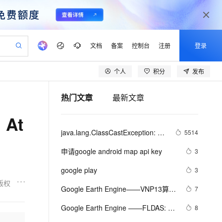
文档
备案
控制台
注册
登录
个人
积分
发布
验
作计划
器
AI 活动
专业服务
服务伙伴合作计划
开发者社区
加入我们
产品动态
服务平台百炼
阿里云 OPC 创新助力计划
热门文章
最新文章
一站式生成采购清单，支持单品或批量购买
io：打造专属 AI 语音助手
S产品伙伴计划（繁花）
峰会
CS
造的大模型服务与应用开发平台
一句话生成原生可编辑精美 PPT 文稿
AI 生产力先锋
Al MaaS 服务伙伴赋能合作
域名
博文
Careers
至高可申请百万元
Qwen3.8-Max 模型上线
：At
开启高性价比 AI 编程新体验
弹性可伸缩的云计算服务
Qwen-Audio-3.0-Realtime 端到端实时语音角色扮演
输入一句话想法, 轻松生成专业的 PPT
先锋实践拓展 AI 生产力的边界
Token 补贴，五大权
计划
海大会
伙伴信用分合作计划
商标
问答
社会招聘
java.lang.ClassCastException: 
5514
益加速 OPC 成功
eek-V4-Pro
SS
一键部署幻兽帕鲁游戏服务器
飞天发布时刻
HOT
Open Search 向量检索版支
划
备案
电子书
校园招聘
com.google.gson.internal.LinkedTreeMap
pSeek-V4-Pro
视频创作，一键激活电商全链路生产力
稳定、安全、高性价比、高性能的云存储服务
一键购买专属联机服务器，轻松开启游戏
所见，即是所愿
持视频检索 Pipeline 功能
更多支持
申请google android map api key
3
 cannot be cast to xxxxxx
划
公司注册
镜像站
视频生成
语音识别与合成
专属 QwenPaw
漫剧工坊：一站式动画创作平台
AI 实训营
HOT
应用身份服务 (IDaaS)
google play
3
合作伙伴培训与认证
划
上云迁移
站生成，高效打造优质广告素材
全接入的云上超级电脑
从聊天伙伴进化为能主动干活的本地数字员工
快速生产连贯的高质量长漫剧
从基础到进阶，Agent 创客手把手教你
OpenClaw 管理能力上线
版权
lScope
我要反馈
e-1.1-T2V
Qwen3-TTS-Flash
Google Earth Engine——VNP13算法
7
查询合作伙伴
n Alibaba Cloud ISV 合作
代维服务
建企业门户网站
10 分钟搭建微信、支付宝小程序
MaxCompute MaxFrame 提
过程产生三种植被指数。(1）归一化
畅细腻的高质量视频
离线语音合成大模型，多语言方言自适应，低延迟高稳定
创新加速
Google Earth Engine ——FLDAS: 发
ope
登录合作伙伴管理后台
8
我要建议
站，无忧落地极速上线
以可视化方式快速构建移动和 PC 门户网站
国内短信简单易用，安全可靠，秒级触达，全球覆盖200+国家和地区。
高效部署网站，快速应用到小程序
供自动弹性内存功能
差异植被指数（NDVI），（2）增强
展中国家的粮食安全评估数据集