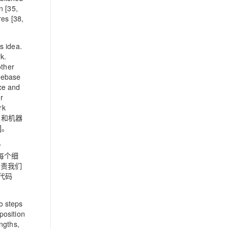
n [35,
es [38,
s idea.
k.
other
odebase
nce and
r
rk
建模和机器
]。
个
每个细
负责我们
的代码
o steps
position
ngths,