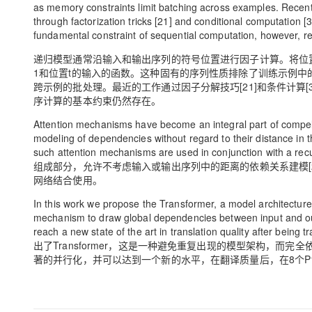
as memory constraints limit batching across examples. Recent
through factorization tricks [21] and conditional computation [
fundamental constraint of sequential computation, however,
递归模型通常沿输入和输出序列的符号位置进行因子计算。将位置
1和位置t的输入的函数。这种固有的序列性质排除了训练示例
跨示例的批处理。最近的工作通过因子分解技巧[21]和条件计算
序计算的基本约束仍然存在。
Attention mechanisms have become an integral part of compell
modeling of dependencies without regard to their distance in th
such attention mechanisms are used in conjunct
组成部分，允许不考虑输入或输出序列中的距离的依赖关系建模[2
网络结合使用。
In this work we propose the Transformer, a model architecture
mechanism to draw global dependencies between input and outp
reach a new state of the art in translation quality after b
出了Transformer，这是一种避免重复出现的模型架构，而完全
著的并行化，并可以达到一个新的水平，在翻译质量后，在8个P10