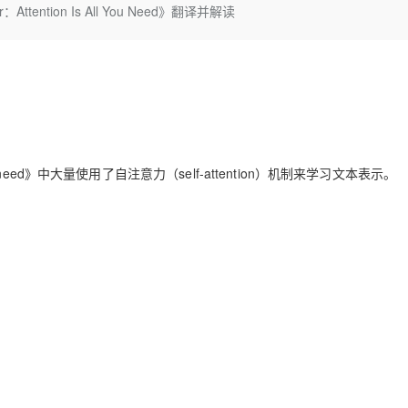
Deepseek-v4-pro
HappyHors
ttention Is All You Need》翻译并解读
同享
万小智 AI 建站低至 15元/月
Qoder CN
AI 短剧/漫剧
云原生数据库 
快递物流查询
WordPress
成为服务伙
高校合作
点，立即开启云上创新
覆盖公网/内网、递归/权威、移动APP等全场景解析服务
送.CN域名，送备案服务码
基于千问大模型等，支持代码智能生成、研发智能问答
AI助力短剧
态智能体模型
旗舰 MoE 大模型，百万上下文与顶尖推理能力
图生视频，流
Ubuntu
服务生态伙伴
云工开物
企业应用
Works
Night Plan 支持 Qwen 3.8-Max
云原生大数据计算服务 MaxCompute
AI 办公
容器服务 Kub
NEW
GLM-5.2
Wan2.7-T
Red Hat
30+ 款产品免费体验
Data Agent 驱动的一站式 Data+AI 开发治理平台
夜间 5 折，Qwen/Meoo/TokenPlan 客户专享
面向分析的企业级SaaS模式云数据仓库
AI智能应用
提供一站式管
科研合作
视觉 Coding、空间感知、多模态思考等全面升级
1M上下文，专为长程任务能力而生
ERP
堂（旗舰版）
SUSE
智能客服
CRM
防护产品
2个月
自动承接线索
建站小程序
ou need》中大量使用了自注意力（self-attention）机制来学习文本表示。
OA 办公系统
AI 应用构建
大模型原生
力提升
财税管理
模板建站
Qoder
大模型服务平台百炼-应用模版
HOT
NEW
面向真实软件
个人版上线、团队版降价；千问3.8-Max首发发尝鲜
丰富多元化的应用模版和解决方案
400电话
定制建站
万有无界
大模型服务平台百炼-智能体
方案
广告营销
模板小程序
的模型效果
灵活可视化地构建企业级 Agent
定制小程序
秒悟
人工智能平台 PAI
APP 开发
云端极速 AI 
新一代 AI 视频生成模型，深度适配广告营销等场景
AI Native 的算法工程平台，一站式完成建模、训练、推理服务部署
建站系统