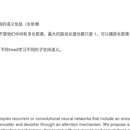
AI 应用
10分钟微调：让0.6B模型媲美235B模
多模态数据信
型
依托云原生高可用架构,实现Dify私有化部署
都有全局的语义信息（长依赖
用1%尺寸在特定领域达到大模型90%以上效果
ntion，所以不管他们中间有多长距离，最大的路径长度也都只是 1。可以捕获长距
一个 AI 助手
超强辅助，Bol
即刻拥有 DeepSeek-R1 满血版
在企业官网、通讯软件中为客户提供 AI 客服
多种方案随心选，轻松解锁专属 DeepSeek
ble版本，不同head学习不同的子空间语义。
lex recurrent or convolutional neural networks that include an enc
e encoder and decoder through an attention mechanism. We propose 