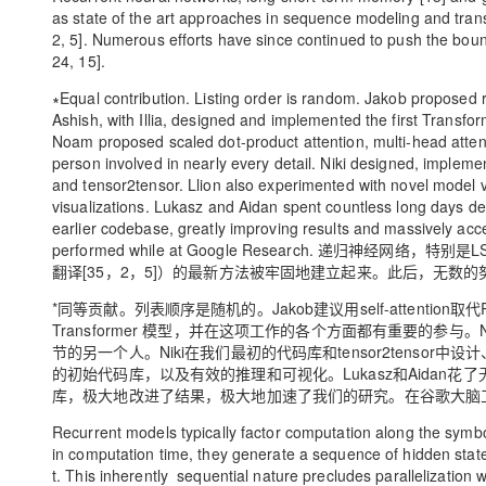
as state of the art approaches in sequence modeling and tra
2, 5]. Numerous efforts have since continued to push the bou
24, 15].
∗Equal contribution. Listing order is random. Jakob proposed re
Ashish, with Illia, designed and implemented the first Transfo
Noam proposed scaled dot-product attention, multi-head atten
person involved in nearly every detail. Niki designed, implem
and tensor2tensor. Llion also experimented with novel model va
visualizations. Lukasz and Aidan spent countless long days de
earlier codebase, greatly improving results and massively ac
performed while at Google Research. 递归神
翻译[35，2，5]）的最新方法被牢固地建立起来。此后，无数的
*同等贡献。列表顺序是随机的。Jakob建议用self-attention
Transformer 模型，并在这项工作的各个方面都有重要的
节的另一个人。Niki在我们最初的代码库和tensor2tenso
的初始代码库，以及有效的推理和可视化。Lukasz和Aidan花了
库，极大地改进了结果，极大地加速了我们的研究。在谷歌大脑
Recurrent models typically factor computation along the symbol
in computation time, they generate a sequence of hidden states
t. This inherently sequential nature precludes parallelization