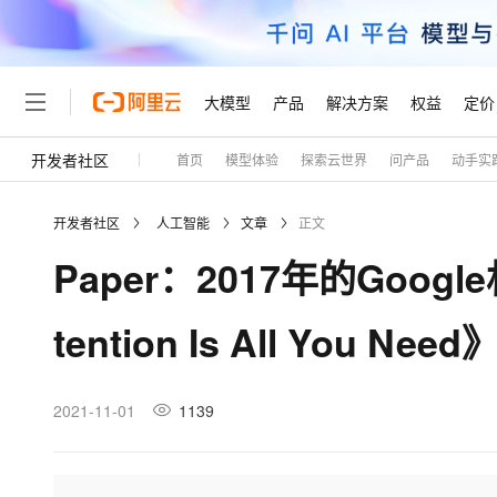
大模型
产品
解决方案
权益
定价
开发者社区
首页
模型体验
探索云世界
问产品
动手实
大模型
产品
解决方案
权益
定价
云市场
伙伴
服务
了解阿里云
精选产品
精选解决方案
普惠上云
产品定价
精选商城
成为销售伙伴
售前咨询
为什么选择阿里云
千问AI平台
开发者社区
人工智能
文章
正文
了解云产品的定价详情
大模型服务平台百炼
千问办公，解锁你的工作
普惠上云 官方力荐
分销伙伴
在线服务
网站建设
什么是云计算
大
Paper：2017年的Googl
大模型服务与应用平台
企业级Agent产品，直接
云服务器38元/年起，超
咨询伙伴
多端小程序
技术领先
云上成本管理
售后服务
轻量应用服务器
Agency Agents：拥
官方推荐返现计划
大模型
精选产品
精选解决方案
Salesforce 国际版订阅
稳定可靠
tention Is All You
管理和优化成本
推荐新用户得奖励，单订单
销售伙伴合作计划
自助服务
友盟天域
安全合规
人工智能与机器学习
AI
文本生成
云数据库 RDS
HappyHorse 打造一
云工开物
无影生态合作计划
在线服务
观测云
分析师报告
高校专属算力普惠，学生认
计算
互联网应用开发
2021-11-01
1139
Qwen3.8-Max
HOT
Salesforce On Alibaba C
工单服务
Tuya 物联网平台阿里云
研究报告与白皮书
人工智能平台 PAI
快速拥有专属 OpenClaw
大模
Consulting Partner 合
大数据
容器
智能体时代全能旗舰模型
免费试用
短信专区
一站式AI开发、训练和推
蓝凌 OA
AI 大模型销售与服务生
现代化应用