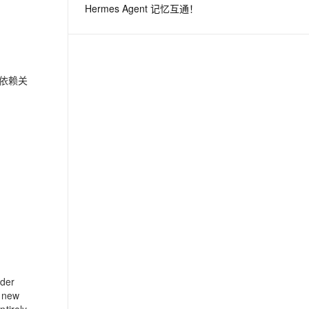
Hermes Agent 记忆互通！
息提取
与 AI 智能体进行实时音视频通话
从文本、图片、视频中提取结构化的属性信息
构建支持视频理解的 AI 音视频实时通话应用
离依赖关
t.diy 一步搞定创意建站
构建大模型应用的安全防护体系
通过自然语言交互简化开发流程,全栈开发支持
通过阿里云安全产品对 AI 应用进行安全防护
oder
a new