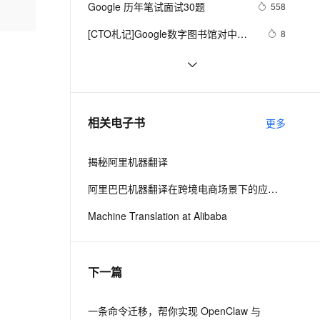
安全
植被指数（EVI），以及（3）增强植
Google 历年笔试面试30题
我要投诉
e-1.1-I2V
Cosyvoice-V3-Flash
558
PolarDB
上云场景组合购
Milvus 弹性伸缩功能新增节
伴
被指数-2（EVI2）。
漫剧创作，剧本、分镜、视频高效生成
100%兼容MySQL、PostgreSQL，兼容Oracle，支持集中和分布式
覆盖90%+业务场景，专享组合折扣价
点支持范围
畅自然，细节丰富
高表现力语音合成大模型，语音克隆听感自然
VPN
[CTO札记]Google数字图书馆对中国
8
版权的威胁
ernetes 版 ACK
云聚AI 严选权益
AI 原生数据库服务发布
SSL 证书
Google Earth Engine——
5
2V
Fun-ASR
，一键激活高效办公新体验
理容器应用的 K8s 服务
精选AI产品，从模型到应用全链提效
Agent 数据网关
NCEP/NCAR再分析项目是美国国家
文戏情感细腻自然，动作戏激烈拳拳到肉，实现更强表演能力
支持中英文自由切换，具备更强的噪声鲁棒性
堡垒机
【Google Play】2021 年 8 月之后的 
1
环境预测中心（NCEP，前身为 
AI 用量加速计划
云原生数据库 PolarDB
APK 与 App Bundle 上传格式问题
防火墙
“NMC“）和美国国家大气研究中心
、识别商机，让客服更高效、服务更出色。
Google Earth Engine ——
新老同享，达量后返
Agentic Database 发布
6
相关电子书
（一）
更多
（NCAR）全球气温数据集
MOD13Q1.006 Terra Vegetation 
主机安全
应用
Indices 16-Day Global 250m归一化
揭秘阿里机器翻译
植被指数（NDVI）和增强植被指数
千问办公
NEW
AI 应用及服务市场
EVI
的智能体编程平台
一站式AI生产力平台
阿里巴巴机器翻译在跨境电商场景下的应用和实践
AI 应用
伶鹊
Machine Translation at Alibaba
企业级人与Agent协作平台，接入和调度多个数字员工
智能客服平台，对话机器人、对话分析、智能外呼
大模型
大模型服务平台百炼 - 全妙
自然语言处理
下一篇
应用创作平台
多模态内容创作工具，已接入 DeepSeek
数据标注
机器学习
一条命令迁移，帮你实现 OpenClaw 与