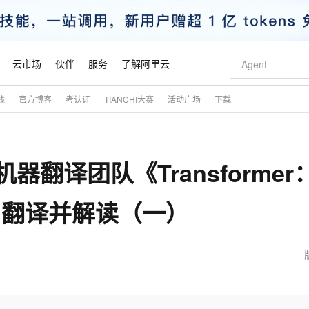
云市场
伙伴
服务
了解阿里云
践
官方博客
考认证
TIANCHI大赛
活动广场
下载
AI 特惠
数据与 API
成为产品伙伴
企业增值服务
最佳实践
价格计算器
AI 场景体
基础软件
产品伙伴合
阿里云认证
市场活动
配置报价
大模型
自助选配和估算价格
新方式
睿译宝，AI翻译排版一步到位
智启 AI 普惠权益
产品生态集成认证中心
企业支持计划
云上春晚
域名与网站
千问官方 MaaS 平台，为开发者和 Agent 而生，新用户赠送 1 亿 + tokens 额度
Qwen Aud
AI Coding
阿里云Maa
2026 阿里云
云服务器 E
为企业打
数据集
Windows
大模型认证
模型
NEW
NEW
e机器翻译团队《Transformer
交付可用成果
值低价云产品抢先购
上传文档即自动完成翻译和格式还原
至高享 1亿+免费 tokens，加速 Al 应用落地
提供智能易用的域名与建站服务
智能编程，一键
安全可靠、
产品生态伙伴
专家技术服务
云上奥运之旅
弹性计算合作
阿里云中企出
手机三要素
宝塔 Linux
全部认证
价格优势
有专属领域专家
GLM-5.2：长任务时代开源旗舰模型
阿里云 OPC 创新助力计划
千问大模型
即刻拥有 DeepS
AI 电商营销
对象存储 O
大模型
产品生态伙伴工作台
企业增值服务台
云栖战略参考
云存储合作计
云栖大会
身份实名认证
CentOS
训练营
 Need》翻译并解读（一）
推动算力普惠，释放技术红利
最高返9万
多领域专家智能体,一键组建 AI 虚拟交付团队
快速构建应用程序和网站，即刻迈出上云第一步
至高百万元 Token 补贴，加速一人公司成长
多元化、高性能、安全可靠的大模型服务
真正可用的 1M 上下文,一次完成代码全链路开发
轻松解锁专属 Dee
从图文生成到
云上的中国
数据库合作计
活动全景
短信
Docker
图片和
站式影视创作平台
Hermes Agent，打造自进化智能体
Token Plan 模型订阅计划
数字证书管理服务（原SSL证书）
5 分钟轻松部署
AI 广告创作
无影云电脑
企业成长
NEW
信息公告
看见新力量
云网络合作计
OCR 文字识别
JAVA
证享300元代金券
可视化编排打通从文字构思到成片全链路闭环
全托管，含MySQL、PostgreSQL、SQL Server、MariaDB多引擎
自主进化，持久记忆，越用越聪明
Qwen3.8-Max 首发尝鲜，限时加量 10 倍，夜间低至2折
实现全站HTTPS，呈现可信的WEB访问
图文、视频一
随时随地安
魔搭 Mode
Kimi-K3
HappyHors
NEW
loud
服务实践
官网公告
金融模力时刻
Salesforce O
版
发票查验
全能环境
Claude Code + GStack 打造工程团队
千问办公，限时限量积分加倍
Qoder
低代码高效构
AI 建站
短信服务
型
NEW
作计划
Kimi 最新旗舰模型，长程编程与推理利器
让文字生成流
计划
创新中心
魔搭 ModelSc
健康状态
理服务
让AI从“聊天伙伴”进化为能干活的“数字员工”
安装技能 GStack，拥有专属 AI 工程团队
你的AI工作搭子，覆盖日常办公高频场景
面向真实软件的智能体编程平台
0 代码专业建
客户案例
天气预报查询
操作系统
态合作计划