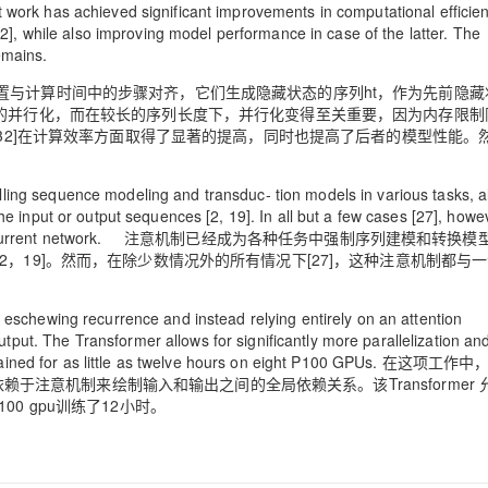
 work has achieved significant improvements in computational efficie
32], while also improving model performance in case of the latter. The
 remains.
与计算时间中的步骤对齐，它们生成隐藏状态的序列ht，作为先前隐藏状
中的并行化，而在较长的序列长度下，并行化变得至关重要，因为内存限制
[32]在计算效率方面取得了显著的提高，同时也提高了后者的模型性能。
ing sequence modeling and transduc- tion models in various tasks, a
e input or output sequences [2, 19]. In all but a few cases [27], howe
ion with a recurrent network. 注意机制已经成为各种任务中强制序列建模和转
，19]。然而，在除少数情况外的所有情况下[27]，这种注意机制都与
 eschewing recurrence and instead relying entirely on an attention
ut. The Transformer allows for significantly more parallelization an
eing trained for as little as twelve hours on eight P100 GPUs. 在这项
依赖于注意机制来绘制输入和输出之间的全局依赖关系。该Transformer
0 gpu训练了12小时。