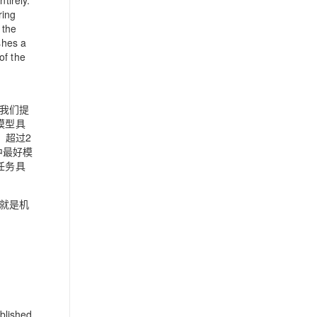
tirely.
ring
 the
shes a
of the
我们提
模型具
，超过2
中最好模
任务具
想就是机
ablished