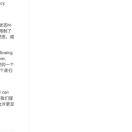
ncy
态ht-
限制了
然而，顺
llowing
ver,
换模型的一个
一个递归
d can
工作中，我们提
 允许更显