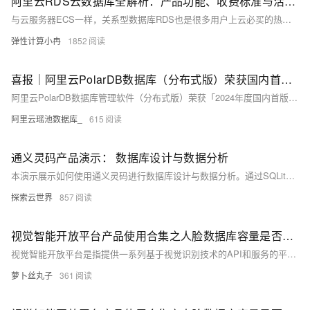
阿里云RDS云数据库全解析：产品功能、收费标准与活动参考
与云服务器ECS一样，关系型数据库RDS也是很多用户上云必买的热门云产品之一，阿里云的云数据库RDS主要包含RDS MySQL、RDS SQL Server、RDS PostgreSQL、RDS MariaDB等几个关系型数据库，并且提供了容灾、备份、恢复、监控、迁移等方面的全套解决方案，帮助您解决数据库运维的烦恼。本文为大家介绍阿里云的云数据库 RDS主要产品及计费方式、收费标准以及活动等相关情况，以供参考。
弹性计算小冉
1852
喜报｜阿里云PolarDB数据库（分布式版）荣获国内首台（套）产品奖项
阿里云PolarDB数据库管理软件（分布式版）荣获「2024年度国内首版次软件」称号，并跻身《2024年度浙江省首台（套）推广应用典型案例》。
阿里云瑶池数据库_
615
通义灵码产品演示： 数据库设计与数据分析
本演示展示如何使用通义灵码进行数据库设计与数据分析。通过SQLite构建电商订单表，利用AI生成表结构、插入样本数据，并完成多维度数据分析及可视化图表展示，体现AI在数据库操作中的高效能力。
探索云世界
857
视觉智能开放平台产品使用合集之人脸数据库容量是否支持扩容
视觉智能开放平台是指提供一系列基于视觉识别技术的API和服务的平台，这些服务通常包括图像识别、人脸识别、物体检测、文字识别、场景理解等。企业或开发者可以通过调用这些API，快速将视觉智能功能集成到自己的应用或服务中，而无需从零开始研发相关算法和技术。以下是一些常见的视觉智能开放平台产品及其应用场景的概览。
萝卜丝丸子
361