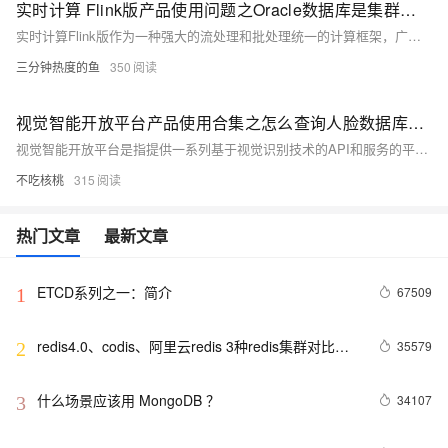
实时计算 Flink版产品使用问题之Oracle数据库是集群部署的，怎么进行数据同步
实时计算Flink版作为一种强大的流处理和批处理统一的计算框架，广泛应用于各种需要实时数据处理和分析的场景。实时计算Flink版通常结合SQL接口、DataStream API、以及与上下游数据源和存储系统的丰富连接器，提供了一套全面的解决方案，以应对各种实时计算需求。其低延迟、高吞吐、容错性强的特点，使其成为众多企业和组织实时数据处理首选的技术平台。以下是实时计算Flink版的一些典型使用合集。
三分钟热度的鱼
350
视觉智能开放平台产品使用合集之怎么查询人脸数据库列表
视觉智能开放平台是指提供一系列基于视觉识别技术的API和服务的平台，这些服务通常包括图像识别、人脸识别、物体检测、文字识别、场景理解等。企业或开发者可以通过调用这些API，快速将视觉智能功能集成到自己的应用或服务中，而无需从零开始研发相关算法和技术。以下是一些常见的视觉智能开放平台产品及其应用场景的概览。
不吃核桃
315
热门文章
最新文章
ETCD系列之一：简介
67509
1
redis4.0、codis、阿里云redis 3种redis集群对比分
35579
2
析
什么场景应该用 MongoDB ？
34107
3