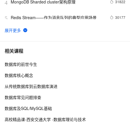
MongoDB Sharded cluster架构原理
31822
4
Redis Stream——作为消息队列的典型应用场景
30177
5
MongoDB 生态 - 可视化管理工具
29981
6
在Docker上玩转PostgreSQL -- Mac篇
28642
7
相关课程
数据库的前世今生
DRDS 数据恢复重磅发布，全方位保障您的数据安全
27959
8
数据库核心概念
PostgreSQL upsert功能(insert on conflict do)的用法
27713
9
从传统数据库到云数据库演进
Linux 性能诊断 perf使用指南
27098
10
数据库常见问题排查
数据库及SQL/MySQL基础
高校精品课-西安交通大学 -数据库理论与技术