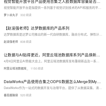
视觉智能开放平台产品使用合集之人脸数据库容量是否支持扩容
视觉智能开放平台是指提供一系列基于视觉识别技术的API和服务的平台，这些服务通常包括图像识别、人脸识别、物体检测、文字识别、场景理解等。企业或开发者可以通过调用这些API，快速将视觉智能功能集成到自己的应用或服务中，而无需从零开始研发相关算法和技术。以下是一些常见的视觉智能开放平台产品及其应用场景的概览。
萝卜丝丸子
332
【赵渝强老师】达梦数据库的产品系列
达梦数据库是达梦公司推出的新一代自研数据库，融合分布式、弹性计算与云计算优势，支持超大规模并发事务处理和HTAP混合业务。产品体系包括DM8、DMDSC、DM DataWatch、DMMPP和DMRWC，分别适用于通用关系型数据库、共享存储集群、数据守护集群、大规模数据分析及读写分离场景，满足不同需求并保障高可用性和安全性。
赵渝强老师
838
让数据与AI贴得更近，阿里云瑶池数据库系列产品焕新升级
4月9日阿里云AI势能大会上，阿里云瑶池数据库发布重磅新品及一系列产品能力升级。「推理加速服务」Tair KVCache全新上线，实现KVCache动态分层存储，显著提高内存资源利用率，为大模型推理降本提速。
阿里云瑶池数据库_
1150
DataWorks产品使用合集之ODPS数据怎么Merge到MySQL数据库
DataWorks作为一站式的数据开发与治理平台，提供了从数据采集、清洗、开发、调度、服务化、质量监控到安全管理的全套解决方案，帮助企业构建高效、规范、安全的大数据处理体系。以下是对DataWorks产品使用合集的概述，涵盖数据处理的各个环节。
番茄酱脑袋
520