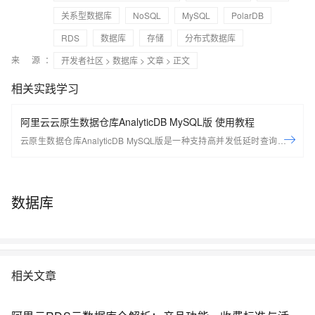
关系型数据库
NoSQL
MySQL
PolarDB
RDS
数据库
存储
分布式数据库
来 源：
开发者社区
>
数据库
>
文章
> 正文
相关实践学习
阿里云云原生数据仓库AnalyticDB MySQL版 使用教程
云原生数据仓库AnalyticDB MySQL版是一种支持高并发低延时查询的新
一代云原生数据仓库，高度兼容MySQL协议以及SQL:92、SQL:99、
SQL:2003标准，可以对海量数据进行即时的多维分析透视和业务探索，
快速构建企业云上数据仓库。 了解产品
数据库
https://www.aliyun.com/product/ApsaraDB/ads
相关文章