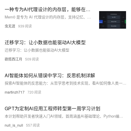
一种专为AI代理设计的内存层，能够在交互过程中记忆、学习和进化
Mem0 是专为 AI 代理设计的内存层，支持记忆、学习与进化。提供多种记忆类型，可快速集成，适用于开源与托管场景，助力 AI 代理高效交互与成长。
虫无涯
939
迁移学习：让小数据也能驱动AI大模型
迁移学习：让小数据也能驱动AI大模型
欲揽西江月
509
AI智能体如何从错误中学习：反思机制详解
探索AI智能体的反思能力：从哲学思考到技术实现，看AI如何像人类一样从错误中学习和成长。通过轻松有趣的方式，深入了解Reflexion和ReAct等前沿框架，掌握让AI更智能的核心秘密。
martinzh717
720
GPT为定制AI应用工程师转型第一周学习计划
本计划帮助开发者快速入门AI领域，首周涵盖AI基础理论、Python编程及PyTorch实战。前两天学习机器学习、深度学习与Transformer核心概念，掌握LLM工作原理。第三至四天快速掌握Python语法与Jupyter使用，完成基础编程任务。第五至七天学习PyTorch，动手训练MNIST手写识别模型，理解Tensor操作与神经网络构建。
null_is_null
557