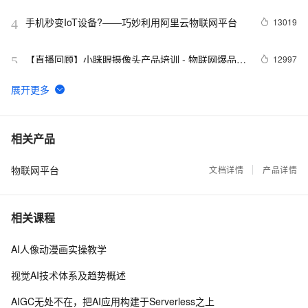
集锦
手机秒变IoT设备?——巧妙利用阿里云物联网平台
13019
4
【直播回顾】小眯眼摄像头产品培训 - 物联网爆品推
12997
5
荐 - 88大促预告
塑云科技：性能突破，基于
12811
6
KafKa+OTS+MaxCompute 完成了一次物联网系统
技术重构
AliOS Things 3.0应用笔记：http client简单应用
10849
7
相关产品
物联网平台
像改PPT一样去复用AIoT解决方案【IoT Studio 1.7上
文档详情
产品详情
9443
8
线】
ALink协议是最简单的通信协议
9216
9
相关课程
流计算风云再起 - PostgreSQL携PipelineDB力挺
8783
10
AI人像动漫画实操教学
IoT(物联网), 大幅提升性能和开发效率
视觉AI技术体系及趋势概述
AIGC无处不在，把AI应用构建于Serverless之上