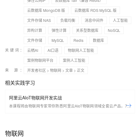
弹性公网IP
云数据库 Tair（兼容 Redis）
云数据库 MongoDB 版
云数据库 RDS MySQL 版
文件存储 NAS
负载均衡
消息中间件
人工智能
异构计算
弹性计算
关系型数据库
NoSQL
文件存储
MySQL
Redis
数据库
关键词：
云栖AI
AI口语
物联网人工智能
案例物联网平台
案例人工智能
来 源：
开发者社区
>
物联网
>
文章
> 正文
相关实践学习
阿里云AIoT物联网开发实战
本课程将由物联网专家带你熟悉阿里云AIoT物联网领域全套云产品，7天
轻松搭建基于Arduino的端到端物联网场景应用。 开始学习前，请先开通
下方两个云产品，让学习更流畅： IoT物联网平台：
https://iot.console.aliyun.com/ LinkWAN物联网络管理平台：
物联网
https://linkwan.console.aliyun.com/service-open