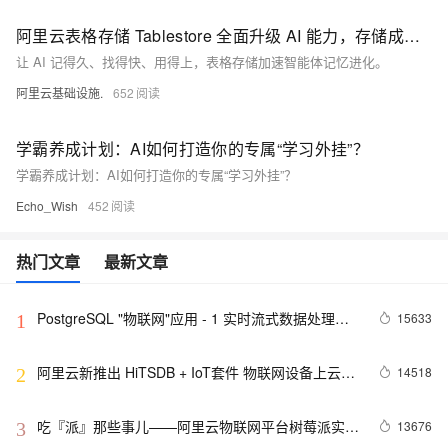
阿里云表格存储 Tablestore 全面升级 AI 能力，存储成本直降 30%
让 AI 记得久、找得快、用得上，表格存储加速智能体记忆进化。
阿里云基础设施.
652
学霸养成计划：AI如何打造你的专属“学习外挂”？
学霸养成计划：AI如何打造你的专属“学习外挂”？
Echo_Wish
452
热门文章
最新文章
PostgreSQL "物联网"应用 - 1 实时流式数据处理案
15633
1
例(万亿每天)
阿里云新推出 HiTSDB + IoT套件 物联网设备上云步
14518
2
入快车道
吃『派』那些事儿——阿里云物联网平台树莓派实战
13676
3