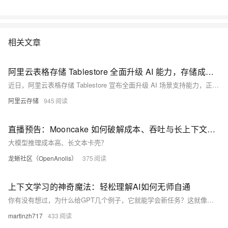
相关文章
阿里云表格存储 Tablestore 全面升级 AI 能力，存储成本直降 30%
近日，阿里云表格存储 Tablestore 宣布全面升级 AI 场景支持能力，正式推出 AI Agent 记忆存储功能，在保障高性能与高可用的同时，整体存储成本降低 30%，标志着 Tablestore 在构建 AI 数据处理和存储的技术内核能力上，迈出关键一步。
阿里云存储
945
直播预告：Mooncake 如何破解成本、吞吐与长上下文困局？ |《AI 进化论》第五期
大模型推理成本高、长文本卡壳？
龙蜥社区（OpenAnolis）
375
上下文学习的神奇魔法：轻松理解AI如何无师自通
你有没有想过，为什么给GPT几个例子，它就能学会新任务？这就像魔法一样！本文用轻松幽默的方式解密上下文学习的原理，通过「智能客服训练」场景，带你理解AI如何像人类一样从示例中学习，无需额外训练就能掌握新技能。
martinzh717
433