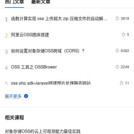
热门文章
最新文章
函数计算实现 oss 上传超大 zip 压缩文件的自动解压
3818
1
处理
阿里云OSS图床搭建
5
2
如何设置对象存储OSS跨域（CORS）?
6382
3
OSS 工具之 OSSBrower
2248
4
oss php sdk+laravel搭建图片处理静态网站
11
5
搭建私有docker仓库并使用OSS作为存储
10
6
【Maven学习】Nexus OSS私服仓库的安装和配置
8
7
相关课程
对象存储OSS的云上可观测能力最佳实践
阿里云对象存储OSS怎么收费？存储包流量包还是按
19
8