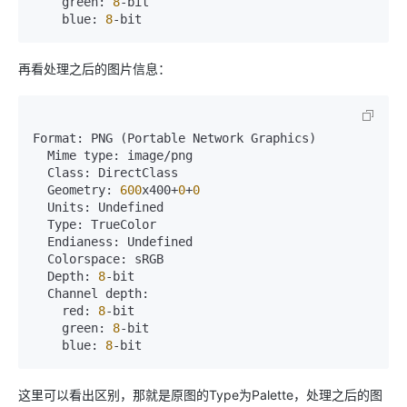
    green: 
8
-bit

    blue: 
8
-bit
再看处理之后的图片信息：
Format: PNG (Portable Network Graphics)

  Mime type: image/png

  Class: DirectClass

  Geometry: 
600
x400+
0
+
0
  Units: Undefined

  Type: TrueColor

  Endianess: Undefined

  Colorspace: sRGB

  Depth: 
8
-bit

  Channel depth:

    red: 
8
-bit

    green: 
8
-bit

    blue: 
8
-bit
这里可以看出区别，那就是原图的Type为Palette，处理之后的图