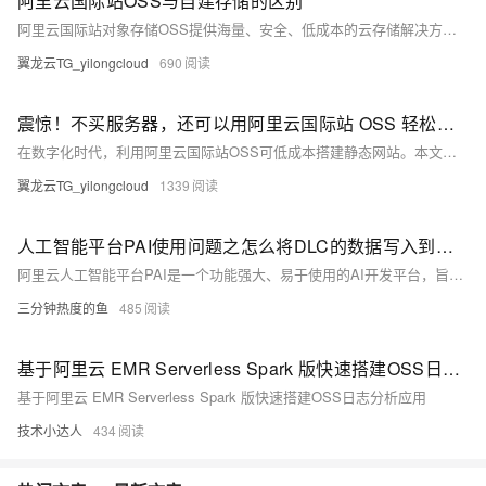
阿里云国际站OSS与自建存储的区别
阿里云国际站对象存储OSS提供海量、安全、低成本的云存储解决方案。相比自建存储，OSS具备易用性强、稳定性高、安全性好、成本更低等优势，支持无限扩展、自动冗余、多层防护及丰富增值服务，助力企业高效管理数据。
翼龙云TG_yilongcloud
690
震惊！不买服务器，还可以用阿里云国际站 OSS 轻松搭建静态网站
在数字化时代，利用阿里云国际站OSS可低成本搭建静态网站。本文详解OSS优势及步骤：创建Bucket、上传文件、配置首页与404页面、绑定域名等，助你快速上线个人或小型业务网站，操作简单，成本低廉，适合初学者与中小企业。
翼龙云TG_yilongcloud
1339
人工智能平台PAI使用问题之怎么将DLC的数据写入到另一个阿里云主账号的OSS中
阿里云人工智能平台PAI是一个功能强大、易于使用的AI开发平台，旨在降低AI开发门槛，加速创新，助力企业和开发者高效构建、部署和管理人工智能应用。其中包含了一系列相互协同的产品与服务，共同构成一个完整的人工智能开发与应用生态系统。以下是对PAI产品使用合集的概述，涵盖数据处理、模型开发、训练加速、模型部署及管理等多个环节。
三分钟热度的鱼
485
基于阿里云 EMR Serverless Spark 版快速搭建OSS日志分析应用
基于阿里云 EMR Serverless Spark 版快速搭建OSS日志分析应用
技术小达人
434