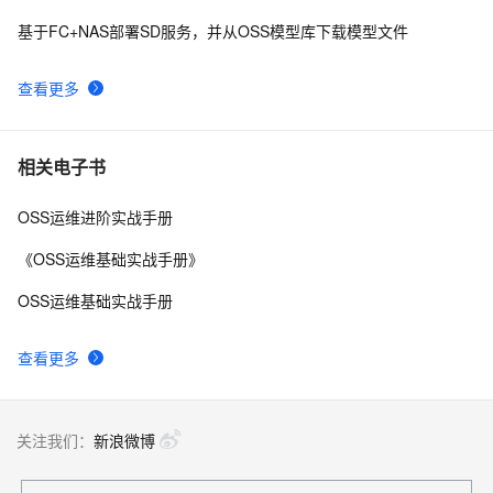
量？
基于FC+NAS部署SD服务，并从OSS模型库下载模型文件
"DataWorks高级技巧揭秘：手把手教你如何在PyODPS
6
9
节点中将模型一键写入OSS，实现数据处理的完美闭
查看更多
环！"
对象存储OSS产品常见问题之多租户系统用程序统计每
11
10
个租户的下行流量如何解决
相关电子书
OSS运维进阶实战手册
《OSS运维基础实战手册》
OSS运维基础实战手册
查看更多
关注我们：
新浪微博