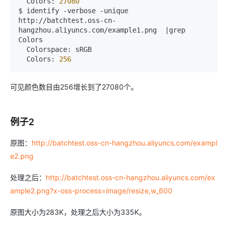
  Colors: 
27080
$ identify -verbose -unique 
http://batchtest.oss-cn-
hangzhou.aliyuncs.com/example1.png  |grep 
Colors

  Colorspace: sRGB

  Colors: 
256
可见颜色数目由256增长到了27080个。
例子2
原图：
http://batchtest.oss-cn-hangzhou.aliyuncs.com/exampl
e2.png
处理之后：
http://batchtest.oss-cn-hangzhou.aliyuncs.com/ex
ample2.png?x-oss-process=image/resize,w_600
原图大小为283K，处理之后大小为335K。