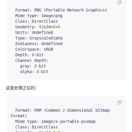
  Format: PNG (Portable Network Graphics)

  Mime type: image/png

  Class: DirectClass

  Geometry: 
92
x34+
0
+
0
  Units: Undefined

  Type: GrayscaleAlpha

  Endianess: Undefined

  Colorspace: sRGB

  Depth: 
8
-bit

  Channel depth:

    gray: 
8
-bit

    alpha: 
8
-bit
这是处理之后的：
  Format: PAM (Common 
2
-dimensional bitmap 
format)

  Mime type: image/x-portable-pixmap

  Class: DirectClass
