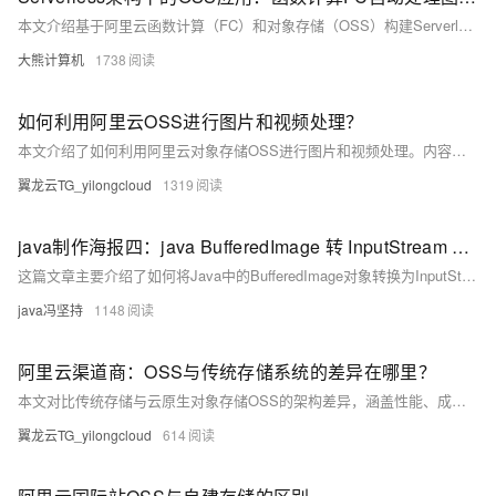
本文介绍基于阿里云函数计算（FC）和对象存储（OSS）构建Serverless媒体处理流水线，解决传统方案资源利用率低、运维复杂、成本高等问题。通过事件驱动机制实现图片水印添加、多规格缩略图生成及视频转码优化，支持毫秒级弹性伸缩与精确计费，提升处理效率并降低成本，适用于高并发媒体处理场景。
大熊计算机
1738
如何利用阿里云OSS进行图片和视频处理？
本文介绍了如何利用阿里云对象存储OSS进行图片和视频处理。内容包括OSS的基本功能、上传与管理媒体资源、图片处理（缩放、裁剪、旋转、水印等）、视频处理（转码、截图、拼接等）以及相关API的使用方法。通过OSS，用户可高效实现多媒体资源的存储与处理，适用于各类企业和开发者。
翼龙云TG_yilongcloud
1319
java制作海报四：java BufferedImage 转 InputStream 上传至OSS。png 图片合成到模板（另一个图片）上时，透明部分变成了黑色
这篇文章主要介绍了如何将Java中的BufferedImage对象转换为InputStream以上传至OSS，并解决了png图片合成时透明部分变黑的问题。
java冯坚持
1148
阿里云渠道商：OSS与传统存储系统的差异在哪里？
本文对比传统存储与云原生对象存储OSS的架构差异，涵盖性能、成本、扩展性等方面。OSS凭借高持久性、弹性扩容及与云服务深度集成，成为大数据与AI时代的优选方案。
翼龙云TG_yilongcloud
614