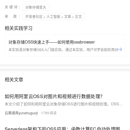
关键词：
对象存储变大
来 源：
开发者社区
>
人工智能
>
文章
> 正文
相关实践学习
对象存储OSS快速上手——如何使用ossbrowser
本实验是对象存储OSS入门级实验。通过本实验，用户可学会如何用对象
OSS的插件，进行简单的数据存、查、删等操作。
相关文章
如何用阿里云OSS对图片和视频进行数据处理？
本文介绍了如何利用阿里云对象存储OSS进行图片和视频处理。OSS提供了丰富的功能，如图片的缩放、裁剪、旋转和水印添加等，用户只需在图片URL后附加处理参数即可实现自动化处理。同时，OSS还支持自定义样式模板，便于批量操作。对于视频处理，OSS支持转码、截图、拼接等功能，满足多终端播放需求。通过OSS的API和SDK，开发者可以方便地集成这些功能，提升数据管理效率。
云渠道商yunshuguoji
1799
Serverless架构下的OSS应用：函数计算FC自动处理图片/视频转码（演示水印添加+缩略图生成流水线）