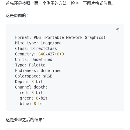
首先还是按照上面一个例子的方法，检查一下图片格式信息。
这是原图的：
  Format: PNG (Portable Network Graphics)

  Mime type: image/png

  Class: DirectClass

  Geometry: 
640
x427+
0
+
0
  Units: Undefined

  Type: Palette

  Endianess: Undefined

  Colorspace: sRGB

  Depth: 
8
-bit

  Channel depth:

    red: 
8
-bit

    green: 
8
-bit

    blue: 
8
-bit
这是处理之后的结果：