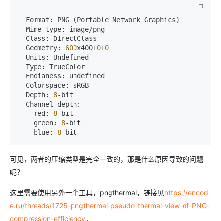
  Format: PNG (Portable Network Graphics)

  Mime type: image/png

  Class: DirectClass

  Geometry: 
600
x400+
0
+
0
  Units: Undefined

  Type: TrueColor

  Endianess: Undefined

  Colorspace: sRGB

  Depth: 
8
-bit

  Channel depth:

    red: 
8
-bit

    green: 
8
-bit

    blue: 
8
-bit
可见，两者的压缩类型是完全一致的，那是什么原因导致的问题
呢？
这里需要使用另外一个工具，pngthermal，链接见
https://encod
e.ru/threads/1725-pngthermal-pseudo-thermal-view-of-PNG-
compression-efficiency
。