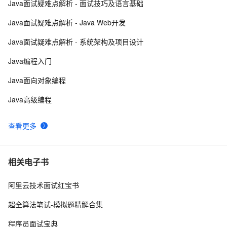
Java面试疑难点解析 - 面试技巧及语言基础
Google 历年笔试面试30题
9
8
Java面试疑难点解析 - Java Web开发
【Spring Boot自动装配原理详解与常见面试题】—— 每
7
9
Java面试疑难点解析 - 系统架构及项目设计
天一点小知识（下）
给面试官上一课：HTTPS是先进行TCP三次握手，再进
14
10
Java编程入门
行TLS四次握手
Java面向对象编程
Java高级编程
查看更多
相关电子书
阿里云技术面试红宝书
超全算法笔试-模拟题精解合集
程序员面试宝典