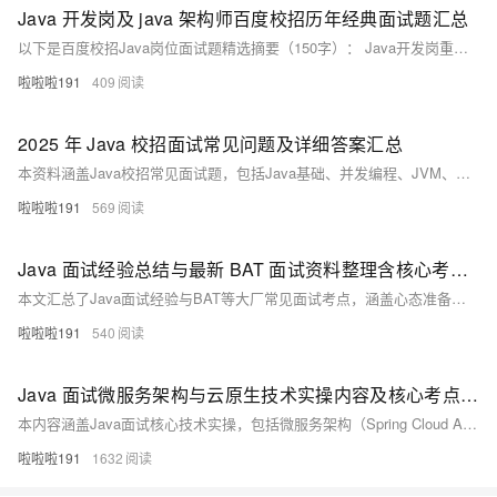
Java 开发岗及 java 架构师百度校招历年经典面试题汇总
以下是百度校招Java岗位面试题精选摘要（150字）： Java开发岗重点关注集合类、并发和系统设计。HashMap线程安全可通过Collections.synchronizedMap()或ConcurrentHashMap实现，后者采用分段锁提升并发性能。负载均衡算法包括轮询、加权轮询和最少连接数，一致性哈希可均匀分布请求。Redis持久化有RDB（快照恢复快）和AOF（日志更安全）两种方式。架构师岗涉及JMM内存模型、happens-before原则和无锁数据结构（基于CAS）。
啦啦啦191
409
2025 年 Java 校招面试常见问题及详细答案汇总
本资料涵盖Java校招常见面试题，包括Java基础、并发编程、JVM、Spring框架、分布式与微服务等核心知识点，并提供详细解析与实操代码，助力2025校招备战。
啦啦啦191
569
Java 面试经验总结与最新 BAT 面试资料整理含核心考点的 Java 面试经验及最新 BAT 面试资料
本文汇总了Java面试经验与BAT等大厂常见面试考点，涵盖心态准备、简历优化、面试技巧及Java基础、多线程、JVM、数据库、框架等核心技术点，并附实际代码示例，助力高效备战Java面试。
啦啦啦191
540
Java 面试微服务架构与云原生技术实操内容及核心考点梳理 Java 面试
本内容涵盖Java面试核心技术实操，包括微服务架构（Spring Cloud Alibaba）、响应式编程（WebFlux）、容器化（Docker+K8s）、函数式编程、多级缓存、分库分表、链路追踪（Skywalking）等大厂高频考点，助你系统提升面试能力。
啦啦啦191
1632