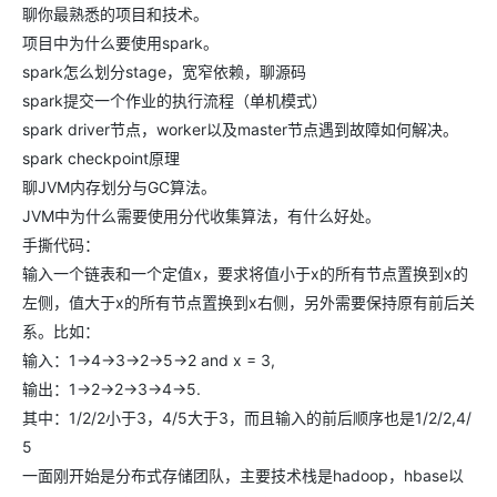
聊你最熟悉的项目和技术。
项目中为什么要使用spark。
spark怎么划分stage，宽窄依赖，聊源码
spark提交一个作业的执行流程（单机模式）
spark driver节点，worker以及master节点遇到故障如何解决。
spark checkpoint原理
聊JVM内存划分与GC算法。
JVM中为什么需要使用分代收集算法，有什么好处。
手撕代码：
输入一个链表和一个定值x，要求将值小于x的所有节点置换到x的
左侧，值大于x的所有节点置换到x右侧，另外需要保持原有前后关
系。比如：
输入：1->4->3->2->5->2 and x = 3,
输出：1->2->2->3->4->5.
其中：1/2/2小于3，4/5大于3，而且输入的前后顺序也是1/2/2,4/
5
一面刚开始是分布式存储团队，主要技术栈是hadoop，hbase以