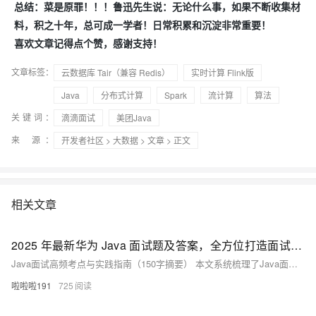
总结：菜是原罪！！！鲁迅先生说：无论什么事，如果不断收集材
料，积之十年，总可成一学者！日常积累和沉淀非常重要！
喜欢文章记得点个赞，感谢支持！
文章标签：
云数据库 Tair（兼容 Redis）
实时计算 Flink版
Java
分布式计算
Spark
流计算
算法
关键词：
滴滴面试
美团Java
来 源：
开发者社区
>
大数据
>
文章
> 正文
相关文章
2025 年最新华为 Java 面试题及答案，全方位打造面试宝典
Java面试高频考点与实践指南（150字摘要） 本文系统梳理了Java面试核心考点，包括Java基础（数据类型、面向对象特性、常用类使用）、并发编程（线程机制、锁原理、并发容器）、JVM（内存模型、GC算法、类加载机制）、Spring框架（IoC/AOP、Bean生命周期、事务管理）、数据库（MySQL引擎、事务隔离、索引优化）及分布式（CAP理论、ID生成、Redis缓存）。同时提供华为级实战代码，涵盖Spring Cloud Alibaba微服务、Sentinel限流、Seata分布式事务，以及完整的D
啦啦啦191
725