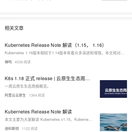
容器中并行运行和管理应用，获得更好的计算密度。企业利用Docker可以
构建敏捷的软件交付管道，以更快的速度、更高的安全性和可靠的信誉为
Linux和Windows Server应用发布新功能。 在本套课程中，我们将全面的
讲解Docker技术栈，从环境安装到容器、镜像操作以及生产环境如何部署
相关文章
开发的微服务应用。本课程由黑马程序员提供。 &nbsp; &nbsp; 相关的阿
里云产品：容器服务 ACK 容器服务 Kubernetes 版（简称 ACK）提供高
性能可伸缩的容器应用管理能力，支持企业级容器化应用的全生命周期管
Kubernetes Release Note 解读（1.15， 1.16）
理。整合阿里云虚拟化、存储、网络和安全能力，打造云端最佳容器化应
Kubernetes 1.16版本相较于1.14版本有着众多演进和增强，本文将对其进行一一解读。
用运行环境。 了解产品详情: https://www.aliyun.com/product/kubernetes
禅鸣
4036
K8s 1.18 正式 release | 云原生生态周报 Vol. 43
一周云原生生态周报概览。
阿里云云原生
1364
Kubernetes Release Note 解读
本文主要为大家解读 Kubernetes v1.15、Kubernetes v1.16 的不同功能。分别从 Node、scheduler、CRD、API Server 等5个方面进行详细讲解。
迪科斯彻
1122