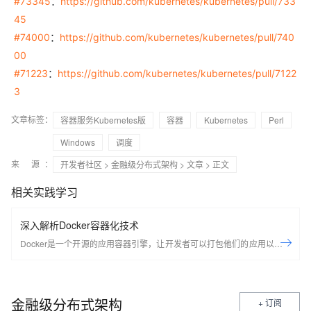
#73345
：
https://github.com/kubernetes/kubernetes/pull/733
45
#74000
：
https://github.com/kubernetes/kubernetes/pull/740
00
#71223
：
https://github.com/kubernetes/kubernetes/pull/7122
3
文章标签：
容器服务Kubernetes版
容器
Kubernetes
Perl
Windows
调度
来 源：
开发者社区
>
金融级分布式架构
>
文章
> 正文
相关实践学习
深入解析Docker容器化技术
Docker是一个开源的应用容器引擎，让开发者可以打包他们的应用以及依
赖包到一个可移植的容器中，然后发布到任何流行的Linux机器上，也可以
实现虚拟化，容器是完全使用沙箱机制，相互之间不会有任何接口。
Docker是世界领先的软件容器平台。开发人员利用Docker可以消除协作编
金融级分布式架构
+ 订阅
码时“在我的机器上可正常工作”的问题。运维人员利用Docker可以在隔离