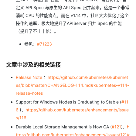
定义 API Spec 与原生的 API Spec 归并起来，这是一个非常
消耗 CPU 的性能痛点。而在 v1.14 中，社区大大优化了这个
操作的速率，极大地提升了APIServer 归并 Spec 的性能
（提升了不止十倍）。
参见：
#71223
文章中涉及的相关链接
Release Note
：
https://github.com/kubernetes/kubernet
es/blob/master/CHANGELOG-1.14.md#kubernetes-v114-
release-notes
Support for Windows Nodes is Graduating to Stable (
#11
6
)：
https://github.com/kubernetes/enhancements/issue
s/116
Durable Local Storage Management is Now GA (
#121
)：
h
ttps://github.com/kubernetes/enhancements/issues/121#