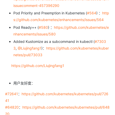
issuecomment-457396290
Pod Priority and Preemption in Kubernetes (
#564
) ：
http
s://github.com/kubernetes/enhancements/issues/564
Pod Ready++ (
#580
) ：
https://github.com/kubernetes/e
nhancements/issues/580
Added Kustomize as a subcommand in kubectl (
#7303
3
,
@Liujingfang1
)：
https://github.com/kubernetes/kuber
netes/pull/73033
https://github.com/Liujingfang1
用户友好度：
#72641
：
https://github.com/kubernetes/kubernetes/pull/726
41
#64820
：
https://github.com/kubernetes/kubernetes/pull/648
20