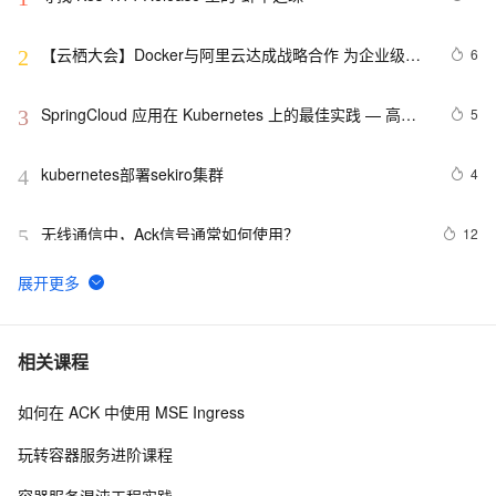
【云栖大会】Docker与阿里云达成战略合作 为企业级客
6
2
户提供容器服务
SpringCloud 应用在 Kubernetes 上的最佳实践 — 高可
5
3
用（容量评估）
kubernetes部署sekiro集群
4
4
无线通信中，Ack信号通常如何使用？
12
5
妙到毫巅，在阿里云容器服务中体验RAPIDS加速数据科
6
6
学
k8s 【策略】【资源管理】ResourceQuota（1）
6
7
相关课程
如何在 ACK 中使用 MSE Ingress
k8s 删除命令空间namespace卡住解决方法
4
8
玩转容器服务进阶课程
编写 K8S YAML
7
9
容器服务混沌工程实践