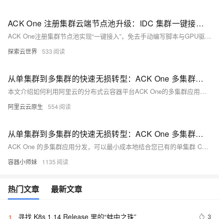
ACK One 注册集群云端节点池升级：IDC 集群一键接入云端 GPU 算力，接入效率提升 80%
ACK One注册集群节点池实现“一键接入”，免去手动编写脚本与GPU驱动安装，支持自动扩缩容与多场景调度，大幅提升K8s集群管理效率。
探索云世界
533
从单集群到多集群的快速无损转型：ACK One 多集群应用分发
本文介绍如何利用阿里云的分布式云容器平台ACK One的多集群应用分发功能，结合云效CD能力，快速将单集群CD系统升级为多集群CD系统。通过增加分发策略（PropagationPolicy）和差异化策略（OverridePolicy），并修改单集群kubeconfig为舰队kubeconfig，可实现无损改造。该方案具备多地域多集群智能资源调度、重调度及故障迁移等能力，帮助用户提升业务效率与可靠性。
阿里云云原生
554
从单集群到多集群的快速无损转型：ACK One 多集群应用分发
ACK One 的多集群应用分发，可以最小成本地结合您已有的单集群 CD 系统，无需对原先应用资源 YAML 进行修改，即可快速构建成多集群的 CD 系统，并同时获得强大的多集群资源调度和分发的能力。
容器小师妹
1135
热门文章
最新文章
寻找 K8s 1.14 Release 里的“蚌中之珠”
3
1