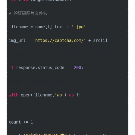
# 验证码图片文件名
filename = name[i].text +
'.jpg'
img_url =
'https://captcha.com/'
+ src[i]
response = requests.get(img_url,headers=headers)
if
response.status_code ==
200
:
image = response.content
with
open(filename,
'wb'
)
as
f:
f.write(image)
count +=
1