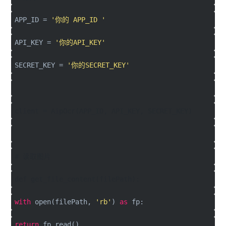
APP_ID =
'你的 APP_ID '
API_KEY =
'你的API_KEY'
SECRET_KEY =
'你的SECRET_KEY'
client = AipOcr(APP_ID, API_KEY, SECRET_KEY)
# 读取图片
def get_file_content(filePath):
with
open(filePath,
'rb'
)
as
fp:
return
fp.read()