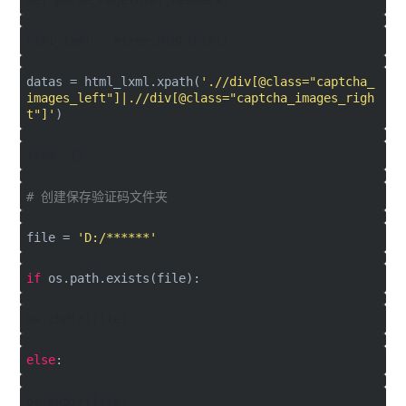
html_lxml = etree.HTML(html)
datas = html_lxml.xpath(
'.//div[@class="captcha_
images_left"]|.//div[@class="captcha_images_righ
t"]'
)
item= {}
# 创建保存验证码文件夹
file =
'D:/******'
if
os.path.exists(file):
os.chdir(file)
else
:
os.mkdir(file)