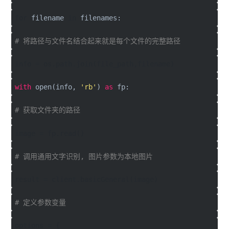
for
filename
in
filenames:
# 将路径与文件名结合起来就是每个文件的完整路径
info = os.path.join(file_path,filename)
with
open(info,
'rb'
)
as
fp:
# 获取文件夹的路径
image = fp.read()
# 调用通用文字识别, 图片参数为本地图片
result = client.basicGeneral(image)
# 定义参数变量
options = {