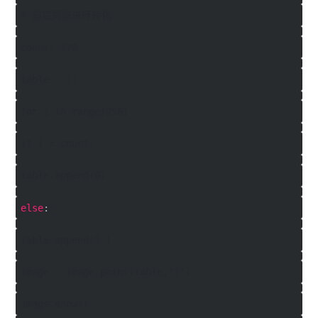
# 指定阈值进行转化
count= 170
table = []
for i in range(256):
if i < count:
table.append(0)
else
:
table.append(1 )
image = image.point(table,'1')
image.show()