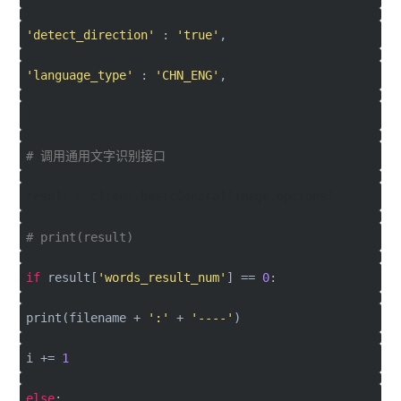
'detect_direction'
:
'true'
,
'language_type'
:
'CHN_ENG'
,
}
# 调用通用文字识别接口
result = client.basicGeneral(image,options)
# print(result)
if
result[
'words_result_num'
] ==
0
:
print(filename +
':'
+
'----'
)
i +=
1
else
: