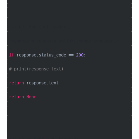
def get_Page(url,headers):
response = requests.get(url,headers=headers)
if
response.status_code ==
200
:
# print(response.text)
return
response.text
return
None
def parse_Page(html,headers):