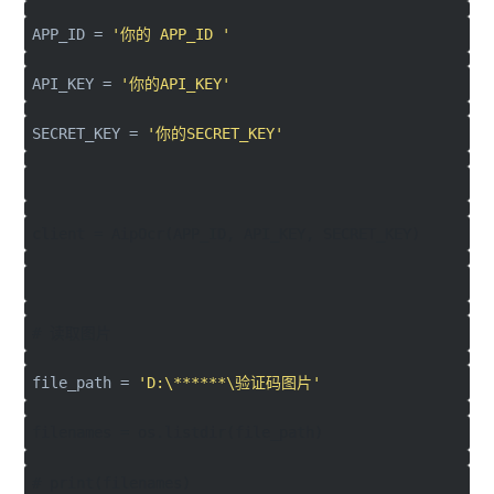
APP_ID =
'你的 APP_ID '
API_KEY =
'你的API_KEY'
SECRET_KEY =
'你的SECRET_KEY'
client = AipOcr(APP_ID, API_KEY, SECRET_KEY)
# 读取图片
file_path =
'D:\******\验证码图片'
filenames = os.listdir(file_path)
# print(filenames)