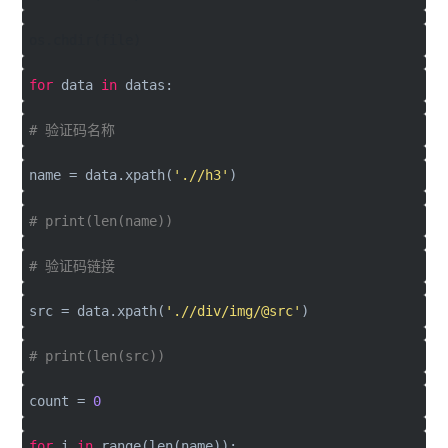
os.chdir(file)
for
data
in
datas:
# 验证码名称
name = data.xpath(
'.//h3'
)
# print(len(name))
# 验证码链接
src = data.xpath(
'.//div/img/@src'
)
# print(len(src))
count =
0
for
i
in
range(len(name)):