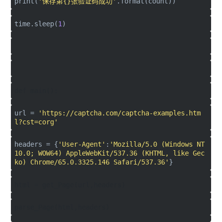
print(
'保存第{}张验证码成功'
.format(count))
time.sleep(
1
)
def main():
url =
'https://captcha.com/captcha-examples.htm
l?cst=corg'
headers = {
'User-Agent'
:
'Mozilla/5.0 (Windows NT
10.0; WOW64) AppleWebKit/537.36 (KHTML, like Gec
ko) Chrome/65.0.3325.146 Safari/537.36'
}
html = get_Page(url,headers)
parse_Page(html,headers)