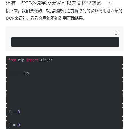
还有一些非必选字段大家可以去文档里熟悉一下。
接下来，我们要做的，就是将我们之前爬取到的验证码用刚介绍的
OCR来识别，看看究竟能不能得到正确结果。
from
aip
import
AipOcr
import
os
i =
0
j =
0