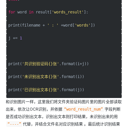
for
word
in
result[
'words_result'
]:
print(filename +
' : '
+word[
'words'
])
j +=
1
print(
'共识别验证码{}张'
.format(i+j))
print(
'未识别出文本{}张'
.format(i))
print(
'已识别出文本{}张'
.format(j))
和识别图片一样，这里我们将文件夹验证码图片里的图片全部读取
出来，依次让OCR识别，并依据
字段判断
“word_result_num”
是否成功识别出文本，识别出文本则打印结果，未识别出来的用
代替，并结合文件名对应识别结果 。最后统计识别结果
“----”