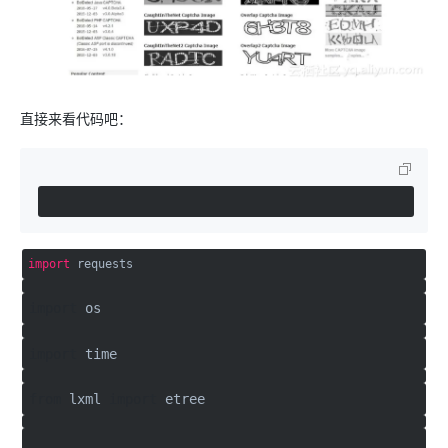
直接来看代码吧：
import
requests
import
os
import
time
from
lxml
import
etree