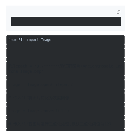
from PIL import Image
filepath = 'D:\******\验证码图片\AncientMosaic Cap
tcha Image.bmp'
image = Image.open(filepath)
# 传入'L'将图片转化为灰度图像
image = image.convert('L')
# 传入'l'将图片进行二值化处理,默认二值化阈值为127