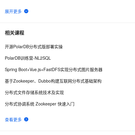
分布式事务的四大特性和隔离级别
7
6
Redis字符串数据类型之INCR命令，通常用于统计网站访
9
7
相关课程
问量，文章访问量，实现分布式锁
开源PolarDB分布式版部署实操
spring quartz分布式任务计划
4
8
PolarDB训练营-NL2SQL
SpringCloud微服务实战——搭建企业级开发框架（三十
9
9
Spring Boot+Vue.js+FastDFS实现分布式图片服务器
九）：使用Redis分布式锁（Redisson）+自定义注解
+AOP实现微服务重复请求控制
分布式机器学习系统：设计原理、优化策略与实践经验
12
10
基于Zookeeper、Dubbo构建互联网分布式基础架构
分布式文件存储系统技术及实现
分布式协调系统 Zookeeper 快速入门
查看更多