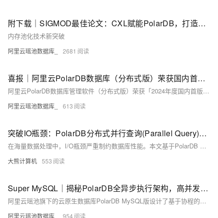
附下载｜SIGMOD最佳论文：CXL赋能PolarDB，打造新一代分布式内存池
内存池化技术新突破
阿里云瑶池数据库_
2681
喜报｜阿里云PolarDB数据库（分布式版）荣获国内首台（套）产品奖项
阿里云PolarDB数据库管理软件（分布式版）荣获「2024年度国内首版次软件」称号，并跻身《2024年度浙江省首台（套）推广应用典型案例》。
阿里云瑶池数据库_
613
突破IO瓶颈：PolarDB分布式并行查询(Parallel Query)深度调优手册
在海量数据处理中，I/O瓶颈严重制约数据库性能。本文基于PolarDB MySQL 8.0.32版本，深入解析分布式并行查询技术如何提升CPU利用率至86.7%、IO吞吐达8.5GB/s，并结合20+实战案例，系统讲解并行架构、执行计划优化、资源调优与故障排查方法，助力实现高性能数据分析。
大熊计算机
553
Super MySQL｜揭秘PolarDB全异步执行架构，高并发场景性能利器
阿里云瑶池旗下的云原生数据库PolarDB MySQL版设计了基于协程的全异步执行架构，实现鉴权、事务提交、锁等待等核心逻辑的异步化执行，这是业界首个真正意义上实现全异步执行架构的MySQL数据库产品，显著提升了PolarDB MySQL的高并发处理能力，其中通用写入性能提升超过70%，长尾延迟降低60%以上。
阿里云瑶池数据库_
954