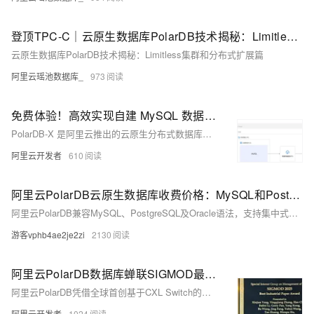
登顶TPC-C｜云原生数据库PolarDB技术揭秘：Limitless集群和分布式扩展篇
云原生数据库PolarDB技术揭秘：Limitless集群和分布式扩展篇
阿里云瑶池数据库_
973
免费体验！高效实现自建 MySQL 数据库平滑迁移至 PolarDB-X
PolarDB-X 是阿里云推出的云原生分布式数据库，支持PB级存储扩展、高并发访问与数据强一致，助力企业实现MySQL平滑迁移。现已开放免费体验，点击即享高效、稳定的数据库升级方案。
阿里云开发者
610
阿里云PolarDB云原生数据库收费价格：MySQL和PostgreSQL详细介绍
阿里云PolarDB兼容MySQL、PostgreSQL及Oracle语法，支持集中式与分布式架构。标准版2核4G年费1116元起，企业版最高性能达4核16G，支持HTAP与多级高可用，广泛应用于金融、政务、互联网等领域，TCO成本降低50%。
游客vphb4ae2je2zi
2130
阿里云PolarDB数据库蝉联SIGMOD最佳论文奖
阿里云PolarDB凭借全球首创基于CXL Switch的分布式内存池技术，在SIGMOD 2025上荣获工业赛道“最佳论文奖”，连续两年蝉联该顶会最高奖项。其创新架构PolarCXLMem打破传统RDMA技术瓶颈，性能提升2.1倍，并已落地应用于内存池化场景，推动大模型推理与多模态存储发展，展现CXL Switch在高速互联中的巨大潜力。
阿里云开发者
1024