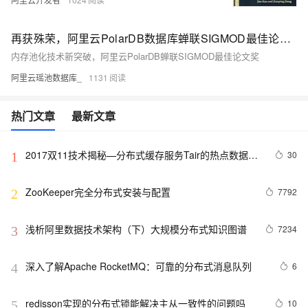
再获殊荣，阿里云PolarDB数据库蝉联SIGMOD最佳论文奖
内存池化技术新突破，阿里云PolarDB蝉联SIGMOD最佳论文奖
阿里云瑶池数据库_
1131
热门文章
最新文章
2017双11技术揭秘—分布式缓存服务Tair的热点数据散
30
1
列机制
ZooKeeper完全分布式安装与配置
7792
2
浅析阿里数据技术架构（下）大规模分布式知识图谱
7234
3
深入了解Apache RocketMQ：可靠的分布式消息队列
6
4
redisson实现的分布式锁能解决主从一致性的问题吗
10
5