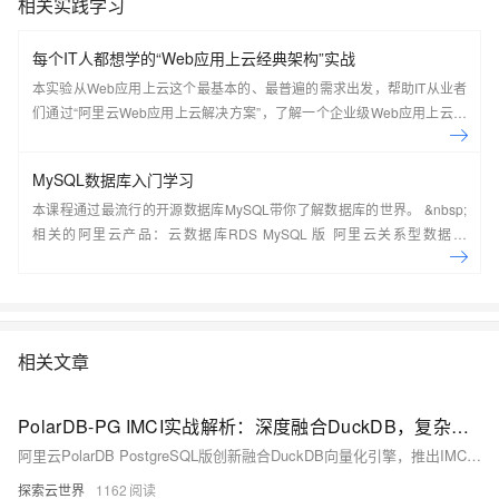
相关实践学习
每个IT人都想学的“Web应用上云经典架构”实战
本实验从Web应用上云这个最基本的、最普遍的需求出发，帮助IT从业者
们通过“阿里云Web应用上云解决方案”，了解一个企业级Web应用上云的
常见架构，了解如何构建一个高可用、可扩展的企业级应用架构。
MySQL数据库入门学习
本课程通过最流行的开源数据库MySQL带你了解数据库的世界。 &nbsp;
相关的阿里云产品：云数据库RDS MySQL 版 阿里云关系型数据库
RDS（Relational Database Service）是一种稳定可靠、可弹性伸缩的在
线数据库服务，提供容灾、备份、恢复、迁移等方面的全套解决方案，彻
底解决数据库运维的烦恼。 了解产品详
情:&nbsp;https://www.aliyun.com/product/rds/mysql&nbsp;
相关文章
PolarDB-PG IMCI实战解析：深度融合DuckDB，复杂查询性能最高百倍级提升
阿里云PolarDB PostgreSQL版创新融合DuckDB向量化引擎，推出IMCI列存索引，实现HTAP一体化。支持实时交易与复杂分析并行，查询性能提升60-100倍，兼容PG生态，秒级数据同步，助力企业高效挖掘数据价值。
探索云世界
1162