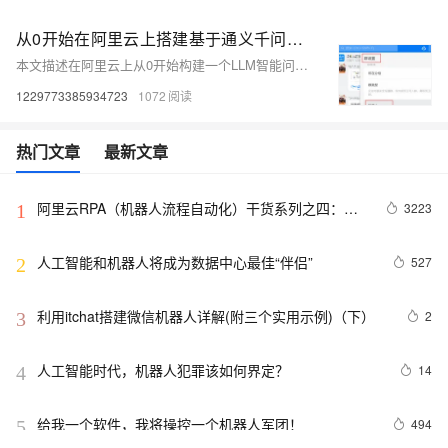
从0开始在阿里云上搭建基于通义千问的钉钉智能问答机器人
本文描述在阿里云上从0开始构建一个LLM智能问答钉钉机器人。LLM直接调用了阿里云百炼平台提供的调用服务。
1229773385934723
1072
热门文章
最新文章
阿里云RPA（机器人流程自动化）干货系列之四：阿
3223
1
里云RPA产品架构
人工智能和机器人将成为数据中心最佳“伴侣”
527
2
利用itchat搭建微信机器人详解(附三个实用示例)（下）
2
3
人工智能时代，机器人犯罪该如何界定？
14
4
给我一个软件，我将操控一个机器人军团！
494
5