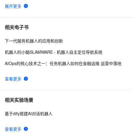
使用 Node.js、Socket.IO 和 GPT-4 构建 AI 聊天机器人
6
6
ChatGPT聊天AI能火多久？华云天下智能VSBOT虚拟服
6
7
相关电子书
务机器人不止于聊天
下一代服务机器人的应用和创新
聊天机器人革命即将到来 开发者入局需谨慎
580
8
机器人的小脑SLAMWARE - 机器人自主定位导航系统
 QQ机器人xml卡片代码，xml卡片消息生成器， qq卡片
80
9
AIOps的核心技术之一：任务机器人如何在金融运维 运营中落地
代码大全autojs版【仅供学习参考】
摆脱电缆、可移除四肢，NASA 人形机器人「女武神」
17
10
查看更多
替人类奔赴灾难场景
相关实验场景
基于dify搭建AI对话机器人
查看更多