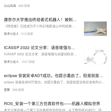
以山向海
466
康奈尔大学推出终结者式机器人！被刺伤后能检测到损伤，还可以当场自我修复
《终结者》已经成为不少科幻电影迷心中的经典。 电影中机器人T-800从一个没有感情的机器人最终成长为理解人性与生命的生命体。 深入人心的除了T-800的形象外，反派液态金属机器人变形模仿和自我修复的能力也同样深入人心。
技术小达人
512
ICASSP 2022 论文分享：语音增强与关键词检测联合优化技术在扫地机器人中的应用
ICASSP 2022 论文分享：语音增强与关键词检测联合优化技术在扫地机器人中的应用
技术小达人
1537
eclipse 安装安卓ADT成功，也提示重启了，但是就是没有应该有的小机器人标志
eclipse 安装安卓ADT成功，也提示重启了，但是就是没有应该有的小机器人标志
星繁
399
ROS_安装一个第三方仿真软件包——机器人模拟世界
本文记录安装一个第三方仿真软件包的实战，从下载到成功运行！ 环境：ubuntu16.04 & ROS-Ubuntu2 最终效果图 下载源码包 在Ubuntu系统上，确保git已经安装 sudo apt-get install git...