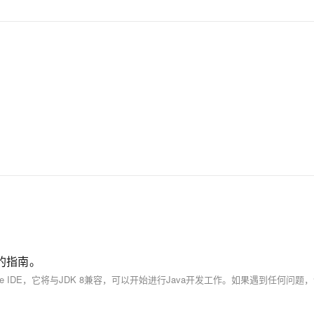
AI 应用
10分钟微调：让0.6B模型媲美235B模
多模态数据信
型
依托云原生高可用架构,实现Dify私有化部署
用1%尺寸在特定领域达到大模型90%以上效果
一个 AI 助手
超强辅助，Bol
即刻拥有 DeepSeek-R1 满血版
在企业官网、通讯软件中为客户提供 AI 客服
多种方案随心选，轻松解锁专属 DeepSeek
境的指南。