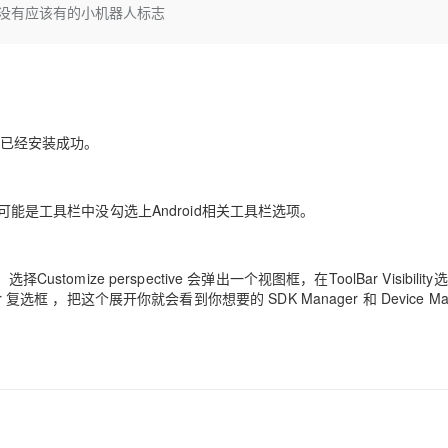
Deepseek-v4-pro
HappyHors
就是没有应该有的小机器人标志
同享
万小智 AI 建站低至 15元/月
Qoder CN
AI 短剧/漫剧
云原生数据库 
快递物流查询
WordPress
成为服务伙
高校合作
点，立即开启云上创新
覆盖公网/内网、递归/权威、移动APP等全场景解析服务
送.CN域名，送备案服务码
基于千问大模型等，支持代码智能生成、研发智能问答
AI助力短剧
态智能体模型
旗舰 MoE 大模型，百万上下文与顶尖推理能力
图生视频，流
Ubuntu
服务生态伙伴
云工开物
企业应用
Works
Night Plan 支持 Qwen 3.8-Max
云原生大数据计算服务 MaxCompute
AI 办公
容器服务 Kub
NEW
GLM-5.2
Wan2.7-T
Red Hat
30+ 款产品免费体验
Data Agent 驱动的一站式 Data+AI 开发治理平台
夜间 5 折，Qwen/Meoo/TokenPlan 客户专享
面向分析的企业级SaaS模式云数据仓库
AI智能应用
提供一站式管
科研合作
视觉 Coding、空间感知、多模态思考等全面升级
1M上下文，专为长程任务能力而生
ERP
堂（旗舰版）
SUSE
智能客服
。说明已经安装成功。
CRM
防护产品
2个月
自动承接线索
建站小程序
OA 办公系统
AI 应用构建
大模型原生
可能是工具栏中没勾选上Android相关工具栏选项。
力提升
财税管理
模板建站
Qoder
大模型服务平台百炼-应用模版
HOT
NEW
面向真实软件
个人版上线、团队版降价；千问3.8-Max首发发尝鲜
丰富多元化的应用模版和解决方案
400电话
定制建站
ize perspective 会弹出一个视图框，在ToolBar Visibility
万有无界
大模型服务平台百炼-智能体
er 复选框 ，把这个展开你就会看到你想要的 SDK Manager 和 Device Man
方案
广告营销
模板小程序
的模型效果
灵活可视化地构建企业级 Agent
定制小程序
秒悟
人工智能平台 PAI
APP 开发
云端极速 AI 
新一代 AI 视频生成模型，深度适配广告营销等场景
AI Native 的算法工程平台，一站式完成建模、训练、推理服务部署
建站系统