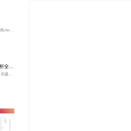
安装过程结束后，您就可以开始使用Eclipse来开发您的Java项目了，并且确保它与JDK 8兼容无误。这个过程涉及的是一个基本的安装流程，针对使用Java 8的用户，Eclipse的其他配置和插件安装根据个人开发环境和需求来定制。
Android调试终极指南：ADB安装+多设备连接+ANR日志抓取全流程解析，覆盖环境变量配置/多设备调试/ANR日志分析全流程，附Win/Mac/Linux三平台解决方案
ADB（Android Debug Bridge）是安卓开发中的重要工具，用于连接电脑与安卓设备，实现文件传输、应用管理、日志抓取等功能。本文介绍了 ADB 的基本概念、安装配置及常用命令。包括：1) 基本命令如 `adb version` 和 `adb devices`；2) 权限操作如 `adb root` 和 `adb shell`；3) APK 操作如安装、卸载应用；4) 文件传输如 `adb push` 和 `adb pull`；5) 日志记录如 `adb logcat`；6) 系统信息获取如屏幕截图和录屏。通过这些功能，用户可高效调试和管理安卓设备。