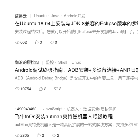
蓝易云
|
Ubuntu
Java
Android开发
在Ubuntu 18.04上安装与JDK 8兼容的Eclipse版本的
602
0
0
翻滚的樱桃肉
|
监控
Shell
Linux
10754
2
3
1490240482
|
JavaScript
机器人
数据安全/隐私保护
飞牛fnOs安装autman奥特曼机器人喂饭教程
2805
2
2