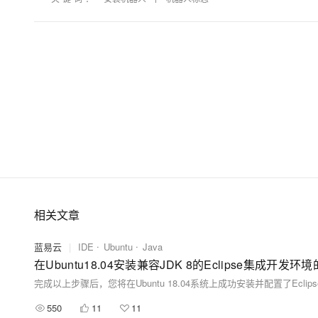
大模型解决方案
迁移与运维管理
快速部署 Dify，高效搭建 
专有云
10 分钟在聊天系统中增加
相关文章
蓝易云
|
IDE
Ubuntu
Java
在Ubuntu18.04安装兼容JDK 8的Eclipse集成开发环
550
11
11