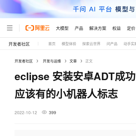
大模型
产品
解决方案
权益
定价
开发者社区
首页
模型体验
探索云世界
问产品
动手实
大模型
产品
解决方案
权益
定价
云市场
伙伴
服务
了解阿里云
精选产品
精选解决方案
普惠上云
产品定价
精选商城
成为销售伙伴
售前咨询
为什么选择阿里云
千问AI平台
开发者社区
开发与运维
文章
正文
了解云产品的定价详情
大模型服务平台百炼
千问办公，解锁你的工作
普惠上云 官方力荐
分销伙伴
在线服务
网站建设
什么是云计算
大
eclipse 安装安卓AD
大模型服务与应用平台
企业级Agent产品，直接
云服务器38元/年起，超
咨询伙伴
多端小程序
技术领先
云上成本管理
售后服务
轻量应用服务器
Agency Agents：拥
官方推荐返现计划
大模型
精选产品
精选解决方案
Salesforce 国际版订阅
稳定可靠
应该有的小机器人标志
管理和优化成本
推荐新用户得奖励，单订单
销售伙伴合作计划
自助服务
友盟天域
安全合规
人工智能与机器学习
AI
文本生成
云数据库 RDS
HappyHorse 打造一
云工开物
无影生态合作计划
在线服务
观测云
分析师报告
高校专属算力普惠，学生认
计算
互联网应用开发
2022-10-12
399
Qwen3.8-Max
HOT
Salesforce On Alibaba C
工单服务
Tuya 物联网平台阿里云
研究报告与白皮书
人工智能平台 PAI
快速拥有专属 OpenClaw
大模
Consulting Partner 合
大数据
容器
智能体时代全能旗舰模型
免费试用
短信专区
一站式AI开发、训练和推
蓝凌 OA
AI 大模型销售与服务生
现代化应用