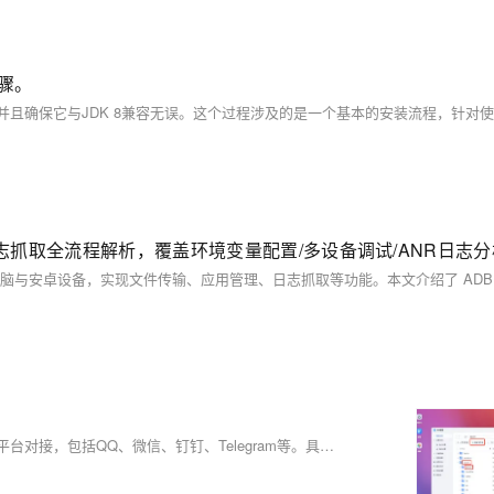
步骤。
autMan奥特曼机器人是一款高度扩展的一站式解决方案，支持多种IM平台对接，包括QQ、微信、钉钉、Telegram等。具备关键词回复、事件处理、多语言插件、定时任务管理、代理池维护等功能，适用于自动化管理和开发。提供详细的安装教程，支持Docker部署。