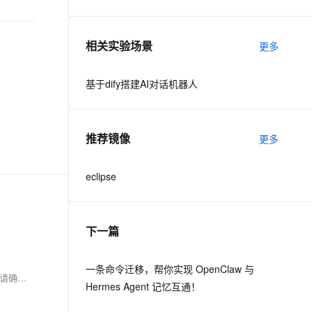
息提取
与 AI 智能体进行实时音视频通话
相关实验场景
更多
从文本、图片、视频中提取结构化的属性信息
构建支持视频理解的 AI 音视频实时通话应用
t.diy 一步搞定创意建站
构建大模型应用的安全防护体系
基于dify搭建AI对话机器人
通过自然语言交互简化开发流程,全栈开发支持
通过阿里云安全产品对 AI 应用进行安全防护
推荐镜像
更多
eclipse
下一篇
一条命令迁移，帮你实现 OpenClaw 与
完成以上步骤后，您将在Ubuntu 18.04系统上成功安装并配置了Eclipse IDE，它将与JDK 8兼容，可以开始进行Java开发工作。如果遇到任何问题，请确保每一步骤都正确执行，并检查是否所有路径都与您的具体情况相匹配。
Hermes Agent 记忆互通！