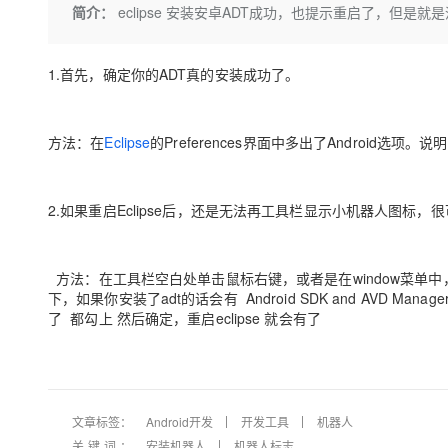
存储
天池大赛
Qwen3.7-Plus
简介：
eclipse 安装安卓ADT成功，也提示重启了，但是
云解析DNS
解决方案免费试用 新老
电子合同
最高领取价值200元试用
能看、能想、能动手的多模
安全
网络与CDN
AI 算法大赛
畅捷通
1.首先，确定你的ADT真的安装成功了。
大数据开发治理平台 Data
AI 产品 免费试用
网络
安全
云开发大赛
Qwen3-VL-Plus
Tableau 订阅
1亿+ 大模型 tokens 和 
可观测
入门学习赛
中间件
AI空中课堂在线直播课
云防火墙
140+云产品 免费试用
方法：在
Eclipse
的Preferences界面中多出了Android选项
上云与迁云
云原生的云上边界网络安全
产品新客免费试用，最长1
数据库
生态解决方案
大模型服务
企业出海
大模型ACA认证体验
大数据计算
2.如果重启Eclipse后，还是无法再工具栏显示小机器人图标，很
助力企业全员 AI 认知与能
行业生态解决方案
千问AI平台-Token Plan
政企业务
媒体服务
开发者生态解决方案
方法：在工具栏空白处单击鼠标右键，或者是在window菜单中，选择Custom
企业服务与云通信
千问AI平台-模型体验
下，如果你安装了adt的话会有 Android SDK and AVD Manag
AI 开发和 AI 应用解决
了 都勾上 然后确定，重启eclipse 就会有了
在线体验全尺寸、多种模态
域名与网站
Happy 系列大模型
终端用户计算
Serverless
文章标签：
Android开发
开发工具
机器人
开发工具
关键词：
安装机器人
机器人标志