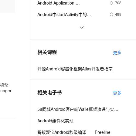
安全
Android Application 
我要投诉
e-1.1-I2V
Cosyvoice-V3-Flash
708
PolarDB
上云场景组合购
Milvus 弹性伸缩功能新增节
伴
Foundamentals(yaozq翻译，仅供
漫剧创作，剧本、分镜、视频高效生成
100%兼容MySQL、PostgreSQL，兼容Oracle，支持集中和分布式
覆盖90%+业务场景，专享组合折扣价
点支持范围
畅自然，细节丰富
高表现力语音合成大模型，语音克隆听感自然
VPN
Android中startActivity中的
499
参考)
permission检测与UID机制
ernetes 版 ACK
云聚AI 严选权益
AI 原生数据库服务发布
SSL 证书
【Magisk模块】禁用Android 11-12
12
2V
Fun-ASR
，一键激活高效办公新体验
理容器应用的 K8s 服务
精选AI产品，从模型到应用全链提效
Agent 数据网关
应用文件夹限制
文戏情感细腻自然，动作戏激烈拳拳到肉，实现更强表演能力
支持中英文自由切换，具备更强的噪声鲁棒性
堡垒机
Android Socket与服务器通信通用
519
AI 用量加速计划
云原生数据库 PolarDB
Demo
防火墙
、识别商机，让客服更高效、服务更出色。
Android——优化
新老同享，达量后返
Agentic Database 发布
642
相关课程
更多
主机安全
应用
开源Android容器化框架Atlas开发者指南
千问办公
NEW
AI 应用及服务市场
的智能体编程平台
一站式AI生产力平台
选项条
AI 应用
伶鹊
ager
相关电子书
更多
企业级人与Agent协作平台，接入和调度多个数字员工
智能客服平台，对话机器人、对话分析、智能外呼
大模型
大模型服务平台百炼 - 全妙
58同城Android客户端Walle框架演进与实践之路
自然语言处理
应用创作平台
多模态内容创作工具，已接入 DeepSeek
Android组件化实现
数据标注
机器学习
蚂蚁聚宝Android秒级编译——Freeline