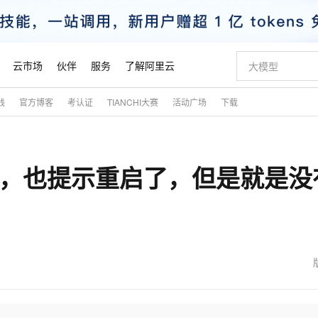
云市场
伙伴
服务
了解阿里云
践
官方博客
考认证
TIANCHI大赛
活动广场
下载
AI 特惠
数据与 API
成为产品伙伴
企业增值服务
最佳实践
价格计算器
AI 场景体
基础软件
产品伙伴合
阿里云认证
市场活动
配置报价
大模型
自助选配和估算价格
新方式
睿译宝，AI翻译排版一步到位
智启 AI 普惠权益
产品生态集成认证中心
企业支持计划
云上春晚
域名与网站
千问官方 MaaS 平台，为开发者和 Agent 而生，新用户赠送 1 亿 + tokens 额度
AI Coding
阿里云Maa
2026 阿里云
云服务器 E
为企业打
数据集
Windows
大模型认证
模型
NEW
T成功，也提示重启了，但是就是没
交付可用成果
值低价云产品抢先购
上传文档即自动完成翻译和格式还原
至高享 1亿+免费 tokens，加速 Al 应用落地
提供智能易用的域名与建站服务
智能编程，一键
安全可靠、
产品生态伙伴
专家技术服务
云上奥运之旅
弹性计算合作
阿里云中企出
手机三要素
宝塔 Linux
全部认证
价格优势
有专属领域专家
GLM-5.2：长任务时代开源旗舰模型
阿里云 OPC 创新助力计划
千问大模型
即刻拥有 DeepS
AI 电商营销
对象存储 O
大模型
产品生态伙伴工作台
企业增值服务台
云栖战略参考
云存储合作计
云栖大会
身份实名认证
CentOS
训练营
推动算力普惠，释放技术红利
最高返9万
多领域专家智能体,一键组建 AI 虚拟交付团队
快速构建应用程序和网站，即刻迈出上云第一步
至高百万元 Token 补贴，加速一人公司成长
多元化、高性能、安全可靠的大模型服务
真正可用的 1M 上下文,一次完成代码全链路开发
轻松解锁专属 Dee
从图文生成到
云上的中国
数据库合作计
活动全景
短信
Docker
图片和
站式影视创作平台
Hermes Agent，打造自进化智能体
Token Plan 模型订阅计划
数字证书管理服务（原SSL证书）
5 分钟轻松部署
AI 广告创作
无影云电脑
企业成长
NEW
信息公告
看见新力量
云网络合作计
OCR 文字识别
JAVA
证享300元代金券
可视化编排打通从文字构思到成片全链路闭环
全托管，含MySQL、PostgreSQL、SQL Server、MariaDB多引擎
自主进化，持久记忆，越用越聪明
Qwen3.8-Max 首发尝鲜，限时加量 10 倍，夜间低至2折
实现全站HTTPS，呈现可信的WEB访问
图文、视频一
随时随地安
魔搭 Mode
Kimi-K3
HappyHors
NEW
loud
服务实践
官网公告
金融模力时刻
Salesforce O
版
发票查验
全能环境
Claude Code + GStack 打造工程团队
千问办公，限时限量积分加倍
Qoder
低代码高效构
AI 建站
短信服务
型
NEW
作计划
Kimi 最新旗舰模型，长程编程与推理利器
让文字生成流
计划
创新中心
魔搭 ModelSc
健康状态
理服务
让AI从“聊天伙伴”进化为能干活的“数字员工”
安装技能 GStack，拥有专属 AI 工程团队
你的AI工作搭子，覆盖日常办公高频场景
面向真实软件的智能体编程平台
0 代码专业建
客户案例
天气预报查询
操作系统
态合作计划