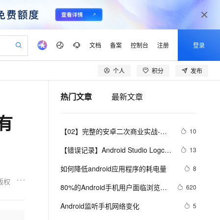
文档
备案
控制台
注册
登录
个人
积分
发布
验
作计划
器
AI 活动
专业服务
服务伙伴合作计划
开发者社区
加入我们
产品动态
服务平台百炼
阿里云 OPC 创新助力计划
热门文章
最新文章
一站式生成采购清单，支持单品或批量购买
S产品伙伴计划（繁花）
峰会
CS
造的大模型服务与应用开发平台
Qwen Audio：打造专属 AI 语音助手
一句话生成原生可编辑精美 PPT 文稿
AI 生产力先锋
Al MaaS 服务伙伴赋能合作
域名
博文
Careers
NEW
至高可申请百万元
Qwen3.8-Max 模型上线
有
开启高性价比 AI 编程新体验
弹性可伸缩的云计算服务
Qwen-Audio-3.0-Realtime 端到端实时语音角色扮演
输入一句话想法, 轻松生成专业的 PPT
先锋实践拓展 AI 生产力的边界
Token 补贴，五大权
计划
海大会
伙伴信用分合作计划
商标
问答
社会招聘
【02】完整的安卓二次商业实战-配
10
益加速 OPC 成功
eek-V4-Pro
SS
一键部署幻兽帕鲁游戏服务器
飞天发布时刻
HOT
Open Search 向量检索版支
划
备案
电子书
校园招聘
置gradle-构建打包原生安卓项目-调
pSeek-V4-Pro
视频创作，一键激活电商全链路生产力
稳定、安全、高性价比、高性能的云存储服务
一键购买专属联机服务器，轻松开启游戏
所见，即是所愿
持视频检索 Pipeline 功能
更多支持
【错误记录】Android Studio Logcat 
13
试本地运行模拟器-优雅草伊凡
划
公司注册
镜像站
视频生成
语音识别与合成
报错 ( read: unexpected EOF! )
专属 QwenPaw
漫剧工坊：一站式动画创作平台
AI 实训营
HOT
应用身份服务 (IDaaS)
如何降低android应用程序的耗电量
8
合作伙伴培训与认证
划
上云迁移
站生成，高效打造优质广告素材
全接入的云上超级电脑
从聊天伙伴进化为能主动干活的本地数字员工
快速生产连贯的高质量长漫剧
从基础到进阶，Agent 创客手把手教你
OpenClaw 管理能力上线
版权
lScope
我要反馈
e-1.1-T2V
Qwen3-TTS-Flash
80%的Android手机用户面临浏览器
620
查询合作伙伴
n Alibaba Cloud ISV 合作
代维服务
建企业门户网站
10 分钟搭建微信、支付宝小程序
MaxCompute MaxFrame 提
安全风险
畅细腻的高质量视频
离线语音合成大模型，多语言方言自适应，低延迟高稳定
创新加速
Android监听手机网络变化
ope
登录合作伙伴管理后台
5
我要建议
站，无忧落地极速上线
以可视化方式快速构建移动和 PC 门户网站
国内短信简单易用，安全可靠，秒级触达，全球覆盖200+国家和地区。
高效部署网站，快速应用到小程序
供自动弹性内存功能