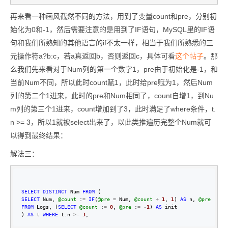
再来看一种画风截然不同的方法，用到了变量count和pre，分别初
始化为0和-1，然后需要注意的是用到了IF语句，MySQL里的IF语
句和我们所熟知的其他语言的if不太一样，相当于我们所熟悉的三
元操作符a?b:c，若a真返回b，否则返回c，具体可看
这个帖子
。那
么我们先来看对于Num列的第一个数字1，pre由于初始化是-1，和
当前Num不同，所以此时count赋1，此时给pre赋为1，然后Num
列的第二个1进来，此时的pre和Num相同了，count自增1，到Nu
m列的第三个1进来，count增加到了3，此时满足了where条件，t.
n >= 3，所以1就被select出来了，以此类推遍历完整个Num就可
以得到最终结果：
解法三：
SELECT
DISTINCT
 Num 
FROM
SELECT
 Num, 
@count
 :
=
IF
(
@pre
=
 Num, 
@count
+
1
, 
1
) 
AS
 n, 
@pre
 :
=
FROM
 Logs, (
SELECT
@count
 :
=
0
, 
@pre
 :
=
-
1
) 
AS
 init

) 
AS
 t 
WHERE
 t.n 
>=
3
;