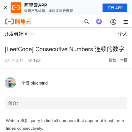
打开 APP
开发者社区
个人
[LeetCode] Consecutive Numbers 连续的数字
2017-12-14
1264
版权
举报
李博 bluemind
简介：
Write a SQL query to find all numbers that appear at least three
times consecutively.