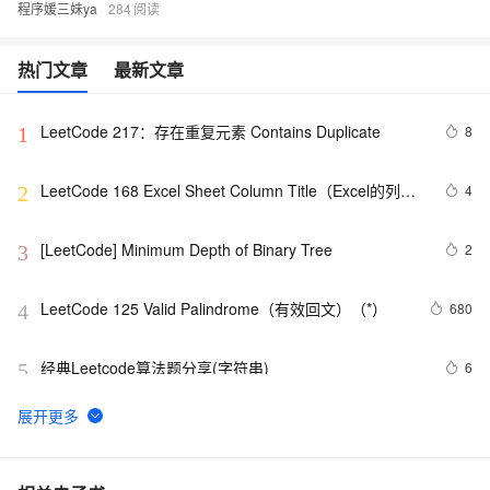
程序媛三妹ya
284
热门文章
最新文章
LeetCode 217：存在重复元素	Contains Duplicate
8
1
LeetCode 168 Excel Sheet Column Title（Excel的列向
4
2
表标题）
[LeetCode] Minimum Depth of Binary Tree
2
3
LeetCode 125 Valid Palindrome（有效回文）（*）
680
4
经典Leetcode算法题分享(字符串)
6
5
LeetCode 209：最小长度的子数组 Minimum Size 
508
6
Subarray Sum
[LeetCode] Generate Parentheses 生成括号
620
7