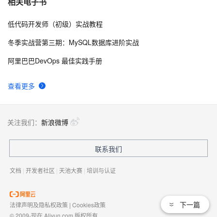
相关电子书
低代码开发师（初级）实战教程
[LeetCode] Implement Stack using Queues 用队列来
708
8
实现栈
冬季实战营第三期：MySQL数据库进阶实战
[LeetCode] Shortest Word Distance
598
9
阿里巴巴DevOps 最佳实践手册
[LeetCode] Nim Game
588
10
查看更多
关注我们：
新浪微博
联系我们
文档
|
开发者社区
|
天池大赛
|
培训与认证
下一篇
法律声明及隐私权政策
|
Cookies政策
© 2009-现在 Aliyun.com 版权所有