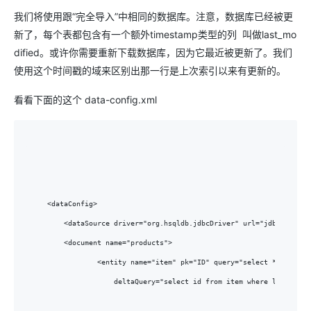
我们将使用跟“完全导入”中相同的数据库。注意，数据库已经被更
新了，每个表都包含有一个额外timestamp类型的列 叫做last_mo
dified。或许你需要重新下载数据库，因为它最近被更新了。我们
使用这个时间戳的域来区别出那一行是上次索引以来有更新的。
看看下面的这个 data-config.xml
<dataConfig>

    <dataSource driver="org.hsqldb.jdbcDriver" url="jdbc:hsqldb:
    <document name="products">

            <entity name="item" pk="ID" query="select * from ite
                deltaQuery="select id from item where last_modi