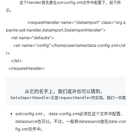
这个Handler首先要在solrconfig.xml文件中配置下，如下所
示。
<requestHandler name="/dataimport" class="org.a
pache.solr.handler.dataimport.DataImportHandler">
<lst name="defaults">
<str name="config">/home/username/data-config.xml</st
r>
</lst>
</requestHandler>
从它的名字上，我们或许也可以猜到，
DataImportHandler正是requestHandler的实现。我们
solrconfig.xml 。 data-config.xml必须在这个文件中配置，
datasource也可以。不过，一般将datasource放在data-con
fig.xml文件中。