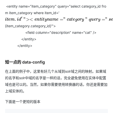
<entity name="item_category" query="select category_id fro
m item_category where item_id='
i
t
e
m
.
i
d
′
"><
e
n
t
i
t
y
n
a
m
e
="
c
a
t
e
g
o
r
y
"
q
u
e
r
y
="
s
e
l
e
c
t
d
e
s
c
r
i
p
t
i
o
n
f
r
o
m
c
{item_category.category_id}'">
<field column="description" name="cat" />
</entity>
</entity>
短一点的 data-config
在上面的例子中，这里有好几个从域到solr域之间的映射。如果域
的名字和solr中域的名字是一样的话，完全避免使用在实体中配置
域也是可以的。当然，如果你需要使用转换器的话，你还是需要加
上域实体的。
下面是一个更短的版本