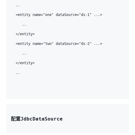
..

<entity name="one" dataSource="ds-1" ...>

   ..

</entity>

<entity name="two" dataSource="ds-2" ...>

   ..

</entity>

..

配置JdbcDataSource