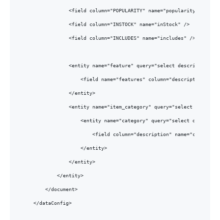
            <field column="POPULARITY" name="popularity" />

            <field column="INSTOCK" name="inStock" />

            <field column="INCLUDES" name="includes" />

            <entity name="feature" query="select description fr
                <field name="features" column="description" />

            </entity>

            <entity name="item_category" query="select CATEGORY
                <entity name="category" query="select descripti
                    <field column="description" name="cat" />

                </entity>

            </entity>

        </entity>

    </document>

</dataConfig>