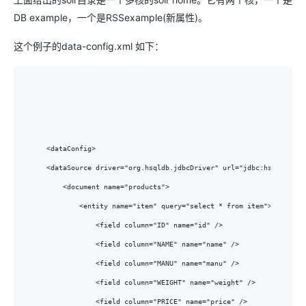
DB example，一个是RSSexample(新属性)。
这个例子的data-config.xml 如下：
<dataConfig>

<dataSource driver="org.hsqldb.jdbcDriver" url="jdbc:hsqldb:/tem
    <document name="products">

        <entity name="item" query="select * from item">

            <field column="ID" name="id" />

            <field column="NAME" name="name" />

            <field column="MANU" name="manu" />

            <field column="WEIGHT" name="weight" />

            <field column="PRICE" name="price" />
