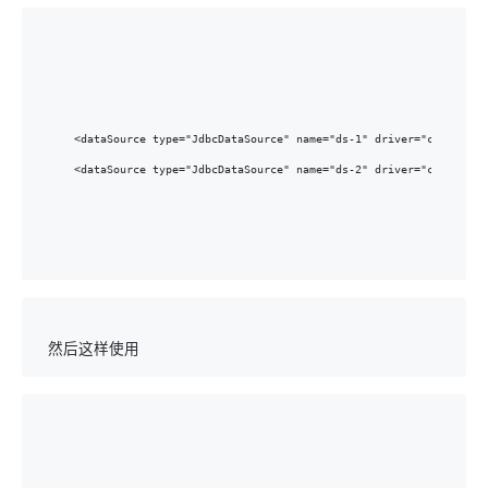
<dataSource type="JdbcDataSource" name="ds-1" driver="com.mysql
<dataSource type="JdbcDataSource" name="ds-2" driver="com.mysql
 然后这样使用