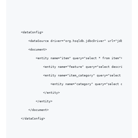
<dataConfig>

    <dataSource driver="org.hsqldb.jdbcDriver" url="jdbc:hsqldb:
    <document>

        <entity name="item" query="select * from item">         
            <entity name="feature" query="select description as
            <entity name="item_category" query="select CATEGORY
                <entity name="category" query="select descripti
            </entity>

        </entity>

    </document>

</dataConfig>
