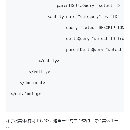
                    parentDeltaQuery="select ID from
                <entity name="category" pk="ID"

                        query="select DESCRIPTION a
                        deltaQuery="select ID from 
                        parentDeltaQuery="select IT
            </entity>

        </entity>

    </document>

</dataConfig>

除了根实体(有两个)以外，这里一共有三个查询，每个实体个一
个。