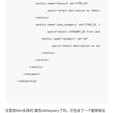
            <entity name="feature" pk="ITEM_ID" 

                    query="select description as features from 
            </entity>

            <entity name="item_category" pk="ITEM_ID, CATEGORY_I
                    query="select CATEGORY_ID from item_category
                <entity name="category" pk="ID"

                       query="select description as cat from ca
                </entity>

            </entity>

        </entity>

    </document>

</dataConfig>
注意到item实体的 属性deltaquery了吗，它包含了一个能够查出