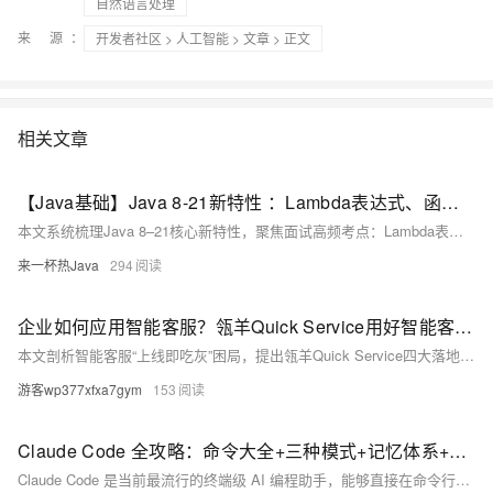
自然语言处理
来 源：
开发者社区
>
人工智能
>
文章
> 正文
相关文章
【Java基础】Java 8-21新特性 ：Lambda表达式、函数式接口、Stream流、Optional（附《思维导图》+《面试高频考点清单》）
本文系统梳理Java 8–21核心新特性，聚焦面试高频考点：Lambda表达式、函数式接口、Stream流（惰性求值/并行流/map与flatMap区别）、Optional空值安全处理，并涵盖JDK9–21关键演进（模块化、var、Record、虚拟线程等），辅以原理剖析与实战代码，助力高效备战。
来一杯热Java
294
企业如何应用智能客服？瓴羊Quick Service用好智能客服系统落地应用策略
本文剖析智能客服“上线即吃灰”困局，提出瓴羊Quick Service四大落地策略：结构化知识构建、人机协同坐席辅助、数据驱动效果评估、组织保障运营机制，助力企业从“可用”迈向“好用”，实现服务数智化升级。（239字）
游客wp377xfxa7gym
153
Claude Code 全攻略：命令大全+三种模式+记忆体系+实战工作流完整手册
Claude Code 是当前最流行的终端级 AI 编程助手，能够直接在命令行中完成代码生成、项目理解、文件修改、命令执行、错误修复等全流程开发工作。它不依赖图形界面、不占用额外资源，却能深度理解项目结构，自动生成规范代码，大幅提升研发效率。