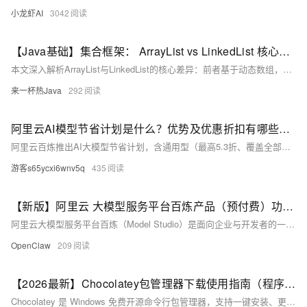
小龙虾AI
3042
【Java基础】集合框架： ArrayList vs LinkedList 核心区别、扩容机制（附《思维导图》+《面试高频考点清单》）
本文深入解析ArrayList与LinkedList的核心差异：前者基于动态数组，支持O(1)随机访问、尾部增删高效，但中间/头部操作需移动元素；后者基于双向链表，头部/尾部增删为O(1)，但随机访问O(n)且内存开销大4–5倍。重点剖析ArrayList的1.5倍扩容机制及CPU缓存优势，澄清“LinkedList更适合队列”等常见误区。
来一杯热Java
292
阿里云AI模型节省计划是什么？优势及优惠折扣有哪些？购买及使用指引
阿里云百炼推出AI大模型节省计划，含通用型（最高5.3折、覆盖全部直供模型）、专用型（图像/语音/向量等）及资源包三类方案，支持多地域、自动抵扣，助力企业降本增效。阿里云百炼AI大模型官网：https://t.aliyun.com/U/fPVHqY
游客s65ycxi6wnv5q
435
【新版】阿里云 大模型服务平台百炼产品（预付费）功能介绍及配置价格表
阿里云大模型服务平台百炼（Model Studio）是面向企业与开发者的一站式大模型服务平台，提供从模型调用、微调、部署到应用构建的全链路AI能力。**预付费**作为其核心计费模式之一，主打**稳定算力、成本可控、专属保障、长期折扣**，专为有明确AI用量规划、追求服务稳定性与成本优化的企业及团队设计。
OpenClaw
209
【2026最新】Chocolatey包管理器下载使用指南（程序员必备）
Chocolatey 是 Windows 免费开源命令行包管理器，支持一键安装、更新、卸载软件（如 choco install chrome），省去手动下载与配置。软件库丰富，社区活跃，媲美 Linux 的 apt/yum。另有 Winget（微软官方）、Scoop（便携优先）可选。