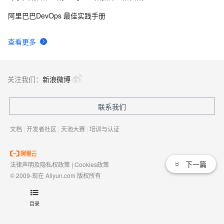
有一种忙，叫做很有希望
665
9
阿里巴巴DevOps 最佳实践手册
深度优先搜索的图文介绍
703
10
查看更多
关注我们：
新浪微博
联系我们
文档
|
开发者社区
|
天池大赛
|
培训与认证
下一篇
法律声明及隐私权政策
|
Cookies政策
© 2009-现在 Aliyun.com 版权所有
增值电信业务经营许可证：
浙B2-20080101
域名注册服务机构许可：
浙D3-20210002
目录
浙公网安备 33010602009975号
浙B2-20080101-4