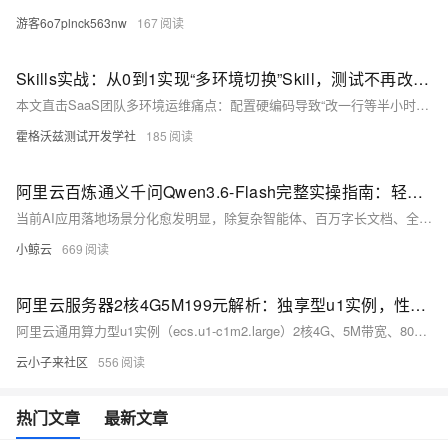
游客6o7plnck563nw
167
Skills实战：从0到1实现“多环境切换”Skill，测试不再改代码
本文直击SaaS团队多环境运维痛点：配置硬编码导致“改一行等半小时”“换环境必出错”。揭示问题本质——环境信息与业务逻辑耦合，并提出落地性强的“可切换环境Skill”方案：统一配置中心、依赖注入式加载、配置校验与版本管理，实现同一份代码零修改跑通开发、测试、预发布、生产全环境。
霍格沃兹测试开发学社
185
阿里云百炼通义千问Qwen3.6-Flash完整实操指南：轻量化旗舰功能特性、落地优势与分层优惠订阅方案详解
当前AI应用落地场景分化愈发明显，除复杂智能体、百万字长文档、全栈大型工程开发等高门槛业务外，大量企业存在高频轻量问答、实时客服对话、短文本批量生成、简单数据提取、前端实时交互等标准化轻量化需求。这类场景单日调用频次可达数万乃至数十万次，对接口响应延迟、单轮调用成本、并发承载能力有极高要求，若选用高规格旗舰模型会造成算力预算严重浪费，而普通基础轻量化模型又存在逻辑推理弱、工具调用不稳定、短文本输出质量差等短板。
小鲸云
669
阿里云服务器2核4G5M199元解析：独享型u1实例，性能、适用场景、购买和续费规则介绍
阿里云通用算力型u1实例（ecs.u1-c1m2.large）2核4G、5M带宽、80G ESSD Entry云盘，活动特惠价仅199元/年（官网价3498.36元），企业新老用户同享，续费同价至2027年3月31日，每人限购1台。该实例采用独享型架构，搭载Intel至强可扩展处理器，内网带宽1Gbit/s、收发包30万PPS、云盘IOPS 1万，性能稳定，适合企业官网、中小Web应用、轻量数据库及开发测试等场景。
云小子来社区
556
热门文章
最新文章