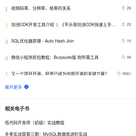
视频码率、分辨率、帧率的关系
26
1
剑池CDK开发工具介绍  |  《平头哥剑池CDK快速上手指
22
2
南》第一章
SQL优化器原理 - Auto Hash Join
10
3
微信小程序抓包教程：Burpsuite版 附所需工具
46
4
又一个项目开源，阿里已成为中国开源的关键力量？
9061
5
tailwindcss使用教程
5
6
我的博客即将入驻“云栖社区”，诚邀技术同仁一同入
703
7
相关电子书
驻。
低代码开发师（初级）实战教程
思科路由器的密码恢复
714
8
冬季实战营第三期：MySQL数据库进阶实战