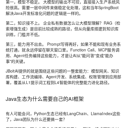
第一，模型不稳定。
大模型的输出不可控，直接接入生产系统风
险很高。需要一层中间件来做稳定化处理，这和当年SpringBoot
解决Java开发标准化问题的逻辑是一样的。
第二，知识接不上。
企业私有数据怎么让大模型理解？RAG（检
索增强生成）是目前比较成熟的路径，但从向量库搭建到知识库
训练，门槛并不低。
第三，能力用不出去。
Prompt写得再好，如果不能和现有业务系
统打通，就永远停留在聊天窗口里。Function Call、MCP服务调
用、Agent任务编排这些能力，才是让AI从"能问答"变成"能办
事"的关键。
JBoltAI提供的就是围绕这些问题的一整套能力：模型网关、知识
库构建、工作流编排、Agent开发、系统集成、权限管理到应用部
署，覆盖从L1提示词工程到L4智能体的完整能力进化路径。
Java生态为什么需要自己的AI框架
有人可能会问，Python生态已经有LangChain、LlamaIndex这些
了，Java团队为什么还要搞一套？