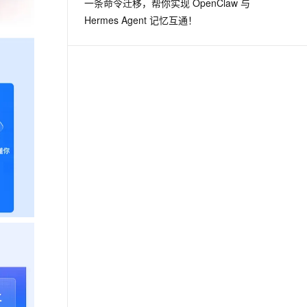
一条命令迁移，帮你实现 OpenClaw 与
从文本、图片、视频中提取结构化的属性信息
构建支持视频理解的 AI 音视频实时通话应用
Hermes Agent 记忆互通！
t.diy 一步搞定创意建站
构建大模型应用的安全防护体系
通过自然语言交互简化开发流程,全栈开发支持
通过阿里云安全产品对 AI 应用进行安全防护