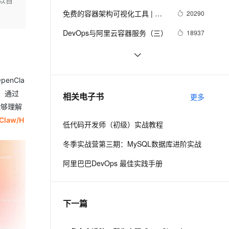
以自
spring boot应用
ernetes 版 ACK
云聚AI 严选权益
AI 原生数据库服务发布
SSL 证书
免费的容器架构可视化工具 | 阿
2V
Fun-ASR
20290
，一键激活高效办公新体验
理容器应用的 K8s 服务
精选AI产品，从模型到应用全链提效
Agent 数据网关
里云应用高可用服务 AHAS 发布
文戏情感细腻自然，动作戏激烈拳拳到肉，实现更强表演能力
支持中英文自由切换，具备更强的噪声鲁棒性
堡垒机
DevOps与阿里云容器服务（三）
18937
重大新特性
AI 用量加速计划
云原生数据库 PolarDB
防火墙
、识别商机，让客服更高效、服务更出色。
新老同享，达量后返
Agentic Database 发布
盘点阿里巴巴 15 款开发者工具
15921
主机安全
应用
Docker Swarm运行Spring Cloud
14620
nCla
应用（一）：部署
千问办公
NEW
微服务架构下分布式事务解决方
14443
，通过
AI 应用及服务市场
相关电子书
更多
的智能体编程平台
一站式AI生产力平台
案 —— 阿里GTS
能够理解
AI 应用
law/H
伶鹊
低代码开发师（初级）实战教程
企业级人与Agent协作平台，接入和调度多个数字员工
智能客服平台，对话机器人、对话分析、智能外呼
大模型
冬季实战营第三期：MySQL数据库进阶实战
大模型服务平台百炼 - 全妙
自然语言处理
阿里巴巴DevOps 最佳实践手册
应用创作平台
多模态内容创作工具，已接入 DeepSeek
数据标注
机器学习
下一篇
息提取
与 AI 智能体进行实时音视频通话