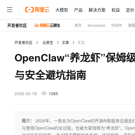
大模型
产品
解决方案
权益
定价
开发者社区
首页
Serverless
中间件
微
大模型
产品
解决方案
权益
定价
云市场
伙伴
服务
了解阿里云
精选产品
精选解决方案
普惠上云
产品定价
精选商城
成为销售伙伴
售前咨询
为什么选择阿里云
千问AI平台
开发者社区
云原生
文章
正文
了解云产品的定价详情
大模型服务平台百炼
千问办公，解锁你的工作
普惠上云 官方力荐
分销伙伴
在线服务
网站建设
什么是云计算
大
OpenClaw“养龙虾”
大模型服务与应用平台
企业级Agent产品，直接
云服务器38元/年起，超
咨询伙伴
多端小程序
技术领先
云上成本管理
售后服务
轻量应用服务器
Agency Agents：拥
官方推荐返现计划
大模型
精选产品
精选解决方案
Salesforce 国际版订阅
稳定可靠
与安全避坑指南
管理和优化成本
推荐新用户得奖励，单订单
销售伙伴合作计划
自助服务
友盟天域
安全合规
人工智能与机器学习
AI
文本生成
云数据库 RDS
HappyHorse 打造一
云工开物
无影生态合作计划
在线服务
观测云
分析师报告
高校专属算力普惠，学生认
计算
互联网应用开发
2026-05-18
1065
Qwen3.8-Max
HOT
Salesforce On Alibaba C
工单服务
Tuya 物联网平台阿里云
研究报告与白皮书
人工智能平台 PAI
快速拥有专属 OpenClaw
大模
Consulting Partner 合
大数据
容器
智能体时代全能旗舰模型
免费试用
短信专区
一站式AI开发、训练和推
蓝凌 OA
AI 大模型销售与服务生
现代化应用
存储
天池大赛
Qwen3.7-Plus
简介：
2026年，一款名为OpenClaw的开源AI智能体
云解析DNS
解决方案免费试用 新老
电子合同
与使用OpenClaw的全过程，也被大家戏称为“养龙虾”。Op
最高领取价值200元试用
能看、能想、能动手的多模
安全
网络与CDN
AI 算法大赛
畅捷通