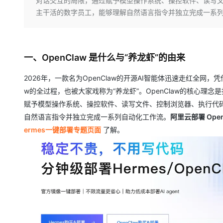
对话交互的局限，通过赋予模型操作系统、操控软件、读写文
大数据开发治理平台 Data
AI 产品 免费试用
网络
安全
云开发大赛
主干活的数字员工，能够理解自然语言指令并独立完成一系
Qwen3-VL-Plus
Tableau 订阅
1亿+ 大模型 tokens 和 
可观测
入门学习赛
中间件
AI空中课堂在线直播课
云防火墙
140+云产品 免费试用
上云与迁云
云原生的云上边界网络安全
产品新客免费试用，最长1
数据库
一、OpenClaw 是什么与“养龙虾”的由来
生态解决方案
大模型服务
企业出海
大模型ACA认证体验
大数据计算
2026年，一款名为OpenClaw的开源AI智能体迅速走红全网，
助力企业全员 AI 认知与能
行业生态解决方案
千问AI平台-Token Plan
政企业务
w的全过程，也被大家戏称为“养龙虾”。OpenClaw的核心理
媒体服务
开发者生态解决方案
赋予模型操作系统、操控软件、读写文件、控制浏览器、执行代码
企业服务与云通信
自然语言指令并独立完成一系列自动化工作流。
阿里云部署 Open
千问AI平台-模型体验
AI 开发和 AI 应用解决
在线体验全尺寸、多种模态
ermes一键部署专题页面
了解。
域名与网站
Happy 系列大模型
终端用户计算
Serverless
开发工具
大模型解决方案
迁移与运维管理
快速部署 Dify，高效搭建 