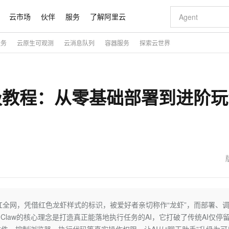
云市场
伙伴
服务
了解阿里云
服务
云原生可观测
云消息队列
容器服务
探索云世界
AI 特惠
数据与 API
成为产品伙伴
企业增值服务
最佳实践
价格计算器
AI 场景体
基础软件
产品伙伴合
阿里云认证
市场活动
配置报价
大模型
自助选配和估算价格
新方式
睿译宝，AI翻译排版一步到位
智启 AI 普惠权益
产品生态集成认证中心
企业支持计划
云上春晚
域名与网站
千问官方 MaaS 平台，为开发者和 Agent 而生，新用户赠送 1 亿 + tokens 额度
Qwen Aud
AI Coding
阿里云Maa
2026 阿里云
云服务器 E
为企业打
数据集
Windows
大模型认证
模型
NEW
NEW
保姆级教程：从零基础部署到进阶
交付可用成果
值低价云产品抢先购
上传文档即自动完成翻译和格式还原
至高享 1亿+免费 tokens，加速 Al 应用落地
提供智能易用的域名与建站服务
智能编程，一键
安全可靠、
产品生态伙伴
专家技术服务
云上奥运之旅
弹性计算合作
阿里云中企出
手机三要素
宝塔 Linux
全部认证
价格优势
有专属领域专家
GLM-5.2：长任务时代开源旗舰模型
阿里云 OPC 创新助力计划
千问大模型
即刻拥有 DeepS
AI 电商营销
对象存储 O
大模型
产品生态伙伴工作台
企业增值服务台
云栖战略参考
云存储合作计
云栖大会
身份实名认证
CentOS
训练营
推动算力普惠，释放技术红利
最高返9万
多领域专家智能体,一键组建 AI 虚拟交付团队
快速构建应用程序和网站，即刻迈出上云第一步
至高百万元 Token 补贴，加速一人公司成长
多元化、高性能、安全可靠的大模型服务
真正可用的 1M 上下文,一次完成代码全链路开发
轻松解锁专属 Dee
从图文生成到
云上的中国
数据库合作计
活动全景
短信
Docker
图片和
站式影视创作平台
Hermes Agent，打造自进化智能体
Token Plan 模型订阅计划
数字证书管理服务（原SSL证书）
5 分钟轻松部署
AI 广告创作
无影云电脑
企业成长
NEW
信息公告
看见新力量
云网络合作计
OCR 文字识别
JAVA
证享300元代金券
可视化编排打通从文字构思到成片全链路闭环
全托管，含MySQL、PostgreSQL、SQL Server、MariaDB多引擎
自主进化，持久记忆，越用越聪明
Qwen3.8-Max 首发尝鲜，限时加量 10 倍，夜间低至2折
实现全站HTTPS，呈现可信的WEB访问
图文、视频一
随时随地安
魔搭 Mode
Kimi-K3
HappyHors
NEW
loud
服务实践
官网公告
金融模力时刻
Salesforce O
版
发票查验
全能环境
Claude Code + GStack 打造工程团队
千问办公，限时限量积分加倍
Qoder
低代码高效构
AI 建站
短信服务
型
NEW
作计划
Kimi 最新旗舰模型，长程编程与推理利器
让文字生成流
计划
创新中心
魔搭 ModelSc
健康状态
理服务
让AI从“聊天伙伴”进化为能干活的“数字员工”
安装技能 GStack，拥有专属 AI 工程团队
你的AI工作搭子，覆盖日常办公高频场景
面向真实软件的智能体编程平台
0 代码专业建
客户案例
天气预报查询
操作系统
态合作计划
Deepseek-v4-pro
HappyHors
迅速走红全网，凭借红色龙虾样式的标识，被爱好者亲切称作“龙虾”，而部署、
同享
万小智 AI 建站低至 15元/月
Qoder CN
AI 短剧/漫剧
云原生数据库 
快递物流查询
WordPress
成为服务伙
高校合作
enClaw的核心理念是打造真正能落地执行任务的AI，它打破了传统AI仅停
点，立即开启云上创新
覆盖公网/内网、递归/权威、移动APP等全场景解析服务
送.CN域名，送备案服务码
基于千问大模型等，支持代码智能生成、研发智能问答
AI助力短剧
态智能体模型
旗舰 MoE 大模型，百万上下文与顶尖推理能力
图生视频，流
Ubuntu