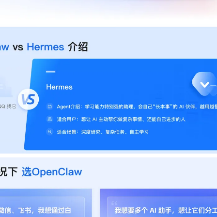
型
依托云原生高可用架构,实现Dify私有化部署
用1%尺寸在特定领域达到大模型90%以上效果
一个 AI 助手
超强辅助，Bol
即刻拥有 DeepSeek-R1 满血版
在企业官网、通讯软件中为客户提供 AI 客服
多种方案随心选，轻松解锁专属 DeepSeek