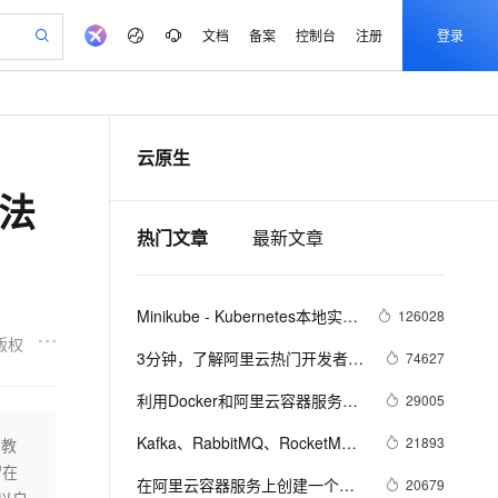
文档
备案
控制台
注册
登录
验
作计划
器
AI 活动
专业服务
服务伙伴合作计划
开发者社区
加入我们
产品动态
服务平台百炼
阿里云 OPC 创新助力计划
云原生
一站式生成采购清单，支持单品或批量购买
io：打造专属 AI 语音助手
S产品伙伴计划（繁花）
峰会
CS
造的大模型服务与应用开发平台
一句话生成原生可编辑精美 PPT 文稿
AI 生产力先锋
Al MaaS 服务伙伴赋能合作
域名
博文
Careers
至高可申请百万元
Qwen3.8-Max 模型上线
玩法
开启高性价比 AI 编程新体验
弹性可伸缩的云计算服务
Qwen-Audio-3.0-Realtime 端到端实时语音角色扮演
输入一句话想法, 轻松生成专业的 PPT
先锋实践拓展 AI 生产力的边界
Token 补贴，五大权
计划
海大会
伙伴信用分合作计划
商标
问答
社会招聘
热门文章
最新文章
益加速 OPC 成功
eek-V4-Pro
SS
一键部署幻兽帕鲁游戏服务器
飞天发布时刻
HOT
Open Search 向量检索版支
划
备案
电子书
校园招聘
pSeek-V4-Pro
视频创作，一键激活电商全链路生产力
稳定、安全、高性价比、高性能的云存储服务
一键购买专属联机服务器，轻松开启游戏
所见，即是所愿
持视频检索 Pipeline 功能
更多支持
划
公司注册
镜像站
视频生成
语音识别与合成
专属 QwenPaw
漫剧工坊：一站式动画创作平台
AI 实训营
HOT
应用身份服务 (IDaaS)
Minikube - Kubernetes本地实验
126028
合作伙伴培训与认证
划
上云迁移
站生成，高效打造优质广告素材
全接入的云上超级电脑
从聊天伙伴进化为能主动干活的本地数字员工
快速生产连贯的高质量长漫剧
从基础到进阶，Agent 创客手把手教你
OpenClaw 管理能力上线
环境
版权
lScope
我要反馈
e-1.1-T2V
Qwen3-TTS-Flash
3分钟，了解阿里云热门开发者工
74627
查询合作伙伴
n Alibaba Cloud ISV 合作
代维服务
建企业门户网站
10 分钟搭建微信、支付宝小程序
MaxCompute MaxFrame 提
具 Cloud Toolkit
畅细腻的高质量视频
离线语音合成大模型，多语言方言自适应，低延迟高稳定
创新加速
ope
利用Docker和阿里云容器服务轻
登录合作伙伴管理后台
我要建议
29005
站，无忧落地极速上线
以可视化方式快速构建移动和 PC 门户网站
国内短信简单易用，安全可靠，秒级触达，全球覆盖200+国家和地区。
高效部署网站，快速应用到小程序
供自动弹性内存功能
松搭建TensorFlow Serving集群
安全
我要投诉
e-1.1-I2V
Cosyvoice-V3-Flash
Kafka、RabbitMQ、RocketMQ
21893
调教
PolarDB
上云场景组合购
Milvus 弹性伸缩功能新增节
伴
消息中间件的对比—— 消息发送
留在
漫剧创作，剧本、分镜、视频高效生成
100%兼容MySQL、PostgreSQL，兼容Oracle，支持集中和分布式
覆盖90%+业务场景，专享组合折扣价
点支持范围
畅自然，细节丰富
高表现力语音合成大模型，语音克隆听感自然
VPN
在阿里云容器服务上创建一个
20679
性能