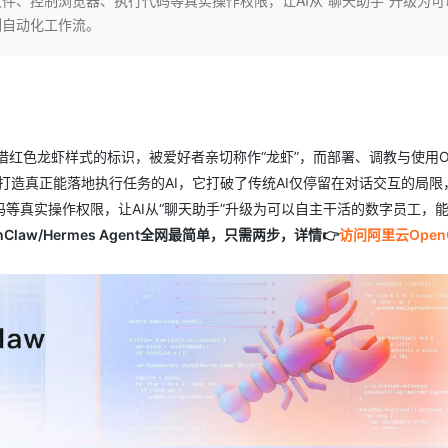
件、控制浏览器、执行代码等真实操作权限，让AI从“聊天助手”升级为可
服务生态伙伴
云工开物
企业应用
Works
Night Plan 支持 Qwen 3.8-Max
云原生大数据计算服务 MaxCompute
AI 办公
容器服务 Kub
NEW
列自动化工作流。
GLM-5.2
Wan2.7-T
Red Hat
30+ 款产品免费体验
Data Agent 驱动的一站式 Data+AI 开发治理平台
夜间 5 折，Qwen/Meoo/TokenPlan 客户专享
面向分析的企业级SaaS模式云数据仓库
AI智能应用
提供一站式管
科研合作
视觉 Coding、空间感知、多模态思考等全面升级
1M上下文，专为长程任务能力而生
ERP
堂（旗舰版）
SUSE
智能客服
CRM
防护产品
2个月
自动承接线索
建站小程序
OA 办公系统
AI 应用构建
大模型原生
凭借红色龙虾样式的标识，被爱好者亲切称作“龙虾”，而部署、调教与使用Ope
力提升
财税管理
模板建站
Qoder
大模型服务平台百炼-应用模版
HOT
NEW
念是打造真正能落地执行任务的AI，它打破了传统AI仅停留在对话交互的局限
面向真实软件
个人版上线、团队版降价；千问3.8-Max首发发尝鲜
丰富多元化的应用模版和解决方案
400电话
定制建站
等真实操作权限，让AI从“聊天助手”升级为可以自主干活的数字员工，
Claw/Hermes Agent全网最简单，只需两步，详情👉
访问阿里云OpenC
万有无界
大模型服务平台百炼-智能体
方案
广告营销
模板小程序
的模型效果
灵活可视化地构建企业级 Agent
定制小程序
秒悟
人工智能平台 PAI
APP 开发
云端极速 AI 
新一代 AI 视频生成模型，深度适配广告营销等场景
AI Native 的算法工程平台，一站式完成建模、训练、推理服务部署
建站系统
AI 应用
10分钟微调：让0.6B模型媲美235B模
多模态数据信