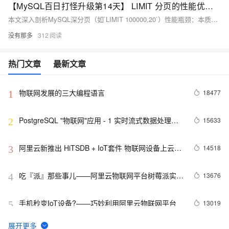
【MySQL百日打怪升级第14天】 LIMIT 分页的性能优化：深分页到底慢在哪？
本文深入剖析MySQL深分页（如`LIMIT 100000,20`）性能瓶颈：本质是OFFSET导致全量扫描与丢弃，页码越深，扫描行数线性增长。详解三种实战优化方案——游标分页（高效稳定，需有序唯一字段）、延迟关联（兼容OFFSET，索引覆盖减回表）、范围分页（极简但场景受限），并附EXPLAIN对比与避坑指南。（239字）
没有那多
312
热门文章
最新文章
物联网发展的三大编程语言
18477
1
PostgreSQL "物联网"应用 - 1 实时流式数据处理案
15633
2
例(万亿每天)
阿里云新推出 HiTSDB + IoT套件 物联网设备上云步
14518
3
入快车道
吃『派』那些事儿——阿里云物联网平台树莓派实战
13676
4
集锦
手机秒变IoT设备?——巧妙利用阿里云物联网平台
13019
5