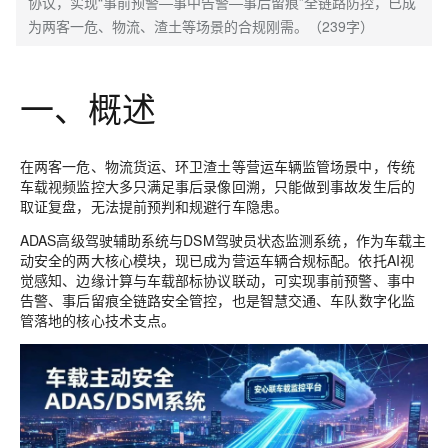
协议，实现“事前预警—事中告警—事后留痕”全链路防控，已成
为两客一危、物流、渣土等场景的合规刚需。（239字）
一、概述
在两客一危、物流货运、环卫渣土等营运车辆监管场景中，传统
车载视频监控大多只满足事后录像回溯，只能做到事故发生后的
取证复盘，无法提前预判和规避行车隐患。
ADAS高级驾驶辅助系统与DSM驾驶员状态监测系统，作为车载
主
动安全
的两大核心模块，现已成为营运车辆合规标配。依托AI视
觉感知、边缘计算与车载部标协议联动，可实现
事前预警、事中
告警、事后留痕
全链路安全管控，也是智慧交通、车队数字化监
管落地的核心技术支点。