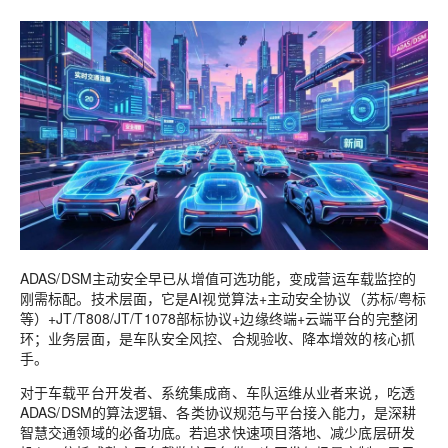
ADAS/DSM主动安全早已从增值可选功能，变成营运车载监控的
刚需标配。技术层面，它是AI视觉算法+主动安全协议（苏标/粤标
等）+JT/T808/JT/T1078部标协议+边缘终端+云端平台的完整闭
环；业务层面，是车队安全风控、合规验收、降本增效的核心抓
手。
对于车载平台开发者、系统集成商、车队运维从业者来说，吃透
ADAS/DSM的算法逻辑、各类协议规范与平台接入能力，是深耕
智慧交通领域的必备功底。若追求快速项目落地、减少底层研发