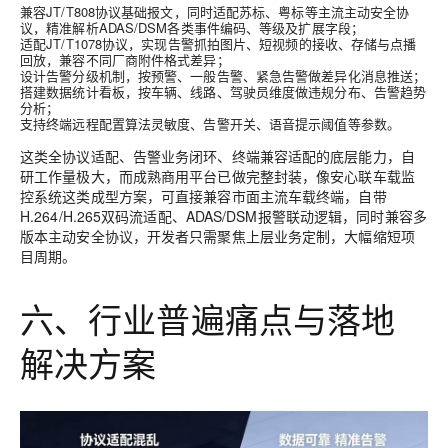
兼容JT/T808协议基础报文，同时适配苏标、粤标等主流主动安全协
议，精准解析ADAS/DSM各类事件编码、等级及扩展字段；
适配JT/T1078协议，实现告警抓拍图片、短视频的接收、存储与点播
回放，兼容不同厂商附件格式差异；
设计告警分级机制，按预警、一般告警、紧急告警做差异化消息推送；
搭建数据统计看板，按车辆、线路、驾驶员维度做违规分布、告警趋势
分析；
支持终端远程配置算法灵敏度、告警开关、语音提示阈值等参数。
这类全协议适配、告警业务闭环、终端兼容适配的底层能力，自
研工作量极大，而成熟商用平台已做完整封装，像安心联车载监
控系统这类成型方案，可直接兼容市面主流车载终端，自带
H.264/H.265双码流适配、ADAS/DSM报警联动逻辑，同时兼容多
版本主动安全协议，开发者只需聚焦上层业务定制，大幅缩短项
目周期。
六、行业普遍痛点与落地
解决方案