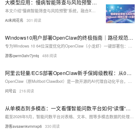
大模型应用：慢病智能筛查与风险预警：XGBoost+规则引擎+大模型全解析.106
本文介绍“慢病智能筛查与风险预警”系统，融合XGBoost（精准打分）、规则引擎（合规校验）和大模型（自然语言解读），实现高效、准确、可解释的高血压等慢病风险分级，提升基层诊疗效率与规范性。
AI未闻花名
301
Windows10用户部署OpenClaw的终极指南｜路径规范+权限配置+故障排查
专为Windows 10 64位深度优化的OpenClaw（小龙虾）一键部署包：免命令行、免环境配置，解压即装；内置全部依赖与28万Tokens，全程可视化操作；独家解决SmartScreen拦截、权限限制等Win10特有问题，新手也能一次成功“养虾”！
游客qwrm3ahr7jmtq
488
阿里云轻量/ECS部署OpenClaw新手保姆级教程：从0到1搭建专属AI助理全流程
OpenClaw（原Moltbot/Clawdbot）是一款开源的AI代理自动化平台，能通过自然语言调用浏览器、文件系统、远程服务器等工具，完成文档整理、数据采集、任务调度等自动化工作，是个人与团队提升效率的得力助手。2026年，阿里云提供轻量应用服务器、ECS云服务器两种主流部署方案，搭配官方预装镜像，彻底解决新手环境配置复杂、依赖冲突等难题，零基础用户也能快速搭建7×24小时稳定运行的OpenClaw服务。
问号云
216
从单模态到多模态：一文看懂智能问数平台如何“读懂”你的表格、文本和图
截至2026年5月，智能问数平台对表格、文本、图等多模态数据的处理已形成四类技术路线：预制SQL、Text2SQL+宽表、预制指标平台及本体语义层。后者在跨模态融合、泛化能力与准确率（闭卷95%+、开卷100%）上优势显著，但需前期语义治理投入；前三者适用固定场景，维护成本随业务扩张呈指数增长。选型关键不在技术优劣，而在匹配组织的数据复杂度、业务变化频率与治理能力。
游客avsawnkvmmxp6
330