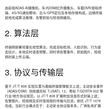
由前视ADAS AI摄像机、车内DSM红外摄像头、车载DVR/部标终
端、4G/5G通信模块、北斗/GPS定位及本地存储构成，边缘终端
就地完成算法推理、告警抓拍与短视频缓存。
2. 算法层
终端侧部署轻量化视觉算法，完成目标检测、人脸识别、行为姿
态估计，本地实时语音预警，同时将告警事件、抓拍图片、短视
频封装上传云端。
3. 协议与传输层
基于
JT/T 808
实现位置与基础终端管理报文上送；
主动安全事件
（ADAS/DSM）则依据苏标 T/JSATL 12、粤标 T/GDRTA 002 等
行业/地方协议规范
，以
JT/T 808 扩展附加信息
形式封装上送；
告警图片、短视频及实时音视频的传输与拉流，依托
JT/T 1078
完成。当前行业痛点在于：
主动安全协议版本多、厂商私有扩展