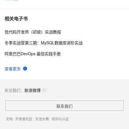
【直播回顾】小眯眼摄像头产品培训 - 物联网爆品推
12997
6
荐 - 88大促预告
塑云科技：性能突破，基于
12811
7
相关电子书
KafKa+OTS+MaxCompute 完成了一次物联网系统
技术重构
低代码开发师（初级）实战教程
一个简单算法可以帮助物联网,金融 用户 节约98%的
11189
8
数据存储成本 (PostgreSQL,Greenplum帮你做到)
冬季实战营第三期：MySQL数据库进阶实战
AliOS Things 3.0应用笔记：http client简单应用
10849
9
阿里巴巴DevOps 最佳实践手册
【阿里云IoT+YF3300】1.时代大背景下的阿里云IoT
9906
10
查看更多
物联网的现状和未来
关注我们：
新浪微博
联系我们
文档
|
开发者社区
|
天池大赛
|
培训与认证