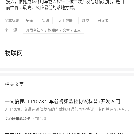
投入，依托成熟商用车载监控平台做二次开发与场景定制，是目
前性价比最高、风险最低的落地方式。
文章标签：
安全
算法
人工智能
监控
开发者
来 源：
开发者社区
>
物联网
>
文章
> 正文
物联网
相关文章
一文搞懂JTT1078：车载视频监控协议科普+开发入门
JTT1078是交通运输部发布的车载视频通信国标协议，专司营运车辆音视频传输与交互，与定位协议JTT808互补构成监控“骨架+神经”。支持实时视频、录像回放、语音对讲、云台控制及报警联动，统一行业标准，破除数据孤岛。本文用大白话详解其原理、核心功能与开发入门要点，助力新手快速上手。（239字）
安心联车载监控
475