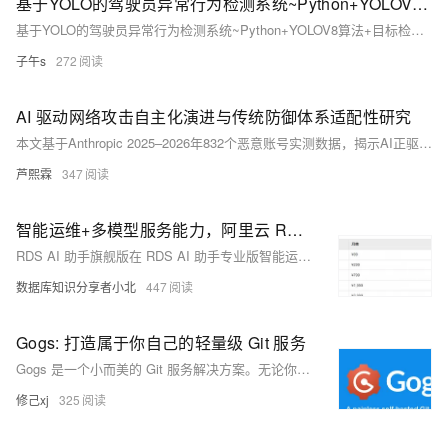
基于YOLO的驾驶员异常行为检测系统~Python+YOLOV8算法+目标检测+图像识别+人工智能
基于YOLO的驾驶员异常行为检测系统~Python+YOLOV8算法+目标检测+图像识别+人工智能
子午s
272
AI 驱动网络攻击自主化演进与传统防御体系适配性研究
本文基于Anthropic 2025–2026年832个恶意账号实测数据，揭示AI正驱动网络攻击从人工主导迈向全链路自主化：67%攻击者用AI筹备攻击，中高风险者占比由33%升至56%，AI已深度渗透后渗透阶段。研究指出MITRE ATT&CK等传统框架失效、防御体系滞后，并提出覆盖行为监测、框架迭代、权限管控、人员赋能的分层防御方案。（239字）
芦熙霖
347
智能运维+多模型服务能力，阿里云 RDS AI 助手旗舰版正式上线！
RDS AI 助手旗舰版在 RDS AI 助手专业版智能运维能力的基础上，提供灵活模型选择、智能模型路由、多模型灾备、API Key 集成等更自主可控、灵活便捷的模型服务，并支持纳管运维各类环境部署的数据库。
数据库知识分享者小北
447
Gogs: 打造属于你自己的轻量级 Git 服务
Gogs 是一个小而美的 Git 服务解决方案。无论你是想在个人服务器上搭建私有的代码仓库，还是为小团队提供一个轻量级的代码协作平台，Gogs 都是一个值得考虑的选择。
修己xj
325