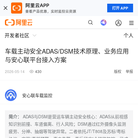
打开 APP
开发者社区
个人
车载主动安全ADAS/DSM技术原理、业务应用
与安心联平台接入方案
2026-05-14
430
版权
举报
安心联车载监控
简介：
ADAS与DSM是营运车辆主动安全核心：ADAS从前视感
知识别前撞、车道偏离、行人风险；DSM通过红外摄像头监测
疲劳、分神、抽烟等驾驶异常。二者依托JT/T808及苏标/粤标