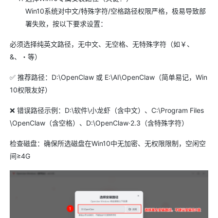
Win10系统对中文/特殊字符/空格路径权限严格，极易导致部
署失败，按以下要求设置：
必须选择纯英文路径，无中文、无空格、无特殊字符（如￥、
&、・等）
✅ 推荐路径：D:\OpenClaw 或 E:\AI\OpenClaw（简单易记，Win
10权限友好）
❌ 错误路径示例：D:\软件\小龙虾（含中文）、C:\Program Files
\OpenClaw（含空格）、D:\OpenClaw·2.3（含特殊字符）
检查磁盘：确保所选磁盘在Win10中无加密、无权限限制，空闲空
间≥4G