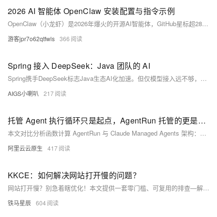
2026 AI 智能体 OpenClaw 安装配置与指令示例
OpenClaw（小龙虾）是2026年爆火的开源AI智能体，GitHub星标超28万！主打本地运行、零代码、全自动任务处理。本文提供Windows一键部署教程，全程可视化操作，10分钟搞定，新手无门槛，轻松拥有专属数字员工！
游客jpr7o62qtfwls
366
Spring 接入 DeepSeek：Java 团队的 AI
Spring携手DeepSeek标志Java生态AI化加速。但仅模型接入远不够，企业亟需一体化AI框架。向量空间JBoltAI应运而生：深度兼容Spring，支持DeepSeek等多模型，内置RAG、Agent编排、私有知识库等能力，助力Java团队高效落地企业级AI应用。（239字）
AIGS小喇叭
217
托管 Agent 执行循环只是起点，AgentRun 托管的更是企业 AI 生产全链路
本文对比分析函数计算 AgentRun 与 Claude Managed Agents 架构：二者均以 Agent/Environment/Session/Events 为核心，但 AgentRun 在模型自由、VPC 数据不出域、多语言代码解释器、浏览器自动化、统一凭证管理及 OpenTelemetry 可观测性等方面更具企业级优势。
阿里云云原生
417
KKCE：如何解决网站打开慢的问题？
网站打开慢？别急着瞎优化！本文提供一套零门槛、可复用的排查—解决—维护全流程：先用测速工具+浏览器调试精准定位慢因（服务器/资源/网络/本地），再针对性优化（升配、压缩图片、开CDN、配缓存），最后定期测速清理。小白也能3步提速，稳保秒开！（239字）
铁马星辰
604