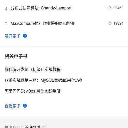
分布式快照算法: Chandy-Lamport
20462
4
MaxCompute执行作业慢的原因排查
19324
5
独家专访阿里集团副总裁贾扬清：我为什么选择加入
14948
6
阿里巴巴？
【玩转数据系列六】文本分析算法实现新闻自动分类
14940
7
相关电子书
低代码开发师（初级）实战教程
如何轮播 DataV 大屏
14229
8
冬季实战营第三期：MySQL数据库进阶实战
阿里数据仓库实践分享
13578
9
阿里巴巴DevOps 最佳实践手册
品《阿里巴巴大数据实践-大数据之路》一书(下)
13081
10
查看更多
关注我们：
新浪微博