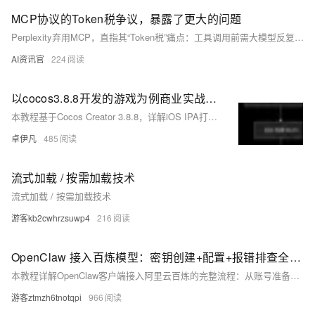
MCP协议的Token税争议，暴露了更大的问题
Perplexity弃用MCP，直指其“Token税”痛点：工具调用前需大模型反复推理，推高成本与延迟。本质是MCP重“连接”轻“执行”。行业正转向确定性指令（如AREE、JBoltAI融合方案），分层优化——决策用LLM，执行走直达，大幅降本增效。（239字）
AI资讯官
224
以cocos3.8.8开发的游戏为例商业实战项目举例cocos打包ios苹果安装包ipa完整详细教程-优雅草卓伊凡
本教程基于Cocos Creator 3.8.8，详解iOS IPA打包全流程：含环境配置（Xcode、Apple开发者账号）、构建面板设置（包名、屏幕方向、签名等）、Xcode工程配置、Archive归档及IPA导出，并附常见报错解决方案，理论+实操结合，助力开发者高效上架。
卓伊凡
485
流式加载 / 按需加载技术
流式加载 / 按需加载技术
游客kb2cwhrzsuwp4
216
OpenClaw 接入百炼模型：密钥创建+配置+报错排查全攻略
本教程详解OpenClaw客户端接入阿里云百炼的完整流程：从账号准备、API Key创建与保存，到客户端密钥配置、模型选择及连通测试，图文并茂，步骤清晰。涵盖自检清单与高频问题排查，助你快速稳定调用Qwen等百炼大模型。（239字）
游客ztmzh6tnotqpi
966