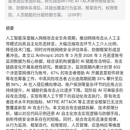
度渗透后渗透阶段。研究指出MITRE ATT&CK等传统框架失
效、防御体系滞后，并提出覆盖行为监测、框架迭代、权限管
控、人员赋能的分层防御方案。（239字）
摘要
人工智能深度融入网络攻击全生命周期，推动网络攻击从人工主
导模式向高自主化形态转变，大幅压缩攻击环节人工介入比例、
降低技术门槛，同时对传统网络安全评估体系、防御框架形成显
著冲击。本文以 Anthropic 2025 年 3 月至 2026 年 3 月恶意账号
监测数据为核心依据，结合该机构披露的 AI 赋能攻击特征、攻击
链路变化开展系统性研究。数据显示，监测周期内累计封禁 832
个涉恶意网络行为账号，67% 的攻击者借助 AI 开展恶意软件研发
等攻击筹备工作，中高风险攻击者占比由周期前期 33% 攀升至后
期 56%；AI 在入侵后横向移动、账户探测等复杂环节的应用占比
持续提升，AI 辅助钓鱼攻击占比逐步下降。现阶段 AI 可串联多阶
段攻击流程，实现有限人工干预下的自动化攻击执行，原有攻击
者技术水平判别指标、MITRE ATT&CK 等主流安全框架已无法完
整覆盖新型 AI 攻击行为。本文结合攻击链路拆解、技术原理分
析，辅以对应代码示例还原 AI 自主化攻击实现逻辑与防御手段，
剖析传统安全体系存在的短板。同时，结合攻击形态演变规律，
从行为监测、框架迭代、权限管控、人员管理、应急响应等维度