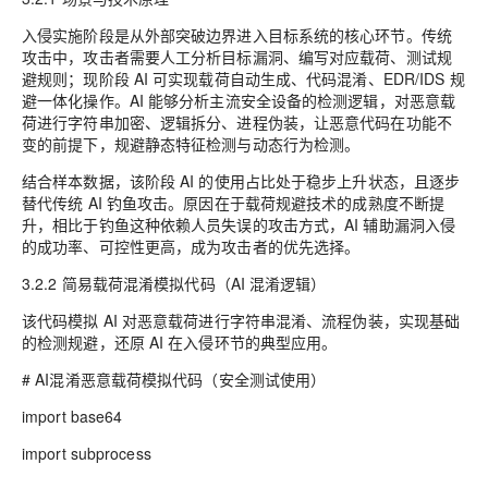
入侵实施阶段是从外部突破边界进入目标系统的核心环节。传统
攻击中，攻击者需要人工分析目标漏洞、编写对应载荷、测试规
避规则；现阶段 AI 可实现载荷自动生成、代码混淆、EDR/IDS 规
避一体化操作。AI 能够分析主流安全设备的检测逻辑，对恶意载
荷进行字符串加密、逻辑拆分、进程伪装，让恶意代码在功能不
变的前提下，规避静态特征检测与动态行为检测。
结合样本数据，该阶段 AI 的使用占比处于稳步上升状态，且逐步
替代传统 AI 钓鱼攻击。原因在于载荷规避技术的成熟度不断提
升，相比于钓鱼这种依赖人员失误的攻击方式，AI 辅助漏洞入侵
的成功率、可控性更高，成为攻击者的优先选择。
3.2.2 简易载荷混淆模拟代码（AI 混淆逻辑）
该代码模拟 AI 对恶意载荷进行字符串混淆、流程伪装，实现基础
的检测规避，还原 AI 在入侵环节的典型应用。
# AI混淆恶意载荷模拟代码（安全测试使用）
import base64
import subprocess