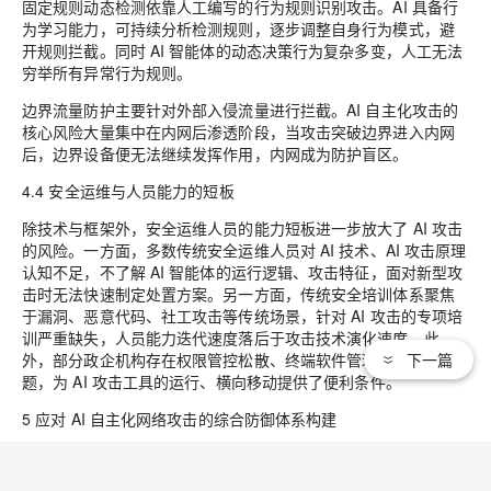
固定规则动态检测依靠人工编写的行为规则识别攻击。AI 具备行
为学习能力，可持续分析检测规则，逐步调整自身行为模式，避
开规则拦截。同时 AI 智能体的动态决策行为复杂多变，人工无法
穷举所有异常行为规则。
边界流量防护主要针对外部入侵流量进行拦截。AI 自主化攻击的
核心风险大量集中在内网后渗透阶段，当攻击突破边界进入内网
后，边界设备便无法继续发挥作用，内网成为防护盲区。
4.4 安全运维与人员能力的短板
除技术与框架外，安全运维人员的能力短板进一步放大了 AI 攻击
的风险。一方面，多数传统安全运维人员对 AI 技术、AI 攻击原理
认知不足，不了解 AI 智能体的运行逻辑、攻击特征，面对新型攻
击时无法快速制定处置方案。另一方面，传统安全培训体系聚焦
于漏洞、恶意代码、社工攻击等传统场景，针对 AI 攻击的专项培
训严重缺失，人员能力迭代速度落后于攻击技术演化速度。此
外，部分政企机构存在权限管控松散、终端软件管理混乱等问
下一篇
题，为 AI 攻击工具的运行、横向移动提供了便利条件。
5 应对 AI 自主化网络攻击的综合防御体系构建
结合前文攻击特征、传统体系短板，遵循 “事前预防、事中检测、
事后溯源” 的全生命周期防护思路，从安全框架迭代、技术防护升