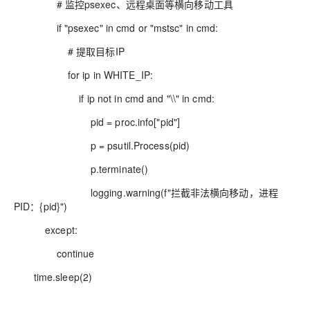
# 监控psexec、远程桌面等横向移动工具
if "psexec" in cmd or "mstsc" in cmd:
# 提取目标IP
for ip in WHITE_IP:
if ip not in cmd and "\\" in cmd:
pid = proc.info["pid"]
p = psutil.Process(pid)
p.terminate()
logging.warning(f"拦截非法横向移动，进程
PID：{pid}")
except:
continue
time.sleep(2)