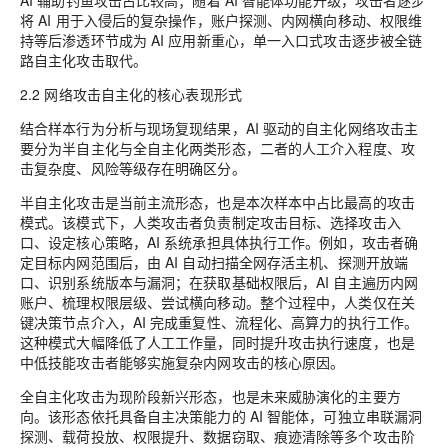
将 AI 用于入侵后的复杂操作，账户探测、内网横向移动、权限维
持等后渗透环节成为 AI 应用新重心，单一入口式攻击逐步被全链
路自主化攻击取代。
2.2 网络攻击自主化的核心表现形式
结合样本行为分析与现场复现结果，AI 驱动的自主化网络攻击主
要分为半自主化与全自主化两类形态，二者的人工介入程度、攻
击复杂度、风险等级存在明确区分。
半自主化攻击是当前主流形态，也是本次样本中占比最高的攻击
模式。该模式下，人类攻击者负责制定攻击目标、选择攻击入
口、设定核心策略，AI 系统承担具体执行工作。例如，攻击者确
定目标内网范围后，由 AI 自动扫描全网存活主机、探测开放端
口、识别系统版本与漏洞；在获取基础权限后，AI 自主遍历内网
账户、梳理权限层级、尝试横向移动。整个过程中，人类仅在关
键决策节点介入，AI 完成重复性、流程化、高算力的执行工作。
这种模式大幅降低了人工工作量，同时提升攻击执行速度，也是
中低技能攻击者能够实施复杂内网攻击的核心原因。
全自主化攻击为现阶段新兴形态，也是未来威胁演化的主要方
向。该形态依托具备自主决策能力的 AI 智能体，可独立串联漏洞
探测、载荷投放、权限提升、数据窃取、痕迹清除等多个攻击阶