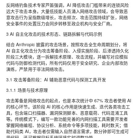
反网络钓鱼技术专家芦笛强调，AI 降低攻击门槛带来的连锁风险
远大于攻击本身。大量低技能人员涌入网络攻击领域，会导致恶
意攻击行为呈指数级增长，攻击频次、攻击范围持续扩张，网络
安全事件的处置压力会同步转移至政企机构与安全厂商。
3 AI 自主化攻击的技术形态、链路拆解与代码示例
结合 Anthropic 披露的攻击场景，按照攻击全生命周期划分，将
AI 自主化攻击分为攻击筹备阶段、入侵实施阶段、后渗透持久化
阶段三大模块，逐一拆解技术原理、攻击流程，并编写对应模拟
代码与防御检测代码，所有代码仅用于安全研究、企业内部攻防
演练，严禁用于非法网络攻击。
3.1 攻击筹备阶段：AI 辅助恶意代码与探测工具开发
3.1.1 场景与技术原理
攻击筹备是网络攻击的起点，也是本次统计中 67% 攻击者使用 AI
的核心环节。该阶段 AI 的核心作用是快速生成、迭代各类攻击工
具，包含端口扫描器、漏洞探测脚本、恶意载荷、代码混淆工具
等。传统模式下，编写一款功能完善的内网扫描工具需要开发者
掌握网络编程、协议分析、系统命令等多项技能，耗时数天；借
助代码类 AI，攻击者仅需输入自然语言需求，数分钟即可生成可
用代码，还可根据目标系统环境实时调整功能。