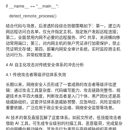
if __name__ == "__main__":
detect_remote_process()
结合代码与场景，后渗透阶段综合防御策略如下：第一，建立内
网远程访问白名单，仅允许指定主机、指定账户发起远程连接；
第二，全面禁用内网不必要的远程服务、IPC 共享，关闭横向移
动常用端口；第三，对内网主机的账户凭证进行加密保护，禁止
凭证明文存储；第四，部署内网安全审计系统，实时监控跨主机
访问行为、异常权限变更。
4 AI 自主化攻击对传统安全体系的冲击分析
4.1 传统攻击者等级评估体系失效
长期以来，网络安全人员形成了一套成熟的攻击者等级评估逻
辑：通过攻击工具复杂度、代码编写能力、攻击链路完整性、规
避技术水平四大维度，判断攻击者是入门个体、黑产团伙还是高
级威胁组织。这套评估体系是威胁预警、应急响应、风险定级的
重要依据，广泛应用于政企安全运维、网络安全监管等场景。
AI 技术的普及直接瓦解了这套体系。如前文所述，低技能攻击者
借助 AI 工具，可生成专业级别的扫描工具、恶意载荷，完成复杂
的内网横向移动操作，其攻击行为表现与高级威胁组织高度相