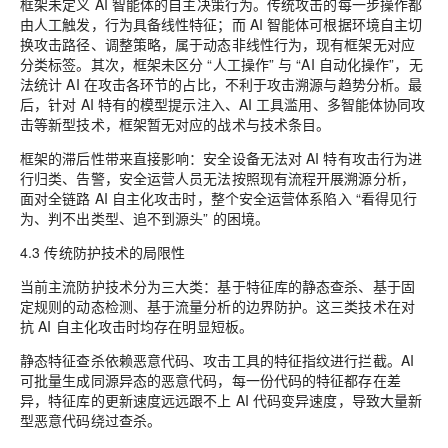
框架未定义 AI 智能体的自主决策行为。传统攻击的每一步操作都
由人工触发，行为具备线性特征；而 AI 智能体可根据环境自主切
换攻击路径、调整策略，属于动态非线性行为，现有框架无对应
分类标签。其次，框架未区分 “人工操作” 与 “AI 自动化操作”，无
法统计 AI 在攻击各环节的占比，不利于攻击溯源与趋势分析。最
后，针对 AI 特有的模型提示注入、AI 工具滥用、多智能体协同攻
击等新型技术，框架暂无对应的战术与技术条目。
框架的滞后性带来直接影响：安全设备无法对 AI 特有攻击行为进
行归类、告警，安全运营人员无法按照现有流程开展溯源分析，
面对全链路 AI 自主化攻击时，整个安全运营体系陷入 “看得见行
为、判不出类型、追不到源头” 的困境。
4.3 传统防护技术的局限性
当前主流防护技术分为三大类：基于特征库的静态查杀、基于固
定规则的动态检测、基于流量分析的边界防护。这三类技术在对
抗 AI 自主化攻击时均存在明显短板。
静态特征查杀依赖恶意代码、攻击工具的特征指纹进行拦截。AI
可批量生成同源异态的恶意代码，每一份代码的特征都存在差
异，特征库的更新速度远远跟不上 AI 代码变异速度，导致大量新
型恶意代码绕过查杀。