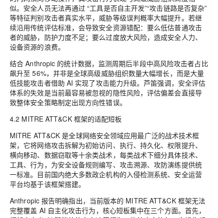
似。安全人员无法再通过 “工具是否自主开发”“攻击链路是否复杂”
等特征判别攻击者真实水平，威胁等级误判概率大幅提升。若继
续沿用传统评估标准，会导致安全资源错配：要么低估普通攻击
者的威胁，防护力度不足；要么过度放大风险，造成安全人力、
设备资源的浪费。
结合 Anthropic 的统计数据，监测周期后半段中高风险攻击者占比
飙升至 56%，并非是全球高级威胁组织数量大幅增长，而是大量
低技能攻击者借助 AI 实现了攻击能力升级。芦笛强调，安全评估
体系的失效是当前最容易被忽视的隐性风险，评估偏差会直接导
致整体安全策略制定出现方向性错误。
4.2 MITRE ATT&CK 框架的适配短板
MITRE ATT&CK 是全球网络安全领域应用最广泛的战术技术框
架，它将网络攻击拆解为初始访问、执行、持久化、权限提升、
横向移动、数据窃取等十余类战术，每类战术下细分具体技术、
工具、行为，为安全设备规则编写、攻击溯源、攻防演练提供统
一标准。目前国内绝大多数政企机构的入侵检测系统、安全运营
平台均基于该框架搭建。
Anthropic 报告明确指出，当前版本的 MITRE ATT&CK 框架无法
完整覆盖 AI 自主化攻击行为，核心短板集中在三个方面。首先，