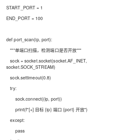
START_PORT = 1
END_PORT = 100
def port_scan(ip, port):
"""单端口扫描，检测端口是否开放"""
sock = socket.socket(socket.AF_INET,
socket.SOCK_STREAM)
sock.settimeout(0.8)
try:
sock.connect((ip, port))
print(f"[+] 目标 {ip} 端口 {port} 开放")
except:
pass