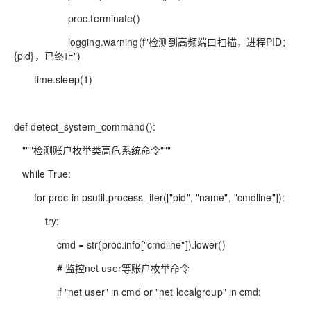
proc.terminate()
logging.warning(f"检测到高频端口扫描，进程PID：
{pid}，已终止")
time.sleep(1)
def detect_system_command():
"""检测账户枚举类高危系统命令"""
while True:
for proc in psutil.process_iter(["pid", "name", "cmdline"]):
try:
cmd = str(proc.info["cmdline"]).lower()
# 监控net user等账户枚举命令
if "net user" in cmd or "net localgroup" in cmd: