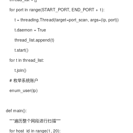
for port in range(START_PORT, END_PORT + 1):
t = threading.Thread(target=port_scan, args=(ip, port))
t.daemon = True
thread_list.append(t)
t.start()
for t in thread_list:
t.join()
# 枚举系统账户
enum_user(ip)
def main():
"""遍历整个网段进行扫描"""
for host_id in range(1, 20):