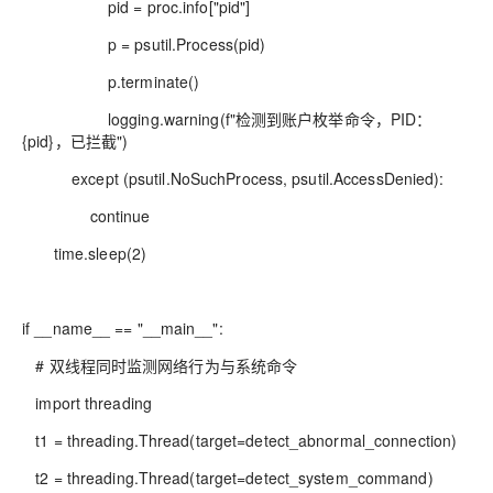
pid = proc.info["pid"]
p = psutil.Process(pid)
p.terminate()
logging.warning(f"检测到账户枚举命令，PID：
{pid}，已拦截")
except (psutil.NoSuchProcess, psutil.AccessDenied):
continue
time.sleep(2)
if __name__ == "__main__":
# 双线程同时监测网络行为与系统命令
import threading
t1 = threading.Thread(target=detect_abnormal_connection)
t2 = threading.Thread(target=detect_system_command)