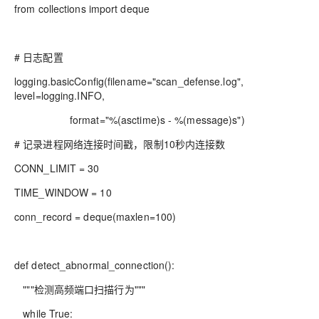
from collections import deque
# 日志配置
logging.basicConfig(filename="scan_defense.log",
level=logging.INFO,
format="%(asctime)s - %(message)s")
# 记录进程网络连接时间戳，限制10秒内连接数
CONN_LIMIT = 30
TIME_WINDOW = 10
conn_record = deque(maxlen=100)
def detect_abnormal_connection():
"""检测高频端口扫描行为"""
while True: