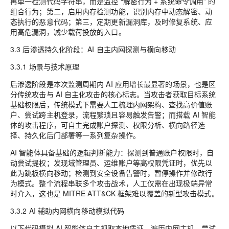
再单一检测代码字符串，而是监控 “解密行为 + 系统命令调用” 的
组合行为；第二，启用内存检测功能，识别内存中动态解密、动
态执行的恶意代码；第三，定期更新漏洞库，及时修复系统、应
用高危漏洞，减少载荷投放的入口。
3.3 后渗透持久化阶段：AI 自主内网探测与横向移动
3.3.1 场景与技术原理
后渗透阶段是本次监测周期内 AI 应用增长最显著的场景，也是区
分传统攻击与 AI 自主化攻击的核心标志。当攻击者获取目标系统
基础权限后，传统模式下需要人工梳理内网架构、查找高价值账
户、尝试跨主机登录，流程繁琐且容易触发告警；而搭载 AI 智能
体的攻击程序，可自主完成账户探测、权限分析、横向路径选
择、持久化后门部署等一系列复杂操作。
AI 智能体具备基础的逻辑判断能力：探测到普通账户权限时，自
动尝试提权；发现域管理员、运维账户等高权限凭证时，优先以
此为跳板横向移动；检测到安全设备告警时，暂停操作并修改行
为模式。整个流程串联多个攻击战术，人工仅需在出现极端异常
时介入，这也是 MITRE ATT&CK 框架难以覆盖的新型攻击模式。
3.3.2 AI 辅助内网横向移动模拟代码
以下代码模拟 AI 智能体自主抓取本地凭证、遍历内网主机、尝试