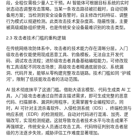
段，全程仅需极少量人工干预。AI 智能体可根据目标系统的实时
状态动态调整攻击策略，当某一条攻击路径被拦截时，自动切换
备用方案；当检测到安全设备告警时，自主修改代码特征、调整
行为模式以规避检测。此类攻击技术复杂度高、隐蔽性强，主要
被高级威胁组织使用，也是传统安全设备最难识别的攻击类型。
2.3 攻击者技术门槛的重构逻辑
在传统网络攻防体系中，攻击者的技术能力存在清晰分层。入门
级攻击者仅能使用现成恶意工具、钓鱼模板，无法自主开发代
码、调试攻击流程；进阶级攻击者具备基础编程能力，可修改现
有工具适配不同攻击场景；高级攻击者精通底层协议、系统漏
洞、代码开发，能够从零构建完整攻击链路。技术门槛如同 “护城
河”，限制了低技能攻击者的活动范围。
AI 技术彻底抹平了这道门槛。借助大语言模型、代码生成类 AI 工
具，入门级攻击者通过自然语言描述需求，即可生成完整的恶意
代码、扫描脚本、漏洞利用程序，无需掌握专业编程知识。同
时，AI 可针对主流杀毒软件、入侵检测系统（IDS）、终端检测与
响应系统（EDR）的检测规则，自动对代码进行混淆、加壳、逻
辑改写，实现检测规避。这就导致攻击者技术水平与攻击成果不
再强绑定，传统安全人员通过攻击工具、代码特征判别攻击者层
级的方法逐步失效，威胁评估工作难度显著增加。