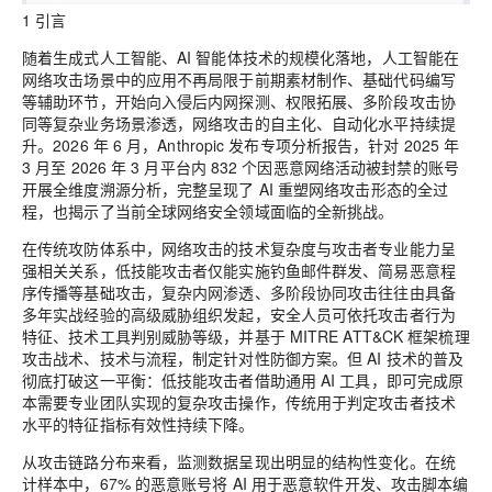
1 引言
随着生成式人工智能、AI 智能体技术的规模化落地，人工智能在
网络攻击场景中的应用不再局限于前期素材制作、基础代码编写
等辅助环节，开始向入侵后内网探测、权限拓展、多阶段攻击协
同等复杂业务场景渗透，网络攻击的自主化、自动化水平持续提
升。2026 年 6 月，Anthropic 发布专项分析报告，针对 2025 年
3 月至 2026 年 3 月平台内 832 个因恶意网络活动被封禁的账号
开展全维度溯源分析，完整呈现了 AI 重塑网络攻击形态的全过
程，也揭示了当前全球网络安全领域面临的全新挑战。
在传统攻防体系中，网络攻击的技术复杂度与攻击者专业能力呈
强相关关系，低技能攻击者仅能实施钓鱼邮件群发、简易恶意程
序传播等基础攻击，复杂内网渗透、多阶段协同攻击往往由具备
多年实战经验的高级威胁组织发起，安全人员可依托攻击者行为
特征、技术工具判别威胁等级，并基于 MITRE ATT&CK 框架梳理
攻击战术、技术与流程，制定针对性防御方案。但 AI 技术的普及
彻底打破这一平衡：低技能攻击者借助通用 AI 工具，即可完成原
本需要专业团队实现的复杂攻击操作，传统用于判定攻击者技术
水平的特征指标有效性持续下降。
从攻击链路分布来看，监测数据呈现出明显的结构性变化。在统
计样本中，67% 的恶意账号将 AI 用于恶意软件开发、攻击脚本编