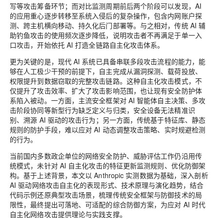
写等攻击筹备环节；而对比监测周期前后两个阶段可以发现，AI
的应用重心逐步转移至系统入侵后的复杂操作，包含内网账户探
测、跨主机横向移动、持久化后门部署等。与之相对，传统 AI 辅
助钓鱼攻击的使用频次逐步降低，说明攻击者不再满足于单一入
口攻击，开始依托 AI 打造全链路自主化攻击体系。
更为关键的是，现代 AI 系统已具备串联多段攻击流程的能力，能
够在人工极少干预的前提下，自主完成从漏洞探测、载荷投放、
权限提升到数据窃取的完整攻击链路。这种自主化攻击模式，不
仅提升了攻击效率、扩大了攻击影响范围，也让现有安全防护体
系陷入被动。一方面，主流安全框架对 AI 智能体自主决策、多攻
击阶段协同等新型行为缺乏定义与归类，安全设备无法精准识
别、溯源 AI 驱动的攻击行为；另一方面，传统基于特征库、静态
规则的防护手段，难以应对 AI 动态调整攻击策略、实时规避检测
的行为。
当前国内多数政企单位的网络安全防护、威胁评估工作仍沿用传
统模式，未针对 AI 自主化攻击的特征更新监测规则、优化防御架
构。基于上述背景，本文以 Anthropic 实测数据为基础，深入剖析
AI 驱动网络攻击自主化的表现形式、技术原理与演化趋势，结合
代码示例还原典型攻击场景，梳理传统安全框架与防御技术的局
限性，最终提出可落地、可适配的综合防御方案，为应对 AI 时代
自主化网络攻击提供理论与实践支撑。