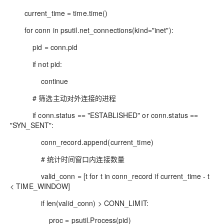
current_time = time.time()
for conn in psutil.net_connections(kind="inet"):
pid = conn.pid
if not pid:
continue
# 筛选主动对外连接的进程
if conn.status == "ESTABLISHED" or conn.status ==
"SYN_SENT":
conn_record.append(current_time)
# 统计时间窗口内连接数量
valid_conn = [t for t in conn_record if current_time - t
< TIME_WINDOW]
if len(valid_conn) > CONN_LIMIT:
proc = psutil.Process(pid)