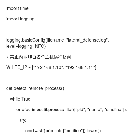
import time
import logging
logging.basicConfig(filename="lateral_defense.log",
level=logging.INFO)
# 禁止内网非白名单主机远程访问
WHITE_IP = ["192.168.1.10", "192.168.1.11"]
def detect_remote_process():
while True:
for proc in psutil.process_iter(["pid", "name", "cmdline"]):
try:
cmd = str(proc.info["cmdline"]).lower()