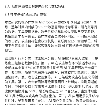
2 AI 赋能网络攻击的整体态势与数据特征
2.1 样本基础与核心统计数据
本次研究的核心样本为 Anthropic 在 2025 年 3 月至 2026 年 3
月一整年时间内封禁的832 个涉恶意网络行为账号，所有账号行
为数据、工具使用记录、攻击目标信息均经过脱敏与交叉验证，
具备统计学参考价值。该样本覆盖全球不同地区、不同技术层级
的攻击者，攻击目标包含政企机构、互联网企业、金融单位、科
研平台等多类主体，能够客观反映当前 AI 在网络攻击领域的应用
现状。
结合账号行为分类、攻击技术分级、AI 使用场景三大维度，可提
炼出三组核心数据特征。第一，AI 在攻击筹备环节渗透率极高，
全部样本中有 67% 的恶意账号主动使用 AI 工具开展攻击准备工
作，典型应用场景包括恶意代码编写、恶意软件功能迭代、漏洞
验证脚本开发、攻击流程规划等，AI 已经成为攻击者标配化的辅
助工具。第二，攻击者风险等级呈现明显上升趋势，监测周期前
半段，中风险及以上攻击者占比仅为 33%；进入周期后半段，该
比例大幅提升至 56%，增长幅度超过 20 个百分点，直观体现出
AI 工具持续放大攻击者的威胁能力。第三，AI 应用场景发生结构
性迁移，早期攻击者主要利用 AI 制作钓鱼文案、伪造虚假页面，
AI 辅助钓鱼攻击占比较高；随着 AI 智能体功能升级，攻击者逐步