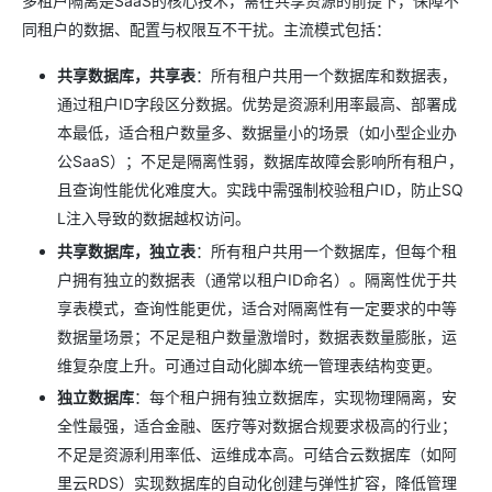
多租户隔离是SaaS的核心技术，需在共享资源的前提下，保障不
同租户的数据、配置与权限互不干扰。主流模式包括：
共享数据库，共享表
：所有租户共用一个数据库和数据表，
通过租户ID字段区分数据。优势是资源利用率最高、部署成
本最低，适合租户数量多、数据量小的场景（如小型企业办
公SaaS）；不足是隔离性弱，数据库故障会影响所有租户，
且查询性能优化难度大。实践中需强制校验租户ID，防止SQ
L注入导致的数据越权访问。
共享数据库，独立表
：所有租户共用一个数据库，但每个租
户拥有独立的数据表（通常以租户ID命名）。隔离性优于共
享表模式，查询性能更优，适合对隔离性有一定要求的中等
数据量场景；不足是租户数量激增时，数据表数量膨胀，运
维复杂度上升。可通过自动化脚本统一管理表结构变更。
独立数据库
：每个租户拥有独立数据库，实现物理隔离，安
全性最强，适合金融、医疗等对数据合规要求极高的行业；
不足是资源利用率低、运维成本高。可结合云数据库（如阿
里云RDS）实现数据库的自动化创建与弹性扩容，降低管理