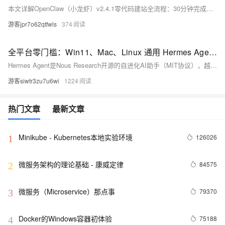
本文详解OpenClaw（小龙虾）v2.4.1零代码建站全流程：30分钟完成本地部署、AI对话生成HTML5静态网站（含HTML/CSS/JS）、本地调试及上线部署，全程离线安全、源码自主可控，小白也能轻松打造专业企业官网。（239字）
游客jpr7o62qtfwls
374
全平台零门槛：Win11、Mac、Linux 通用 Hermes Agent 安装教程
Hermes Agent是Nous Research开源的自进化AI助手（MIT协议），越用越懂你。支持多工具并行、自动记忆习惯，Python编写，v0.13.0版。兼容Win/macOS/Linux/Docker，国内用户可配清华镜像快速部署，需API密钥（如Kimi）。
游客siwtr3zu7u6wi
1224
热门文章
最新文章
Minikube - Kubernetes本地实验环境
126026
1
微服务架构的理论基础 - 康威定律
84575
2
微服务（Microservice）那点事
79370
3
Docker的Windows容器初体验
75188
4