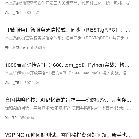
本文系统讲解现代软件开发三大关键环节：代码格式化（统一风格、提升可读性）、接口调试（精准验证、Mock协同）与文档生成（代码即文档、实时同步）。涵盖Python/Java/Go等主流语言工具推荐及CI/CD集成实践，助力零基础开发者高效入门、规避低级错误。（239字）
Alan_751
280
【微服务】微服务通信模式：同步（REST/gRPC）、异步（消息队列）
本文系统梳理微服务通信全体系：涵盖同步（REST/gRPC）与异步（消息队列）两大范式，深入解析原理、选型对比、治理实践及演进趋势，助你构建高可靠、松耦合、可观测的分布式通信架构。
来一杯热Java
613
1688商品详情API（1688.item_get）Python实战：构建B2B供应链数据中台
本文详解1688开放平台2.0官方API（`1688.item_get`）接入实战，涵盖HMAC-MD5签名算法、环境配置、Python完整代码及高频问题解决方案，助力企业构建稳定、合规的B2B供应链数据同步系统。
Alan_751
507
意图共鸣科技：AI记忆链的盲存——你的记忆，只有你能打开
你和AI的对话，平台真能“看不见”吗？意图共鸣科技推出“盲存”技术：数据本地加密后上传，密钥仅用户持有，云端仅存密文。平台变“数据保管员”，无法访问明文，隐私由架构保障而非承诺。用户完全掌控记忆——可查、可导、可删，跨设备同步同样安全。
XinIRP
350
VSPING 赋能网站测试，零门槛排查网站问题，新手也能轻松上手