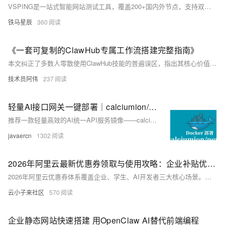
VSPING是一站式智能网站测试工具，覆盖200+国内外节点，支持双端测速、全协议连通性、DNS及域名污染检测。无需技术基础，输入网址一键测试，可视化报告让结果一目了然，助您零门槛规避上线风险，保障访问流畅与口碑。（239字）
铁马星辰
360
《一套可复制的ClawHub专属工作流搭建完整指南》
本文纠正了多数人零散使用ClawHub技能的普遍误区，指出其核心价值并非单个工具的能力，而是作为生产力编排平台实现技能自由组合。作者基于两个月的深度实测与二十多个专属工作流的搭建经验，系统分享了任务原子化拆分、技能专一性匹配、统一中间数据格式、主从架构调度等核心方法，并以每日行业早报自动化工作流为例展示落地效果。文章最终提出，技能组合的终极意义是将个人经验固化为可重复执行的流程，实现生产力的指数级提升。
技术员阿伟
237
轻量AI接口网关一键部署｜calciumion/new-api Windows/Linux Docker 部署全教程
推荐一款轻量高效的AI统一API服务镜像——calciumion/new-api，无需复杂配置，依托Docker即可一键极速部署。本文完整讲解Windows、Linux全环境部署流程，全程复制命令就能操作，纯新手也能快速落地，看完直接上手私有AI接口网关搭建。
javaercn
1302
2026年阿里云最新优惠券领取与使用攻略：企业补贴优惠券、学生无门槛优惠券、百炼先用后返券
2026年阿里云优惠券体系覆盖企业、学生、AI开发者三大核心场景。企业用户可申请迁云补贴和出海扶持（最高10万元），需通过官网活动页或商务经理办理；高校学生完成认证即可领取300元无门槛券，有效期1年，适用于全量公共云产品；百炼大模型用户参与按量达标返券，满20返20、满100返100、满200返200，有效降低AI开发成本。此外还有AI焕新季满减礼包、618/双11阶梯满减等不定期推出的优惠券。善用阿里云优惠券，结合身份精准领券，可实现上云与AI创新成本最优。
云小子来社区
570
企业静态网站快速搭建 用OpenClaw AI替代前端编程