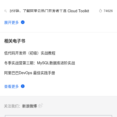
3分钟，了解阿里云热门开发者工具 Cloud Toolkit
74626
5
Docker学习路线图 (持续更新中)
61959
6
利用Zipkin对Spring Cloud应用进行服务追踪分析
56987
7
相关电子书
低代码开发师（初级）实战教程
基于Docker容器的，Jenkins、GitLab构建持续集成
48096
8
CI
冬季实战营第三期：MySQL数据库进阶实战
谈谈 Docker Volume 之权限管理（一）
43492
9
阿里巴巴DevOps 最佳实践手册
容器镜像服务 Docker镜像的基本使用
39003
10
查看更多
关注我们：
新浪微博