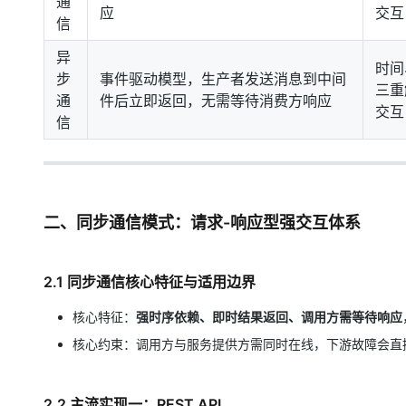
通
应
交互
信
异
时间
步
事件驱动模型，生产者发送消息到中间
三重
通
件后立即返回，无需等待消费方响应
交互
信
二、同步通信模式：请求-响应型强交互体系
2.1 同步通信核心特征与适用边界
核心特征：
强时序依赖、即时结果返回、调用方需等待响应
核心约束：调用方与服务提供方需同时在线，下游故障会直
2.2 主流实现一：REST API