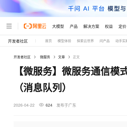
大模型
产品
解决方案
权益
定价
开发者社区
首页
模型体验
探索云世界
问产品
动手实
大模型
产品
解决方案
权益
定价
云市场
伙伴
服务
了解阿里云
精选产品
精选解决方案
普惠上云
产品定价
精选商城
成为销售伙伴
售前咨询
为什么选择阿里云
千问AI平台
开发者社区
微服务
文章
正文
了解云产品的定价详情
大模型服务平台百炼
千问办公，解锁你的工作
普惠上云 官方力荐
分销伙伴
在线服务
网站建设
什么是云计算
大
【微服务】微服务通信模式：
大模型服务与应用平台
企业级Agent产品，直接
云服务器38元/年起，超
咨询伙伴
多端小程序
技术领先
云上成本管理
售后服务
轻量应用服务器
Agency Agents：拥
官方推荐返现计划
大模型
精选产品
精选解决方案
Salesforce 国际版订阅
稳定可靠
（消息队列）
管理和优化成本
推荐新用户得奖励，单订单
销售伙伴合作计划
自助服务
友盟天域
安全合规
人工智能与机器学习
AI
文本生成
云数据库 RDS
HappyHorse 打造一
云工开物
无影生态合作计划
在线服务
观测云
分析师报告
高校专属算力普惠，学生认
计算
互联网应用开发
2026-04-22
624
发布于广东
Qwen3.8-Max
HOT
Salesforce On Alibaba C
工单服务
Tuya 物联网平台阿里云
研究报告与白皮书
人工智能平台 PAI
快速拥有专属 OpenClaw
大模
Consulting Partner 合
大数据
容器
智能体时代全能旗舰模型
免费试用
短信专区
一站式AI开发、训练和推
蓝凌 OA
AI 大模型销售与服务生
现代化应用