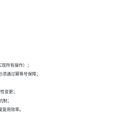
T实现所有操作）；
接口必须通过幂等号保障；
；
坏性变更；
机制；
连接复用效率。