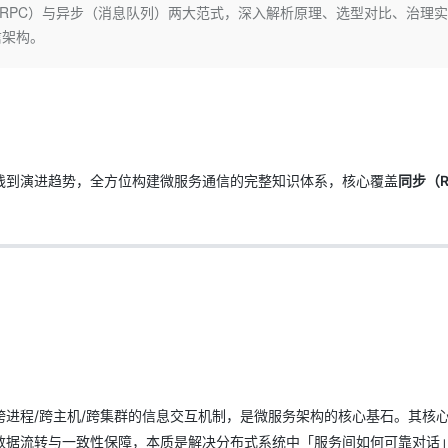
Deepseek-v4-pro
HappyHors
gRPC）与异步（消息队列）两大范式，深入解析原理、选型对比、治理
同享
万小智 AI 建站低至 15元/月
Qoder CN
AI 短剧/漫剧
云原生数据库 
快递物流查询
WordPress
成为服务伙
高校合作
信架构。
点，立即开启云上创新
覆盖公网/内网、递归/权威、移动APP等全场景解析服务
送.CN域名，送备案服务码
基于千问大模型等，支持代码智能生成、研发智能问答
AI助力短剧
态智能体模型
旗舰 MoE 大模型，百万上下文与顶尖推理能力
图生视频，流
Ubuntu
服务生态伙伴
云工开物
企业应用
Works
Night Plan 支持 Qwen 3.8-Max
云原生大数据计算服务 MaxCompute
AI 办公
容器服务 Kub
NEW
GLM-5.2
Wan2.7-T
Red Hat
30+ 款产品免费体验
Data Agent 驱动的一站式 Data+AI 开发治理平台
夜间 5 折，Qwen/Meoo/TokenPlan 客户专享
面向分析的企业级SaaS模式云数据仓库
AI智能应用
提供一站式管
科研合作
视觉 Coding、空间感知、多模态思考等全面升级
1M上下文，专为长程任务能力而生
ERP
堂（旗舰版）
SUSE
智能客服
CRM
防护产品
2个月
自动承接线索
建站小程序
践到演进趋势，全方位构建微服务通信的完整知识体系，核心覆盖
同步（R
OA 办公系统
AI 应用构建
大模型原生
力提升
财税管理
模板建站
Qoder
大模型服务平台百炼-应用模版
HOT
NEW
面向真实软件
个人版上线、团队版降价；千问3.8-Max首发发尝鲜
丰富多元化的应用模版和解决方案
400电话
定制建站
万有无界
大模型服务平台百炼-智能体
方案
广告营销
模板小程序
的模型效果
灵活可视化地构建企业级 Agent
定制小程序
秒悟
人工智能平台 PAI
APP 开发
云端极速 AI 
新一代 AI 视频生成模型，深度适配广告营销等场景
AI Native 的算法工程平台，一站式完成建模、训练、推理服务部署
建站系统
进程/跨主机/跨集群的信息交互机制，是微服务架构的核心基石。其核
数据流转与一致性保障，本质是解决分布式系统中「服务间如何可靠对话