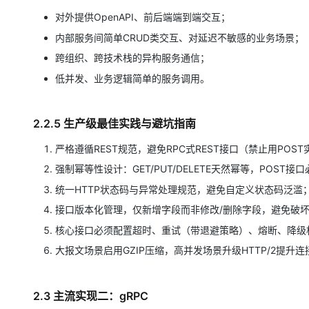
对外提供OpenAPI、前后端端到端交互；
内部服务间简单CRUD类交互、对延迟不敏感的业务场景；
跨组织、跨技术栈的异构服务通信；
低并发、业务逻辑简单的服务调用。
2.2.5 生产级最佳实践与避坑指南
严格遵循REST规范，避免RPC式REST接口（禁止用POS
强制幂等性设计：GET/PUT/DELETE天然幂等，POST
统一HTTP状态码与异常处理规范，避免自定义状态码泛滥
接口版本化管理，仅新增字段而非修改/删除字段，避免破
核心接口必须配置超时、重试（带退避策略）、熔断、降级
大报文场景启用GZIP压缩，高并发场景升级HTTP/2提升
2.3 主流实现二：gRPC