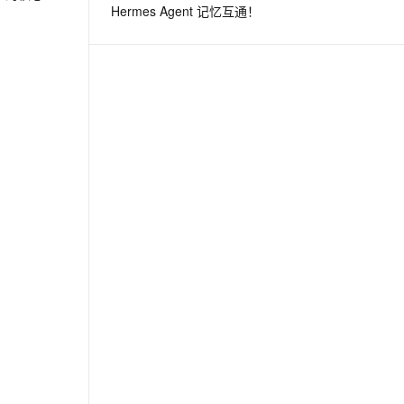
Hermes Agent 记忆互通！
息提取
与 AI 智能体进行实时音视频通话
从文本、图片、视频中提取结构化的属性信息
构建支持视频理解的 AI 音视频实时通话应用
t.diy 一步搞定创意建站
构建大模型应用的安全防护体系
通过自然语言交互简化开发流程,全栈开发支持
通过阿里云安全产品对 AI 应用进行安全防护