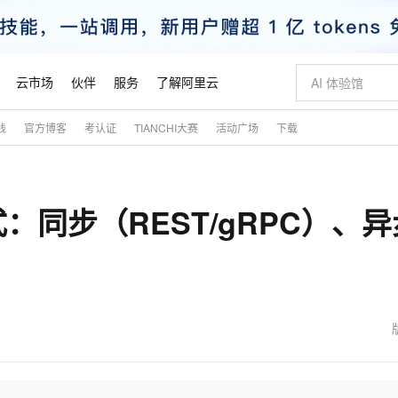
云市场
伙伴
服务
了解阿里云
践
官方博客
考认证
TIANCHI大赛
活动广场
下载
AI 特惠
数据与 API
成为产品伙伴
企业增值服务
最佳实践
价格计算器
AI 场景体
基础软件
产品伙伴合
阿里云认证
市场活动
配置报价
大模型
自助选配和估算价格
新方式
睿译宝，AI翻译排版一步到位
智启 AI 普惠权益
产品生态集成认证中心
企业支持计划
云上春晚
域名与网站
千问官方 MaaS 平台，为开发者和 Agent 而生，新用户赠送 1 亿 + tokens 额度
Qwen Aud
AI Coding
阿里云Maa
2026 阿里云
云服务器 E
为企业打
数据集
Windows
大模型认证
模型
NEW
NEW
同步（REST/gRPC）、异
交付可用成果
值低价云产品抢先购
上传文档即自动完成翻译和格式还原
至高享 1亿+免费 tokens，加速 Al 应用落地
提供智能易用的域名与建站服务
智能编程，一键
安全可靠、
产品生态伙伴
专家技术服务
云上奥运之旅
弹性计算合作
阿里云中企出
手机三要素
宝塔 Linux
全部认证
价格优势
有专属领域专家
GLM-5.2：长任务时代开源旗舰模型
阿里云 OPC 创新助力计划
千问大模型
即刻拥有 DeepS
AI 电商营销
对象存储 O
大模型
产品生态伙伴工作台
企业增值服务台
云栖战略参考
云存储合作计
云栖大会
身份实名认证
CentOS
训练营
推动算力普惠，释放技术红利
最高返9万
多领域专家智能体,一键组建 AI 虚拟交付团队
快速构建应用程序和网站，即刻迈出上云第一步
至高百万元 Token 补贴，加速一人公司成长
多元化、高性能、安全可靠的大模型服务
真正可用的 1M 上下文,一次完成代码全链路开发
轻松解锁专属 Dee
从图文生成到
云上的中国
数据库合作计
活动全景
短信
Docker
图片和
站式影视创作平台
Hermes Agent，打造自进化智能体
Token Plan 模型订阅计划
数字证书管理服务（原SSL证书）
5 分钟轻松部署
AI 广告创作
无影云电脑
企业成长
NEW
信息公告
看见新力量
云网络合作计
OCR 文字识别
JAVA
证享300元代金券
可视化编排打通从文字构思到成片全链路闭环
全托管，含MySQL、PostgreSQL、SQL Server、MariaDB多引擎
自主进化，持久记忆，越用越聪明
Qwen3.8-Max 首发尝鲜，限时加量 10 倍，夜间低至2折
实现全站HTTPS，呈现可信的WEB访问
图文、视频一
随时随地安
魔搭 Mode
Kimi-K3
HappyHors
NEW
loud
服务实践
官网公告
金融模力时刻
Salesforce O
版
发票查验
全能环境
Claude Code + GStack 打造工程团队
千问办公，限时限量积分加倍
Qoder
低代码高效构
AI 建站
短信服务
型
NEW
作计划
Kimi 最新旗舰模型，长程编程与推理利器
让文字生成流
计划
创新中心
魔搭 ModelSc
健康状态
理服务
让AI从“聊天伙伴”进化为能干活的“数字员工”
安装技能 GStack，拥有专属 AI 工程团队
你的AI工作搭子，覆盖日常办公高频场景
面向真实软件的智能体编程平台
0 代码专业建
客户案例
天气预报查询
操作系统
态合作计划