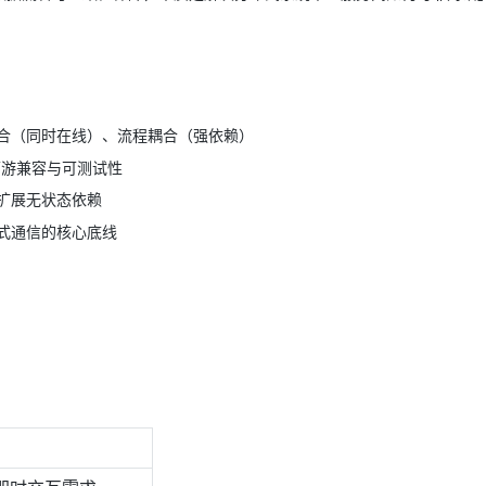
AI 应用
10分钟微调：让0.6B模型媲美235B模
多模态数据信
型
依托云原生高可用架构,实现Dify私有化部署
用1%尺寸在特定领域达到大模型90%以上效果
一个 AI 助手
超强辅助，Bol
合（同时在线）、流程耦合（强依赖）
即刻拥有 DeepSeek-R1 满血版
在企业官网、通讯软件中为客户提供 AI 客服
下游兼容与可测试性
多种方案随心选，轻松解锁专属 DeepSeek
扩展无状态依赖
式通信的核心底线