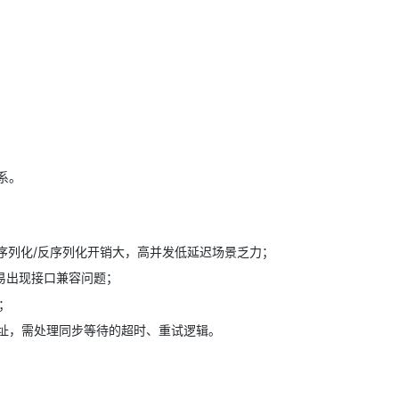
；
系。
SON序列化/反序列化开销大，高并发低延迟场景乏力；
易出现接口兼容问题；
；
址，需处理同步等待的超时、重试逻辑。