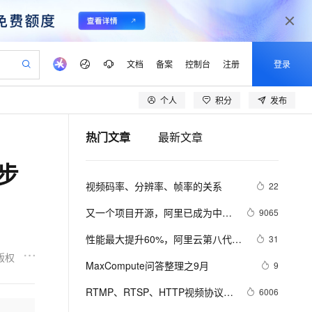
文档
备案
控制台
注册
登录
个人
积分
发布
验
作计划
器
AI 活动
专业服务
服务伙伴合作计划
开发者社区
加入我们
产品动态
服务平台百炼
阿里云 OPC 创新助力计划
热门文章
最新文章
一站式生成采购清单，支持单品或批量购买
io：打造专属 AI 语音助手
S产品伙伴计划（繁花）
峰会
CS
造的大模型服务与应用开发平台
一句话生成原生可编辑精美 PPT 文稿
AI 生产力先锋
Al MaaS 服务伙伴赋能合作
域名
博文
Careers
至高可申请百万元
Qwen3.8-Max 模型上线
步
开启高性价比 AI 编程新体验
弹性可伸缩的云计算服务
Qwen-Audio-3.0-Realtime 端到端实时语音角色扮演
输入一句话想法, 轻松生成专业的 PPT
先锋实践拓展 AI 生产力的边界
Token 补贴，五大权
计划
海大会
伙伴信用分合作计划
商标
问答
社会招聘
视频码率、分辨率、帧率的关系
22
益加速 OPC 成功
eek-V4-Pro
SS
一键部署幻兽帕鲁游戏服务器
飞天发布时刻
HOT
Open Search 向量检索版支
划
备案
电子书
校园招聘
pSeek-V4-Pro
视频创作，一键激活电商全链路生产力
稳定、安全、高性价比、高性能的云存储服务
一键购买专属联机服务器，轻松开启游戏
所见，即是所愿
持视频检索 Pipeline 功能
更多支持
又一个项目开源，阿里已成为中国
9065
划
公司注册
镜像站
视频生成
语音识别与合成
开源的关键力量？
专属 QwenPaw
漫剧工坊：一站式动画创作平台
AI 实训营
HOT
应用身份服务 (IDaaS)
性能最大提升60%，阿里云第八代企
31
合作伙伴培训与认证
划
上云迁移
站生成，高效打造优质广告素材
全接入的云上超级电脑
从聊天伙伴进化为能主动干活的本地数字员工
快速生产连贯的高质量长漫剧
从基础到进阶，Agent 创客手把手教你
OpenClaw 管理能力上线
业级实例ECS g8i正式上线
版权
lScope
我要反馈
e-1.1-T2V
Qwen3-TTS-Flash
MaxCompute问答整理之9月
9
查询合作伙伴
n Alibaba Cloud ISV 合作
代维服务
建企业门户网站
10 分钟搭建微信、支付宝小程序
MaxCompute MaxFrame 提
畅细腻的高质量视频
离线语音合成大模型，多语言方言自适应，低延迟高稳定
创新加速
RTMP、RTSP、HTTP视频协议详
ope
登录合作伙伴管理后台
6006
我要建议
站，无忧落地极速上线
以可视化方式快速构建移动和 PC 门户网站
国内短信简单易用，安全可靠，秒级触达，全球覆盖200+国家和地区。
高效部署网站，快速应用到小程序
供自动弹性内存功能
解（附：直播流地址、播放软件）