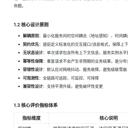
大模型解决方案
命题。
迁移与运维管理
快速部署 Dify，高效搭建 
专有云
1.2 核心设计原则
10 分钟在聊天系统中增加
解耦原则
：最小化服务间的空间耦合（地址感知）、时间耦
契约优先
：提前定义标准化的交互接口/消息格式，保障上
无状态设计
：单次请求包含所有上下文信息，服务实例水平
幂等性保障
：重复请求不会产生非预期的业务结果，是分布
容错性设计
：默认应对网络抖动、服务故障，避免级联雪崩
可观测性
：全链路可追踪、可监控、可排障
兼容性设计
：支持平滑升级，避免破坏性变更
1.3 核心评价指标体系
指标维度
核心说明