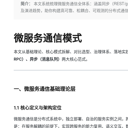
存储
天池大赛
Qwen3.7-Plus
简介：
本文系统梳理微服务通信全体系：涵盖同步（REST/
云解析DNS
解决方案免费试用 新老
电子合同
及演进趋势，助你构建高可靠、松耦合、可观测的分布式通
最高领取价值200元试用
能看、能想、能动手的多模
安全
网络与CDN
AI 算法大赛
畅捷通
大数据开发治理平台 Data
AI 产品 免费试用
网络
安全
云开发大赛
Qwen3-VL-Plus
Tableau 订阅
1亿+ 大模型 tokens 和 
可观测
入门学习赛
微服务通信模式
中间件
AI空中课堂在线直播课
云防火墙
140+云产品 免费试用
上云与迁云
云原生的云上边界网络安全
产品新客免费试用，最长1
数据库
生态解决方案
本文从基础理论、核心模式拆解、对比选型、治理体系、落地实
大模型服务
企业出海
大模型ACA认证体验
大数据计算
RPC）、异步（消息队列）
两大核心范式。
助力企业全员 AI 认知与能
行业生态解决方案
千问AI平台-Token Plan
政企业务
媒体服务
开发者生态解决方案
企业服务与云通信
千问AI平台-模型体验
AI 开发和 AI 应用解决
一、微服务通信基础理论层
在线体验全尺寸、多种模态
域名与网站
Happy 系列大模型
终端用户计算
1.1 核心定义与架构定位
Serverless
微服务通信是分布式系统中，独立部署、自治的服务实例之间，跨
是：在服务解耦的前提下，实现跨服务的能力复用、语义交互、
开发工具