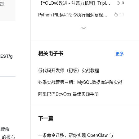
安全
【YOLOv8改进 - 注意力机制】Triplet 
我要投诉
e-1.1-I2V
Cosyvoice-V3-Flash
3
实践
PolarDB
上云场景组合购
Milvus 弹性伸缩功能新增节
伴
Attention：轻量有效的三元注意力
漫剧创作，剧本、分镜、视频高效生成
100%兼容MySQL、PostgreSQL，兼容Oracle，支持集中和分布式
覆盖90%+业务场景，专享组合折扣价
点支持范围
畅自然，细节丰富
高表现力语音合成大模型，语音克隆听感自然
VPN
Python PIL远程命令执行漏洞复现
11
(CVE-2017-8291 CVE-2017-8291)
ernetes 版 ACK
云聚AI 严选权益
AI 原生数据库服务发布
SSL 证书
新年快乐 ~
1
2V
Fun-ASR
，一键激活高效办公新体验
理容器应用的 K8s 服务
精选AI产品，从模型到应用全链提效
Agent 数据网关
文戏情感细腻自然，动作戏激烈拳拳到肉，实现更强表演能力
支持中英文自由切换，具备更强的噪声鲁棒性
堡垒机
50个优秀的名片设计作品欣赏
576
AI 用量加速计划
云原生数据库 PolarDB
防火墙
、识别商机，让客服更高效、服务更出色。
WebBrowser控件使用详解
新老同享，达量后返
Agentic Database 发布
3
相关电子书
更多
EST/g
主机安全
应用
低代码开发师（初级）实战教程
千问办公
NEW
AI 应用及服务市场
的智能体编程平台
一站式AI生产力平台
冬季实战营第三期：MySQL数据库进阶实战
AI 应用
伶鹊
阿里巴巴DevOps 最佳实践手册
企业级人与Agent协作平台，接入和调度多个数字员工
智能客服平台，对话机器人、对话分析、智能外呼
大模型
大模型服务平台百炼 - 全妙
自然语言处理
下一篇
应用创作平台
多模态内容创作工具，已接入 DeepSeek
数据标注
心使命
机器学习
一条命令迁移，帮你实现 OpenClaw 与
」的核心