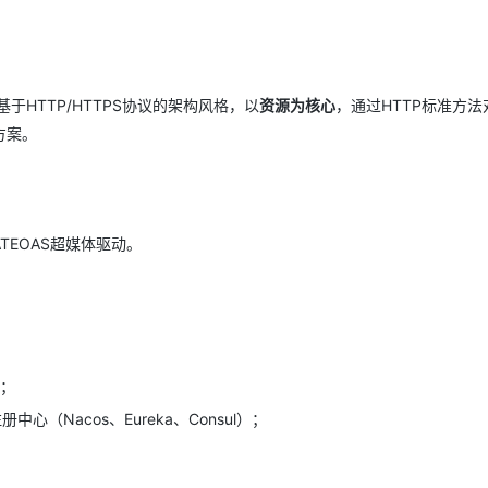
转移）是基于HTTP/HTTPS协议的架构风格，以
资源为核心
，通过HTTP标准方法
方案。
EOAS超媒体驱动。
p；
注册中心（Nacos、Eureka、Consul）；