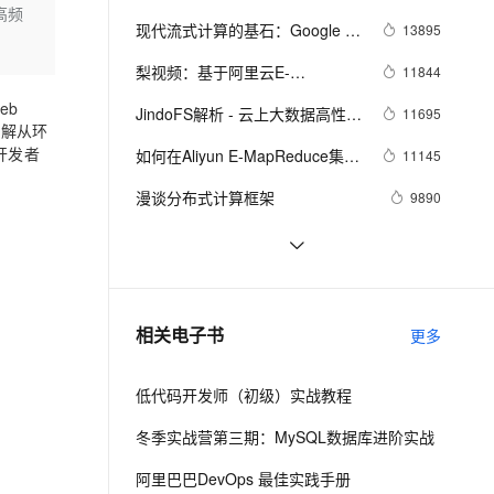
安全
我要投诉
e-1.1-I2V
Cosyvoice-V3-Flash
高频
Lamport
PolarDB
上云场景组合购
Milvus 弹性伸缩功能新增节
伴
现代流式计算的基石：Google 
13895
漫剧创作，剧本、分镜、视频高效生成
100%兼容MySQL、PostgreSQL，兼容Oracle，支持集中和分布式
覆盖90%+业务场景，专享组合折扣价
点支持范围
畅自然，细节丰富
高表现力语音合成大模型，语音克隆听感自然
VPN
DataFlow
梨视频：基于阿里云E-
11844
ernetes 版 ACK
云聚AI 严选权益
AI 原生数据库服务发布
SSL 证书
2V
Fun-ASR
MapReduce搭建视频推荐系统的
eb
，一键激活高效办公新体验
理容器应用的 K8s 服务
精选AI产品，从模型到应用全链提效
Agent 数据网关
JindoFS解析 - 云上大数据高性能
11695
实践
文戏情感细腻自然，动作戏激烈拳拳到肉，实现更强表演能力
支持中英文自由切换，具备更强的噪声鲁棒性
拆解从环
堡垒机
数据湖存储方案
AI 用量加速计划
开发者
如何在Aliyun E-MapReduce集群
云原生数据库 PolarDB
11145
防火墙
、识别商机，让客服更高效、服务更出色。
新老同享，达量后返
Agentic Database 发布
上使用Zeppelin和Hue
漫谈分布式计算框架
9890
主机安全
应用
阿里封神-大数据处理技术漫谈
9608
千问办公
NEW
AI 应用及服务市场
基于Spark Streaming 进行 
9321
的智能体编程平台
一站式AI生产力平台
MySQL Binlog 日志准实时传输
AI 应用
在 Apache Spark 中利用 
9051
伶鹊
相关电子书
更多
HyperLogLog 函数实现高级分析
企业级人与Agent协作平台，接入和调度多个数字员工
智能客服平台，对话机器人、对话分析、智能外呼
大模型
低代码开发师（初级）实战教程
大模型服务平台百炼 - 全妙
自然语言处理
应用创作平台
多模态内容创作工具，已接入 DeepSeek
冬季实战营第三期：MySQL数据库进阶实战
数据标注
机器学习
阿里巴巴DevOps 最佳实践手册