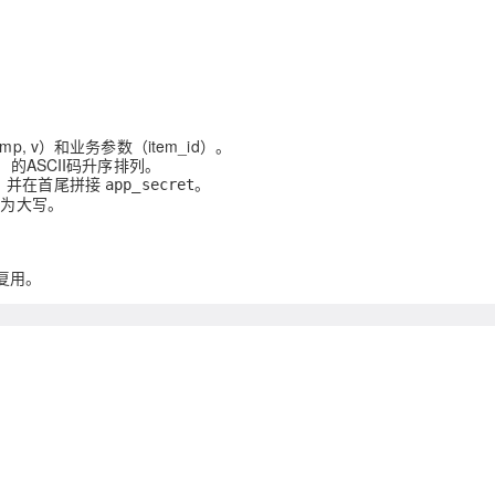
tamp, v）和业务参数（item_id）。
）的ASCII码升序排列。
，并在首尾拼接
。
app_secret
转为
大写
。
复用。