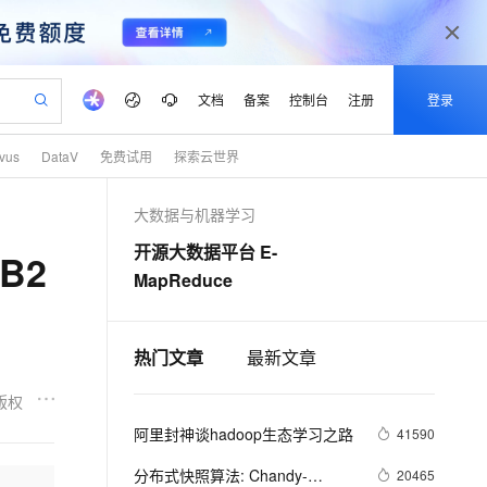
文档
备案
控制台
注册
登录
lvus
DataV
免费试用
探索云世界
验
作计划
器
AI 活动
专业服务
服务伙伴合作计划
开发者社区
加入我们
产品动态
服务平台百炼
阿里云 OPC 创新助力计划
大数据与机器学习
一站式生成采购清单，支持单品或批量购买
io：打造专属 AI 语音助手
S产品伙伴计划（繁花）
峰会
CS
造的大模型服务与应用开发平台
一句话生成原生可编辑精美 PPT 文稿
AI 生产力先锋
Al MaaS 服务伙伴赋能合作
域名
博文
Careers
至高可申请百万元
Qwen3.8-Max 模型上线
开源大数据平台 E-
B2
开启高性价比 AI 编程新体验
弹性可伸缩的云计算服务
Qwen-Audio-3.0-Realtime 端到端实时语音角色扮演
输入一句话想法, 轻松生成专业的 PPT
先锋实践拓展 AI 生产力的边界
Token 补贴，五大权
计划
海大会
伙伴信用分合作计划
商标
问答
社会招聘
MapReduce
益加速 OPC 成功
eek-V4-Pro
SS
一键部署幻兽帕鲁游戏服务器
飞天发布时刻
HOT
Open Search 向量检索版支
划
备案
电子书
校园招聘
pSeek-V4-Pro
视频创作，一键激活电商全链路生产力
稳定、安全、高性价比、高性能的云存储服务
一键购买专属联机服务器，轻松开启游戏
所见，即是所愿
持视频检索 Pipeline 功能
更多支持
划
公司注册
镜像站
视频生成
热门文章
语音识别与合成
最新文章
专属 QwenPaw
漫剧工坊：一站式动画创作平台
AI 实训营
HOT
应用身份服务 (IDaaS)
合作伙伴培训与认证
划
上云迁移
站生成，高效打造优质广告素材
全接入的云上超级电脑
从聊天伙伴进化为能主动干活的本地数字员工
快速生产连贯的高质量长漫剧
从基础到进阶，Agent 创客手把手教你
OpenClaw 管理能力上线
版权
lScope
我要反馈
e-1.1-T2V
Qwen3-TTS-Flash
查询合作伙伴
n Alibaba Cloud ISV 合作
代维服务
阿里封神谈hadoop生态学习之路
建企业门户网站
10 分钟搭建微信、支付宝小程序
41590
MaxCompute MaxFrame 提
畅细腻的高质量视频
离线语音合成大模型，多语言方言自适应，低延迟高稳定
创新加速
ope
登录合作伙伴管理后台
我要建议
站，无忧落地极速上线
以可视化方式快速构建移动和 PC 门户网站
国内短信简单易用，安全可靠，秒级触达，全球覆盖200+国家和地区。
高效部署网站，快速应用到小程序
供自动弹性内存功能
分布式快照算法: Chandy-
20465