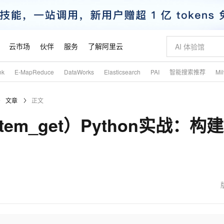
云市场
伙伴
服务
了解阿里云
nk
E-MapReduce
DataWorks
Elasticsearch
PAI
智能搜索推荐
Mi
AI 特惠
数据与 API
成为产品伙伴
企业增值服务
最佳实践
价格计算器
AI 场景体
基础软件
产品伙伴合
阿里云认证
市场活动
配置报价
大模型
文章
正文
自助选配和估算价格
新方式
睿译宝，AI翻译排版一步到位
智启 AI 普惠权益
产品生态集成认证中心
企业支持计划
云上春晚
域名与网站
千问官方 MaaS 平台，为开发者和 Agent 而生，新用户赠送 1 亿 + tokens 额度
Qwen Aud
AI Coding
阿里云Maa
2026 阿里云
云服务器 E
为企业打
数据集
Windows
大模型认证
模型
NEW
NEW
item_get）Python实战：构建
交付可用成果
值低价云产品抢先购
上传文档即自动完成翻译和格式还原
至高享 1亿+免费 tokens，加速 Al 应用落地
提供智能易用的域名与建站服务
智能编程，一键
安全可靠、
产品生态伙伴
专家技术服务
云上奥运之旅
弹性计算合作
阿里云中企出
手机三要素
宝塔 Linux
全部认证
价格优势
有专属领域专家
GLM-5.2：长任务时代开源旗舰模型
阿里云 OPC 创新助力计划
千问大模型
即刻拥有 DeepS
AI 电商营销
对象存储 O
大模型
产品生态伙伴工作台
企业增值服务台
云栖战略参考
云存储合作计
云栖大会
身份实名认证
CentOS
训练营
推动算力普惠，释放技术红利
最高返9万
多领域专家智能体,一键组建 AI 虚拟交付团队
快速构建应用程序和网站，即刻迈出上云第一步
至高百万元 Token 补贴，加速一人公司成长
多元化、高性能、安全可靠的大模型服务
真正可用的 1M 上下文,一次完成代码全链路开发
轻松解锁专属 Dee
从图文生成到
云上的中国
数据库合作计
活动全景
短信
Docker
图片和
站式影视创作平台
Hermes Agent，打造自进化智能体
Token Plan 模型订阅计划
数字证书管理服务（原SSL证书）
5 分钟轻松部署
AI 广告创作
无影云电脑
企业成长
NEW
信息公告
看见新力量
云网络合作计
OCR 文字识别
JAVA
证享300元代金券
可视化编排打通从文字构思到成片全链路闭环
全托管，含MySQL、PostgreSQL、SQL Server、MariaDB多引擎
自主进化，持久记忆，越用越聪明
Qwen3.8-Max 首发尝鲜，限时加量 10 倍，夜间低至2折
实现全站HTTPS，呈现可信的WEB访问
图文、视频一
随时随地安
魔搭 Mode
Kimi-K3
HappyHors
NEW
loud
服务实践
官网公告
金融模力时刻
Salesforce O
版
发票查验
全能环境
Claude Code + GStack 打造工程团队
千问办公，限时限量积分加倍
Qoder
低代码高效构
AI 建站
短信服务
型
NEW
作计划
Kimi 最新旗舰模型，长程编程与推理利器
让文字生成流
计划
创新中心
魔搭 ModelSc
健康状态
理服务
让AI从“聊天伙伴”进化为能干活的“数字员工”
安装技能 GStack，拥有专属 AI 工程团队
你的AI工作搭子，覆盖日常办公高频场景
面向真实软件的智能体编程平台
0 代码专业建
客户案例
天气预报查询
操作系统
态合作计划