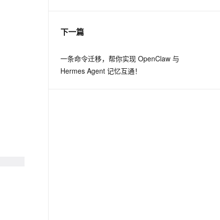
息提取
与 AI 智能体进行实时音视频通话
下一篇
从文本、图片、视频中提取结构化的属性信息
构建支持视频理解的 AI 音视频实时通话应用
t.diy 一步搞定创意建站
构建大模型应用的安全防护体系
一条命令迁移，帮你实现 OpenClaw 与
通过自然语言交互简化开发流程,全栈开发支持
通过阿里云安全产品对 AI 应用进行安全防护
Hermes Agent 记忆互通！