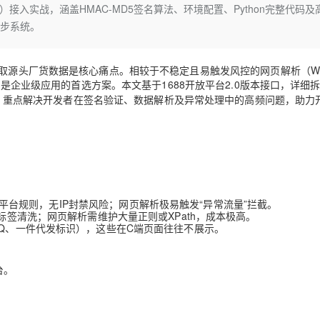
Deepseek-v4-pro
HappyHors
m_get`）接入实战，涵盖HMAC-MD5签名算法、环境配置、Python完整代码及
同享
万小智 AI 建站低至 15元/月
Qoder CN
AI 短剧/漫剧
云原生数据库 
快递物流查询
WordPress
成为服务伙
高校合作
同步系统。
点，立即开启云上创新
覆盖公网/内网、递归/权威、移动APP等全场景解析服务
送.CN域名，送备案服务码
基于千问大模型等，支持代码智能生成、研发智能问答
AI助力短剧
态智能体模型
旗舰 MoE 大模型，百万上下文与顶尖推理能力
图生视频，流
Ubuntu
服务生态伙伴
云工开物
企业应用
Works
Night Plan 支持 Qwen 3.8-Max
云原生大数据计算服务 MaxCompute
AI 办公
容器服务 Kub
NEW
GLM-5.2
Wan2.7-T
Red Hat
取源头厂货数据是核心痛点。相较于不稳定且易触发风控的网页解析（W
30+ 款产品免费体验
Data Agent 驱动的一站式 Data+AI 开发治理平台
夜间 5 折，Qwen/Meoo/TokenPlan 客户专享
面向分析的企业级SaaS模式云数据仓库
AI智能应用
提供一站式管
科研合作
视觉 Coding、空间感知、多模态思考等全面升级
1M上下文，专为长程任务能力而生
是企业级应用的首选方案。本文基于1688开放平台2.0版本接口，详细
ERP
堂（旗舰版）
SUSE
智能客服
全流程，重点解决开发者在签名验证、数据解析及异常处理中的高频问题，助力
CRM
防护产品
2个月
自动承接线索
建站小程序
OA 办公系统
AI 应用构建
大模型原生
力提升
财税管理
模板建站
Qoder
大模型服务平台百炼-应用模版
HOT
NEW
面向真实软件
个人版上线、团队版降价；千问3.8-Max首发发尝鲜
丰富多元化的应用模版和解决方案
400电话
定制建站
证，符合平台规则，无IP封禁风险；网页解析极易触发“异常流量”拦截。
万有无界
大模型服务平台百炼-智能体
方案
广告营销
模板小程序
L标签清洗；网页解析需维护大量正则或XPath，成本极高。
OQ、一件代发标识），这些在C端页面往往不展示。
的模型效果
灵活可视化地构建企业级 Agent
定制小程序
秒悟
人工智能平台 PAI
APP 开发
台。
云端极速 AI 
新一代 AI 视频生成模型，深度适配广告营销等场景
AI Native 的算法工程平台，一站式完成建模、训练、推理服务部署
。
建站系统