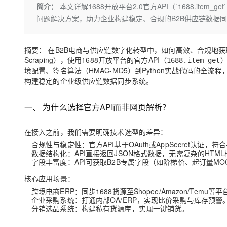
存储
天池大赛
Qwen3.7-Plus
简介：
本文详解1688开放平台2.0官方API（`1688.ite
云解析DNS
解决方案免费试用 新老
电子合同
问题解决方案，助力企业构建稳定、合规的B2B供应链数据
最高领取价值200元试用
能看、能想、能动手的多模
安全
网络与CDN
AI 算法大赛
畅捷通
大数据开发治理平台 Data
AI 产品 免费试用
网络
安全
云开发大赛
Qwen3-VL-Plus
Tableau 订阅
摘要：
在B2B电商与供应链数字化转型中，如何高效、合规地获
1亿+ 大模型 tokens 和 
Scraping），使用1688开放平台的官方API（
可观测
入门学习赛
）
1688.item_get
中间件
AI空中课堂在线直播课
云防火墙
140+云产品 免费试用
境配置、签名算法（HMAC-MD5）到Python实战代码的
上云与迁云
构建稳定的企业级供应链数据同步系统。
云原生的云上边界网络安全
产品新客免费试用，最长1
数据库
生态解决方案
大模型服务
企业出海
大模型ACA认证体验
大数据计算
一、 为什么选择官方API而非网页解析？
助力企业全员 AI 认知与能
行业生态解决方案
千问AI平台-Token Plan
政企业务
媒体服务
在接入之前，我们需要明确技术选型的差异：
开发者生态解决方案
合规性与稳定性
：官方API基于OAuth或AppSecret认
企业服务与云通信
千问AI平台-模型体验
AI 开发和 AI 应用解决
数据结构化
：API直接返回JSON格式数据，无需复杂的HTM
字段丰富度
：API可获取B2B专属字段（如阶梯价、起订量M
在线体验全尺寸、多种模态
域名与网站
核心应用场景
：
Happy 系列大模型
终端用户计算
跨境电商ERP
：同步1688货源至Shopee/Amazon/Temu等平
企业采购系统
：打通内部OA/ERP，实现比价采购与库存预警
Serverless
分销选品系统
：构建私有货源库，实现一键铺货。
开发工具