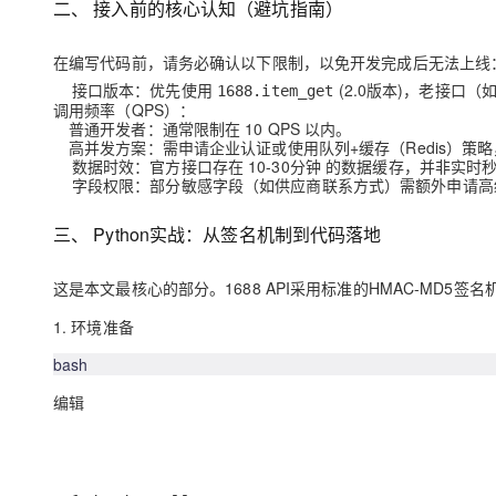
二、 接入前的核心认知（避坑指南）
大模型解决方案
迁移与运维管理
快速部署 Dify，高效搭建 
在编写代码前，请务必确认以下限制，以免开发完成后无法上线
专有云
接口版本
：优先使用
(2.0版本)，老接口（
1688.item_get
调用频率（QPS）
：
普通开发者：通常限制在
10 QPS
以内。
10 分钟在聊天系统中增加
高并发方案：需申请企业认证或使用队列+缓存（Redis）策
数据时效
：官方接口存在
10-30分钟
的数据缓存，并非实时秒
字段权限
：部分敏感字段（如供应商联系方式）需额外申请高
三、 Python实战：从签名机制到代码落地
这是本文最核心的部分。1688 API采用标准的
HMAC-MD5
签名
1. 环境准备
bash
编辑