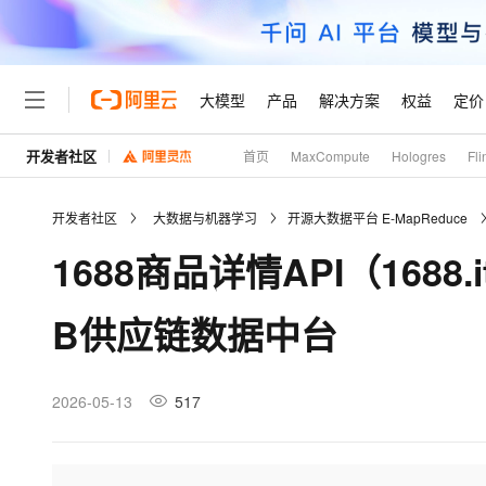
大模型
产品
解决方案
权益
定价
开发者社区
首页
MaxCompute
Hologres
Fli
大模型
产品
解决方案
权益
定价
云市场
伙伴
服务
了解阿里云
精选产品
精选解决方案
普惠上云
产品定价
精选商城
成为销售伙伴
售前咨询
为什么选择阿里云
千问AI平台
开发者社区
大数据与机器学习
开源大数据平台 E-MapReduce
了解云产品的定价详情
大模型服务平台百炼
千问办公，解锁你的工作
普惠上云 官方力荐
分销伙伴
在线服务
网站建设
什么是云计算
大
1688商品详情API（1688.
大模型服务与应用平台
企业级Agent产品，直接
云服务器38元/年起，超
咨询伙伴
多端小程序
技术领先
云上成本管理
售后服务
轻量应用服务器
Agency Agents：拥
官方推荐返现计划
大模型
精选产品
精选解决方案
Salesforce 国际版订阅
稳定可靠
B供应链数据中台
管理和优化成本
推荐新用户得奖励，单订单
销售伙伴合作计划
自助服务
友盟天域
安全合规
人工智能与机器学习
AI
文本生成
云数据库 RDS
HappyHorse 打造一
云工开物
无影生态合作计划
在线服务
观测云
分析师报告
高校专属算力普惠，学生认
计算
互联网应用开发
2026-05-13
517
Qwen3.8-Max
HOT
Salesforce On Alibaba C
工单服务
Tuya 物联网平台阿里云
研究报告与白皮书
人工智能平台 PAI
快速拥有专属 OpenClaw
大模
Consulting Partner 合
大数据
容器
智能体时代全能旗舰模型
免费试用
短信专区
一站式AI开发、训练和推
蓝凌 OA
AI 大模型销售与服务生
现代化应用