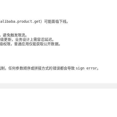
AI 应用
10分钟微调：让0.6B模型媲美235B模
多模态数据信
：
型
依托云原生高可用架构,实现Dify私有化部署
如
）可能面临下线。
alibaba.product.get
用1%尺寸在特定领域达到大模型90%以上效果
一个 AI 助手
超强辅助，Bol
略，避免触发限流。
即刻拥有 DeepSeek-R1 满血版
在企业官网、通讯软件中为客户提供 AI 客服
级更新，业务设计上需容忍延迟。
多种方案随心选，轻松解锁专属 DeepSeek
级权限，普通应用仅能获取公开数据。
机制，任何参数顺序或拼接方式的错误都会导致
。
sign error