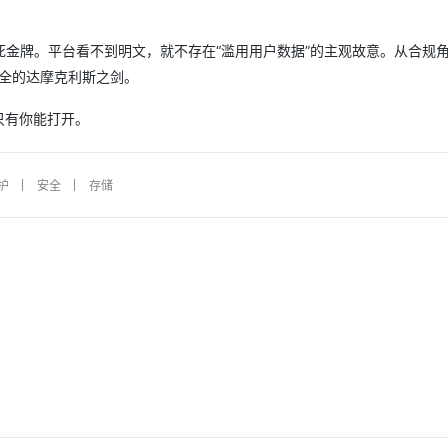
金牌。平台看不到明文，就不存在“滥用用户数据”的主观故意。从合规
AI 应用
10分钟微调：让0.6B模型媲美235B模
多模态数据信
型
依托云原生高可用架构,实现Dify私有化部署
安全的达摩克利斯之剑。
用1%尺寸在特定领域达到大模型90%以上效果
一个 AI 助手
超强辅助，Bol
只有你能打开。
即刻拥有 DeepSeek-R1 满血版
在企业官网、通讯软件中为客户提供 AI 客服
多种方案随心选，轻松解锁专属 DeepSeek
护
安全
存储