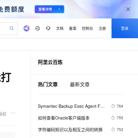
文档
备案
控制台
注册
登录
验
作计划
器
AI 活动
专业服务
服务伙伴合作计划
开发者社区
加入我们
产品动态
服务平台百炼
阿里云 OPC 创新助力计划
阿里云百炼
一站式生成采购清单，支持单品或批量购买
io：打造专属 AI 语音助手
S产品伙伴计划（繁花）
峰会
CS
造的大模型服务与应用开发平台
一句话生成原生可编辑精美 PPT 文稿
AI 生产力先锋
Al MaaS 服务伙伴赋能合作
域名
博文
Careers
至高可申请百万元
Qwen3.8-Max 模型上线
能打
开启高性价比 AI 编程新体验
弹性可伸缩的云计算服务
Qwen-Audio-3.0-Realtime 端到端实时语音角色扮演
输入一句话想法, 轻松生成专业的 PPT
先锋实践拓展 AI 生产力的边界
Token 补贴，五大权
计划
海大会
伙伴信用分合作计划
商标
问答
社会招聘
热门文章
最新文章
益加速 OPC 成功
eek-V4-Pro
SS
一键部署幻兽帕鲁游戏服务器
飞天发布时刻
HOT
Open Search 向量检索版支
划
备案
电子书
校园招聘
pSeek-V4-Pro
视频创作，一键激活电商全链路生产力
稳定、安全、高性价比、高性能的云存储服务
一键购买专属联机服务器，轻松开启游戏
所见，即是所愿
持视频检索 Pipeline 功能
更多支持
划
公司注册
镜像站
视频生成
语音识别与合成
专属 QwenPaw
漫剧工坊：一站式动画创作平台
AI 实训营
HOT
应用身份服务 (IDaaS)
Symantec Backup Exec Agent For 
764
合作伙伴培训与认证
划
上云迁移
站生成，高效打造优质广告素材
全接入的云上超级电脑
从聊天伙伴进化为能主动干活的本地数字员工
快速生产连贯的高质量长漫剧
从基础到进阶，Agent 创客手把手教你
OpenClaw 管理能力上线
Linux防火墙问题
版权
lScope
我要反馈
e-1.1-T2V
Qwen3-TTS-Flash
如何查看Oracle客户端版本
755
查询合作伙伴
n Alibaba Cloud ISV 合作
代维服务
建企业门户网站
10 分钟搭建微信、支付宝小程序
MaxCompute MaxFrame 提
畅细腻的高质量视频
离线语音合成大模型，多语言方言自适应，低延迟高稳定
创新加速
ope
字符编码知识以及相互之间的转换
登录合作伙伴管理后台
我要建议
752
站，无忧落地极速上线
以可视化方式快速构建移动和 PC 门户网站
国内短信简单易用，安全可靠，秒级触达，全球覆盖200+国家和地区。
高效部署网站，快速应用到小程序
供自动弹性内存功能