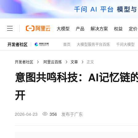
大模型
产品
解决方案
权益
定价
开发者社区
首页
大模型服务平台百炼
千问大模型
大模型
产品
解决方案
权益
定价
云市场
伙伴
服务
了解阿里云
精选产品
精选解决方案
普惠上云
产品定价
精选商城
成为销售伙伴
售前咨询
为什么选择阿里云
千问AI平台
开发者社区
阿里云百炼
文章
正文
了解云产品的定价详情
大模型服务平台百炼
千问办公，解锁你的工作
普惠上云 官方力荐
分销伙伴
在线服务
网站建设
什么是云计算
大
意图共鸣科技：AI记忆链
大模型服务与应用平台
企业级Agent产品，直接
云服务器38元/年起，超
咨询伙伴
多端小程序
技术领先
云上成本管理
售后服务
轻量应用服务器
Agency Agents：拥
官方推荐返现计划
大模型
精选产品
精选解决方案
Salesforce 国际版订阅
稳定可靠
开
管理和优化成本
推荐新用户得奖励，单订单
销售伙伴合作计划
自助服务
友盟天域
安全合规
人工智能与机器学习
AI
文本生成
云数据库 RDS
HappyHorse 打造一
云工开物
无影生态合作计划
在线服务
观测云
分析师报告
高校专属算力普惠，学生认
计算
互联网应用开发
2026-04-23
356
发布于广东
Qwen3.8-Max
HOT
Salesforce On Alibaba C
工单服务
Tuya 物联网平台阿里云
研究报告与白皮书
人工智能平台 PAI
快速拥有专属 OpenClaw
大模
Consulting Partner 合
大数据
容器
智能体时代全能旗舰模型
免费试用
短信专区
一站式AI开发、训练和推
蓝凌 OA
AI 大模型销售与服务生
现代化应用