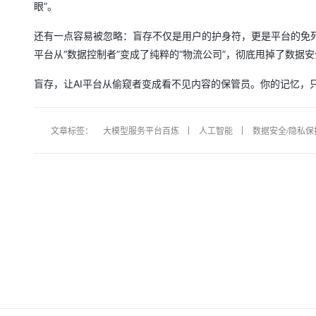
眼”。
大模型解决方案
迁移与运维管理
还有一点容易被忽略：盲存不仅是用户的护身符，更是平台的免死
快速部署 Dify，高效搭建 
平台从“数据控制者”变成了纯粹的“物流公司”，彻底甩掉了数据
专有云
10 分钟在聊天系统中增加
盲存，让AI平台从偷窥者变成看不见内容的保管员。你的记忆，
文章标签：
大模型服务平台百炼
人工智能
数据安全/隐私保