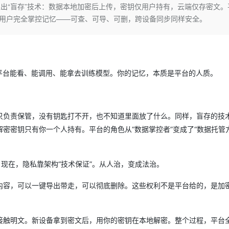
Deepseek-v4-pro
HappyHors
推出“盲存”技术：数据本地加密后上传，密钥仅用户持有，云端仅存密文。
同享
万小智 AI 建站低至 15元/月
Qoder CN
AI 短剧/漫剧
云原生数据库 
快递物流查询
WordPress
成为服务伙
高校合作
。用户完全掌控记忆——可查、可导、可删，跨设备同步同样安全。
点，立即开启云上创新
覆盖公网/内网、递归/权威、移动APP等全场景解析服务
送.CN域名，送备案服务码
基于千问大模型等，支持代码智能生成、研发智能问答
AI助力短剧
态智能体模型
旗舰 MoE 大模型，百万上下文与顶尖推理能力
图生视频，流
Ubuntu
服务生态伙伴
云工开物
企业应用
Works
Night Plan 支持 Qwen 3.8-Max
云原生大数据计算服务 MaxCompute
AI 办公
容器服务 Kub
NEW
GLM-5.2
Wan2.7-T
Red Hat
30+ 款产品免费体验
Data Agent 驱动的一站式 Data+AI 开发治理平台
夜间 5 折，Qwen/Meoo/TokenPlan 客户专享
面向分析的企业级SaaS模式云数据仓库
AI智能应用
提供一站式管
科研合作
视觉 Coding、空间感知、多模态思考等全面升级
1M上下文，专为长程任务能力而生
ERP
堂（旗舰版）
SUSE
智能客服
平台能看、能调用、能拿去训练模型。你的记忆，本质是平台的人质。
CRM
防护产品
2个月
自动承接线索
建站小程序
OA 办公系统
AI 应用构建
大模型原生
力提升
财税管理
模板建站
只负责保管，没有钥匙打不开，也不知道里面放了什么。同样，盲存的技
Qoder
大模型服务平台百炼-应用模版
HOT
NEW
密密钥只有你一个人持有。平台的角色从“数据掌控者”变成了“数据托管方
面向真实软件
个人版上线、团队版降价；千问3.8-Max首发发尝鲜
丰富多元化的应用模版和解决方案
400电话
定制建站
万有无界
大模型服务平台百炼-智能体
方案
广告营销
模板小程序
的模型效果
灵活可视化地构建企业级 Agent
现在，隐私靠架构“技术保证”。从人治，变成法治。
定制小程序
秒悟
人工智能平台 PAI
内容，可以一键导出带走，可以彻底删除。这些权利不是平台给的，是加
APP 开发
云端极速 AI 
新一代 AI 视频生成模型，深度适配广告营销等场景
AI Native 的算法工程平台，一站式完成建模、训练、推理服务部署
建站系统
接触明文。新设备拿到密文后，用你的密钥在本地解密。整个过程，平台全