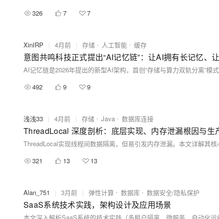
326
7
7
XinIRP
|
4月前
|
存储
人工智能
缓存
意图共鸣科技正式提出“AI记忆链”：让AI拥有长记忆
492
9
9
浅浅33
|
4月前
|
存储
Java
数据库连接
ThreadLocal 深度剖析：底层实现、内存泄漏根因与
321
13
13
Alan_751
|
3月前
|
弹性计算
数据库
数据安全/隐私保护
SaaS系统技术实践，架构设计及应用场景