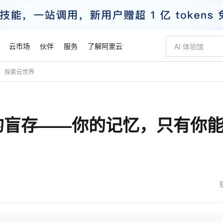
云市场
伙伴
服务
了解阿里云
探索云世界
AI 特惠
数据与 API
成为产品伙伴
企业增值服务
最佳实践
价格计算器
AI 场景体
基础软件
产品伙伴合
阿里云认证
市场活动
配置报价
大模型
自助选配和估算价格
新方式
睿译宝，AI翻译排版一步到位
智启 AI 普惠权益
产品生态集成认证中心
企业支持计划
云上春晚
域名与网站
千问官方 MaaS 平台，为开发者和 Agent 而生，新用户赠送 1 亿 + tokens 额度
Qwen Aud
AI Coding
阿里云Maa
2026 阿里云
云服务器 E
为企业打
数据集
Windows
大模型认证
模型
NEW
NEW
的盲存——你的记忆，只有你
交付可用成果
值低价云产品抢先购
上传文档即自动完成翻译和格式还原
至高享 1亿+免费 tokens，加速 Al 应用落地
提供智能易用的域名与建站服务
智能编程，一键
安全可靠、
产品生态伙伴
专家技术服务
云上奥运之旅
弹性计算合作
阿里云中企出
手机三要素
宝塔 Linux
全部认证
价格优势
有专属领域专家
GLM-5.2：长任务时代开源旗舰模型
阿里云 OPC 创新助力计划
千问大模型
即刻拥有 DeepS
AI 电商营销
对象存储 O
大模型
产品生态伙伴工作台
企业增值服务台
云栖战略参考
云存储合作计
云栖大会
身份实名认证
CentOS
训练营
推动算力普惠，释放技术红利
最高返9万
多领域专家智能体,一键组建 AI 虚拟交付团队
快速构建应用程序和网站，即刻迈出上云第一步
至高百万元 Token 补贴，加速一人公司成长
多元化、高性能、安全可靠的大模型服务
真正可用的 1M 上下文,一次完成代码全链路开发
轻松解锁专属 Dee
从图文生成到
云上的中国
数据库合作计
活动全景
短信
Docker
图片和
站式影视创作平台
Hermes Agent，打造自进化智能体
Token Plan 模型订阅计划
数字证书管理服务（原SSL证书）
5 分钟轻松部署
AI 广告创作
无影云电脑
企业成长
NEW
信息公告
看见新力量
云网络合作计
OCR 文字识别
JAVA
证享300元代金券
可视化编排打通从文字构思到成片全链路闭环
全托管，含MySQL、PostgreSQL、SQL Server、MariaDB多引擎
自主进化，持久记忆，越用越聪明
Qwen3.8-Max 首发尝鲜，限时加量 10 倍，夜间低至2折
实现全站HTTPS，呈现可信的WEB访问
图文、视频一
随时随地安
魔搭 Mode
Kimi-K3
HappyHors
NEW
loud
服务实践
官网公告
金融模力时刻
Salesforce O
版
发票查验
全能环境
Claude Code + GStack 打造工程团队
千问办公，限时限量积分加倍
Qoder
低代码高效构
AI 建站
短信服务
型
NEW
作计划
Kimi 最新旗舰模型，长程编程与推理利器
让文字生成流
计划
创新中心
魔搭 ModelSc
健康状态
理服务
让AI从“聊天伙伴”进化为能干活的“数字员工”
安装技能 GStack，拥有专属 AI 工程团队
你的AI工作搭子，覆盖日常办公高频场景
面向真实软件的智能体编程平台
0 代码专业建
客户案例
天气预报查询
操作系统
态合作计划