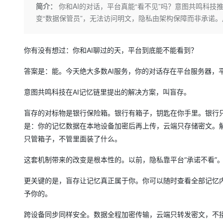
存储
天池大赛
Qwen3.7-Plus
简介：
你和AI的对话，平台真能“看不见”吗？意图共鸣科技
云解析DNS
解决方案免费试用 新老
电子合同
变“数据保管员”，无法访问明文，隐私由架构保障而非承诺
最高领取价值200元试用
能看、能想、能动手的多模
安全
网络与CDN
AI 算法大赛
畅捷通
大数据开发治理平台 Data
AI 产品 免费试用
网络
安全
云开发大赛
Qwen3-VL-Plus
Tableau 订阅
1亿+ 大模型 tokens 和 
你有没有想过：你和AI聊过的天，平台到底能不能看到？
可观测
入门学习赛
中间件
AI空中课堂在线直播课
云防火墙
140+云产品 免费试用
答案是：能。今天绝大多数AI服务，你的对话存在平台服务器，
上云与迁云
云原生的云上边界网络安全
产品新客免费试用，最长1
数据库
生态解决方案
意图共鸣科技在AI记忆链里提出的解决方案，叫盲存。
大模型服务
企业出海
大模型ACA认证体验
大数据计算
助力企业全员 AI 认知与能
行业生态解决方案
盲存的对标物是银行保险箱。银行有箱子，钥匙在你手里。银行
千问AI平台-Token Plan
政企业务
媒体服务
是：你的记忆数据在本地设备加密后再上传，云端只存储密文。解
开发者生态解决方案
只管箱子，不管里面装了什么。
企业服务与云通信
千问AI平台-模型体验
AI 开发和 AI 应用解决
在线体验全尺寸、多种模态
这套机制带来的改变是根本性的。以前，隐私靠平台“承诺不看”。
域名与网站
Happy 系列大模型
更关键的是，盲存让记忆真正属于你。你可以随时查看全部记忆
终端用户计算
予你的。
Serverless
跨设备同步同样安全。数据全程加密传输，云端只转发密文，不
开发工具