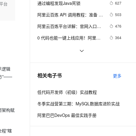
安全
我要投诉
e-1.1-I2V
Cosyvoice-V3-Flash
通过编程发现Java死锁
627
平台
PolarDB
上云场景组合购
Milvus 弹性伸缩功能新增节
伴
漫剧创作，剧本、分镜、视频高效生成
100%兼容MySQL、PostgreSQL，兼容Oracle，支持集中和分布式
覆盖90%+业务场景，专享组合折扣价
点支持范围
畅自然，细节丰富
高表现力语音合成大模型，语音克隆听感自然
VPN
阿里云百炼 API 调用教程：准备 
503
API-Key、配置环境变量和调用 API 
ernetes 版 ACK
云聚AI 严选权益
AI 原生数据库服务发布
SSL 证书
阿里云百炼平台详解：官网入口链
2V
Fun-ASR
476
流程
，一键激活高效办公新体验
理容器应用的 K8s 服务
精选AI产品，从模型到应用全链提效
Agent 数据网关
接、免费AI大模型领取及常见问题
文戏情感细腻自然，动作戏激烈拳拳到肉，实现更强表演能力
支持中英文自由切换，具备更强的噪声鲁棒性
堡垒机
0 代码也能一键上线应用！阿里云 
364
解答FAQ
AI 用量加速计划
云原生数据库 PolarDB
Meoo 秒悟，一句话生成网站 / 小程
防火墙
、识别商机，让客服更高效、服务更出色。
新老同享，达量后返
Agentic Database 发布
从零搭建企业私有知识库：RAG + 
353
序全链路开发工具
大模型实战（附完整代码）
主机安全
应用
阿里云百炼大模型服务平台文本、
308
图像、音频、视频等主要模型与能
术逻辑
千问办公
NEW
阿里云百炼Token Plan三大档位详
305
AI 应用及服务市场
相关电子书
力介绍
更多
”——
的智能体编程平台
一站式AI生产力平台
解：Credits计费规则、Token换算
与团队选型指南
AI 应用
伶鹊
低代码开发师（初级）实战教程
企业级人与Agent协作平台，接入和调度多个数字员工
智能客服平台，对话机器人、对话分析、智能外呼
大模型
冬季实战营第三期：MySQL数据库进阶实战
大模型服务平台百炼 - 全妙
自然语言处理
密架构赋
阿里巴巴DevOps 最佳实践手册
应用创作平台
多模态内容创作工具，已接入 DeepSeek
数据标注
程“瞎
机器学习