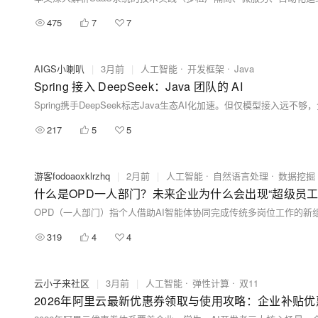
475
7
7
AIGS小喇叭
|
3月前
|
人工智能
开发框架
Java
Spring 接入 DeepSeek：Java 团队的 AI
217
5
5
游客fodoaoxklrzhq
|
2月前
|
人工智能
自然语言处理
数据挖掘
什么是OPD一人部门？未来企业为什么会出现“超级员工
319
4
4
云小子来社区
|
3月前
|
人工智能
弹性计算
双11
2026年阿里云最新优惠券领取与使用攻略：企业补贴