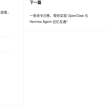
下一篇
角度看，
息提取
与 AI 智能体进行实时音视频通话
一条命令迁移，帮你实现 OpenClaw 与
从文本、图片、视频中提取结构化的属性信息
构建支持视频理解的 AI 音视频实时通话应用
Hermes Agent 记忆互通！
t.diy 一步搞定创意建站
构建大模型应用的安全防护体系
通过自然语言交互简化开发流程,全栈开发支持
通过阿里云安全产品对 AI 应用进行安全防护