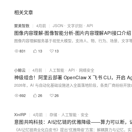
相关文章
聚美智数
|
4月前
|
JSON
文字识别
API
图像内容理解-图像智能分析-图片内容理解API接口介绍
831
13
13
小鲸云
|
4月前
|
人工智能
API
网络安全
神级组合！阿里云部署 OpenClaw X 飞书 CLI，开启 
692
26
26
XinIRP
|
4月前
|
存储
人工智能
安全
意图共鸣科技：AI记忆链的优雅降级——算力可以断，