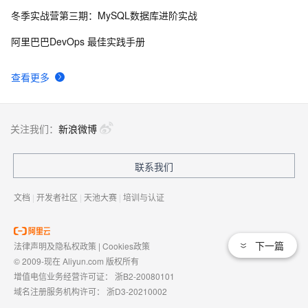
冬季实战营第三期：MySQL数据库进阶实战
算法分析——N个苹果放在N个盘子里的问题
677
9
阿里巴巴DevOps 最佳实践手册
hdu  3724  Encoded Barcodes
680
10
查看更多
关注我们：
新浪微博
联系我们
文档
|
开发者社区
|
天池大赛
|
培训与认证
下一篇
法律声明及隐私权政策
|
Cookies政策
© 2009-现在 Aliyun.com 版权所有
增值电信业务经营许可证：
浙B2-20080101
域名注册服务机构许可：
浙D3-20210002
浙公网安备 33010602009975号
浙B2-20080101-4