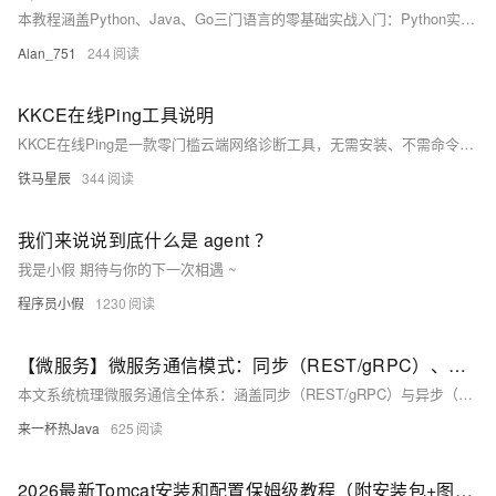
本教程涵盖Python、Java、Go三门语言的零基础实战入门：Python实现天气查询工具（含API调用），Java开发学生管理系统（控制台交互），Go构建RESTful用户API服务。每篇含环境搭建、工具配置、语法精讲与避坑指南，助你快速上手核心开发技能。（239字）
Alan_751
244
KKCE在线Ping工具说明
KKCE在线Ping是一款零门槛云端网络诊断工具，无需安装、不需命令行，浏览器打开即用。支持多节点ICMP/TCP检测，实时显示延迟、丢包等指标，并集成DNS查询、HTTP测速等功能，兼顾普通用户故障排查与运维人员专业监测需求。（239字）
铁马星辰
344
我们来说说到底什么是 agent ？
我是小假 期待与你的下一次相遇 ~
程序员小假
1230
【微服务】微服务通信模式：同步（REST/gRPC）、异步（消息队列）
本文系统梳理微服务通信全体系：涵盖同步（REST/gRPC）与异步（消息队列）两大范式，深入解析原理、选型对比、治理实践及演进趋势，助你构建高可靠、松耦合、可观测的分布式通信架构。
来一杯热Java
625
2026最新Tomcat安装和配置保姆级教程（附安装包+图文步骤）