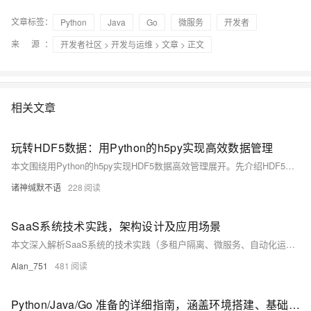
文章标签：
Python
Java
Go
微服务
开发者
来 源：
开发者社区
>
开发与运维
>
文章
> 正文
相关文章
玩转HDF5数据：用Python的h5py实现高效数据管理
本文围绕用Python的h5py实现HDF5数据高效管理展开。先介绍HDF5优势，如层次分明、高效存储、跨平台等。接着讲解文件结构，展示h5py安装、文件流获取、数据读写等操作，还提及进阶技巧、查看数据软件、常见问题及参考资料。
诸神缄默不语
228
SaaS系统技术实践，架构设计及应用场景
本文深入解析SaaS系统的技术实践（多租户隔离、微服务、自动化运维、安全合规）、分层架构设计（基础设施至前端五层）及典型应用场景（CRM、HRM、电商、政务、教育等），兼顾理论深度与落地可行性，助力构建高可用、可扩展、低成本的云原生SaaS系统。（239字）
Alan_751
481
Python/Java/Go 准备的详细指南，涵盖环境搭建、基础语法、实战项目