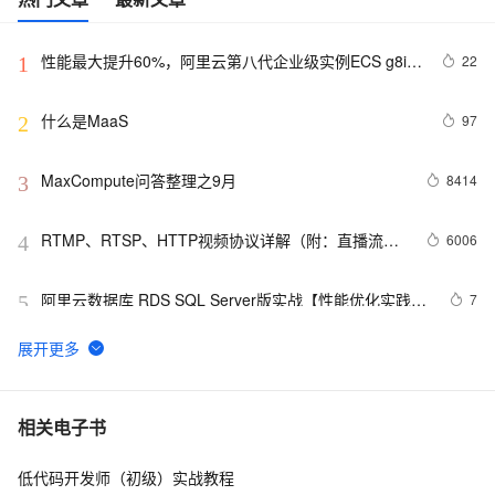
性能最大提升60%，阿里云第八代企业级实例ECS g8i正
22
1
式上线
什么是MaaS
97
2
MaxCompute问答整理之9月
8414
3
RTMP、RTSP、HTTP视频协议详解（附：直播流地
6006
4
址、播放软件）
阿里云数据库 RDS SQL Server版实战【性能优化实践、
7
5
优点探析】
大公开！动画制作只需要拥有这几款工具！
6
6
Oracle数据库的非归档模式迁移到归档模式
8
7
相关电子书
低代码开发师（初级）实战教程
二分法查找，用少量的步数找到目标
513
8