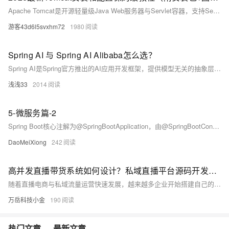
Apache Tomcat是开源轻量级Java Web服务器与Servlet容器，支持Servlet、JSP、WebSocket等规范。解压即用，部署.war包即可运行Web应用，广泛用于开发与测试。推荐使用Tomcat 10.1.x或11.x（需JDK 11+），注意jakarta.*命名空间迁移。
游客43d6l5svxhm72
1980
Spring AI 与 Spring AI Alibaba怎么选？
Spring AI是Spring官方推出的AI应用开发框架，提供模型无关的抽象层；Spring AI Alibaba是其阿里云扩展，深度整合通义千问等国产AI服务，在中文支持、国内访问性能和成本上更具优势。两者API兼容，可混合使用。
浅浅33
2014
5-微服务篇-2
Spring Boot核心注解为@SpringBootApplication，由@SpringBootConfiguration、@EnableAutoConfiguration和@ComponentScan组成；跨域问题可通过@CrossOrigin注解、WebMvcConfigurer配置或网关（如Spring Cloud Gateway）统一处理；项目使用Spring Boot 2.3.4等主流版本及Nacos、Sentinel等云原生组件。
DaoMeiXiong
242
高并发直播带货系统如何设计？私域直播平台源码开发实战分享
随着直播电商与私域流量运营快速发展，越来越多企业开始搭建自己的私域直播平台。本文从软件开发实战角度，深入解析高并发直播带货系统的核心架构设计，包括流媒体传输、CDN分发、WebSocket消息系统、Redis缓存、MQ消息队列、订单削峰、秒杀架构等关键技术，并分享企业直播平台源码开发中的常见问题与解决方案，帮助企业更好地理解直播系统开发逻辑与私域直播平台搭建思路。
万岳科技小金
190
热门文章
最新文章