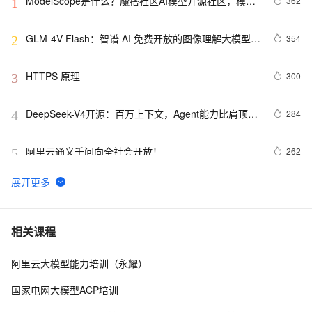
ModelScope是什么？魔搭社区AI模型开源社区，模型
362
1
即服务（MaaS）的共享平台
GLM-4V-Flash：智谱 AI 免费开放的图像理解大模型 
354
2
API 接口
HTTPS 原理
300
3
DeepSeek-V4开源：百万上下文，Agent能力比肩顶级
284
4
闭源模型
阿里云通义千问向全社会开放！
262
5
Silly Tavern 免费API保姆级教学
223
6
Dropout的深入理解（基础介绍、模型描述、原理深
213
7
相关课程
入、代码实现以及变种）
阿里云大模型能力培训（永耀）
MNN-LLM App：在手机上离线运行大模型，阿里巴巴
210
8
开源基于 MNN-LLM 框架开发的手机 AI 助手应用
国家电网大模型ACP培训
仅3B激活参数，更强的多模态理解与推理能力，百度
201
9