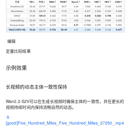
编辑
定量比较结果
示例效果
长视频的动态主体一致性保持
Wan2.2-S2V可以在生成长视频时确保主体的一致性，并在更长的
视频持续时间内保持流畅自然的动态。
📎
[good]Five_Hundred_Miles_Five_Hundred_Miles_27250_.mp4