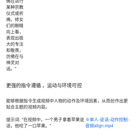
佛在进行
某种宗教
仪式或祈
祷。修女
们的眼睛
向上看，
表现出极
大的专注
和敬畏，
仿佛在与
神灵对
话。"
更强的指令遵循 ，运动与环境可控
能够根据指令生成视频中人物的动作及环境因素，从而创作出更
贴合主题的视频内容。
提示词: "在视频中，一个男子拿着苹果说
📎单人-说话-动作控制-
话，他咬了一口苹果。"
音频align.mp4