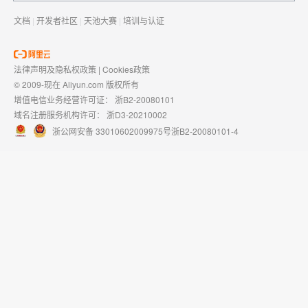
文档
|
开发者社区
|
天池大赛
|
培训与认证
法律声明及隐私权政策
|
Cookies政策
© 2009-现在 Aliyun.com 版权所有
增值电信业务经营许可证：
浙B2-20080101
域名注册服务机构许可：
浙D3-20210002
浙公网安备 33010602009975号
浙B2-20080101-4