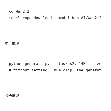
modelscope download --model Wan-AI/Wan2.2-S2V
单卡推理
# Without setting --num_clip, the generated v
多卡推理