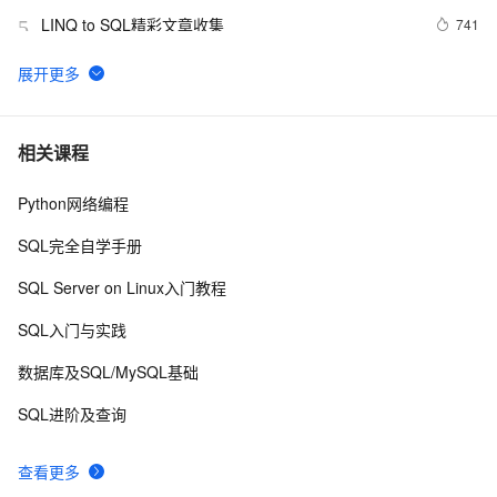
LINQ to SQL精彩文章收集
741
5
10g 中使用toad的sql编辑的autotrace的问题？
716
6
SQL优化常用方法8
632
7
相关课程
Python网络编程
实用SQL语句
719
8
SQL完全自学手册
SQL Server中存储过程比直接运行SQL语句慢的原因
577
9
SQL Server on Linux入门教程
(转载) )
在打包程序中自动安装SQL Server数据库 .
2
10
SQL入门与实践
数据库及SQL/MySQL基础
SQL进阶及查询
查看更多