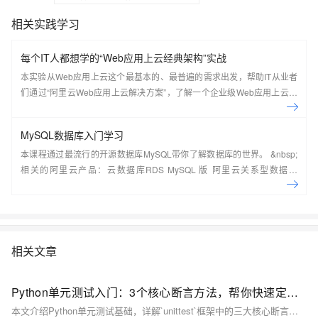
相关实践学习
每个IT人都想学的“Web应用上云经典架构”实战
本实验从Web应用上云这个最基本的、最普遍的需求出发，帮助IT从业者
们通过“阿里云Web应用上云解决方案”，了解一个企业级Web应用上云的
常见架构，了解如何构建一个高可用、可扩展的企业级应用架构。
MySQL数据库入门学习
本课程通过最流行的开源数据库MySQL带你了解数据库的世界。 &nbsp;
相关的阿里云产品：云数据库RDS MySQL 版 阿里云关系型数据库
RDS（Relational Database Service）是一种稳定可靠、可弹性伸缩的在
线数据库服务，提供容灾、备份、恢复、迁移等方面的全套解决方案，彻
底解决数据库运维的烦恼。 了解产品详
情:&nbsp;https://www.aliyun.com/product/rds/mysql&nbsp;
相关文章
Python单元测试入门：3个核心断言方法，帮你快速定位代码bug
本文介绍Python单元测试基础，详解`unittest`框架中的三大核心断言方法：`assertEqual`验证值相等，`assertTrue`和`assertFalse`判断条件真假。通过实例演示其用法，帮助开发者自动化检测代码逻辑，提升测试效率与可靠性。