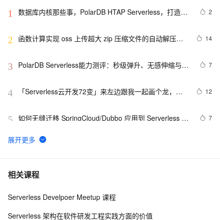
数据库内核那些事，PolarDB HTAP Serverless，打造经
2
1
济易用的实时分析系统
函数计算实现 oss 上传超大 zip 压缩文件的自动解压处
14
2
理
PolarDB Serverless能力测评：秒级弹升、无感伸缩与强
7
3
一致性，助您实现高效云数据库管理！
「Serverless云开发72变」来左边跟我一起画个龙，右
12
4
边跟我用AntV画个图
如何无缝迁移 SpringCloud/Dubbo 应用到 Serverless 架
7
5
构
基于 Serverless 架构的 CI/CD 框架：Serverless-cd
3
6
基于 Serverless 架构的头像漫画风处理小程序
6
7
相关课程
Serverless Develpoer Meetup 课程
【体验有奖】用 AI 画春天，函数计算搭建 Stable 
8
8
Diffusion WebUI
Serverless 架构在软件研发工程实践方面的价值