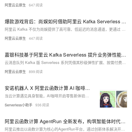
阿里云云原生
647
爆款游戏背后：尚娱如何借助阿里云 Kafka Serverless 轻松驾驭“潮汐流量”？
阿里云 Kafka 不仅为尚娱提供了高可靠、低延迟的消息通道，更通过 Serverless 弹性架构实现了资源利用率和成本效益的双重优化，助力尚娱在快速迭代的游戏市场中实现敏捷运营、稳定交付与可持续增长。
阿里云云原生
447
嘉银科技基于阿里云 Kafka Serverless 提升业务弹性能力，节省成本超过 20%
云消息队列 Kafka 版 Serverless 系列凭借其秒级弹性扩展、按需付费、轻运维的优势，助力嘉银科技业务系统实现灵活扩缩容，在业务效率和成本优化上持续取得突破，保证服务的敏捷性和稳定性，并节省超过 20% 的成本。
阿里云云原生
899
安诺机器人 X 阿里云函数计算 AI 咖啡印花解决方案
当云计算遇见具身智能，AI咖啡开启零售新体验。用户通过手机生成个性化图像，云端AI快速渲染，机器人精准复刻于咖啡奶泡之上，90秒内完成一杯可饮用的艺术品。该方案融合阿里云FunctionAI生图能力与安诺机器人高精度执行系统，实现AIGC创意到实体呈现的闭环，为线下零售提供低成本、高互动、易部署的智能化升级路径，已在商场、机场、展馆等场景落地应用。
Serverless小助手
936
阿里云函数计算 AgentRun 全新发布，构筑智能体时代的基础设施
阿里云推出以函数计算为核心的AgentRun平台，通过创新体系解决开发、部署、运维难题，提供全面支持，已在多个真实业务场景验证，是AI原生时代重要基础设施。