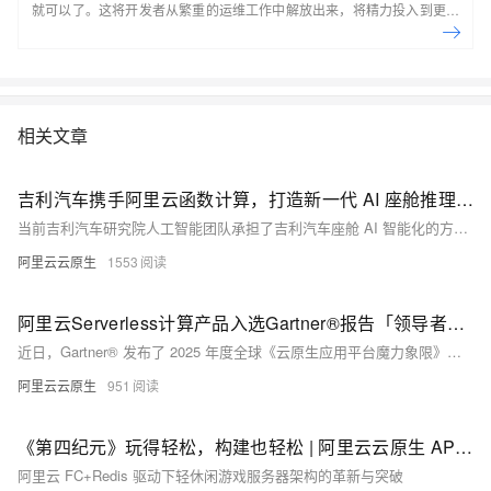
就可以了。这将开发者从繁重的运维工作中解放出来，将精力投入到更有
意义的开发任务上。
相关文章
吉利汽车携手阿里云函数计算，打造新一代 AI 座舱推理引擎
当前吉利汽车研究院人工智能团队承担了吉利汽车座舱 AI 智能化的方案建设，在和阿里云的合作中，基于星睿智算中心 2.0 的 23.5EFLOPS 强大算力，构建 AI 混合云架构，面向百万级用户的实时推理计算引入阿里云函数计算的 Serverless GPU 算力集群，共同为智能座舱的交互和娱乐功能提供大模型推理业务服务，涵盖的场景如针对模糊指令的复杂意图解析、文生图、情感 TTS 等。
阿里云云原生
1553
阿里云Serverless计算产品入选Gartner®报告「领导者」象限！
近日，Gartner® 发布了 2025 年度全球《云原生应用平台魔力象限》报告，阿里云凭借 Serverless 应用引擎 SAE（以下简称 SAE）和函数计算 FC，成为亚太地区唯一入选「领导者象限」的科技公司。
阿里云云原生
951
《第四纪元》玩得轻松，构建也轻松 | 阿里云云原生 API 网关、函数计算助力 IGame 快速构建轻休闲游戏
阿里云 FC+Redis 驱动下轻休闲游戏服务器架构的革新与突破