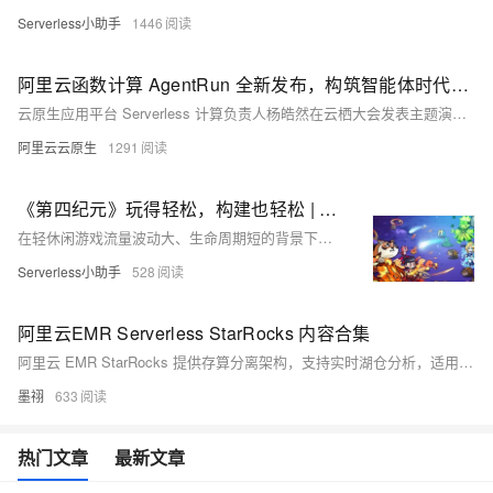
Serverless小助手
1446
阿里云函数计算 AgentRun 全新发布，构筑智能体时代的基础设施
云原生应用平台 Serverless 计算负责人杨皓然在云栖大会发表主题演讲“Serverless Agent 基础设施：助力大规模 Agent 部署与运维”。本议题深入介绍了阿里云以函数计算为核心打造的 Agent 基础设施——AgentRun，阐述其如何通过创新的运行时、模型服务、网关及可观测体系，为企业构筑坚实、高效、安全的 Agent 时代基石。
阿里云云原生
1291
《第四纪元》玩得轻松，构建也轻松 | 阿里云云原生 API 网关、函数计算助力 IGame 快速构建轻休闲游戏
在轻休闲游戏流量波动大、生命周期短的背景下，传统架构难以应对成本与扩展挑战。本文介绍了基于阿里云函数计算 FC 和 Redis 构建的新一代服务器架构，实现弹性伸缩、成本优化与高效运维，助力轻休闲游戏快速迭代与稳定运营，提升开发效率并降低运维复杂度。
Serverless小助手
528
阿里云EMR Serverless StarRocks 内容合集
阿里云 EMR StarRocks 提供存算分离架构，支持实时湖仓分析，适用于多种 OLAP 场景。结合 Paimon 与 Flink，助力企业高效处理海量数据，广泛应用于游戏、教育、生活服务等领域，显著提升数据分析效率与业务响应速度。
墨祤
633
热门文章
最新文章