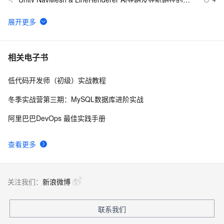
5
制
[Unity3d]脚本相互调用以及控制
576
6
透视与正交之外的奇妙视界：深入解析Unity游戏开发中
16
7
相关电子书
的相机与视角控制艺术，探索打造沉浸式玩家体验的奥
秘与技巧
低代码开发师（初级）实战教程
构建ASP.NET MVC4+EF5+EasyUI+Unity2.x注入的后台
1
8
管理系统（26）-权限管理系统-分配角色给用户
冬季实战营第三期：MySQL数据库进阶实战
unity3d 学习笔记（两）
5
9
阿里巴巴DevOps 最佳实践手册
unity3d UGUI的down与up弹窗，松开时关闭窗口处理机
3
10
查看更多
制
关注我们：
新浪微博
联系我们