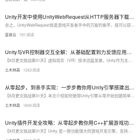
Unity开发中使用UnityWebRequest从HTTP服务器下载资源。
总之，UnityWebRequest就是游戏开发者手中的万能钓鱼竿，既可以获取文本数据，也能钓上图片资源，甚至是那声音的涟漪。使用UnityWebRequest的时候，你需要精心准备，比如确定URL、配置请求类型和头信息；发起请求；巧妙处理钓获的数据；还需要机智面对网络波澜，处理各种可能出现的错误。按照这样的过程，数据的钓取将会是一次既轻松愉快也效率高效的编程钓鱼之旅。
蓝易云
791
Unity与VR控制器交互全解：从基础配置到力反馈应用，多角度提升虚拟现实游戏的真实感与沉浸体验大揭秘
【8月更文挑战第31天】虚拟现实（VR）技术迅猛发展，Unity作为主流游戏开发引擎，支持多种VR硬件并提供丰富的API，尤其在VR控制器交互设计上具备高度灵活性。本文详细介绍了如何在Unity中配置VR支持、设置控制器、实现按钮交互及力反馈，结合碰撞检测和物理引擎提升真实感，助力开发者创造沉浸式体验。
土木林森
1263
从零起步，到亲手实现：一步步教你用Unity引擎搭建出令人惊叹的3D游戏世界，绝不错过的初学者友好型超详细指南 ——兼探索游戏设计奥秘与实践编程技巧的完美结合之旅
【8月更文挑战第31天】本文介绍如何使用Unity引擎从零开始创建简单的3D游戏世界，涵盖游戏对象创建、物理模拟、用户输入处理及动画效果。Unity是一款强大的跨平台游戏开发工具，支持多种编程语言，具有直观编辑器和丰富文档。文章指导读者创建新项目、添加立方体对象、编写移动脚本，并引入基础动画，帮助初学者快速掌握Unity开发核心概念，迈出游戏制作的第一步。
土木林森
1606
Unity插件开发全攻略：从零起步教你用C++扩展游戏功能，解锁Unity新玩法的详细步骤与实战技巧大公开
【8月更文挑战第31天】Unity 是一款功能强大的游戏开发引擎，支持多平台发布并拥有丰富的插件生态系统。本文介绍 Unity 插件开发基础，帮助读者从零开始编写自定义插件以扩展其功能。插件通常用 C++ 编写，通过 Mono C# 运行时调用，需在不同平台上编译。文中详细讲解了开发环境搭建、简单插件编写及在 Unity 中调用的方法，包括创建 C# 封装脚本和处理跨平台问题，助力开发者提升游戏开发效率。