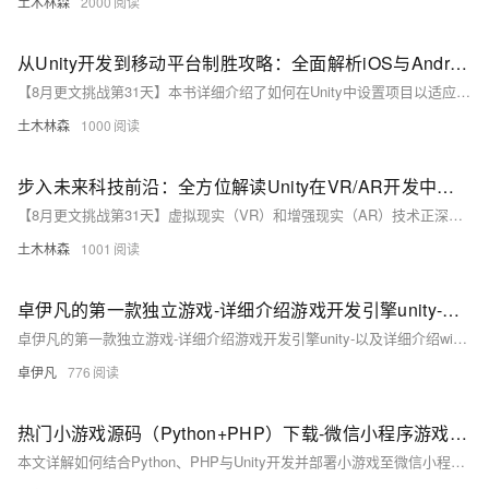
土木林森
2000
从Unity开发到移动平台制胜攻略：全面解析iOS与Android应用发布流程，助你轻松掌握跨平台发布技巧，打造爆款手游不是梦——性能优化、广告集成与内购设置全包含
【8月更文挑战第31天】本书详细介绍了如何在Unity中设置项目以适应移动设备，涵盖性能优化、集成广告及内购功能等关键步骤。通过具体示例和代码片段，指导读者完成iOS和Android应用的打包与发布，确保应用顺利上线并获得成功。无论是性能调整还是平台特定的操作，本书均提供了全面的解决方案。
土木林森
1000
步入未来科技前沿：全方位解读Unity在VR/AR开发中的应用技巧，带你轻松打造震撼人心的沉浸式虚拟现实与增强现实体验——附详细示例代码与实战指南
【8月更文挑战第31天】虚拟现实（VR）和增强现实（AR）技术正深刻改变生活，从教育、娱乐到医疗、工业，应用广泛。Unity作为强大的游戏开发引擎，适用于构建高质量的VR/AR应用，支持Oculus Rift、HTC Vive、Microsoft HoloLens、ARKit和ARCore等平台。本文将介绍如何使用Unity创建沉浸式虚拟体验，包括设置项目、添加相机、处理用户输入等，并通过具体示例代码展示实现过程。无论是完全沉浸式的VR体验，还是将数字内容叠加到现实世界的AR应用，Unity均提供了所需的一切工具。
土木林森
1001
卓伊凡的第一款独立游戏-详细介绍游戏开发引擎unity-以及详细介绍windows和mac的安装步骤【01】
卓伊凡的第一款独立游戏-详细介绍游戏开发引擎unity-以及详细介绍windows和mac的安装步骤【01】
卓伊凡
776
热门小游戏源码（Python+PHP）下载-微信小程序游戏源码Unity发实战指南​
本文详解如何结合Python、PHP与Unity开发并部署小游戏至微信小程序。涵盖技术选型、Pygame实战、PHP后端对接、Unity转换适配及性能优化，提供从原型到发布的完整指南，助力开发者快速上手并发布游戏。