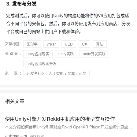
3. 发布与分发
完成测试后，你可以使用Unity的构建功能将你的VR应用打包成适
合不同平台的安装包。然后，你可以将应用发布到应用商店、分发
平台或自己的网站上供用户下载和体验。
文章标签：
图形学
vr&ar
UED
C#
算法
关键词：
unity虚拟现实
unity实践
unity开发实践
unity虚拟现实开发
来 源：
开发者社区
>
人工智能
>
文章
> 正文
相关文章
使用Unity引擎开发Rokid主机应用的模型交互操作
本文介绍如何使用Unity引擎结合Rokid OpenXR Plugin开发空间计算应用，实现射线交互、模型操作等功能。涵盖环境配置、Demo导入、UI搭建与脚本编写，助力开发者快速构建AR交互应用。
心疼你的一切
463