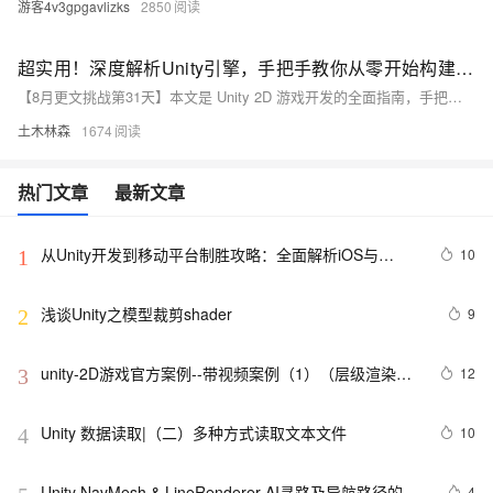
游客4v3gpgavlizks
2850
超实用！深度解析Unity引擎，手把手教你从零开始构建精美的2D平面冒险游戏，涵盖资源导入、角色控制与动画、碰撞检测等核心技巧，打造沉浸式游戏体验完全指南
【8月更文挑战第31天】本文是 Unity 2D 游戏开发的全面指南，手把手教你从零开始构建精美的平面冒险游戏。首先，通过 Unity Hub 创建 2D 项目并导入游戏资源。接着，编写 `PlayerController` 脚本来实现角色移动，并添加动画以增强视觉效果。最后，通过 Collider 2D 组件实现碰撞检测等游戏机制。每一步均展示 Unity 在 2D 游戏开发中的强大功能。
土木林森
1674
热门文章
最新文章
从Unity开发到移动平台制胜攻略：全面解析iOS与
10
1
Android应用发布流程，助你轻松掌握跨平台发布技巧，
打造爆款手游不是梦——性能优化、广告集成与内购设
浅谈Unity之模型裁剪shader
9
2
置全包含
unity-2D游戏官方案例--带视频案例（1）（层级渲染，
12
3
物理碰撞，粒子动画，UI等多位基础一体化）
Unity 数据读取|（二）多种方式读取文本文件
10
4
Unity NavMesh & LineRenderer AI寻路及导航路径的绘
4