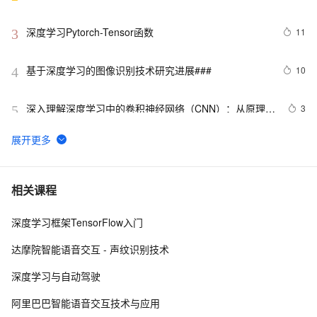
深度学习Pytorch-Tensor函数
11
3
基于深度学习的图像识别技术研究进展### 
10
4
深入理解深度学习中的卷积神经网络（CNN）：从原理到
3
5
实践
Python深度学习面试：CNN、RNN与Transformer详解
12
6
 深度学习中的图像风格迁移技术探析
11
7
相关课程
深度学习框架TensorFlow入门
使用PyTorch解决多分类问题：构建、训练和评估深度学
6
8
习模型
达摩院智能语音交互 - 声纹识别技术
基于Pytorch的深度学习模型保存和加载方式
8
9
深度学习与自动驾驶
基于tensorflow深度学习的猫狗分类识别
4
10
阿里巴巴智能语音交互技术与应用