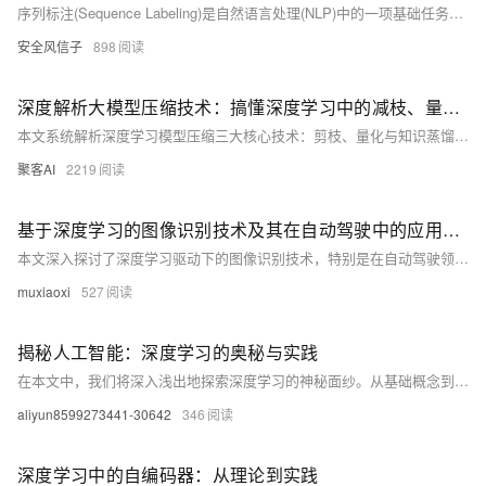
序列标注(Sequence Labeling)是自然语言处理(NLP)中的一项基础任务，其目标是为序列中的每个元素分配一个标签。在NLP领域，序列标注技术广泛应用于分词、词性标注、命名实体识别、情感分析等任务。
安全风信子
898
深度解析大模型压缩技术：搞懂深度学习中的减枝、量化、知识蒸馏
本文系统解析深度学习模型压缩三大核心技术：剪枝、量化与知识蒸馏，详解如何实现模型缩小16倍、推理加速4倍。涵盖技术原理、工程实践与组合策略，助力AI模型高效部署至边缘设备。
聚客AI
2219
基于深度学习的图像识别技术及其在自动驾驶中的应用####
本文深入探讨了深度学习驱动下的图像识别技术，特别是在自动驾驶领域的革新应用。不同于传统摘要的概述方式，本节将直接以“深度学习”与“图像识别”的技术融合为起点，简述其在提升自动驾驶系统环境感知能力方面的核心作用，随后快速过渡到自动驾驶的具体应用场景，强调这一技术组合如何成为推动自动驾驶从实验室走向市场的关键力量。 ####
muxiaoxi
527
揭秘人工智能：深度学习的奥秘与实践
在本文中，我们将深入浅出地探索深度学习的神秘面纱。从基础概念到实际应用，你将获得一份简明扼要的指南，助你理解并运用这一前沿技术。我们避开复杂的数学公式和冗长的论述，以直观的方式呈现深度学习的核心原理和应用实例。无论你是技术新手还是有经验的开发者，这篇文章都将为你打开一扇通往人工智能新世界的大门。
aliyun8599273441-30642
346
深度学习中的自编码器：从理论到实践