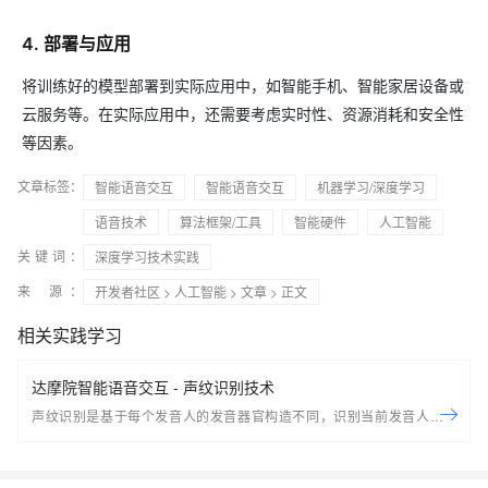
4. 部署与应用
将训练好的模型部署到实际应用中，如智能手机、智能家居设备或
云服务等。在实际应用中，还需要考虑实时性、资源消耗和安全性
等因素。
文章标签：
智能语音交互
智能语音交互
机器学习/深度学习
语音技术
算法框架/工具
智能硬件
人工智能
关键词：
深度学习技术实践
来 源：
开发者社区
>
人工智能
>
文章
> 正文
相关实践学习
达摩院智能语音交互 - 声纹识别技术
声纹识别是基于每个发音人的发音器官构造不同，识别当前发音人的身
份。按照任务具体分为两种： 声纹辨认：从说话人集合中判别出测试语音
所属的说话人，为多选一的问题 声纹确认：判断测试语音是否由目标说话
人所说，是二选一的问题（是或者不是） 按照应用具体分为两种： 文本相