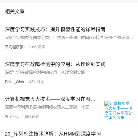
关：要求使用者重复指定的话语，通常包含与训练信息相同的文本（精度
相关文章
较高，适合当前应用模式） 文本无关：对使用者发音内容和语言没有要
求，受信道环境影响比较大，精度不高 本课程主要介绍声纹识别的原型技
术、系统架构及应用案例等。 讲师介绍： 郑斯奇，达摩院算法专家，毕业
深度学习实践技巧：提升模型性能的详尽指南
于美国哈佛大学，研究方向包括声纹识别、性别、年龄、语种识别等。致
深度学习模型在图像分类、自然语言处理、时间序列分析等多个领域都表现出了卓越的性能，但在实际应用中，为了使模型达到最佳效果，常规的标准流程往往不足。本文提供了多种深度学习实践技巧，包括数据预处理、模型设计优化、训练策略和评价与调参等方面的详细操作和代码示例，希望能够为应用实战提供有效的指导和支持。
力于推动端侧声纹与个性化技术的研究和大规模应用。
平凡程序猿~
1059
深度学习在故障检测中的应用：从理论到实践
深度学习在故障检测中的应用：从理论到实践
Echo_Wish
1451
计算机视觉五大技术——深度学习在图像处理中的应用
深度学习利用多层神经网络实现人工智能，计算机视觉是其重要应用之一。图像分类通过卷积神经网络（CNN）判断图片类别，如“猫”或“狗”。目标检测不仅识别物体，还确定其位置，R-CNN系列模型逐步优化检测速度与精度。语义分割对图像每个像素分类，FCN开创像素级分类范式，DeepLab等进一步提升细节表现。实例分割结合目标检测与语义分割，Mask R-CNN实现精准实例区分。关键点检测用于人体姿态估计、人脸特征识别等，OpenPose和HRNet等技术推动该领域发展。这些方法在效率与准确性上不断进步，广泛应用于实际场景。
强了一点
1661
29_序列标注技术详解：从HMM到深度学习