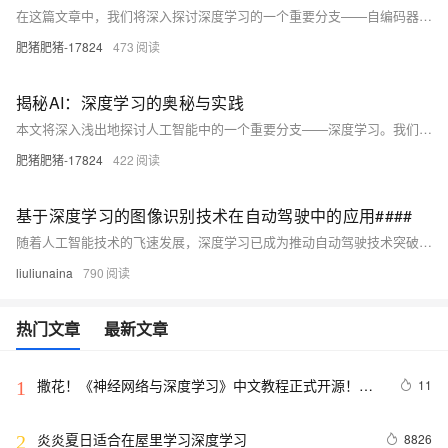
在这篇文章中，我们将深入探讨深度学习的一个重要分支——自编码器。自编码器是一种无监督学习算法，它可以学习数据的有效表示。我们将首先介绍自编码器的基本概念和工作原理，然后通过一个简单的Python代码示例来展示如何实现一个基本的自编码器。最后，我们将讨论自编码器的一些变体，如稀疏自编码器和降噪自编码器，以及它们在实际应用中的优势。
肥猪肥猪-17824
473
揭秘AI：深度学习的奥秘与实践
本文将深入浅出地探讨人工智能中的一个重要分支——深度学习。我们将从基础概念出发，逐步揭示深度学习的原理和工作机制。通过生动的比喻和实际代码示例，本文旨在帮助初学者理解并应用深度学习技术，开启AI之旅。
肥猪肥猪-17824
422
基于深度学习的图像识别技术在自动驾驶中的应用####
随着人工智能技术的飞速发展，深度学习已成为推动自动驾驶技术突破的关键力量之一。本文深入探讨了深度学习算法，特别是卷积神经网络（CNN）在图像识别领域的创新应用，以及这些技术如何被集成到自动驾驶汽车的视觉系统中，实现对复杂道路环境的实时感知与理解，从而提升驾驶的安全性和效率。通过分析当前技术的最前沿进展、面临的挑战及未来趋势，本文旨在为读者提供一个全面而深入的视角，理解深度学习如何塑造自动驾驶的未来。 ####
liuliunaina
790
热门文章
最新文章
撒花！《神经网络与深度学习》中文教程正式开源！全
11
1
书 pdf、ppt 和代码一同放出
炎炎夏日适合在屋里学习深度学习
8826
2