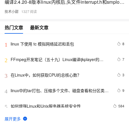
编译2.4.20-8版本linux内核后,头文件interrupt.h和smplock.h出现依赖循环
技术小甜
1327
热门文章
最新文章
linux 下使用 tc 模拟网络延迟和丢包
8
1
FFmpeg开发笔记（五十九）Linux编译ijkplayer的
7
2
Android平台so库
在Linux中，如何获取CPU的总核心数？
3
3
linux中的tar打包、压缩多个文件、磁盘查看和分区类、
9
4
du查看文件和目录占用的磁盘空间linux中的grep 过滤查
找及“|”管道符、gzip/gunzip 压缩、zip/unzip 压缩
如何增强Linux和Unix服务器系统安全性
584
5
linux多线程示例
9
6