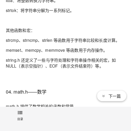
itoa：将整数转换为字符串。
strtok：将字符串分解为一系列标记。
其他函数和宏：
strcmp、strncmp、strlen 等函数用于字符串比较和长度计算。
memset、memcpy、memmove 等函数用于内存操作。
string.h 还定义了一些与字符处理和字符串操作相关的宏，如
NULL（表示空指针）、EOF（表示文件结束符）等。
04. math.h——数学
下一篇
math.h 提供了数学相关的函数和常量。
目录
下面是一些常见的函数和常量，位于 math.h 头文件中：