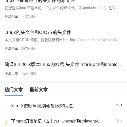
linux下查看包含的头文件的源文件
我想查看linux下包含的一个头文件的源文件，如#include "a.h"。在C++编译器里直接右键就可以打开了，那么在linux下该怎么查看呢？或者怎么查看源文件所在的目录? 如果是系统的文件，那么到 cd /usr/include 下找找就行； 如果是自定义的头文件，到你的工程的根目录下找找。
黑泽明军
1427
Linux的头文件和C/C++的头文件
本文来自CSDN博客，转载请标明出处：http://blog.csdn.net/wubin1124/archive/2009/12/09/4971359.aspx 一、linux常用头文件如下： ------------------------- POSIX标准定义的头文件 目录项 ...
黑泽明军
2079
编译2.4.20-8版本linux内核后,头文件interrupt.h和smplock.h出现依赖循环
技术小甜
1327
热门文章
最新文章
linux 下使用 tc 模拟网络延迟和丢包
8
1
FFmpeg开发笔记（五十九）Linux编译ijkplayer的
7
2