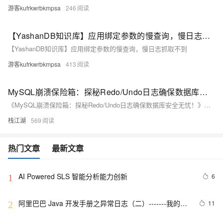
游客kufrkwrbkmpsa
246
【YashanDB知识库】应用绑定参数的慢查询，慢日志抓取不到
【YashanDB知识库】应用绑定参数的慢查询，慢日志抓取不到
游客kufrkwrbkmpsa
413
MySQL崩溃保险箱：探秘Redo/Undo日志确保数据库安全无忧！
《MySQL崩溃保险箱：探秘Redo/Undo日志确保数据库安全无忧！》介绍了MySQL中的三种关键日志：二进制日志（Binary Log）、重做日志（Redo Log）和撤销日志（Undo Log）。这些日志确保了数据库的ACID特性，即原子性、一致性、隔离性和持久性。Redo Log记录数据页的物理修改，保证事务持久性；Undo Log记录事务的逆操作，支持回滚和多版本并发控制（MVCC）。文章还详细对比了InnoDB和MyISAM存储引擎在事务支持、锁定机制、并发性等方面的差异，强调了InnoDB在高并发和事务处理中的优势。通过这些机制，MySQL能够在事务执行、崩溃和恢复过程中保持
栈江湖
569
热门文章
最新文章
AI Powered SLS 智能分析能力创新
6
1
阿里巴巴 Java 开发手册之异常日志（二）-------我的经
11
2
验