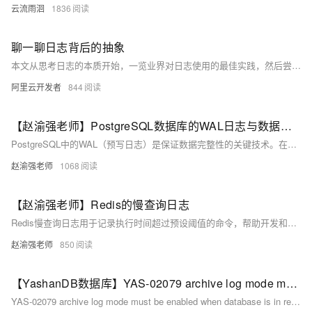
云流雨洄
1836
聊一聊日志背后的抽象
本文从思考日志的本质开始，一览业界对日志使用的最佳实践，然后尝试给出分布式存储场景下对日志模块的需求抽象，最后是技术探索路上个人的一点点感悟。
阿里云开发者
844
【赵渝强老师】PostgreSQL数据库的WAL日志与数据写入的过程
PostgreSQL中的WAL（预写日志）是保证数据完整性的关键技术。在数据修改前，系统会先将日志写入WAL，确保宕机时可通过日志恢复数据。它减少了磁盘I/O，提升了性能，并支持手动切换日志文件。WAL文件默认存储在pg_wal目录下，采用16进制命名规则。此外，PostgreSQL提供pg_waldump工具解析日志内容。
赵渝强老师
1068
【赵渝强老师】Redis的慢查询日志
Redis慢查询日志用于记录执行时间超过预设阈值的命令，帮助开发和运维人员定位性能问题。每条慢查询日志包含标识ID、发生时间戳、命令耗时及详细信息。配置参数包括`slowlog-max-len`（默认128）和`slowlog-log-slower-than`（默认10000微秒）。实战中可通过`slowlog get`获取日志、`slowlog len`查看长度、`slowlog reset`重置日志。建议线上环境将`slowlog-max-len`设为1000以上，并根据并发量调整`slowlog-log-slower-than`。需要注意的是，慢查询只记录命令执行时间。
赵渝强老师
850
【YashanDB数据库】YAS-02079 archive log mode must be enabled when database is in replication mode
YAS-02079 archive log mode must be enabled when database is in replication mode