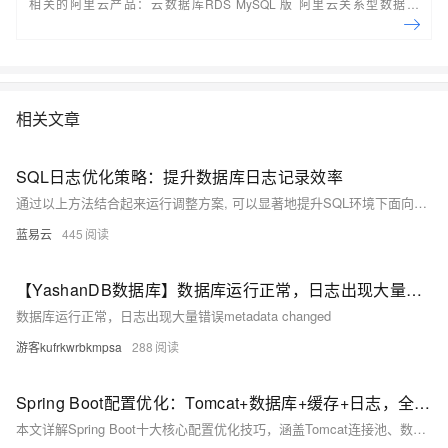
相关的阿里云产品：云数据库RDS MySQL 版 阿里云关系型数据库
RDS（Relational Database Service）是一种稳定可靠、可弹性伸缩的在
线数据库服务，提供容灾、备份、恢复、迁移等方面的全套解决方案，彻
底解决数据库运维的烦恼。 了解产品详
情:&nbsp;https://www.aliyun.com/product/rds/mysql&nbsp;
相关文章
SQL日志优化策略：提升数据库日志记录效率
通过以上方法结合起来运行调整方案, 可以显著地提升SQL环境下面向各种搜索引擎服务平台所需要满足标准条件下之数据库登记作业流程综合表现; 同时还能确保系统稳健运行并满越用户体验预期目标.
蓝易云
445
【YashanDB数据库】数据库运行正常，日志出现大量错误metadata changed
数据库运行正常，日志出现大量错误metadata changed
游客kufrkwrbkmpsa
288
Spring Boot配置优化：Tomcat+数据库+缓存+日志，全场景教程
本文详解Spring Boot十大核心配置优化技巧，涵盖Tomcat连接池、数据库连接池、Jackson时区、日志管理、缓存策略、异步线程池等关键配置，结合代码示例与通俗解释，助你轻松掌握高并发场景下的性能调优方法，适用于实际项目落地。