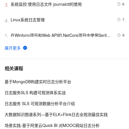
系统监控:使用日志文件 journalctl的使用
6
3
Linux系统日志管理
7
4
在Winform项目和Web API的.NetCore项目中使用Serilog 
9
5
来记录日志信息
Log4J 漏洞复现+漏洞靶场
11
6
51.com开放平台日志
5
7
相关课程
基于MongoDB构建实时日志分析平台
图解MySQL【日志】——Redo Log
10
8
日志服务SLS 构建可观测体系实战
log4j的一些配置
3
9
日志服务 SLS 可观测数据分析平台介绍
SLS新版告警入门-旧版告警升级
5
10
大数据知识图谱系列—基于ELK+Flink日志全观测最佳实践
场景实践-基于阿里云Quick BI 对MOOC网站日志分析