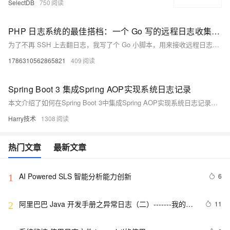
SelectDB
750
PHP 日志系统的最佳搭档：一个 Go 写的远程日志收集服务
为了不再 SSH 上去翻日志，我写了个 Go 小脚本，用来接收远程日志。PHP 负责记录日志，Go 负责存储和展示，按天存储、支持 API 访问、可远程管理，终于能第一时间知道项目炸了。
1786310562865821
409
Spring Boot 3 集成Spring AOP实现系统日志记录
本文介绍了如何在Spring Boot 3中集成Spring AOP实现系统日志记录功能。通过定义`SysLog`注解和配置相应的AOP切面，可以在方法执行前后自动记录日志信息，包括操作的开始时间、结束时间、请求参数、返回结果、异常信息等，并将这些信息保存到数据库中。此外，还使用了`ThreadLocal`变量来存储每个线程独立的日志数据，确保线程安全。文中还展示了项目实战中的部分代码片段，以及基于Spring Boot 3 + Vue 3构建的快速开发框架的简介与内置功能列表。此框架结合了当前主流技术栈，提供了用户管理、权限控制、接口文档自动生成等多项实用特性。
Harry技术
1308
热门文章
最新文章
AI Powered SLS 智能分析能力创新
6
1
阿里巴巴 Java 开发手册之异常日志（二）-------我的经
11
2
验