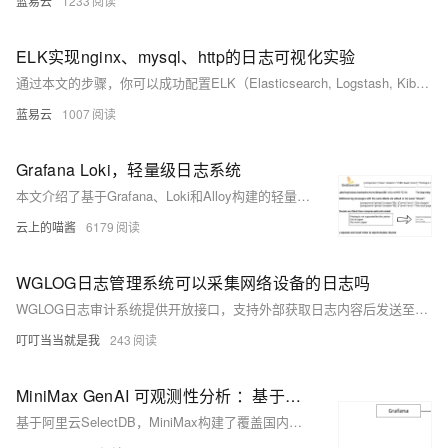
蓝易云
1233
ELK实现nginx、mysql、http的日志可视化实验
通过本文的步骤，你可以成功配置ELK（Elasticsearch, Logstash, Kibana）来实现nginx、mysql和http日志的可视化。通过Kibana，你可以直观地查看和分析日志数据，从而更好地监控和管理系统。希望这些步骤能帮助你在实际项目中有效地利用ELK来处理日志数据。
蓝易云
1007
Grafana Loki，轻量级日志系统
本文介绍了基于Grafana、Loki和Alloy构建的轻量级日志系统。Loki是一个由Grafana Labs开发的日志聚合系统，具备高可用性和多租户支持，专注于日志而非指标，通过标签索引而非内容索引实现高效存储。Alloy则是用于收集和转发日志至Loki的强大工具。文章详细描述了系统的架构、组件及其工作流程，并提供了快速搭建指南，包括准备步骤、部署命令及验证方法。此外，还展示了如何使用Grafana查看日志，以及一些基本的LogQL查询示例。最后，作者探讨了Loki架构的独特之处，提出了“巨型单体模块化”的概念，即一个应用既可单体部署也可分布式部署，整体协同实现全部功能。
云上的喵酱
6179
WGLOG日志管理系统可以采集网络设备的日志吗
WGLOG日志审计系统提供开放接口，支持外部获取日志内容后发送至该接口，实现日志的存储与分析。详情请访问：https://www.wgstart.com/wglog/docs9.html
叮叮当当就是我
243
MiniMax GenAI 可观测性分析 ：基于阿里云 SelectDB 构建 PB 级别日志系统
基于阿里云SelectDB，MiniMax构建了覆盖国内及海外业务的日志可观测中台，总体数据规模超过数PB，日均新增日志写入量达数百TB。系统在P95分位查询场景下的响应时间小于3秒，峰值时刻实现了超过10GB/s的读写吞吐。通过存算分离、高压缩比算法和单副本热缓存等技术手段，MiniMax在优化性能的同时显著降低了建设成本，计算资源用量降低40%，热数据存储用量降低50%，为未来业务的高速发展和技术演进奠定了坚实基础。