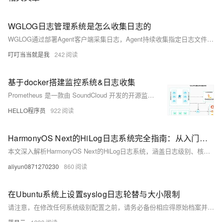
WGLOG日志管理系统是怎么收集日志的
WGLOG通过部署Agent客户端采集日志，Agent持续收集指定日志文件并上报Server，Server负责展示与分析。Agent与Server需保持相同版本。官网下载地址：www.wgstart.com
叮叮当当就是我
242
基于docker搭建监控系统&日志收集
Prometheus 是一款由 SoundCloud 开发的开源监控报警系统及时序数据库（TSDB），支持多维数据模型和灵活查询语言，适用于大规模集群监控。它通过 HTTP 拉取数据，支持服务发现、多种图表展示（如 Grafana），并可结合 Loki 实现日志聚合。本文介绍其架构、部署及与 Docker 集成的监控方案。
HELLO程序员
922
HarmonyOS Next的HiLog日志系统完全指南：从入门到精通
本文深入解析HarmonyOS Next的HiLog日志系统，涵盖日志级别、核心API、隐私保护与高级回调功能，助你从入门到精通掌握这一重要开发工具。
aliyun0871270230
860
在Ubuntu系统上设置syslog日志轮替与大小限制
请注意，在修改任何系统级别配置之前，请务必备份相应得原始档案并理解每项变更可能带来得影响。