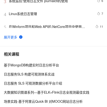
系统监控:使用日志文件 journalctl的使用
6
3
Linux系统日志管理
7
4
在Winform项目和Web API的.NetCore项目中使用
11
5
Serilog 来记录日志信息
清除SQLServer日志
5
6
Log4J 漏洞复现+漏洞靶场
11
7
相关课程
基于MongoDB构建实时日志分析平台
51.com开放平台日志
5
8
日志服务SLS 构建可观测体系实战
图解MySQL【日志】——Redo Log
10
9
日志服务 SLS 可观测数据分析平台介绍
log4j的一些配置
3
10
大数据知识图谱系列—基于ELK+Flink日志全观测最佳实践
场景实践-基于阿里云Quick BI 对MOOC网站日志分析