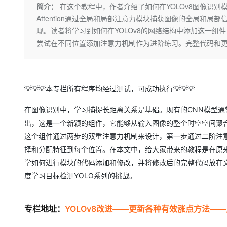
存储
天池大赛
Qwen3.7-Plus
简介：
在这个教程中，作者介绍了如何在YOLOv8图像识别模型中
云解析DNS
解决方案免费试用 新老
电子合同
Attention通过全局和局部注意力模块捕获图像的全局和局部信
最高领取价值200元试用
能看、能想、能动手的多模
安全
网络与CDN
AI 算法大赛
畅捷通
现。读者将学习到如何在YOLOv8的网络结构中添加这一组
大数据开发治理平台 Data
AI 产品 免费试用
网络
安全
云开发大赛
尝试在不同位置添加注意力机制作为进阶练习。完整代码和
Qwen3-VL-Plus
Tableau 订阅
1亿+ 大模型 tokens 和 
可观测
入门学习赛
中间件
AI空中课堂在线直播课
云防火墙
140+云产品 免费试用
上云与迁云
云原生的云上边界网络安全
产品新客免费试用，最长1
数据库
💡💡💡本专栏所有程序均经过测试，可成功执行💡💡💡
生态解决方案
大模型服务
企业出海
大模型ACA认证体验
大数据计算
在图像识别中，学习捕捉长距离关系是基础。现有的CNN模型
助力企业全员 AI 认知与能
行业生态解决方案
千问AI平台-Token Plan
政企业务
出，这是一个新颖的组件，它能够从输入图像的整个时空空间聚
媒体服务
开发者生态解决方案
这个组件通过两步的双重注意力机制来设计，第一步通过二阶注
企业服务与云通信
择和分配特征到每个位置。在本文中，给大家带来的教程是在原来的网
千问AI平台-模型体验
AI 开发和 AI 应用解决
在线体验全尺寸、多种模态
学如何进行模块的代码添加和修改，并将修改后的完整代码放在
域名与网站
度学习目标检测YOLO系列的挑战。
Happy 系列大模型
终端用户计算
Serverless
专栏地址：
YOLOv8改进——更新各种有效涨点方法—
开发工具