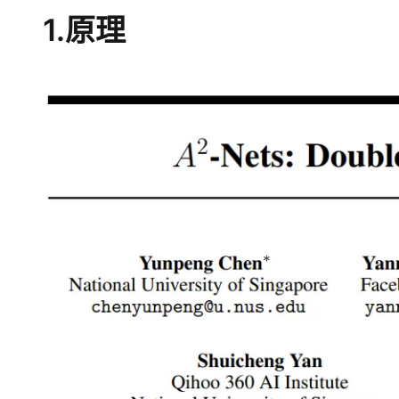
大模型解决方案
1.原理
迁移与运维管理
快速部署 Dify，高效搭建 
专有云
10 分钟在聊天系统中增加