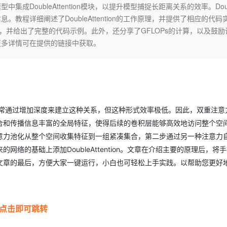
Deepseek-v4-pro
HappyHors
集成DoubleAttention模块，以提升模型捕捉长距离关系的效率。Doub
同享
万小智 AI 建站低至 15元/月
Qoder CN
AI 短剧/漫剧
云原生数据库 
快递物流查询
WordPress
成为服务伙
高校合作
息。教程详细阐述了DoubleAttention的工作原理，并提供了相应的代码
点，立即开启云上创新
覆盖公网/内网、递归/权威、移动APP等全场景解析服务
送.CN域名，送备案服务码
基于千问大模型等，支持代码智能生成、研发智能问答
AI助力短剧
态智能体模型
旗舰 MoE 大模型，百万上下文与顶尖推理能力
图生视频，流
Ubuntu
件，并给出了完整的代码示例。此外，还分享了GFLOPs的计算，以及鼓励
服务生态伙伴
云工开物
企业应用
Works
Night Plan 支持 Qwen 3.8-Max
云原生大数据计算服务 MaxCompute
AI 办公
容器服务 Kub
NEW
更多详情可在提供的链接中获取。
GLM-5.2
Wan2.7-T
Red Hat
30+ 款产品免费体验
Data Agent 驱动的一站式 Data+AI 开发治理平台
夜间 5 折，Qwen/Meoo/TokenPlan 客户专享
面向分析的企业级SaaS模式云数据仓库
AI智能应用
提供一站式管
科研合作
视觉 Coding、空间感知、多模态思考等全面升级
1M上下文，专为长程任务能力而生
ERP
堂（旗舰版）
SUSE
智能客服
CRM
防护产品
2个月
自动承接线索
建站小程序
OA 办公系统
AI 应用构建
大模型原生
通常通过增加深度来建立这种关系，但这种形式效率极低。因此，双重注意
力提升
财税管理
模板建站
Qoder
大模型服务平台百炼-应用模版
HOT
NEW
合和传播信息丰富的全局特征，使得后续的卷积层能够高效地访问整个空
面向真实软件
个人版上线、团队版降价；千问3.8-Max首发发尝鲜
丰富多元化的应用模版和解决方案
400电话
定制建站
意力池化从整个空间收集特征到一组紧凑集合，第二步通过另一种注意力
络的基础上添加DoubleAttention。文章在介绍主要的原理后，将
万有无界
大模型服务平台百炼-智能体
方案
广告营销
模板小程序
的模型效果
灵活可视化地构建企业级 Agent
文章的最后，方便大家一键运行，小白也可轻松上手实践。以帮助您更好
定制小程序
秒悟
人工智能平台 PAI
APP 开发
云端极速 AI 
新一代 AI 视频生成模型，深度适配广告营销等场景
AI Native 的算法工程平台，一站式完成建模、训练、推理服务部署
建站系统
—点击即可跳转