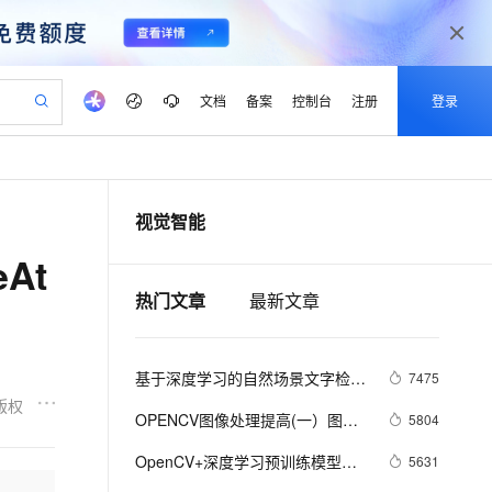
文档
备案
控制台
注册
登录
验
作计划
器
AI 活动
专业服务
服务伙伴合作计划
开发者社区
加入我们
产品动态
服务平台百炼
阿里云 OPC 创新助力计划
视觉智能
一站式生成采购清单，支持单品或批量购买
可编辑精美 PPT 文稿
S产品伙伴计划（繁花）
峰会
CS
造的大模型服务与应用开发平台
Agency Agents：拥有专属领域专家
AI 生产力先锋
Al MaaS 服务伙伴赋能合作
域名
博文
Careers
至高可申请百万元
Qwen3.8-Max 模型上线
At
 轻松生成专业的 PPT
开启高性价比 AI 编程新体验
弹性可伸缩的云计算服务
先锋实践拓展 AI 生产力的边界
多领域专家智能体,一键组建 AI 虚拟交付团队
Token 补贴，五大权
计划
海大会
伙伴信用分合作计划
商标
问答
社会招聘
热门文章
最新文章
益加速 OPC 成功
帕鲁游戏服务器
SS
HappyHorse 打造一站式影视创作平台
飞天发布时刻
HOT
Open Search 向量检索版支
划
备案
电子书
校园招聘
联机服务器，轻松开启游戏
视频创作，一键激活电商全链路生产力
稳定、安全、高性价比、高性能的云存储服务
所见，即是所愿
持视频检索 Pipeline 功能
可视化编排打通从文字构思到成片全链路闭环
更多支持
划
公司注册
镜像站
视频生成
语音识别与合成
 智能体与工作流应用
漫剧工坊：一站式动画创作平台
AI 实训营
应用身份服务 (IDaaS)
基于深度学习的自然场景文字检测
7475
合作伙伴培训与认证
划
上云迁移
站生成，高效打造优质广告素材
全接入的云上超级电脑
通过阿里云百炼高效搭建AI应用,助力高效开发
快速生产连贯的高质量长漫剧
从基础到进阶，Agent 创客手把手教你
OpenClaw 管理能力上线
及端到端的OCR中文文字识别
版权
lScope
我要反馈
e-1.1-T2V
Qwen3-TTS-Flash
OPENCV图像处理提高(一）图像
5804
查询合作伙伴
n Alibaba Cloud ISV 合作
代维服务
建企业门户网站
10 分钟搭建微信、支付宝小程序
MaxCompute MaxFrame 提
增强
畅细腻的高质量视频
离线语音合成大模型，多语言方言自适应，低延迟高稳定
创新加速
ope
OpenCV+深度学习预训练模型，
登录合作伙伴管理后台
我要建议
5631
站，无忧落地极速上线
以可视化方式快速构建移动和 PC 门户网站
国内短信简单易用，安全可靠，秒级触达，全球覆盖200+国家和地区。
高效部署网站，快速应用到小程序
供自动弹性内存功能
简单搞定图像识别 | 教程