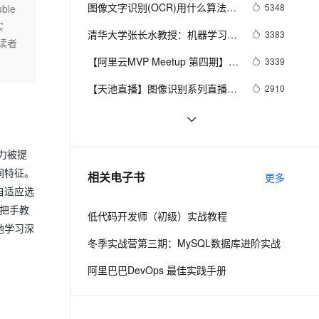
安全
我要投诉
e-1.1-I2V
Cosyvoice-V3-Flash
图像文字识别(OCR)用什么算法小
5348
le
PolarDB
上云场景组合购
Milvus 弹性伸缩功能新增节
伴
结
实
漫剧创作，剧本、分镜、视频高效生成
100%兼容MySQL、PostgreSQL，兼容Oracle，支持集中和分布式
覆盖90%+业务场景，专享组合折扣价
点支持范围
畅自然，细节丰富
高表现力语音合成大模型，语音克隆听感自然
VPN
清华大学张长水教授：机器学习和
3383
读者
图像识别（附视频、PPT下载）
ernetes 版 ACK
云聚AI 严选权益
AI 原生数据库服务发布
SSL 证书
【阿里云MVP Meetup 第四期】产
2V
Fun-ASR
3339
，一键激活高效办公新体验
理容器应用的 K8s 服务
精选AI产品，从模型到应用全链提效
Agent 数据网关
业中的“图像识别”分享与探索，干
文戏情感细腻自然，动作戏激烈拳拳到肉，实现更强表演能力
支持中英文自由切换，具备更强的噪声鲁棒性
堡垒机
【天池直播】图像识别系列直播
2910
货来袭！
AI 用量加速计划
云原生数据库 PolarDB
二--进阶：U-Net在CT图像分割中
防火墙
、识别商机，让客服更高效、服务更出色。
新老同享，达量后返
Agentic Database 发布
[AR]ImageTarget(图像识别)
1997
的应用
主机安全
应用
天文学家用AI探测宇宙：借助图像
1586
力被提
识别探索银河系中的红巨星
千问办公
NEW
吴恩达《机器学习》课程总结
1496
间特征。
AI 应用及服务市场
相关电子书
更多
的智能体编程平台
一站式AI生产力平台
（18）应用实例：图片文字识别
自适应选
AI 应用
手把手教
伶鹊
低代码开发师（初级）实战教程
企业级人与Agent协作平台，接入和调度多个数字员工
智能客服平台，对话机器人、对话分析、智能外呼
地学习深
大模型
冬季实战营第三期：MySQL数据库进阶实战
大模型服务平台百炼 - 全妙
自然语言处理
阿里巴巴DevOps 最佳实践手册
应用创作平台
多模态内容创作工具，已接入 DeepSeek
数据标注
机器学习