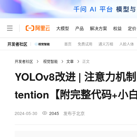
大模型
产品
解决方案
权益
定价
开发者社区
首页
免费试用
通义万相
人脸人体
大模型
产品
解决方案
权益
定价
云市场
伙伴
服务
了解阿里云
精选产品
精选解决方案
普惠上云
产品定价
精选商城
成为销售伙伴
售前咨询
为什么选择阿里云
千问AI平台
开发者社区
视觉智能
文章
正文
了解云产品的定价详情
大模型服务平台百炼
睿译宝，AI翻译排版一
普惠上云 官方力荐
分销伙伴
在线服务
网站建设
什么是云计算
大
YOLOv8改进 | 注意力机制
大模型服务与应用平台
上传文档即自动完成翻译和
云服务器38元/年起，超
咨询伙伴
多端小程序
技术领先
云上成本管理
售后服务
轻量应用服务器
GLM-5.2：长任务时代
官方推荐返现计划
大模型
精选产品
精选解决方案
Salesforce 国际版订阅
稳定可靠
tention【附完整代码+
管理和优化成本
推荐新用户得奖励，单订单
销售伙伴合作计划
自助服务
友盟天域
安全合规
人工智能与机器学习
AI
文本生成
云数据库 RDS
Hermes Agent，打造
云工开物
无影生态合作计划
在线服务
观测云
分析师报告
自主进化，持久记忆，越用
高校专属算力普惠，学生认
计算
互联网应用开发
2024-05-30
2045
发布于北京
Qwen3.8-Max
HOT
Salesforce On Alibaba C
工单服务
Tuya 物联网平台阿里云
研究报告与白皮书
人工智能平台 PAI
快速拥有专属 OpenClaw
大模
Consulting Partner 合
大数据
容器
智能体时代全能旗舰模型
免费试用
短信专区
一站式AI开发、训练和推
蓝凌 OA
AI 大模型销售与服务生
现代化应用