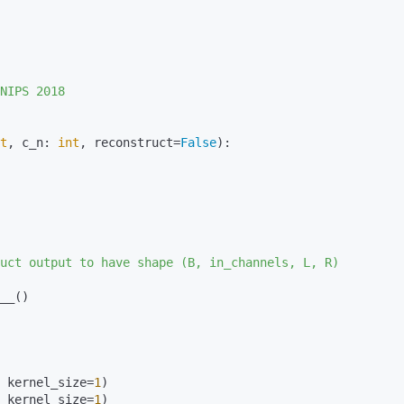
t
, c_n: 
int
, reconstruct=
False
):

__()

 kernel_size=
1
)

 kernel_size=
1
)
