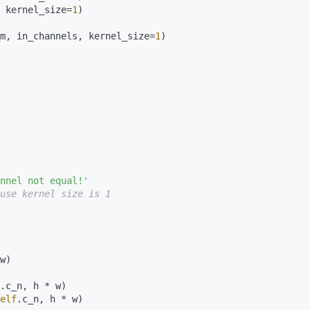
 kernel_size=
1
)

m, in_channels, kernel_size=
1
)

nnel not equal!'
use kernel size is 1
w)

.c_n, h * w)

elf