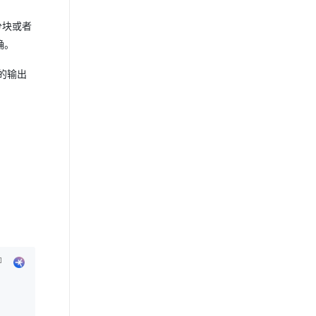
分块或者
确。
的输出