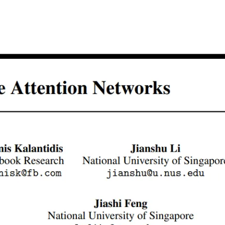
AI 应用
10分钟微调：让0.6B模型媲美235B模
多模态数据信
型
依托云原生高可用架构,实现Dify私有化部署
用1%尺寸在特定领域达到大模型90%以上效果
一个 AI 助手
超强辅助，Bol
即刻拥有 DeepSeek-R1 满血版
在企业官网、通讯软件中为客户提供 AI 客服
多种方案随心选，轻松解锁专属 DeepSeek