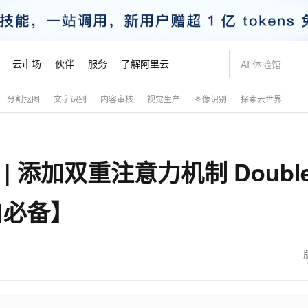
云市场
伙伴
服务
了解阿里云
分割抠图
文字识别
内容审核
视觉生产
图像识别
探索云世界
AI 特惠
数据与 API
成为产品伙伴
企业增值服务
最佳实践
价格计算器
AI 场景体
基础软件
产品伙伴合
阿里云认证
市场活动
配置报价
大模型
自助选配和估算价格
步到位
智启 AI 普惠权益
产品生态集成认证中心
企业支持计划
云上春晚
域名与网站
Qwen Audio：打造专属 AI 语音助手
千问官方 MaaS 平台，为开发者和 Agent 而生，新用户赠送 1 亿 + tokens 额度
一句话生成原生
AI Coding
阿里云Maa
2026 阿里云
云服务器 E
为企业打
数据集
Windows
大模型认证
模型
NEW
NEW
 | 添加双重注意力机制 Double
格式还原
值低价云产品抢先购
至高享 1亿+免费 tokens，加速 Al 应用落地
提供智能易用的域名与建站服务
Qwen-Audio-3.0-Realtime 端到端实时语音角色扮演
输入一句话想法,
智能编程，一键
安全可靠、
产品生态伙伴
专家技术服务
云上奥运之旅
弹性计算合作
阿里云中企出
手机三要素
宝塔 Linux
全部认证
价格优势
开源旗舰模型
即刻拥有 DeepSeek-V4-Pro
阿里云 OPC 创新助力计划
千问大模型
一键部署幻兽
AI 电商营销
对象存储 O
大模型
产品生态伙伴工作台
企业增值服务台
云栖战略参考
云存储合作计
云栖大会
身份实名认证
CentOS
训练营
小白必备】
推动算力普惠，释放技术红利
最高返9万
真正可用的 1M 上下文,一次完成代码全链路开发
快速构建应用程序和网站，即刻迈出上云第一步
轻松解锁专属 DeepSeek-V4-Pro
至高百万元 Token 补贴，加速一人公司成长
多元化、高性能、安全可靠的大模型服务
一键购买专属
从图文生成到
云上的中国
数据库合作计
活动全景
短信
Docker
图片和
自进化智能体
5 分钟轻松部署专属 QwenPaw
Token Plan 模型订阅计划
数字证书管理服务（原SSL证书）
高效搭建 AI
AI 广告创作
无影云电脑
企业成长
NEW
HOT
信息公告
看见新力量
云网络合作计
OCR 文字识别
JAVA
越聪明
证享300元代金券
全托管，含MySQL、PostgreSQL、SQL Server、MariaDB多引擎
Qwen3.8-Max 首发尝鲜，限时加量 10 倍，夜间低至2折
实现全站HTTPS，呈现可信的WEB访问
从聊天伙伴进化为能主动干活的本地数字员工
图文、视频一
随时随地安
魔搭 Mode
Kimi-K3
HappyHors
NEW
loud
服务实践
官网公告
金融模力时刻
Salesforce O
版
发票查验
全能环境
Claude Code + GStack 打造工程团队
千问办公，限时限量积分加倍
Qoder
低代码高效构
AI 建站
短信服务
型
NEW
作计划
Kimi 最新旗舰模型，长程编程与推理利器
让文字生成流
计划
创新中心
魔搭 ModelSc
健康状态
理服务
让AI从“聊天伙伴”进化为能干活的“数字员工”
安装技能 GStack，拥有专属 AI 工程团队
你的AI工作搭子，覆盖日常办公高频场景
面向真实软件的智能体编程平台
0 代码专业建
客户案例
天气预报查询
操作系统
态合作计划