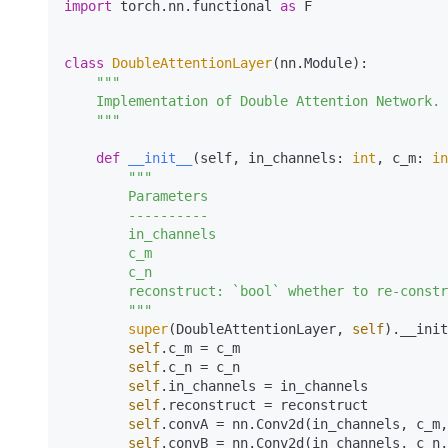
import
 torch.nn.functional 
as
 F

class
DoubleAttentionLayer
(nn.Module):

"""

    Implementation of Double Attention Network. NIPS 2018

    """
def
__init__
(
self, in_channels: 
int
, c_m: 
in
"""

        Parameters

        ----------

        in_channels

        c_m

        c_n

        reconstruct: `bool` whether to re-construct output to have shape (B, in_channels, L, R)

        """
super
(DoubleAttentionLayer, 
self
).__init
self
.c_m = c_m

self
.c_n = c_n

self
.in_channels = in_channels

self
.reconstruct = reconstruct

self
.convA = nn.Conv2d(in_channels, c_m,
self
.convB = nn.Conv2d(in_channels, c_n,