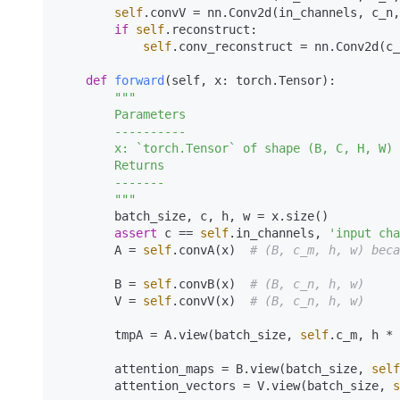
self
.convV = nn.Conv2d(in_channels, c_n,
if
self
.reconstruct:

self
.conv_reconstruct = nn.Conv2d(c_
def
forward
(
self, x: torch.Tensor
):

"""

        Parameters

        ----------

        x: `torch.Tensor` of shape (B, C, H, W)

        Returns

        -------

        """
        batch_size, c, h, w = x.size()

assert
 c == 
self
.in_channels, 
'input cha
        A = 
self
.convA(x)  
# (B, c_m, h, w) beca
        B = 
self
.convB(x)  
# (B, c_n, h, w)
        V = 
self
.convV(x)  
# (B, c_n, h, w)
        tmpA = A.view(batch_size, 
self
.c_m, h * 
        attention_maps = B.view(batch_size, 
self
        attention_vectors = V.view(batch_size, 
s