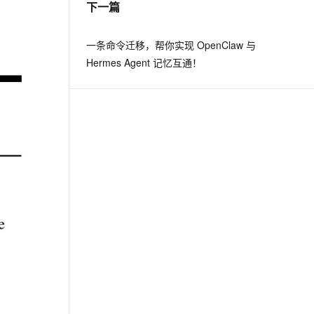
下一篇
息提取
与 AI 智能体进行实时音视频通话
一条命令迁移，帮你实现 OpenClaw 与
从文本、图片、视频中提取结构化的属性信息
构建支持视频理解的 AI 音视频实时通话应用
Hermes Agent 记忆互通！
t.diy 一步搞定创意建站
构建大模型应用的安全防护体系
通过自然语言交互简化开发流程,全栈开发支持
通过阿里云安全产品对 AI 应用进行安全防护