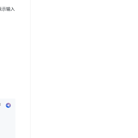
表示输入
。