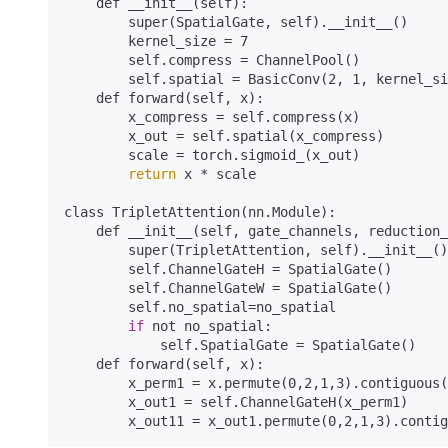
    def __init__(self):

        super(SpatialGate, self).__init__()

        kernel_size = 7

        self.compress = ChannelPool()

        self.spatial = BasicConv(2, 1, kernel_size, stride=1, padding=(kernel_size-1) // 2, relu=False)

    def forward(self, x):

        x_compress = self.compress(x)

        x_out = self.spatial(x_compress)

        scale = torch.sigmoid_(x_out) 

return
 x * scale

class TripletAttention(nn.Module):

    def __init__(self, gate_channels, reductio
        super(TripletAttention, self).__init__()

        self.ChannelGateH = SpatialGate()

        self.ChannelGateW = SpatialGate()

        self.no_spatial=no_spatial

if
 not no_spatial:

            self.SpatialGate = SpatialGate()

    def forward(self, x):

        x_perm1 = x.permute(0,2,1,3).contiguous()

        x_out1 = self.ChannelGateH(x_perm1)
