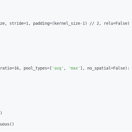
n_ratio=16, pool_types=[
'avg'
, 
'max'
], no_spatial=False):
