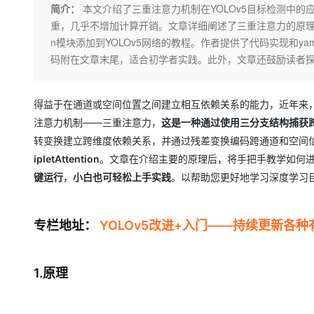
存储
天池大赛
Qwen3.7-Plus
简介：
本文介绍了三重注意力机制在YOLOv5目标检测中
云解析DNS
解决方案免费试用 新老
电子合同
重，几乎不增加计算开销。文章详细阐述了三重注意力的原理，包括
最高领取价值200元试用
能看、能想、能动手的多模
安全
网络与CDN
AI 算法大赛
畅捷通
n模块添加到YOLOv5网络的教程。作者提供了代码实现和
大数据开发治理平台 Data
AI 产品 免费试用
网络
安全
云开发大赛
码附在文章末尾，适合初学者实践。此外，文章还鼓励读者
Qwen3-VL-Plus
Tableau 订阅
1亿+ 大模型 tokens 和 
可观测
入门学习赛
中间件
AI空中课堂在线直播课
云防火墙
140+云产品 免费试用
得益于在通道或空间位置之间建立相互依赖关系的能力，近年来
上云与迁云
云原生的云上边界网络安全
产品新客免费试用，最长1
数据库
注意力机制——三重注意力，
这是一种通过使用三分支结构捕获
生态解决方案
大模型服务
企业出海
大模型ACA认证体验
转变换建立跨维度依赖关系，并通过残差变换编码跨通道和空间
大数据计算
助力企业全员 AI 认知与能
行业生态解决方案
ipletAttention
。文章在介绍主要的原理后，将手把手教学如何
千问AI平台-Token Plan
政企业务
媒体服务
键运行
，
小白也可轻松上手实践
。以帮助您更好地学习深度学习目
开发者生态解决方案
企业服务与云通信
千问AI平台-模型体验
AI 开发和 AI 应用解决
在线体验全尺寸、多种模态
专栏地址
：
YOLOv5改进+入门——持续更新各
域名与网站
Happy 系列大模型
终端用户计算
1.原理
Serverless
开发工具