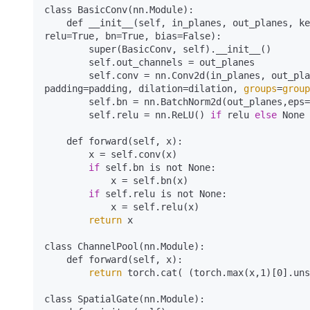
class BasicConv(nn.Module):

    def __init__(self, in_planes, out_planes, 
relu=True, bn=True, bias=False):

        super(BasicConv, self).__init__()

        self.out_channels = out_planes

        self.conv = nn.Conv2d(in_planes, out_planes, kernel_size=kernel_size, stride=stride, 
padding=padding, dilation=dilation, 
groups
=
group
        self.bn = nn.BatchNorm2d(out_planes,
        self.relu = nn.ReLU() 
if
 relu 
else
 None

    def forward(self, x):

        x = self.conv(x)

if
 self.bn is not None:

            x = self.bn(x)

if
 self.relu is not None:

            x = self.relu(x)

return
 x

class ChannelPool(nn.Module):

    def forward(self, x):

return
 torch.cat( (torch.max(x,1)[0].uns
class SpatialGate(nn.Module):
