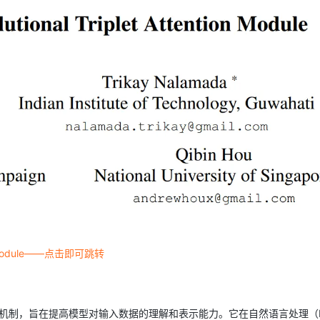
AI 应用
10分钟微调：让0.6B模型媲美235B模
多模态数据信
型
依托云原生高可用架构,实现Dify私有化部署
用1%尺寸在特定领域达到大模型90%以上效果
一个 AI 助手
超强辅助，Bol
即刻拥有 DeepSeek-R1 满血版
在企业官网、通讯软件中为客户提供 AI 客服
多种方案随心选，轻松解锁专属 DeepSeek
ntion Module——点击即可跳转
中的注意力机制，旨在提高模型对输入数据的理解和表示能力。它在自然语言处理（