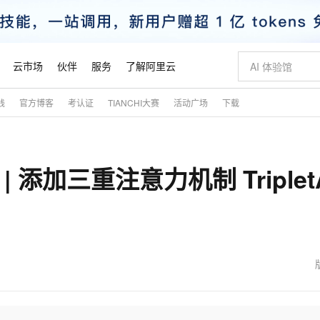
云市场
伙伴
服务
了解阿里云
践
官方博客
考认证
TIANCHI大赛
活动广场
下载
AI 特惠
数据与 API
成为产品伙伴
企业增值服务
最佳实践
价格计算器
AI 场景体
基础软件
产品伙伴合
阿里云认证
市场活动
配置报价
大模型
自助选配和估算价格
新方式
睿译宝，AI翻译排版一步到位
智启 AI 普惠权益
产品生态集成认证中心
企业支持计划
云上春晚
域名与网站
千问官方 MaaS 平台，为开发者和 Agent 而生，新用户赠送 1 亿 + tokens 额度
Qwen Aud
AI Coding
阿里云Maa
2026 阿里云
云服务器 E
为企业打
数据集
Windows
大模型认证
模型
NEW
NEW
| 添加三重注意力机制 TripletA
交付可用成果
值低价云产品抢先购
上传文档即自动完成翻译和格式还原
至高享 1亿+免费 tokens，加速 Al 应用落地
提供智能易用的域名与建站服务
智能编程，一键
安全可靠、
产品生态伙伴
专家技术服务
云上奥运之旅
弹性计算合作
阿里云中企出
手机三要素
宝塔 Linux
全部认证
价格优势
有专属领域专家
GLM-5.2：长任务时代开源旗舰模型
阿里云 OPC 创新助力计划
千问大模型
即刻拥有 DeepS
AI 电商营销
对象存储 O
大模型
产品生态伙伴工作台
企业增值服务台
云栖战略参考
云存储合作计
云栖大会
身份实名认证
CentOS
训练营
推动算力普惠，释放技术红利
最高返9万
多领域专家智能体,一键组建 AI 虚拟交付团队
快速构建应用程序和网站，即刻迈出上云第一步
至高百万元 Token 补贴，加速一人公司成长
多元化、高性能、安全可靠的大模型服务
真正可用的 1M 上下文,一次完成代码全链路开发
轻松解锁专属 Dee
从图文生成到
云上的中国
数据库合作计
活动全景
短信
Docker
图片和
站式影视创作平台
Hermes Agent，打造自进化智能体
Token Plan 模型订阅计划
数字证书管理服务（原SSL证书）
5 分钟轻松部署
AI 广告创作
无影云电脑
企业成长
NEW
信息公告
看见新力量
云网络合作计
OCR 文字识别
JAVA
证享300元代金券
可视化编排打通从文字构思到成片全链路闭环
全托管，含MySQL、PostgreSQL、SQL Server、MariaDB多引擎
自主进化，持久记忆，越用越聪明
Qwen3.8-Max 首发尝鲜，限时加量 10 倍，夜间低至2折
实现全站HTTPS，呈现可信的WEB访问
图文、视频一
随时随地安
魔搭 Mode
Kimi-K3
HappyHors
NEW
loud
服务实践
官网公告
金融模力时刻
Salesforce O
版
发票查验
全能环境
Claude Code + GStack 打造工程团队
千问办公，限时限量积分加倍
Qoder
低代码高效构
AI 建站
短信服务
型
NEW
作计划
Kimi 最新旗舰模型，长程编程与推理利器
让文字生成流
计划
创新中心
魔搭 ModelSc
健康状态
理服务
让AI从“聊天伙伴”进化为能干活的“数字员工”
安装技能 GStack，拥有专属 AI 工程团队
你的AI工作搭子，覆盖日常办公高频场景
面向真实软件的智能体编程平台
0 代码专业建
客户案例
天气预报查询
操作系统
态合作计划