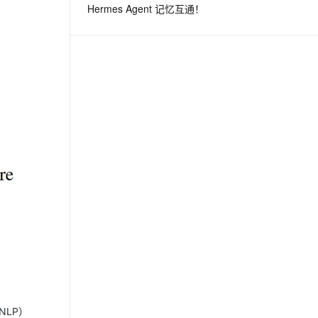
Hermes Agent 记忆互通！
息提取
与 AI 智能体进行实时音视频通话
从文本、图片、视频中提取结构化的属性信息
构建支持视频理解的 AI 音视频实时通话应用
t.diy 一步搞定创意建站
构建大模型应用的安全防护体系
通过自然语言交互简化开发流程,全栈开发支持
通过阿里云安全产品对 AI 应用进行安全防护
NLP）