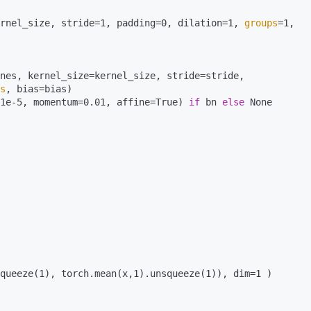
kernel_size, stride=1, padding=0, dilation=1, 
groups
=1, 
s
, bias=bias)

eps=1e-5, momentum=0.01, affine=True) 
if
 bn 
else
 None

queeze(1), torch.mean(x,1).unsqueeze(1)), dim=1 )
