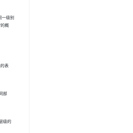
同一级别
”的概
像的表
同部
层级的