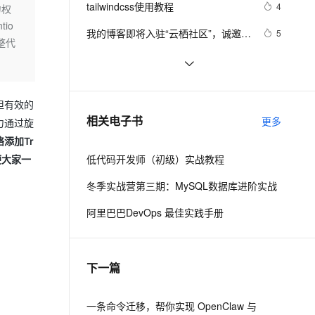
安全
tailwindcss使用教程
我要投诉
e-1.1-I2V
Cosyvoice-V3-Flash
4
力权
PolarDB
上云场景组合购
Milvus 弹性伸缩功能新增节
伴
io
漫剧创作，剧本、分镜、视频高效生成
100%兼容MySQL、PostgreSQL，兼容Oracle，支持集中和分布式
覆盖90%+业务场景，专享组合折扣价
点支持范围
畅自然，细节丰富
高表现力语音合成大模型，语音克隆听感自然
VPN
我的博客即将入驻“云栖社区”，诚邀技
5
整代
术同仁一同入驻。
ernetes 版 ACK
云聚AI 严选权益
AI 原生数据库服务发布
SSL 证书
思科路由器的密码恢复
4
2V
Fun-ASR
，一键激活高效办公新体验
理容器应用的 K8s 服务
精选AI产品，从模型到应用全链提效
Agent 数据网关
文戏情感细腻自然，动作戏激烈拳拳到肉，实现更强表演能力
支持中英文自由切换，具备更强的噪声鲁棒性
堡垒机
有一种忙，叫做很有希望
6
AI 用量加速计划
云原生数据库 PolarDB
但有效的
防火墙
、识别商机，让客服更高效、服务更出色。
深度优先搜索的图文介绍
新老同享，达量后返
Agentic Database 发布
3
相关电子书
更多
力通过旋
主机安全
应用
添加Tr
低代码开发师（初级）实战教程
便大家一
千问办公
NEW
AI 应用及服务市场
的智能体编程平台
一站式AI生产力平台
冬季实战营第三期：MySQL数据库进阶实战
AI 应用
伶鹊
阿里巴巴DevOps 最佳实践手册
企业级人与Agent协作平台，接入和调度多个数字员工
智能客服平台，对话机器人、对话分析、智能外呼
大模型
大模型服务平台百炼 - 全妙
自然语言处理
下一篇
应用创作平台
多模态内容创作工具，已接入 DeepSeek
数据标注
机器学习
一条命令迁移，帮你实现 OpenClaw 与