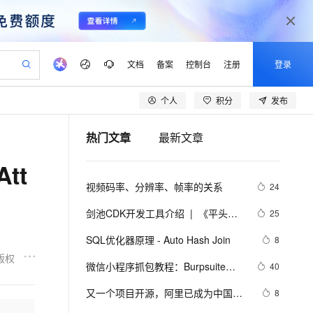
文档
备案
控制台
注册
登录
个人
积分
发布
验
作计划
器
AI 活动
专业服务
服务伙伴合作计划
开发者社区
加入我们
产品动态
服务平台百炼
阿里云 OPC 创新助力计划
热门文章
最新文章
一站式生成采购清单，支持单品或批量购买
io：打造专属 AI 语音助手
S产品伙伴计划（繁花）
峰会
CS
造的大模型服务与应用开发平台
一句话生成原生可编辑精美 PPT 文稿
AI 生产力先锋
Al MaaS 服务伙伴赋能合作
域名
博文
Careers
至高可申请百万元
Qwen3.8-Max 模型上线
tt
开启高性价比 AI 编程新体验
弹性可伸缩的云计算服务
Qwen-Audio-3.0-Realtime 端到端实时语音角色扮演
输入一句话想法, 轻松生成专业的 PPT
先锋实践拓展 AI 生产力的边界
Token 补贴，五大权
计划
海大会
伙伴信用分合作计划
商标
问答
社会招聘
视频码率、分辨率、帧率的关系
24
益加速 OPC 成功
eek-V4-Pro
SS
一键部署幻兽帕鲁游戏服务器
飞天发布时刻
HOT
Open Search 向量检索版支
划
备案
电子书
校园招聘
pSeek-V4-Pro
视频创作，一键激活电商全链路生产力
稳定、安全、高性价比、高性能的云存储服务
一键购买专属联机服务器，轻松开启游戏
所见，即是所愿
持视频检索 Pipeline 功能
更多支持
剑池CDK开发工具介绍  |  《平头哥
25
划
公司注册
镜像站
视频生成
语音识别与合成
剑池CDK快速上手指南》第一章
专属 QwenPaw
漫剧工坊：一站式动画创作平台
AI 实训营
HOT
应用身份服务 (IDaaS)
SQL优化器原理 - Auto Hash Join
8
合作伙伴培训与认证
划
上云迁移
站生成，高效打造优质广告素材
全接入的云上超级电脑
从聊天伙伴进化为能主动干活的本地数字员工
快速生产连贯的高质量长漫剧
从基础到进阶，Agent 创客手把手教你
OpenClaw 管理能力上线
版权
lScope
我要反馈
e-1.1-T2V
Qwen3-TTS-Flash
微信小程序抓包教程：Burpsuite版 
40
查询合作伙伴
n Alibaba Cloud ISV 合作
代维服务
建企业门户网站
10 分钟搭建微信、支付宝小程序
MaxCompute MaxFrame 提
附所需工具
畅细腻的高质量视频
离线语音合成大模型，多语言方言自适应，低延迟高稳定
创新加速
又一个项目开源，阿里已成为中国开
ope
登录合作伙伴管理后台
8
我要建议
站，无忧落地极速上线
以可视化方式快速构建移动和 PC 门户网站
国内短信简单易用，安全可靠，秒级触达，全球覆盖200+国家和地区。
高效部署网站，快速应用到小程序
供自动弹性内存功能
源的关键力量？