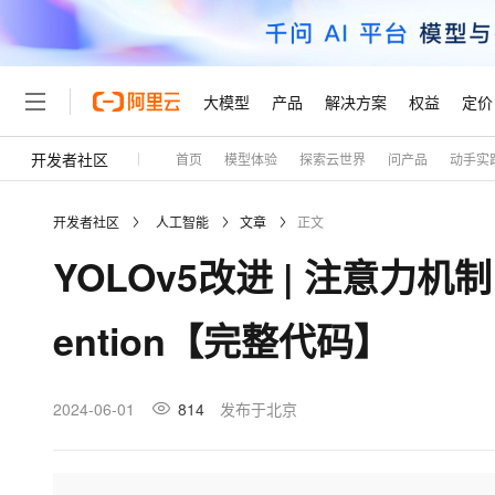
大模型
产品
解决方案
权益
定价
开发者社区
首页
模型体验
探索云世界
问产品
动手实
大模型
产品
解决方案
权益
定价
云市场
伙伴
服务
了解阿里云
精选产品
精选解决方案
普惠上云
产品定价
精选商城
成为销售伙伴
售前咨询
为什么选择阿里云
千问AI平台
开发者社区
人工智能
文章
正文
了解云产品的定价详情
大模型服务平台百炼
千问办公，解锁你的工作
普惠上云 官方力荐
分销伙伴
在线服务
网站建设
什么是云计算
大
YOLOv5改进 | 注意力机制 
大模型服务与应用平台
企业级Agent产品，直接
云服务器38元/年起，超
咨询伙伴
多端小程序
技术领先
云上成本管理
售后服务
轻量应用服务器
Agency Agents：拥
官方推荐返现计划
大模型
精选产品
精选解决方案
Salesforce 国际版订阅
稳定可靠
ention【完整代码】
管理和优化成本
推荐新用户得奖励，单订单
销售伙伴合作计划
自助服务
友盟天域
安全合规
人工智能与机器学习
AI
文本生成
云数据库 RDS
HappyHorse 打造一
云工开物
无影生态合作计划
在线服务
观测云
分析师报告
高校专属算力普惠，学生认
计算
互联网应用开发
2024-06-01
814
发布于北京
Qwen3.8-Max
HOT
Salesforce On Alibaba C
工单服务
Tuya 物联网平台阿里云
研究报告与白皮书
人工智能平台 PAI
快速拥有专属 OpenClaw
大模
Consulting Partner 合
大数据
容器
智能体时代全能旗舰模型
免费试用
短信专区
一站式AI开发、训练和推
蓝凌 OA
AI 大模型销售与服务生
现代化应用