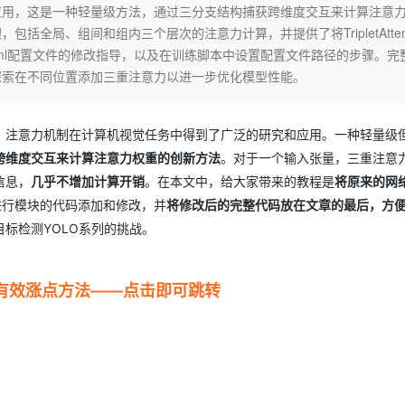
Deepseek-v4-pro
HappyHors
的应用，这是一种轻量级方法，通过三分支结构捕获跨维度交互来计算注意
同享
万小智 AI 建站低至 15元/月
Qoder CN
AI 短剧/漫剧
云原生数据库 
快递物流查询
WordPress
成为服务伙
高校合作
全局、组间和组内三个层次的注意力计算，并提供了将TripletAttent
点，立即开启云上创新
覆盖公网/内网、递归/权威、移动APP等全场景解析服务
送.CN域名，送备案服务码
基于千问大模型等，支持代码智能生成、研发智能问答
AI助力短剧
态智能体模型
旗舰 MoE 大模型，百万上下文与顶尖推理能力
图生视频，流
Ubuntu
yaml配置文件的修改指导，以及在训练脚本中设置配置文件路径的步骤。完
服务生态伙伴
云工开物
企业应用
Works
Night Plan 支持 Qwen 3.8-Max
云原生大数据计算服务 MaxCompute
AI 办公
容器服务 Kub
NEW
探索在不同位置添加三重注意力以进一步优化模型性能。
GLM-5.2
Wan2.7-T
Red Hat
30+ 款产品免费体验
Data Agent 驱动的一站式 Data+AI 开发治理平台
夜间 5 折，Qwen/Meoo/TokenPlan 客户专享
面向分析的企业级SaaS模式云数据仓库
AI智能应用
提供一站式管
科研合作
视觉 Coding、空间感知、多模态思考等全面升级
1M上下文，专为长程任务能力而生
ERP
堂（旗舰版）
SUSE
智能客服
，注意力机制在计算机视觉任务中得到了广泛的研究和应用。一种轻量级
CRM
防护产品
2个月
自动承接线索
跨维度交互来计算注意力权重的创新方法
。对于一个输入张量，三重注意
建站小程序
OA 办公系统
AI 应用构建
大模型原生
信息，
几乎不增加计算开销
。在本文中，给大家带来的教程是
将原来的网络
力提升
财税管理
模板建站
进行模块的代码添加和修改，并
将修改后的完整代码放在文章的最后，方
Qoder
大模型服务平台百炼-应用模版
HOT
NEW
标检测YOLO系列的挑战。
面向真实软件
个人版上线、团队版降价；千问3.8-Max首发发尝鲜
丰富多元化的应用模版和解决方案
400电话
定制建站
万有无界
大模型服务平台百炼-智能体
方案
广告营销
模板小程序
的模型效果
灵活可视化地构建企业级 Agent
种有效涨点方法——点击即可跳转
定制小程序
秒悟
人工智能平台 PAI
APP 开发
云端极速 AI 
新一代 AI 视频生成模型，深度适配广告营销等场景
AI Native 的算法工程平台，一站式完成建模、训练、推理服务部署
建站系统