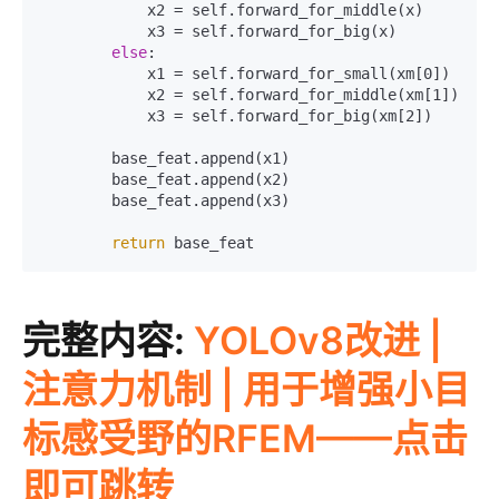
            x2 = self.forward_for_middle(x)

            x3 = self.forward_for_big(x)

else
:

            x1 = self.forward_for_small(xm[0])

            x2 = self.forward_for_middle(xm[1])

            x3 = self.forward_for_big(xm[2])

        base_feat.append(x1)

        base_feat.append(x2)

        base_feat.append(x3)

return
 base_feat
完整内容:
YOLOv8改进 |
注意力机制 | 用于增强小目
标感受野的RFEM——点击
即可跳转