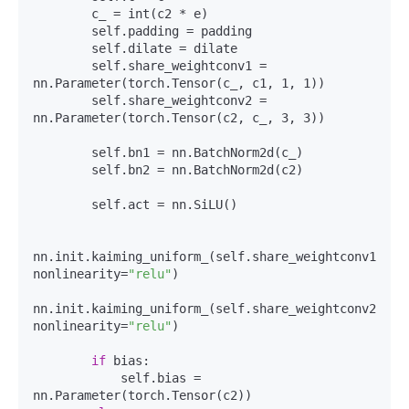
        c_ = int(c2 * e)

        self.padding = padding

        self.dilate = dilate

        self.share_weightconv1 = 
nn.Parameter(torch.Tensor(c_, c1, 1, 1))

        self.share_weightconv2 = 
nn.Parameter(torch.Tensor(c2, c_, 3, 3))

        self.bn1 = nn.BatchNorm2d(c_)

        self.bn2 = nn.BatchNorm2d(c2)

        self.act = nn.SiLU()

nn.init.kaiming_uniform_(self.share_weightconv1, 
nonlinearity=
"relu"
)

nn.init.kaiming_uniform_(self.share_weightconv2, 
nonlinearity=
"relu"
)

if
 bias:

            self.bias = 
nn.Parameter(torch.Tensor(c2))
