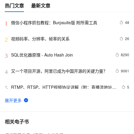
热门文章
最新文章
微信小程序抓包教程：Burpsuite版 附所需工具
48
1
视频码率、分辨率、帧率的关系
26
2
SQL优化器原理 - Auto Hash Join
8290
3
又一个项目开源，阿里已成为中国开源的关键力量？
9061
4
RTMP、RTSP、HTTP视频协议详解（附：直播流地址、
5
5
播放软件）
谷歌CEO皮查伊：对重返中国持开放态度
750
6
C语言项目参考解答：全正整数后再计算
654
7
相关电子书