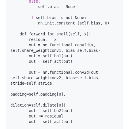
else
:

            self.bias = None

if
 self.bias is not None:

            nn.init.constant_(self.bias, 0)

    def forward_for_small(self, x):

        residual = x

        out = nn.functional.conv2d(x, 
self.share_weightconv1, bias=self.bias)

        out = self.bn1(out)

        out = self.act(out)

        out = nn.functional.conv2d(out, 
self.share_weightconv2, bias=self.bias, 
stride=self.stride,

padding=self.padding[0],

dilation=self.dilate[0])

        out = self.bn2(out)

        out += residual

        out = self.act(out)
