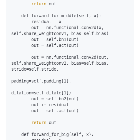
return
 out

    def forward_for_middle(self, x):

        residual = x

        out = nn.functional.conv2d(x, 
self.share_weightconv1, bias=self.bias)

        out = self.bn1(out)

        out = self.act(out)

        out = nn.functional.conv2d(out, 
self.share_weightconv2, bias=self.bias, 
stride=self.stride,

padding=self.padding[1],

dilation=self.dilate[1])

        out = self.bn2(out)

        out += residual

        out = self.act(out)

return
 out

    def forward_for_big(self, x):
