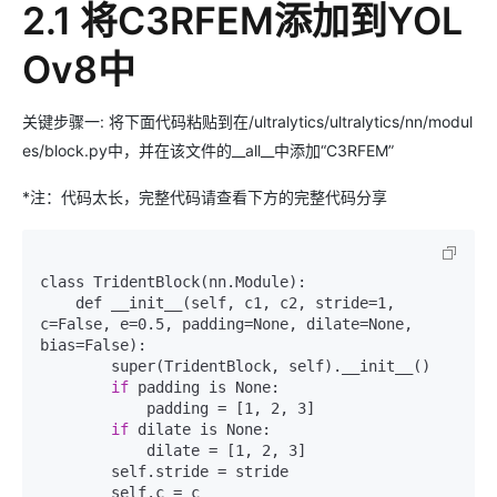
2.1 将C3RFEM添加到YOL
Ov8中
关键步骤一: 将下面代码粘贴到在/ultralytics/ultralytics/nn/modul
es/block.py中，并在该文件的__all__中添加“C3RFEM”
*注：代码太长，完整代码请查看下方的完整代码分享
class TridentBlock(nn.Module):

    def __init__(self, c1, c2, stride=1, 
c=False, e=0.5, padding=None, dilate=None, 
bias=False):

        super(TridentBlock, self).__init__()

if
 padding is None:

            padding = [1, 2, 3]

if
 dilate is None:

            dilate = [1, 2, 3]

        self.stride = stride

        self.c = c
