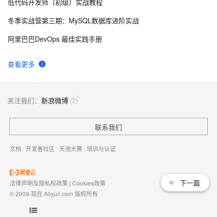
低代码开发师（初级）实战教程
俗人解读 三维渲染 的工作过程
657
8
冬季实战营第三期：MySQL数据库进阶实战
国土档案管理信息系统【档案著录】-他项权利类档案
581
9
阿里巴巴DevOps 最佳实践手册
著录
使用TWO_TASK或者LOCAL环境变量?
586
10
查看更多
关注我们：
新浪微博
联系我们
文档
|
开发者社区
|
天池大赛
|
培训与认证
下一篇
法律声明及隐私权政策
|
Cookies政策
© 2009-现在 Aliyun.com 版权所有
增值电信业务经营许可证：
浙B2-20080101
域名注册服务机构许可：
浙D3-20210002