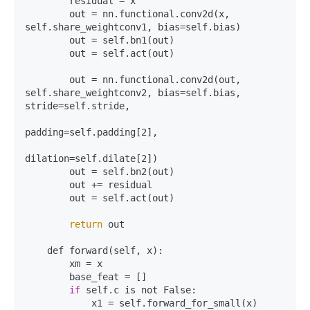
        residual = x

        out = nn.functional.conv2d(x, 
self.share_weightconv1, bias=self.bias)

        out = self.bn1(out)

        out = self.act(out)

        out = nn.functional.conv2d(out, 
self.share_weightconv2, bias=self.bias, 
stride=self.stride,

padding=self.padding[2],

dilation=self.dilate[2])

        out = self.bn2(out)

        out += residual

        out = self.act(out)

return
 out

    def forward(self, x):

        xm = x

        base_feat = []

if
 self.c is not False:

            x1 = self.forward_for_small(x)
