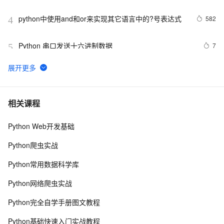
CVE-2017-8291)
python中使用and和or来实现其它语言中的?号表达式
582
4
Python 串口发送十六进制数据
7
5
python synflood test
599
6
Python是一种广泛使用的高级编程语言，具有许多优点
13
7
相关课程
和缺点
Python Web开发基础
Python深度学习面试：CNN、RNN与Transformer详解
17
8
Python爬虫实战
python 技术篇-logging模块的日志定期清理设置，自动清
9
9
Python常用数据科学库
理上个月的日志实例演示
Python：使用PyJWT实现JSON Web Tokens加密解密
2
10
Python网络爬虫实战
Python完全自学手册图文教程
Python基础快速入门实战教程