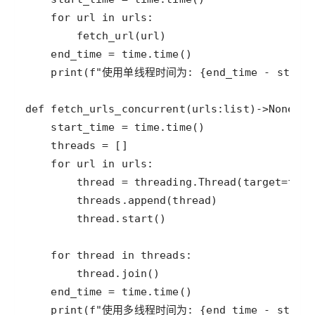
for
url
in
urls
fetch_url
(
url
end_time
=
time
.
time
print
(
f"使用单线程时间为: 
{
end_time
-
start
def
fetch_urls_concurrent
(
urls
:
list
)
-
>
None
start_time
=
time
.
time
threads
=
for
url
in
urls
thread
=
threading
.
Thread
(
target
=
fetc
threads
.
append
(
thread
thread
.
start
for
thread
in
threads
thread
.
join
end_time
=
time
.
time
print
(
f"使用多线程时间为: 
{
end_time
-
start