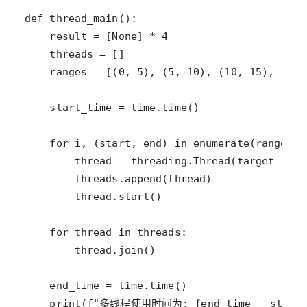
def
thread_main
result
=
 [
None
] 
*
4
threads
=
ranges
=
 [(
0
, 
5
), (
5
, 
10
), (
10
, 
15
), (
15
,
start_time
=
time
.
time
for
i
, (
start
, 
end
) 
in
enumerate
(
ranges
thread
=
threading
.
Thread
(
target
=
inte
threads
.
append
(
thread
thread
.
start
for
thread
in
threads
thread
.
join
end_time
=
time
.
time
print
(
f"多线程使用时间为: 
{
end_time
-
start