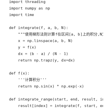
import
threading
import
numpy
as
np
import
time
def
integrate
(
f
, 
a
, 
b
, 
N
"""使用梯形法则计算f在区间[a, b]上的积分,N为分割
x
=
np
.
linspace
(
a
, 
b
, 
N
y
=
f
(
x
dx
=
 (
b
-
a
) 
/
 (
N
-
1
return
np
.
trapz
(
y
, 
dx
=
dx
def
f
(
x
'''计算积分'''
return
np
.
sin
(
x
) 
*
np
.
exp
(
-
x
def
integrate_range
(
start
, 
end
, 
result
, 
index
result
[
index
] 
=
integrate
(
f
, 
start
, 
end
, 