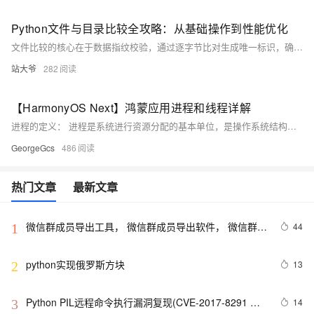
Python文件与目录比较全攻略：从基础操作到性能优化
文件比较的核心在于数据指纹校验，通过逐字节比对生成唯一标识，确保内容一致性。从标准库的os与filecmp到高性能第三方库如pydiffx，再到分布式与量子加密技术的未来趋势，文件比较广泛应用于数据备份、代码审查与系统监控等领域，是保障数据完整性的关键技术手段。
站大爷
282
【HarmonyOS Next】鸿蒙应用进程和线程详解
进程的定义： 进程是系统进行资源分配的基本单位，是操作系统结构的基础。 在鸿蒙系统中，一个应用下会有三类进程：
GeorgeGcs
486
热门文章
最新文章
微信群成员导出工具， 微信群成员导出软件， 微信群管
44
1
理工具软件【python】
python实现俄罗斯方块
13
2
Python PIL远程命令执行漏洞复现(CVE-2017-8291 
14
3