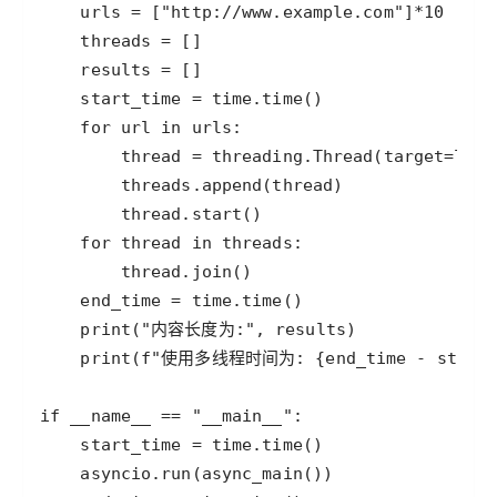
urls
=
 [
"http://www.example.com"
]
*
10
threads
=
results
=
start_time
=
time
.
time
for
url
in
urls
thread
=
threading
.
Thread
(
target
=
lamb
threads
.
append
(
thread
thread
.
start
for
thread
in
threads
thread
.
join
end_time
=
time
.
time
print
(
"内容长度为:"
, 
results
print
(
f"使用多线程时间为: 
{
end_time
-
start
if
__name__
==
"__main__"
start_time
=
time
.
time
asyncio
.
run
(
async_main