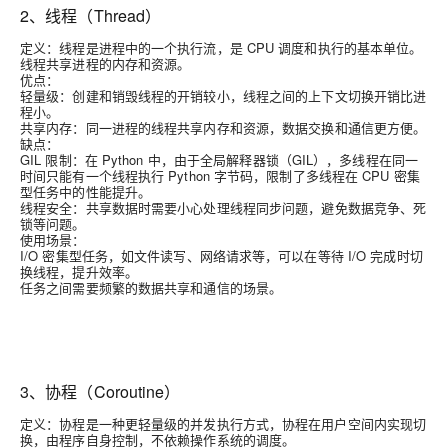
2、线程（Thread）
定义：
线程是进程中的一个执行流，是 CPU 调度和执行的基本单位。
线程共享进程的内存和资源。
优点：
轻量级：
创建和销毁线程的开销较小，线程之间的上下文切换开销比进
程小。
共享内存：
同一进程的线程共享内存和资源，数据交换和通信更方便。
缺点：
GIL 限制：
在 Python 中，由于全局解释器锁（GIL），多线程在同一
时间只能有一个线程执行 Python 字节码，限制了多线程在 CPU 密集
型任务中的性能提升。
线程安全：
共享数据时需要小心处理线程同步问题，避免数据竞争、死
锁等问题。
使用场景：
I/O 密集型任务，如文件读写、网络请求等，可以在等待 I/O 完成时切
换线程，提升效率。
任务之间需要频繁的数据共享和通信的场景。
3、协程（Coroutine）
定义：
协程是一种更轻量级的并发执行方式，协程在用户空间内实现切
换，由程序自身控制，不依赖操作系统的调度。