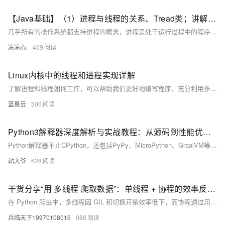
【Java基础】（1）进程与线程的关系、Tread类；讲解基本线程安全、网络编程内容；JSON序列化与反序列化
几乎所有的操作系统都支持进程的概念，进程是处于运行过程中的程序，并且具有一定的独立功能，进程是系统进行资源分配和调度的一个独立单位一般而言，进程包含如下三个特征。独立性动态性并发性。
凉凉心.
409
Linux内核中的线程和进程实现详解
了解进程和线程如何工作，可以帮助我们更好地编写程序，充分利用多核CPU，实现并行计算，提高系统的响应速度和计算效能。记住，适当平衡进程和线程的使用，既要拥有独立空间的'兄弟'，也需要在'家庭'中分享和并行的成员。对于这个世界，现在，你应该有一个全新的认识。
蓝易云
500
Python3解释器深度解析与实战教程：从源码到性能优化的全路径探索
Python解释器不止CPython，还包括PyPy、MicroPython、GraalVM等，各具特色，适用于不同场景。本文深入解析Python解释器的工作原理、内存管理机制、GIL限制及其优化策略，并介绍性能调优工具链及未来发展方向，助力开发者提升Python应用性能。
站大爷
628
干货分享“用 多线程 爬取数据”：单线程 + 协程的效率反超 3 倍，这才是 Python 异步的正确打开方式
在 Python 爬虫中，多线程因 GIL 和切换开销效率低下，而协程通过用户态调度实现高并发，大幅提升爬取效率。本文详解协程原理、实战对比多线程性能，并提供最佳实践，助你掌握异步爬虫核心技术。
兵临天下19970108016
988