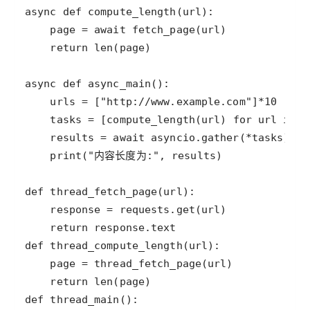
async
def
compute_length
(
url
page
=
await
fetch_page
(
url
return
len
(
page
async
def
async_main
urls
=
 [
"http://www.example.com"
]
*
10
tasks
=
 [
compute_length
(
url
) 
for
url
in
u
results
=
await
asyncio
.
gather
(
*
tasks
print
(
"内容长度为:"
, 
results
def
thread_fetch_page
(
url
response
=
requests
.
get
(
url
return
response
.
text
def
thread_compute_length
(
url
page
=
thread_fetch_page
(
url
return
len
(
page
def
thread_main