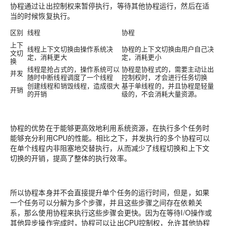
协程通过让出控制权来暂停执行，等待其他协程运行，然后在适
当的时候恢复执行。
区别
线程
协程
上下
线程上下文切换由操作系统决
协程的上下文切换由用户自己决
文切
定，消耗更大
定，消耗更小
换
线程是抢占式的，操作系统可以
协程是协程式的，需要主动让出
并发
随时中断线程调度了一个线程
控制权时，才会进行任务切换
创建线程和销毁线程，造成很大
基于单线程的，并且协程是轻量
开销
的开销
级的，不会消耗大量资源。
协程的优势在于能够更高效地利用系统资源，在执行多个任务时
能够充分利用CPU的性能。相比之下，并发执行的多个协程可以
在单个线程内非阻塞地交替执行，从而减少了线程切换和上下文
切换的开销，提高了整体的执行效率。
所以协程本身并不会直接提升单个任务的运行时间，但是，如果
一个任务可以分解为多个步骤，并且这些步骤之间存在依赖关
系，那么使用协程来执行这些步骤会更快。因为在等待I/O操作或
其他异步操作完成时，协程可以让出CPU控制权，允许其他协程