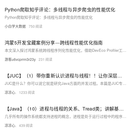
Python爬取知乎评论：多线程与异步爬虫的性能优化
Python爬取知乎评论：多线程与异步爬虫的性能优化
小白学大数据
750
鸿蒙5开发宝藏案例分享---跨线程性能优化指南
本文深入探讨鸿蒙系统跨线程序列化性能优化，借助DevEco Profiler工具定位序列化瓶颈。通过Sendable接口改造、数据瘦身等方法，将5万本书对象的序列化耗时从260ms+降至&lt;8ms，甚至&lt;1ms。总结避坑经验，建议常态化使用Profiler检测，避免传递大对象，提升多线程开发效率。
游客u6vcprrm3r23y
231
【JUC】（1）带你重新认识进程与线程！！让你深层次了解线程运行的睡眠与打断！！
JUC是什么？你可以说它就是研究Java方面的并发过程。本篇是JUC专栏的第一章！带你了解并行与并发、线程与程序、线程的启动与休眠、打断和等待！全是干货！快快快！
凉凉心.
1233
【Java】（10）进程与线程的关系、Tread类；讲解基本线程安全、网络编程内容；JSON序列化与反序列化
几乎所有的操作系统都支持进程的概念，进程是处于运行过程中的程序，并且具有一定的独立功能，进程是系统进行资源分配和调度的一个独立单位一般而言，进程包含如下三个特征。独立性动态性并发性。
凉凉心.
439