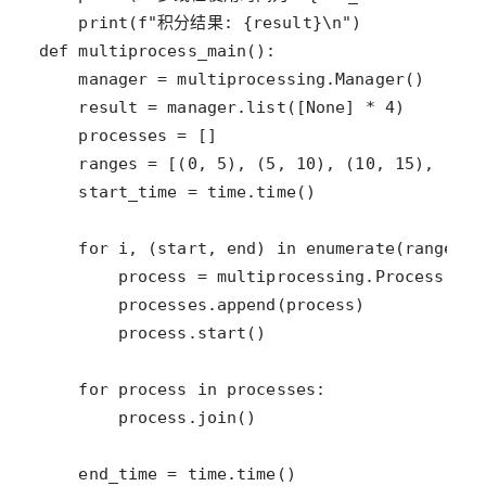
print
(
f"积分结果: 
{
result
}
\n"
def
multiprocess_main
manager
=
multiprocessing
.
Manager
result
=
manager
.
list
([
None
] 
*
4
processes
=
ranges
=
 [(
0
, 
5
), (
5
, 
10
), (
10
, 
15
), (
15
,
start_time
=
time
.
time
for
i
, (
start
, 
end
) 
in
enumerate
(
ranges
process
=
multiprocessing
.
Process
(
tar
processes
.
append
(
process
process
.
start
for
process
in
processes
process
.
join
end_time
=
time
.
time