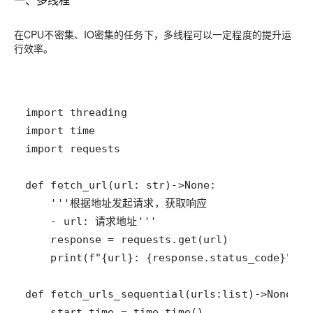
在CPU不密集、IO密集的任务下，多线程可以一定程度的提升运
行效率。
import
threading
import
time
import
requests
def
fetch_url
(
url
: 
str
)
-
>
None
'''根据地址发起请求，获取响应
    - url: 请求地址'''
response
=
requests
.
get
(
url
print
(
f"
{
url
}
: 
{
response
.
status_code
}
"
def
fetch_urls_sequential
(
urls
:
list
)
-
>
None
start_time
=
time
.
time