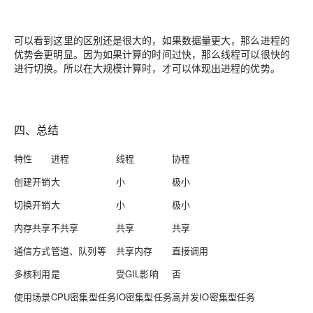
可以看到这里的区别还是很大的，如果数据量更大，那么进程的
优势会更明显。因为如果计算的时间过快，那么线程可以很快的
进行切换。所以在大规模计算时，才可以体现出进程的优势。
四、总结
特性
进程
线程
协程
创建开销
大
小
极小
切换开销
大
小
极小
内存共享
不共享
共享
共享
通信方式
管道、队列等
共享内存
直接调用
多核利用
是
受GIL影响
否
使用场景
CPU密集型任务
IO密集型任务
高并发IO密集型任务