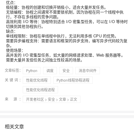
优点：
极轻量：
协程的创建和切换开销极小，适合大量并发任务。
无锁编程：
协程之间通常不需要锁机制，因为协程在同一个线程中执
行，不存在多线程的竞争问题。
高效利用 I/O 等待：
协程特别适合 I/O 密集型任务，可以在 I/O 等待时
切换到其他协程执行。
缺点：
单线程限制：
协程在单线程中执行，无法利用多核 CPU 的优势。
需要异步编程支持：
需要语言和框架的异步支持，编写异步代码较为复
杂。
使用场景：
高并发的 I/O 密集型任务，如大量的网络请求处理、Web 服务器等。
需要大量并发但任务之间独立性较高的场景。
文章标签：
Python
调度
安全
消息中间件
关键词：
性能优化线程
Python线程协程进程
性能优化线程进程
来 源：
开发者社区
>
安全
>
文章
> 正文
相关文章