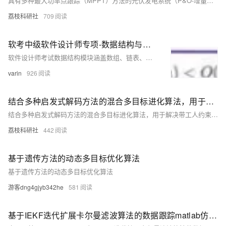
具有多种最大功率点跟踪（MPPT）方法的光伏发电系统（P&O-增量法-人工神经网络-模糊逻辑控制-粒子群优化）之使用粒子群算法的最大功率点追踪（MPPT）（Simulink仿真实现）
荔枝科研社
709
软考中级软件设计师专项-数据结构与算法上篇
软件设计师考试数据结构模块涵盖数组、链表、栈、队列、树、图等基础结构及其操作，重点考查二分查找、快排与归并排序、树/图的DFS/BFS遍历算法，要求掌握时间与空间复杂度分析，理解哈希、堆的应用场景，强调通过合理选择数据结构优化程序性能，解决存储管理与计算效率问题，为系统设计奠定核心逻辑基础。
varin
926
结合多种启发式解码方法的混合多目标进化算法，用于解决带工人约束的混合流水车间调度问题（Matlab代码实现）
结合多种启发式解码方法的混合多目标进化算法，用于解决带工人约束的混合流水车间调度问题（Matlab代码实现）
荔枝科研社
442
基于遗传方法的动态多目标优化算法
基于遗传方法的动态多目标优化算法
游客dng4gjyb342he
581
基于IEKF迭代扩展卡尔曼滤波算法的数据跟踪matlab仿真,对比EKF和UKF