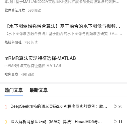
本项目基于MATLAB2022A实现IEKF迭代扩展卡尔曼滤波算法的数据跟踪仿真，对比EKF和UKF的性能。通过仿真输出误差收敛曲线和误差协方差收敛曲线，展示三种滤波器的精度差异。核心程序包括数据处理、误差计算及可视化展示。IEKF通过多次迭代线性化过程，增强非线性处理能力；UKF避免线性化，使用sigma点直接处理非线性问题；EKF则通过一次线性化简化处理。
软件算法开发
596
【水下图像增强融合算法】基于融合的水下图像与视频增强研究（Matlab代码实现）
【水下图像增强融合算法】基于融合的水下图像与视频增强研究（Matlab代码实现）
荔枝科研社
796
mRMR算法实现特征选择-MATLAB
mRMR算法实现特征选择-MATLAB
哈你真皮
498
热门文章
最新文章
DeepSeek加持的通义灵码2.0 AI程序员实战案例：助力
20
1
嵌入式开发中的算法生成革新
深入解析消息认证码（MAC）算法：HmacMD5与
11
2