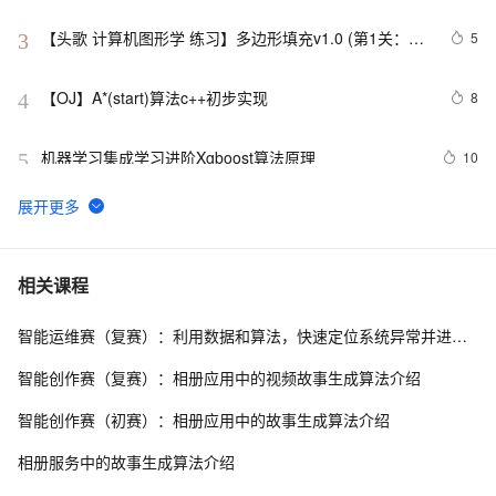
HmacSHA1
【头歌 计算机图形学 练习】多边形填充v1.0 (第1关：扫
5
3
描线填充算法（活动边表AET法） 第2关：边缘填充法 第
3关：区域四连通种子填充算法 第4关：区域扫描线种子
【OJ】A*(start)算法c++初步实现
8
4
填充算法)
机器学习集成学习进阶Xgboost算法原理
10
5
【滤波跟踪】基于卡尔曼滤波算法实现飞行物体运动轨迹
6
6
预测附matlab代码
Console-算法[for,if,break]-五个好朋友分苹果
7
7
相关课程
智能运维赛（复赛）：利用数据和算法，快速定位系统异常并进行根因分析
数组求和算法系列
7
8
智能创作赛（复赛）：相册应用中的视频故事生成算法介绍
经典Leetcode算法题分享(字符串)
6
9
智能创作赛（初赛）：相册应用中的故事生成算法介绍
动画 | 什么是基数排序？| 算法必看系列四十
10
10
相册服务中的故事生成算法介绍