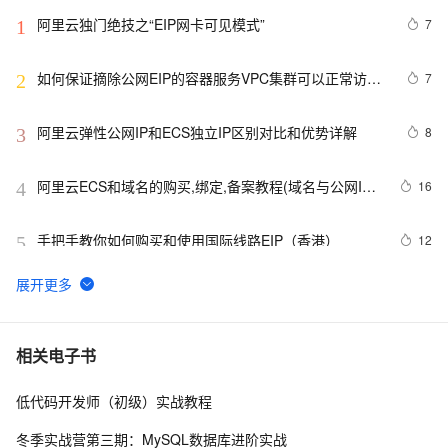
阿里云独门绝技之“EIP网卡可见模式”
7
1
如何保证摘除公网EIP的容器服务VPC集群可以正常访问
7
2
公网
阿里云弹性公网IP和ECS独立IP区别对比和优势详解
8
3
阿里云ECS和域名的购买,绑定,备案教程(域名与公网IP
16
4
绑定)
手把手教你如何购买和使用国际线路EIP（香港）
12
5
手把手教你搭建Serv-U FTP服务器共享文件并实现外网
23
6
远程访问「无公网IP」
使用Docker部署监控服务Uptime Kuma并实现无公网ip远
8
7
相关电子书
程访问本地服务
低代码开发师（初级）实战教程
微信公众号本地开发调试 - 无公网IP，内网穿透
8
8
冬季实战营第三期：MySQL数据库进阶实战