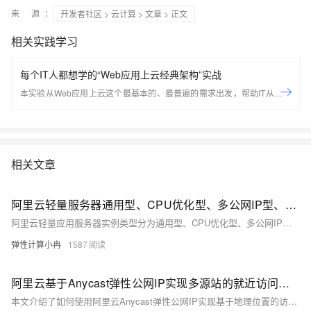
来 源：
开发者社区
>
云计算
>
文章
> 正文
相关实践学习
每个IT人都想学的“Web应用上云经典架构”实战
本实验从Web应用上云这个最基本的、最普遍的需求出发，帮助IT从业者
们通过“阿里云Web应用上云解决方案”，了解一个企业级Web应用上云的
常见架构，了解如何构建一个高可用、可扩展的企业级应用架构。
相关文章
阿里云轻量服务器通用型、CPU优化型、多公网IP型、国际型、容量型不同实例区别与选择参考
阿里云轻量应用服务器实例类型分为通用型、CPU优化型、多公网IP型、国际型、容量型，不同规格族的适用场景和特点不同，收费标准也不一样。本文为大家介绍轻量应用服务器通用型、多公网IP型、容量型有何区别？以及选择参考。
弹性计算小冉
1587
阿里云基于Anycast弹性公网IP实现多源站的就近访问加速
本文介绍了如何使用阿里云Anycast弹性公网IP实现基于地理位置的访问策略，通过在不同地区部署ECS服务器并绑定Anycast实例，实现就近加速访问。具体步骤包括创建ECS、创建Anycast实例、绑定资源和测试效果。