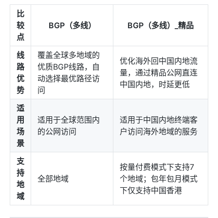
比
较
BGP（多线）
BGP（多线）_精品
点
线
覆盖全球多地域的
优化海外回中国内地流
路
优质BGP线路，自
量，通过精品公网直连
优
动选择最优路径访
中国内地，时延更低
势
问
适
用
适用于全球范围内
适用于中国内地终端客
场
的公网访问
户访问海外地域的服务
景
支
按量付费模式下支持7
持
全部地域
个地域；包年包月模式
地
下仅支持中国香港
域