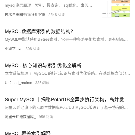
mysql底层原理：索引、慢查询、 sql优化、事务、隔离级别、MVCC、redolog、undolog（图解+秒懂+史上最全）
技术自由圈/原疯狂创客圈
2548
MySQL数据库索引的数据结构？
MySQL中默认使用B+tree索引，它是一种多路平衡搜索树，具有树高较低、检索速度快的特点。所有数据存储在叶子节点，非叶子节点仅作索引，且叶子节点形成双向链表，便于区间查询。
小鎏学java
308
MySQL 核心知识与索引优化全解析
本文系统梳理了 MySQL 的核心知识与索引优化策略。在基础概念部分，阐述了 char 与 varchar 在存储方式和性能上的差异，以及事务的 ACID 特性、并发事务问题及对应的隔离级别（MySQL 默认 REPEATABLE READ）。 索引基础部分，详解了 InnoDB 默认的 B+tree 索引结构（多路平衡树、叶子节点存数据、双向链表支持区间查询），区分了聚簇索引（数据与索引共存，唯一）和二级索引（数据与索引分离，多个），解释了回表查询的概念及优化方法，并分析了 B+tree 作为索引结构的优势（树高低、效率稳、支持区间查询）。 索引优化部分，列出了索引创建的六大原则
Unfailed_realme
335
Super MySQL｜揭秘PolarDB全异步执行架构，高并发场景性能利器
阿里云瑶池旗下的云原生数据库PolarDB MySQL版设计了基于协程的全异步执行架构，实现鉴权、事务提交、锁等待等核心逻辑的异步化执行，这是业界首个真正意义上实现全异步执行架构的MySQL数据库产品，显著提升了PolarDB MySQL的高并发处理能力，其中通用写入性能提升超过70%，长尾延迟降低60%以上。
阿里云瑶池数据库_
958
MySQL覆盖索引解释