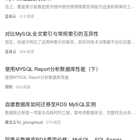
总之，覆盖索引就像是图书馆中那些使得搜索变得极为迅速和简单的工具，一旦正确使用，就会让你的数据库查询飞快而轻便。让数据检索就像是读者在图书目录中以最快速度找到所需信息一样简便。这样的效率和速度，让覆盖索引成为数据库优化师傅们手中的尚方宝剑，既能够提升性能，又能够保持系统的整洁高效。
蓝易云
412
对比MySQL全文索引与常规索引的互异性
现在，你或许明白了这两种索引的差异，但任何技术决策都不应仅仅基于理论之上。你可以创建你的数据库实验环境，尝试不同类型的索引，看看它们如何影响性能，感受它们真实的力量。只有这样，你才能熟悉它们，掌握什么时候使用全文索引，什么时候使用常规索引，以适应复杂多变的业务需求。
蓝易云
364
使用MYSQL Report分析数据库性能（下）
使用MYSQL Report分析数据库性能
顾翔
624
自建数据库如何迁移至RDS MySQL实例
数据库迁移是一项复杂且耗时的工程，需考虑数据安全、完整性及业务中断影响。使用阿里云数据传输服务DTS，可快速、平滑完成迁移任务，将应用停机时间降至分钟级。您还可通过全量备份自建数据库并恢复至RDS MySQL实例，实现间接迁移上云。
翼龙云TG_yilongcloud
379
阿里云数据库RDS费用价格：MySQL、SQL Server、PostgreSQL和MariaDB引擎收费标准