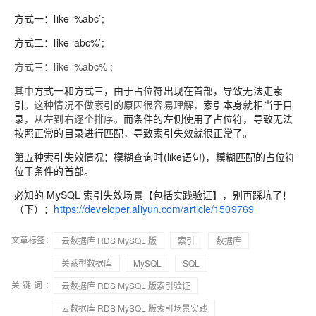
方式一：like ‘%abc’;
方式二：like ‘abc%’;
方式三：like ‘%abc%’;
其中
方式一和方式三，由于占位符出现在首部，导致无法走索
引
。这种情况不做索引的原因很容易理解，
索引本身就相当于目
录
，从左到右逐个排序。
而条件的左侧使用了占位符，导致无法
按照正常的目录进行匹配，导致索引失效就很正常了。
第五种索引失效情况：
模糊查询时(like语句)，模糊匹配的占位符
位于条件的首部。
必知的 MySQL 索引失效场景【包括实践验证】，别再踩坑了！
（下）：
https://developer.aliyun.com/article/1509769
文章标签：
云数据库 RDS MySQL 版
索引
数据库
关系型数据库
MySQL
SQL
关键词：
云数据库 RDS MySQL 版索引验证
云数据库 RDS MySQL 版索引场景实践