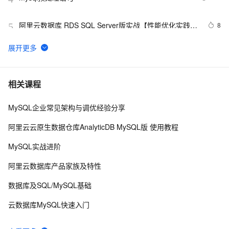
阿里云数据库 RDS SQL Server版实战【性能优化实践、
8
5
优点探析】
MySQL插入时间戳字段的值
3
6
MySQL怎么卸载干净
9
7
相关课程
MySQL企业常见架构与调优经验分享
MySQL调优
698
8
阿里云云原生数据仓库AnalyticDB MySQL版 使用教程
PostgreSQL\MySQL比较
597
9
MySQL实战进阶
mysql 主从复制实现原理
582
10
阿里云数据库产品家族及特性
数据库及SQL/MySQL基础
云数据库MySQL快速入门