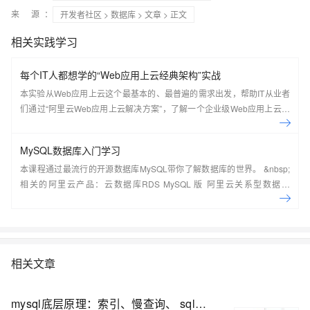
来 源：
开发者社区
>
数据库
>
文章
> 正文
相关实践学习
每个IT人都想学的“Web应用上云经典架构”实战
本实验从Web应用上云这个最基本的、最普遍的需求出发，帮助IT从业者
们通过“阿里云Web应用上云解决方案”，了解一个企业级Web应用上云的
常见架构，了解如何构建一个高可用、可扩展的企业级应用架构。
MySQL数据库入门学习
本课程通过最流行的开源数据库MySQL带你了解数据库的世界。 &nbsp;
相关的阿里云产品：云数据库RDS MySQL 版 阿里云关系型数据库
RDS（Relational Database Service）是一种稳定可靠、可弹性伸缩的在
线数据库服务，提供容灾、备份、恢复、迁移等方面的全套解决方案，彻
底解决数据库运维的烦恼。 了解产品详
情:&nbsp;https://www.aliyun.com/product/rds/mysql&nbsp;
相关文章
mysql底层原理：索引、慢查询、 sql优化、事务、隔离级别、MVCC、redolog、undolog（图解+秒懂+史上最全）