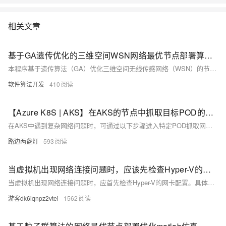
相关文章
基于GA遗传优化的三维空间WSN网络最优节点部署算法matlab仿真
本程序基于遗传算法（GA）优化三维空间无线传感网络（WSN）的节点部署，通过MATLAB2022A实现仿真。算法旨在以最少的节点实现最大覆盖度，综合考虑空间覆盖、连通性、能耗管理及成本控制等关键问题。核心思想包括染色体编码节点位置、适应度函数评估性能，并采用网格填充法近似计算覆盖率。该方法可显著提升WSN在三维空间中的部署效率与经济性，为实际应用提供有力支持。
软件算法开发
410
【Azure K8S | AKS】在AKS的节点中抓取目标POD的网络包方法分享
在AKS中遇到复杂网络问题时，可通过以下步骤进入特定POD抓取网络包进行分析：1. 使用`kubectl get pods`确认Pod所在Node；2. 通过`kubectl node-shell`登录Node；3. 使用`crictl ps`找到Pod的Container ID；4. 获取PID并使用`nsenter`进入Pod的网络空间；5. 在`/var/tmp`目录下使用`tcpdump`抓包。完成后按Ctrl+C停止抓包。
路边两盏灯
593
当虚拟机出现网络连接问题时，应该先检查Hyper-V的网卡连接配置
当虚拟机出现网络连接问题时，应首先检查Hyper-V的网卡配置。具体步骤包括：确认虚拟机运行状态、检查虚拟交换机类型和物理网卡连接、确保虚拟机网络适配器正确连接到虚拟交换机，并验证网络配置（IP地址等）。常见问题如虚拟交换机配置错误、网络适配器未连接或防火墙阻止连接，可通过重新配置或调整设置解决。必要时重启虚拟机和宿主机，查看事件日志或联系技术支持以进一步排查问题。
游客dk6iqnpz2vtei
1562