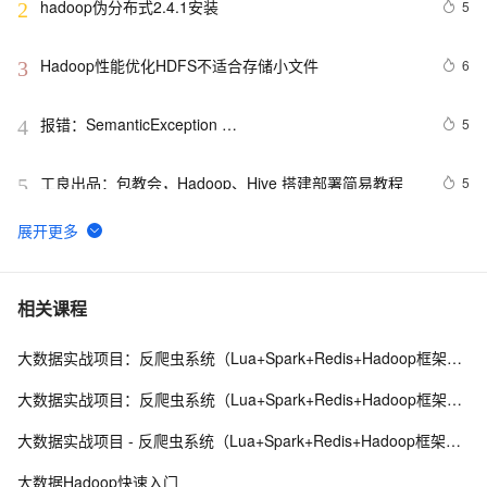
hadoop伪分布式2.4.1安装
5
2
Hadoop性能优化HDFS不适合存储小文件
6
3
报错：SemanticException 
5
4
org.apache.hadoop.hive.ql.metadata.HiveException: 
java.lang.RuntimeException：Un
工良出品：包教会，Hadoop、Hive 搭建部署简易教程
5
5
hadoop初学者MapReduce常见错误
620
6
Hadoop与机器学习的融合：案例研究
4
7
相关课程
大数据实战项目：反爬虫系统（Lua+Spark+Redis+Hadoop框架搭建）第一阶段
如何重新启动Hadoop NameNode及所有守护进程
3
8
大数据实战项目：反爬虫系统（Lua+Spark+Redis+Hadoop框架搭建）第二阶段
Hadoop【基础知识 02】【分布式计算框架MapReduce
9
9
大数据实战项目 - 反爬虫系统（Lua+Spark+Redis+Hadoop框架搭建）第七阶段
核心概念+编程模型+combiner&partitioner+词频统计案例
解析与进阶+作业的生命周期】（图片来源于网络）
深入理解Java GSS（含kerberos认证及在hadoop、flink
8
10
大数据Hadoop快速入门