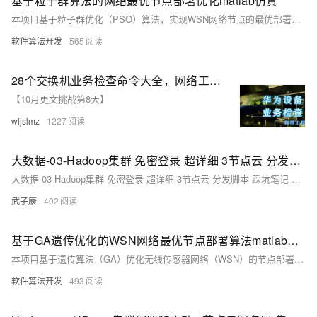
基于粒子群算法的网络最优节点部署优化matlab仿真
本项目基于粒子群优化（PSO）算法，实现WSN网络节点的最优部署，以最大化节点覆盖范围。使用MATLAB2022A进行开发与测试，展示了优化后的节点分布及其覆盖范围。核心代码通过定义目标函数和约束条件，利用PSO算法迭代搜索最佳节点位置，并绘制优化结果图。PSO算法灵感源于鸟群觅食行为，适用于连续和离散空间的优化问题，在通信网络、物联网等领域有广泛应用。该算法通过模拟粒子群体智慧，高效逼近最优解，提升网络性能。
软件算法开发
565
28个交换机业务检查命令大全，网络工程师收藏！
【10月更文挑战第8天】
wljslmz
1227
大数据-03-Hadoop集群 免密登录 超详细 3节点云 分发脚本 踩坑笔记 SSH免密 集群搭建（一）
大数据-03-Hadoop集群 免密登录 超详细 3节点云 分发脚本 踩坑笔记 SSH免密 集群搭建（一）
武子康
402
基于GA遗传优化的WSN网络最优节点部署算法matlab仿真
本项目基于遗传算法（GA）优化无线传感器网络（WSN）的节点部署，旨在通过最少的节点数量实现最大覆盖。使用MATLAB2022A进行仿真，展示了不同初始节点数量（15、25、40）下的优化结果。核心程序实现了最佳解获取、节点部署绘制及适应度变化曲线展示。遗传算法通过初始化、选择、交叉和变异步骤，逐步优化节点位置配置，最终达到最优覆盖率。
软件算法开发
493