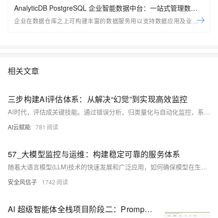
AnalyticDB PostgreSQL 企业智能数据中台：一站式管理数据
服务资产
企业在数据仓库之上可构建丰富的数据服务用以支持数据应用及业务场
景；ADB PG推出全新企业智能数据平台，用以帮助用户一站式的管理企
业数据服务资产，包括创建， 管理，探索， 监控等； 助力企业在现有平
台之上快速构建起数据服务资产体系
相关文章
三步构建AI评估体系：从解决“幻觉”到实现高效监控
AI时代，评估成关键技能。通过错误分析、归类量化与自动化监控，系统化改进AI应用，应对幻觉等问题。Anthropic与OpenAI均强调：评估是产品迭代的核心，数据驱动优于直觉，让AI真正服务于目标。
AI云赋能
781
57_大模型监控与运维：构建稳定可靠的服务体系
随着大语言模型(LLM)技术的快速发展和广泛应用，如何确保模型在生产环境中的稳定运行、高效服务和安全合规已成为企业和开发者面临的关键挑战。2025年，大模型服务已从实验室走向各行各业的核心业务流程，其运维复杂度也随之呈指数级增长。与传统软件系统不同，大模型服务具有参数规模庞大、计算密集、行为不确定性高等特点，这使得传统的运维监控体系难以满足需求。
安全风信子
1742
AI 超级智能体全栈项目阶段二：Prompt 优化技巧与学术分析 AI 应用开发实现上下文联系多轮对话