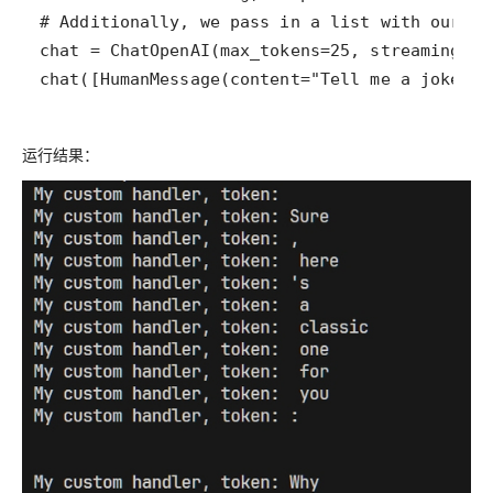
chat([HumanMessage(content="Tell me a joke")]
运行结果：