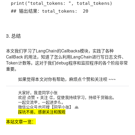
## 输出结果：total_tokens:  20
3. 总结
本文我们学习了LangChain的Callbacks模块，实践了各种
CallBack 的用法，知道了怎么利用LangChain进行写日志文件、
Token计数等。这对于我们debug程序和监控程序的各个阶段非常
重要。
如果觉得本文对你有帮助，麻烦点个赞和关注呗 ~~~
大家好，我是同学小张
欢迎
点赞 + 关注
👏，促使我
持续学习
，
持续干货输出
。
一起交流💬，一起进步💪。
微信公众号也可搜【同学小张】 🙏
踩坑不易，感谢关注和围观
本站文章一览：