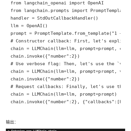
chain.invoke({"number":2}, {"callbacks":[hand
输出：