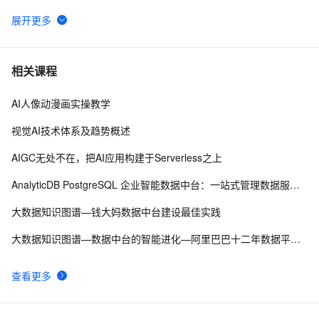
解决方案应用实例 |数据中台赋能，雅戈尔开辟新零售
10
6
“战场”
数据中台（02）- 数据中台能力与应用场景
6
7
相关课程
AI人像动漫画实操教学
LeetCode 169 Majority Element（主要元素）（vector、
9
8
map）
视觉AI技术体系及趋势概述
推荐｜ AllData数据中台开源项目
6
9
AIGC无处不在，把AI应用构建于Serverless之上
基于LangChain手工测试用例转App自动化测试生成工
15
10
AnalyticDB PostgreSQL 企业智能数据中台：一站式管理数据服务资产
具
大数据知识图谱—钱大妈数据中台建设最佳实践
大数据知识图谱—数据中台的智能进化—阿里巴巴十二年数据平台发展历程
查看更多