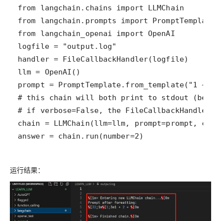
answer = chain.run(number=2)
运行结果：