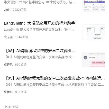
本文讲解 Prompt 基本概念与 10 个优化技巧，结合学术分析 AI 应用的需求分析、设计方案，介绍 Spring AI 中 ChatClient 及 Advisors 的使用。
varin
2922
LangSmith：大模型应用开发的得力助手
LangSmith 是大模型应用开发的高效助手，提供从调试、追踪到评估的全流程支持。通过可视化追踪树，清晰展现 LLM 应用每一步执行逻辑，提升可观察性；支持提示词优化、实时监控与自动化评估，助力开发者快速定位问题、迭代优化，构建稳定可靠的智能应用。
虫无涯
1344
【08】AI辅助编程完整的安卓二次商业实战-修改消息聊天框背景色-触发聊天让程序异常终止bug牵涉更多聊天消息发送优化处理-优雅草卓伊凡
【08】AI辅助编程完整的安卓二次商业实战-修改消息聊天框背景色-触发聊天让程序异常终止bug牵涉更多聊天消息发送优化处理-优雅草卓伊凡
卓伊凡
660
【03】AI辅助编程完整的安卓二次商业实战-本地构建运行并且调试-二次开发改注册登陆按钮颜色以及整体资源结构熟悉-优雅草伊凡
【03】AI辅助编程完整的安卓二次商业实战-本地构建运行并且调试-二次开发改注册登陆按钮颜色以及整体资源结构熟悉-优雅草伊凡
卓伊凡
307
2241