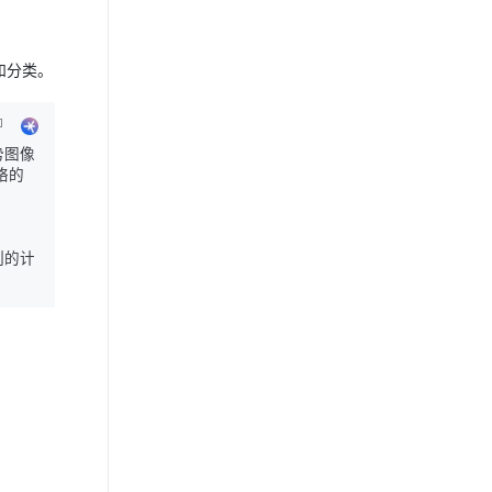
和分类。
络的