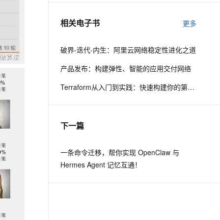
相关电子书
更多
息提取
与 AI 智能体进行实时音视频通话
从文本、图片、视频中提取结构化的属性信息
构建支持视频理解的 AI 音视频实时通话应用
破界-迭代-内生：阿里云网络稳定性进化之道
t.diy 一步搞定创意建站
构建大模型应用的安全防护体系
产品发布：构建弹性、智能的应用交付网络
通过自然语言交互简化开发流程,全栈开发支持
通过阿里云安全产品对 AI 应用进行安全防护
Terraform从入门到实践：快速构建你的第一张业务网络
下一篇
一条命令迁移，帮你实现 OpenClaw 与
Hermes Agent 记忆互通！