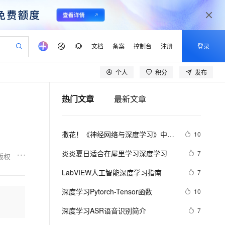
文档
备案
控制台
注册
登录
个人
积分
发布
验
作计划
器
AI 活动
专业服务
服务伙伴合作计划
开发者社区
加入我们
产品动态
服务平台百炼
阿里云 OPC 创新助力计划
热门文章
最新文章
一站式生成采购清单，支持单品或批量购买
可编辑精美 PPT 文稿
S产品伙伴计划（繁花）
峰会
CS
造的大模型服务与应用开发平台
Agency Agents：拥有专属领域专家
AI 生产力先锋
Al MaaS 服务伙伴赋能合作
域名
博文
Careers
PolarDB Agentic Database
至高可申请百万元
 轻松生成专业的 PPT
开启高性价比 AI 编程新体验
弹性可伸缩的云计算服务
先锋实践拓展 AI 生产力的边界
发布
多领域专家智能体,一键组建 AI 虚拟交付团队
Token 补贴，五大权
计划
海大会
伙伴信用分合作计划
商标
问答
社会招聘
撒花！《神经网络与深度学习》中文
10
益加速 OPC 成功
帕鲁游戏服务器
SS
HappyHorse 打造一站式影视创作平台
飞天发布时刻
HOT
秒悟 Meoo CLI 支持一键部
划
备案
电子书
校园招聘
教程正式开源！全书 pdf、ppt 和代
联机服务器，轻松开启游戏
视频创作，一键激活电商全链路生产力
稳定、安全、高性价比、高性能的云存储服务
所见，即是所愿
署项目至阿里云账号
可视化编排打通从文字构思到成片全链路闭环
更多支持
炎炎夏日适合在屋里学习深度学习
7
版权
码一同放出
划
公司注册
镜像站
视频生成
语音识别与合成
 智能体与工作流应用
漫剧工坊：一站式动画创作平台
AI 实训营
Flink OSS 支持
LabVIEW人工智能深度学习指南
7
合作伙伴培训与认证
划
上云迁移
站生成，高效打造优质广告素材
全接入的云上超级电脑
通过阿里云百炼高效搭建AI应用,助力高效开发
快速生产连贯的高质量长漫剧
从基础到进阶，Agent 创客手把手教你
AssumeRole 角色自定义
lScope
我要反馈
e-1.1-T2V
Qwen3-TTS-Flash
深度学习Pytorch-Tensor函数
10
查询合作伙伴
n Alibaba Cloud ISV 合作
代维服务
建企业门户网站
10 分钟搭建微信、支付宝小程序
百炼 Qwen3.7-Flash 系列模
畅细腻的高质量视频
离线语音合成大模型，多语言方言自适应，低延迟高稳定
创新加速
深度学习ASR语音识别简介
ope
登录合作伙伴管理后台
7
我要建议
站，无忧落地极速上线
以可视化方式快速构建移动和 PC 门户网站
国内短信简单易用，安全可靠，秒级触达，全球覆盖200+国家和地区。
高效部署网站，快速应用到小程序
型发布