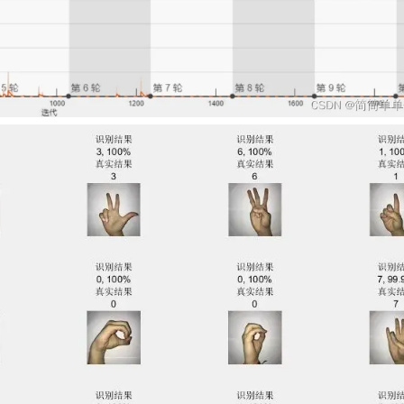
AI 应用
10分钟微调：让0.6B模型媲美235B模
多模态数据信
型
依托云原生高可用架构,实现Dify私有化部署
用1%尺寸在特定领域达到大模型90%以上效果
一个 AI 助手
超强辅助，Bol
即刻拥有 DeepSeek-R1 满血版
在企业官网、通讯软件中为客户提供 AI 客服
多种方案随心选，轻松解锁专属 DeepSeek