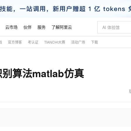
云市场
伙伴
服务
了解阿里云
践
官方博客
考认证
TIANCHI大赛
活动广场
下载
AI 特惠
数据与 API
成为产品伙伴
企业增值服务
最佳实践
价格计算器
AI 场景体
基础软件
产品伙伴合
阿里云认证
市场活动
配置报价
大模型
自助选配和估算价格
步到位
智启 AI 普惠权益
产品生态集成认证中心
企业支持计划
云上春晚
域名与网站
Qwen Audio：打造专属 AI 语音助手
千问官方 MaaS 平台，为开发者和 Agent 而生，新用户赠送 1 亿 + tokens 额度
一句话生成原生
AI Coding
阿里云Maa
2026 阿里云
云服务器 E
为企业打
数据集
Windows
大模型认证
模型
NEW
NEW
算法matlab仿真
格式还原
值低价云产品抢先购
至高享 1亿+免费 tokens，加速 Al 应用落地
提供智能易用的域名与建站服务
Qwen-Audio-3.0-Realtime 端到端实时语音角色扮演
输入一句话想法,
智能编程，一键
安全可靠、
产品生态伙伴
专家技术服务
云上奥运之旅
弹性计算合作
阿里云中企出
手机三要素
宝塔 Linux
全部认证
价格优势
开源旗舰模型
即刻拥有 DeepSeek-V4-Pro
阿里云 OPC 创新助力计划
千问大模型
一键部署幻兽
AI 电商营销
对象存储 O
大模型
产品生态伙伴工作台
企业增值服务台
云栖战略参考
云存储合作计
云栖大会
身份实名认证
CentOS
训练营
推动算力普惠，释放技术红利
最高返9万
真正可用的 1M 上下文,一次完成代码全链路开发
快速构建应用程序和网站，即刻迈出上云第一步
轻松解锁专属 DeepSeek-V4-Pro
至高百万元 Token 补贴，加速一人公司成长
多元化、高性能、安全可靠的大模型服务
一键购买专属
从图文生成到
云上的中国
数据库合作计
活动全景
短信
Docker
图片和
自进化智能体
5 分钟轻松部署专属 QwenPaw
Token Plan 模型订阅计划
数字证书管理服务（原SSL证书）
高效搭建 AI
AI 广告创作
无影云电脑
企业成长
NEW
HOT
信息公告
看见新力量
云网络合作计
OCR 文字识别
JAVA
越聪明
证享300元代金券
全托管，含MySQL、PostgreSQL、SQL Server、MariaDB多引擎
Qwen3.8-Max 首发尝鲜，限时加量 10 倍，夜间低至2折
实现全站 HTTPS，呈现可信的 Web 访问
从聊天伙伴进化为能主动干活的本地数字员工
图文、视频一
随时随地安
魔搭 Mode
Kimi-K3
HappyHors
NEW
loud
服务实践
官网公告
金融模力时刻
Salesforce O
版
发票查验
全能环境
Claude Code + GStack 打造工程团队
千问办公，限时限量积分加倍
Qoder
低代码高效构
AI 建站
短信服务
型
NEW
作计划
Kimi 最新旗舰模型，长程编程与推理利器
让文字生成流
计划
创新中心
魔搭 ModelSc
健康状态
理服务
让AI从“聊天伙伴”进化为能干活的“数字员工”
安装技能 GStack，拥有专属 AI 工程团队
你的AI工作搭子，覆盖日常办公高频场景
面向真实软件的智能体编程平台
0 代码专业建
客户案例
天气预报查询
操作系统
态合作计划