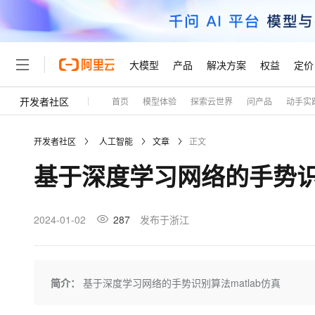
大模型
产品
解决方案
权益
定价
开发者社区
首页
模型体验
探索云世界
问产品
动手实
大模型
产品
解决方案
权益
定价
云市场
伙伴
服务
了解阿里云
精选产品
精选解决方案
普惠上云
产品定价
精选商城
成为销售伙伴
售前咨询
为什么选择阿里云
千问AI平台
开发者社区
人工智能
文章
正文
了解云产品的定价详情
大模型服务平台百炼
睿译宝，AI翻译排版一
普惠上云 官方力荐
分销伙伴
在线服务
网站建设
什么是云计算
大
基于深度学习网络的手势识别
大模型服务与应用平台
上传文档即自动完成翻译和
云服务器38元/年起，超
咨询伙伴
多端小程序
技术领先
云上成本管理
售后服务
轻量应用服务器
GLM-5.2：长任务时代
官方推荐返现计划
大模型
精选产品
精选解决方案
Salesforce 国际版订阅
稳定可靠
管理和优化成本
推荐新用户得奖励，单订单
销售伙伴合作计划
2024-01-02
287
发布于浙江
自助服务
友盟天域
安全合规
人工智能与机器学习
AI
文本生成
云数据库 RDS
Hermes Agent，打造
云工开物
无影生态合作计划
在线服务
观测云
分析师报告
自主进化，持久记忆，越用
高校专属算力普惠，学生认
计算
互联网应用开发
Qwen3.8-Max
HOT
Salesforce On Alibaba C
工单服务
Tuya 物联网平台阿里云
研究报告与白皮书
人工智能平台 PAI
快速拥有专属 OpenClaw
简介：
基于深度学习网络的手势识别算法matlab仿真
大模
Consulting Partner 合
大数据
容器
智能体时代全能旗舰模型
免费试用
短信专区
一站式AI开发、训练和推
蓝凌 OA
AI 大模型销售与服务生
现代化应用