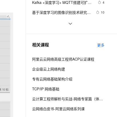
安全
Kafka +深度学习+ MQTT搭建可扩展
我要投诉
e-1.1-I2V
Cosyvoice-V3-Flash
4
PolarDB
上云场景组合购
伴
Qoder CN V1.7.0 发布
的物联网平台【附源码】
漫剧创作，剧本、分镜、视频高效生成
100%兼容MySQL、PostgreSQL，兼容Oracle，支持集中和分布式
覆盖90%+业务场景，专享组合折扣价
畅自然，细节丰富
高表现力语音合成大模型，语音克隆听感自然
VPN
基于深度学习的图像识别技术研究进
10
展### 
ernetes 版 ACK
云聚AI 严选权益
云安全中心 AI BAS 智能自动
SSL 证书
使用PyTorch解决多分类问题：构建、
3
2V
Fun-ASR
，一键激活高效办公新体验
理容器应用的 K8s 服务
精选AI产品，从模型到应用全链提效
化模拟渗透攻击产品发布
训练和评估深度学习模型
文戏情感细腻自然，动作戏激烈拳拳到肉，实现更强表演能力
支持中英文自由切换，具备更强的噪声鲁棒性
堡垒机
 深度学习中的图像风格迁移技术探析
8
AI 用量加速计划
DataWorks ChatBI 会话支持
防火墙
、识别商机，让客服更高效、服务更出色。
基于tensorflow深度学习的猫狗分类识
新老同享，达量后返
上传临时文件分析
3
相关课程
更多
别
主机安全
应用
阿里云云网络高级工程师ACP认证课程
千问办公
NEW
AI 应用及服务市场
的智能体编程平台
一站式AI生产力平台
企业级云上网络构建
AI 应用
伶鹊
专有云网络基础架构介绍
企业级人与Agent协作平台，接入和调度多个数字员工
智能客服平台，对话机器人、对话分析、智能外呼
大模型
TCP/IP 网络基础
大模型服务平台百炼 - 全妙
自然语言处理
云计算工程师解析与实战-网络专家篇（体验版）
应用创作平台
多模态内容创作工具，已接入 DeepSeek
数据标注
云网络白皮书-阿里云网络系列课
机器学习