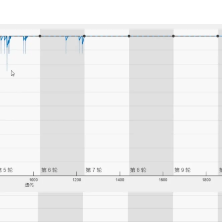
Deepseek-v4-pro
HappyHors
同享
万小智 AI 建站低至 15元/月
Qoder CN
AI 短剧/漫剧
云原生数据库 
快递物流查询
WordPress
成为服务伙
高校合作
点，立即开启云上创新
覆盖公网/内网、递归/权威、移动APP等全场景解析服务
送.CN域名，送备案服务码
基于千问大模型等，支持代码智能生成、研发智能问答
AI助力短剧
态智能体模型
旗舰 MoE 大模型，百万上下文与顶尖推理能力
图生视频，流
Ubuntu
服务生态伙伴
云工开物
企业应用
Works
Night Plan 支持 Qwen 3.8-Max
云原生大数据计算服务 MaxCompute
AI 办公
容器服务 Kub
NEW
GLM-5.2
Wan2.7-T
Red Hat
30+ 款产品免费体验
Data Agent 驱动的一站式 Data+AI 开发治理平台
夜间 5 折，Qwen/Meoo/TokenPlan 客户专享
面向分析的企业级SaaS模式云数据仓库
AI智能应用
提供一站式管
科研合作
视觉 Coding、空间感知、多模态思考等全面升级
1M上下文，专为长程任务能力而生
ERP
堂（旗舰版）
SUSE
智能客服
CRM
防护产品
2个月
自动承接线索
建站小程序
OA 办公系统
AI 应用构建
大模型原生
力提升
财税管理
模板建站
Qoder
大模型服务平台百炼-应用模版
HOT
NEW
面向真实软件
个人版上线、团队版降价；千问3.8-Max首发发尝鲜
丰富多元化的应用模版和解决方案
400电话
定制建站
万有无界
大模型服务平台百炼-智能体
方案
广告营销
模板小程序
的模型效果
灵活可视化地构建企业级 Agent
定制小程序
秒悟
人工智能平台 PAI
APP 开发
云端极速 AI 
新一代 AI 视频生成模型，深度适配广告营销等场景
AI Native 的算法工程平台，一站式完成建模、训练、推理服务部署
建站系统