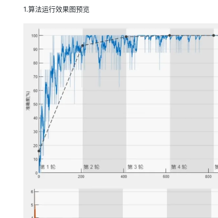
存储
天池大赛
Qwen3.7-Plus
云解析DNS
解决方案免费试用 新老
电子合同
1.算法运行效果图预览
最高领取价值200元试用
能看、能想、能动手的多模
安全
网络与CDN
AI 算法大赛
畅捷通
大数据开发治理平台 Data
AI 产品 免费试用
网络
安全
云开发大赛
Qwen3-VL-Plus
Tableau 订阅
1亿+ 大模型 tokens 和 
可观测
入门学习赛
中间件
AI空中课堂在线直播课
云防火墙
140+云产品 免费试用
上云与迁云
云原生的云上边界网络安全
产品新客免费试用，最长1
数据库
生态解决方案
大模型服务
企业出海
大模型ACA认证体验
大数据计算
助力企业全员 AI 认知与能
行业生态解决方案
千问AI平台-Token Plan
政企业务
媒体服务
开发者生态解决方案
企业服务与云通信
千问AI平台-模型体验
AI 开发和 AI 应用解决
在线体验全尺寸、多种模态
域名与网站
Happy 系列大模型
终端用户计算
Serverless
开发工具